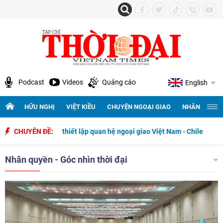
Podcast
Videos
Quảng cáo
English
HỮU NGHỊ
VIỆT KIỀU
CHUYỆN NGOẠI GIAO
NHÂN QUYỀN 
t lập quan hệ ngoại giao Việt Nam - Chile
CHUYÊN ĐỀ:
Nhân quyền - Góc nhìn thời đại