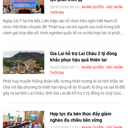
25/07/2026 09:10
NHÂN QUYỀN - GÓC NHÌN
THỜI ĐẠI
Ngày 24/7 tại Hà Nội, Liên hiệp các tổ chức hữu nghị Việt Nam tổ
chức Hội thảo chuyên đề “Phát huy vai trò người cao tuổi trong bối
cảnh già hóa dân số: Kinh nghiệm quốc tế và cơ hội hợp tác vì phát
triển bền vững”. Các đại biểu cho rằng, cần chuyển từ tư duy coi
người cao tuổi chủ yếu là đối tượng chăm sóc, thụ hưởng sang phát
huy họ như một nguồn lực của phát triển, đồng thời tăng cường hợp
Gia Lai hỗ trợ Lai Châu 2 tỷ đồng
tác quốc tế trong chăm sóc dài hạn, kinh tế bạc, chuyển đổi số và xây
khắc phục hậu quả thiên tai
dựng các mô hình già hóa chủ động.
24/07/2026 09:11
NHÂN QUYỀN - GÓC NHÌN
THỜI ĐẠI
Phát huy truyền thống đoàn kết, tương thân tương ái và tinh thần sẻ
chia với địa phương bị thiệt hại nặng nề do lũ quét, lũ ống và sạt lở đất
gây ra tại tỉnh Lai Châu, tỉnh Gia Lai đã hỗ trợ 2 tỷ đồng từ Quỹ Cứu
trợ tỉnh nhằm góp phần giúp địa phương khắc phục hậu quả thiên tai,
sớm ổn định đời sống người dân.
Hợp lực đa bên thúc đẩy giảm
nghèo đa chiều bền vững
21/07/2026 17:15
NHÂN QUYỀN - GÓC NHÌN