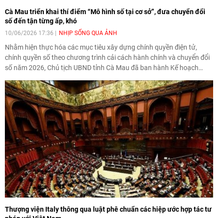
Cà Mau triển khai thí điểm “Mô hình số tại cơ sở”, đưa chuyển đổi
số đến tận từng ấp, khó
10/06/2026 17:36
NHỊP SỐNG QUA ẢNH
Nhằm hiện thực hóa các mục tiêu xây dựng chính quyền điện tử,
chính quyền số theo chương trình cải cách hành chính và chuyển đổi
số năm 2026, Chủ tịch UBND tỉnh Cà Mau đã ban hành Kế hoạch
triển khai xây dựng “Mô hình số tại cơ sở” trên địa bàn tỉnh. Đây được
xem là bước đi quan trọng nhằm đưa chuyển đổi số đến gần hơn với
người dân, lấy ấp, khóm làm địa bàn trọng tâm để hình thành những
mô hình số thiết thực, hiệu quả và có khả năng nhân rộng.
Thượng viện Italy thông qua luật phê chuẩn các hiệp ước hợp tác tư