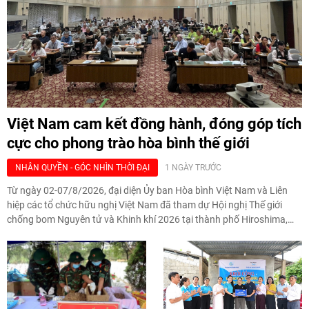
Việt Nam cam kết đồng hành, đóng góp tích
cực cho phong trào hòa bình thế giới
NHÂN QUYỀN - GÓC NHÌN THỜI ĐẠI
1 NGÀY TRƯỚC
Từ ngày 02-07/8/2026, đại diện Ủy ban Hòa bình Việt Nam và Liên
hiệp các tổ chức hữu nghị Việt Nam đã tham dự Hội nghị Thế giới
chống bom Nguyên tử và Khinh khí 2026 tại thành phố Hiroshima,
Nhật Bản, tiếp tục khẳng định cam kết đồng hành cùng với phong
trào hoà bình của nhân dân Nhật Bản và thế giới ủng hộ giải trừ vũ
khí hạt nhân của Việt Nam.