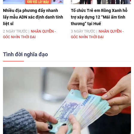
Nhiều địa phương đẩy nhanh
Tổ chức Trẻ em Rồng Xanh hỗ
lấy mẫu ADN xác định danh tính
trợ xây dựng 12 “Mái ấm tình
liệt sĩ
thương” tại Huế
2 NGÀY TRƯỚC
NHÂN QUYỀN -
3 NGÀY TRƯỚC
NHÂN QUYỀN -
GÓC NHÌN THỜI ĐẠI
GÓC NHÌN THỜI ĐẠI
Tình đời nghĩa đạo