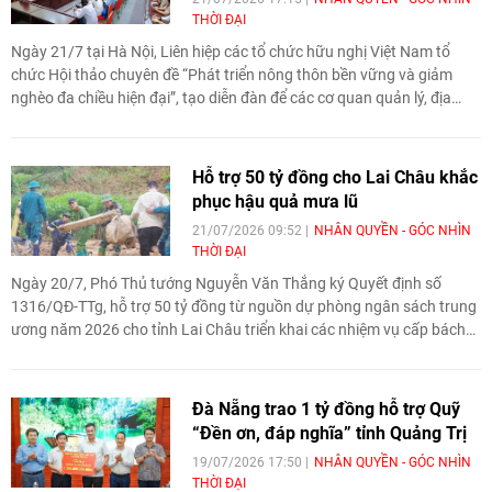
THỜI ĐẠI
Ngày 21/7 tại Hà Nội, Liên hiệp các tổ chức hữu nghị Việt Nam tổ
chức Hội thảo chuyên đề “Phát triển nông thôn bền vững và giảm
nghèo đa chiều hiện đại”, tạo diễn đàn để các cơ quan quản lý, địa
phương, tổ chức phi chính phủ nước ngoài và đối tác phát triển trao
đổi kinh nghiệm, đề xuất giải pháp tăng cường phối hợp, huy động
nguồn lực cho công tác giảm nghèo trong bối cảnh mới.
Hỗ trợ 50 tỷ đồng cho Lai Châu khắc
phục hậu quả mưa lũ
21/07/2026 09:52
NHÂN QUYỀN - GÓC NHÌN
THỜI ĐẠI
Ngày 20/7, Phó Thủ tướng Nguyễn Văn Thắng ký Quyết định số
1316/QĐ-TTg, hỗ trợ 50 tỷ đồng từ nguồn dự phòng ngân sách trung
ương năm 2026 cho tỉnh Lai Châu triển khai các nhiệm vụ cấp bách
khắc phục hậu quả thiên tai.
Đà Nẵng trao 1 tỷ đồng hỗ trợ Quỹ
“Đền ơn, đáp nghĩa” tỉnh Quảng Trị
19/07/2026 17:50
NHÂN QUYỀN - GÓC NHÌN
THỜI ĐẠI