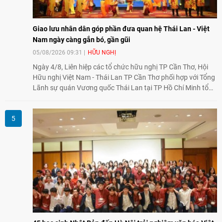
Giao lưu nhân dân góp phần đưa quan hệ Thái Lan - Việt
Nam ngày càng gắn bó, gần gũi
05/08/2026 09:31
HỮU NGHỊ
Ngày 4/8, Liên hiệp các tổ chức hữu nghị TP Cần Thơ, Hội
Hữu nghị Việt Nam - Thái Lan TP Cần Thơ phối hợp với Tổng
Lãnh sự quán Vương quốc Thái Lan tại TP Hồ Chí Minh tổ
chức họp mặt kỷ niệm 50 năm thiết lập quan hệ ngoại giao
Việt Nam - Thái Lan (1976-2026). Tại đây, nhấn mạnh vai trò
của giao lưu nhân dân, Tổng Lãnh sự Thái Lan cho biết các
hoạt động trao đổi về văn hóa, giáo dục, du lịch, ẩm thực,
nghệ thuật và giao lưu thanh niên đã góp phần đưa quan hệ
Thái Lan - Việt Nam ngày càng gắn bó, gần gũi.