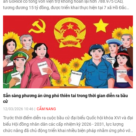
án GoRice có tổng vốn viện trợ không hoàn lại hơn 788.975 CAD,
tương đương 15 tỷ đồng, được triển khai thực hiện tại 7 xã Hồ Đắc
Kiện, Thuận Hòa, Đại Ngãi, Tân Thạnh, Gia Hòa, Nhu Gia và Thạnh
Phú, thời gian thực hiện khoản viện trợ dự án đến hết năm 2029.
Sẵn sàng phương án ứng phó thiên tai trong thời gian diễn ra bầu
cử
12/03/2026 10:46
CẨM NANG
Trước thời điểm diễn ra cuộc bầu cử đại biểu Quốc hội khóa XVI và đại
biểu Hội đồng nhân dân các cấp nhiệm kỳ 2026 - 2031, lực lượng
chức năng đã chủ động triển khai nhiều biện pháp nhằm ứng phó với