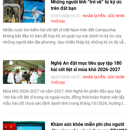
Những người lính “trở về” từ ký ức
hệ trẻ.
trên đất bạn
27/07/2026 10:12
NHÂN QUYỀN - GÓC NHÌN
THỜI ĐẠI
Nhiều cuộc tìm kiếm hài cốt liệt sĩ Việt Nam trên đất Campuchia
không bắt đầu từ bản đồ hay hồ sơ quân sự mà chính từ ký ức của
những người dân địa phương. Sau nhiều thập kỷ, những ký ức ấy vẫn
âm thầm dẫn đường, giúp đưa các liệt sĩ trở về Tổ quốc và tiếp tục bồi
đắp nghĩa tình giữa nhân dân hai nước.
Nghệ An đặt mục tiêu quy tập 180
hài cốt liệt sĩ mùa khô 2026-2027
26/07/2026 16:37
NHÂN QUYỀN - GÓC NHÌN
THỜI ĐẠI
Mùa khô 2026-2027 và năm 2027, tỉnh Nghệ An phấn đấu quy tập
180 hài cốt liệt sĩ trong và ngoài nước, đồng thời hoàn thành việc lấy
mẫu hài cốt chưa xác định danh tính trong tháng 10/2026, hướng tới
kỷ niệm 80 năm Ngày Thương binh - Liệt sĩ.
Khám sức khỏe miễn phí cho người