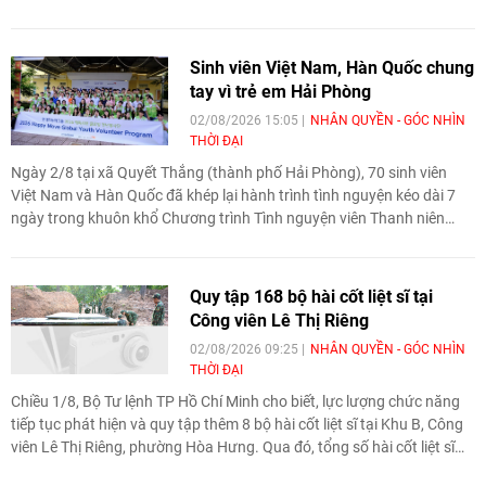
(10/8/1961-10/8/2026), qua đó nâng cao nhận thức cộng đồng và
huy động nguồn lực chăm lo cho các nạn nhân.
Sinh viên Việt Nam, Hàn Quốc chung
tay vì trẻ em Hải Phòng
02/08/2026 15:05
NHÂN QUYỀN - GÓC NHÌN
THỜI ĐẠI
Ngày 2/8 tại xã Quyết Thắng (thành phố Hải Phòng), 70 sinh viên
Việt Nam và Hàn Quốc đã khép lại hành trình tình nguyện kéo dài 7
ngày trong khuôn khổ Chương trình Tình nguyện viên Thanh niên
Toàn cầu Hyundai Happy Move 2026, với nhiều hoạt động cải thiện
môi trường học tập và chăm sóc trẻ em địa phương.
Quy tập 168 bộ hài cốt liệt sĩ tại
Công viên Lê Thị Riêng
02/08/2026 09:25
NHÂN QUYỀN - GÓC NHÌN
THỜI ĐẠI
Chiều 1/8, Bộ Tư lệnh TP Hồ Chí Minh cho biết, lực lượng chức năng
tiếp tục phát hiện và quy tập thêm 8 bộ hài cốt liệt sĩ tại Khu B, Công
viên Lê Thị Riêng, phường Hòa Hưng. Qua đó, tổng số hài cốt liệt sĩ
được tìm thấy tại khu vực này từ ngày 23/6 đến nay nâng lên 168 bộ.