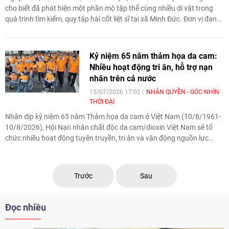
cho biết đã phát hiện một phần mộ tập thể cùng nhiều di vật trong
quá trình tìm kiếm, quy tập hài cốt liệt sĩ tại xã Minh Đức. Đơn vị đang
tiếp tục mở rộng phạm vi tìm kiếm để thu thập thêm thông tin phục vụ
công tác quy tập và xác minh danh tính liệt sĩ.
Kỷ niệm 65 năm thảm họa da cam:
Nhiều hoạt động tri ân, hỗ trợ nạn
nhân trên cả nước
15/07/2026 17:02
NHÂN QUYỀN - GÓC NHÌN
THỜI ĐẠI
Nhân dịp kỷ niệm 65 năm Thảm họa da cam ở Việt Nam (10/8/1961-
10/8/2026), Hội Nạn nhân chất độc da cam/dioxin Việt Nam sẽ tổ
chức nhiều hoạt động tuyên truyền, tri ân và vận động nguồn lực
nhằm chăm sóc, hỗ trợ nạn nhân chất độc da cam trên phạm vi cả
nước.
Trước
Sau
Đọc nhiều