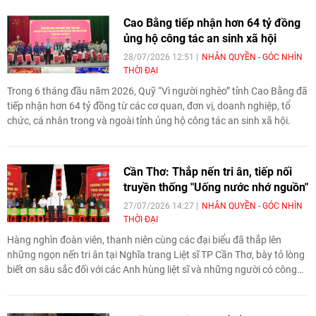
nghiệp, tổ chức quốc tế, cơ sở nghiên cứu và người nông dân nhằm
hình thành một hệ sinh thái hợp tác đa bên vì phát triển bền vững.
Cao Bằng tiếp nhận hơn 64 tỷ đồng
ủng hộ công tác an sinh xã hội
28/07/2026 12:51
NHÂN QUYỀN - GÓC NHÌN
THỜI ĐẠI
Trong 6 tháng đầu năm 2026, Quỹ “Vì người nghèo” tỉnh Cao Bằng đã
tiếp nhận hơn 64 tỷ đồng từ các cơ quan, đơn vị, doanh nghiệp, tổ
chức, cá nhân trong và ngoài tỉnh ủng hộ công tác an sinh xã hội.
Cần Thơ: Thắp nến tri ân, tiếp nối
truyền thống "Uống nước nhớ nguồn"
27/07/2026 14:27
NHÂN QUYỀN - GÓC NHÌN
THỜI ĐẠI
Hàng nghìn đoàn viên, thanh niên cùng các đại biểu đã thắp lên
những ngọn nến tri ân tại Nghĩa trang Liệt sĩ TP Cần Thơ, bày tỏ lòng
biết ơn sâu sắc đối với các Anh hùng liệt sĩ và những người có công
với cách mạng. Chương trình không chỉ là hoạt động tưởng niệm
nhân kỷ niệm 79 năm Ngày Thương binh - Liệt sĩ mà còn góp phần
bồi đắp truyền thống yêu nước, khơi dậy khát vọng cống hiến của thế