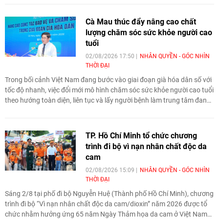
các tình huống thiên tai có thể xảy ra, bảo đảm an toàn cho người
dân và hoạt động bầu cử trên phạm vi cả nước.
Cà Mau thúc đẩy nâng cao chất
lượng chăm sóc sức khỏe người cao
tuổi
02/08/2026 17:50
NHÂN QUYỀN - GÓC NHÌN
THỜI ĐẠI
Trong bối cảnh Việt Nam đang bước vào giai đoạn già hóa dân số với
tốc độ nhanh, việc đổi mới mô hình chăm sóc sức khỏe người cao tuổi
theo hướng toàn diện, liên tục và lấy người bệnh làm trung tâm đang
trở thành yêu cầu cấp thiết. Đây cũng là nội dung trọng tâm của Hội
nghị khoa học "Nâng cao công tác bảo vệ và chăm sóc sức khỏe
trong giai đoạn già hóa dân số" diễn ra ngày 1/8 tại Trung tâm Hội
TP. Hồ Chí Minh tổ chức chương
nghị tỉnh Cà Mau (phường An Xuyên).
trình đi bộ vì nạn nhân chất độc da
cam
02/08/2026 15:09
NHÂN QUYỀN - GÓC NHÌN
THỜI ĐẠI
Sáng 2/8 tại phố đi bộ Nguyễn Huệ (Thành phố Hồ Chí Minh), chương
trình đi bộ “Vì nạn nhân chất độc da cam/dioxin” năm 2026 được tổ
chức nhằm hưởng ứng 65 năm Ngày Thảm họa da cam ở Việt Nam