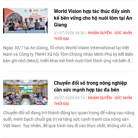
World Vision hợp tác thúc đẩy sinh
kế bền vững cho hộ nuôi tôm tại An
Giang
31/07/2026 08:56
NHÂN QUYỀN - GÓC NHÌN
THỜI ĐẠI
Ngày 30/7 tại An Giang, Tổ chức World Vision International tại Việt
Nam và Công ty TNHH Xã hội Tôm Chứng nhận Minh Phú ký kết Biên
bản ghi nhớ (MoU), triển khai mô hình nuôi tôm thích ứng với biến đổi
khí hậu, góp phần nâng cao sinh kế cho người dân và bảo đảm an
sinh trẻ em tại các cộng đồng dễ bị tổn thương.
Chuyển đổi số trong nông nghiệp
cần sức mạnh hợp tác đa bên
30/07/2026 09:19
NHÂN QUYỀN - GÓC NHÌN
THỜI ĐẠI
Chuyển đổi số đang trở thành động lực quan trọng để nâng cao năng
suất, minh bạch chuỗi giá trị và tăng sức cạnh tranh của nông sản
Việt Nam. Tuy nhiên, để quá trình này đi vào thực chất, không chỉ cần
công nghệ mà còn cần sự phối hợp chặt chẽ giữa Nhà nước, doanh