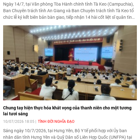
Ngày 14/7, tại Văn phòng Tòa Hành chính tỉnh Tà Keo (Campuchia),
Ban Chuyên trách tỉnh An Giang và Ban Chuyên trách tỉnh Tà Keo tổ
chức lễ ký kết biên bản bàn giao, tiếp nhận 14 hài cốt liệt sĩ quân tình
nguyện và chuyên gia Việt Nam được quy tập trong mùa khô 2025-
2026.
Chung tay hiện thực hóa khát vọng của thanh niên cho một tương
lai tươi sáng
10/07/2026 18:05
TÌNH ĐỜI NGHĨA ĐẠO
Sáng ngày 10/7/2026, tại Hưng Yên, Bộ Y tế phối hợp với Ủy ban
nhân dân tỉnh Hưng Yên và Quỹ Dân số Liên Hợp Quốc (UNFPA) tại