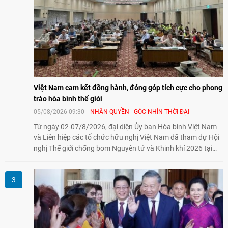
Việt Nam cam kết đồng hành, đóng góp tích cực cho phong
trào hòa bình thế giới
05/08/2026 09:30
NHÂN QUYỀN - GÓC NHÌN THỜI ĐẠI
Từ ngày 02-07/8/2026, đại diện Ủy ban Hòa bình Việt Nam
và Liên hiệp các tổ chức hữu nghị Việt Nam đã tham dự Hội
nghị Thế giới chống bom Nguyên tử và Khinh khí 2026 tại
thành phố Hiroshima, Nhật Bản, tiếp tục khẳng định cam kết
đồng hành cùng với phong trào hoà bình của nhân dân
Nhật Bản và thế giới ủng hộ giải trừ vũ khí hạt nhân của Việt
Nam.