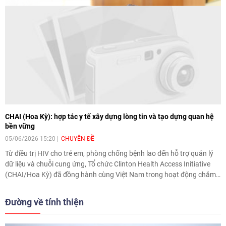
CHAI (Hoa Kỳ): hợp tác y tế xây dựng lòng tin và tạo dựng quan hệ
bền vững
05/06/2026 15:20
CHUYÊN ĐỀ
Từ điều trị HIV cho trẻ em, phòng chống bệnh lao đến hỗ trợ quản lý
dữ liệu và chuỗi cung ứng, Tổ chức Clinton Health Access Initiative
(CHAI/Hoa Kỳ) đã đồng hành cùng Việt Nam trong hoạt động chăm
sóc sức khỏe cộng đồng. Trao đổi với Tạp chí Thời đại, Phó Chủ tịch
CHAI Zachary Katz đánh giá cao những bước tiến của Việt Nam
Đường về tính thiện
trong lĩnh vực y tế và bày tỏ tin tưởng vào triển vọng hợp tác trong
tương lai.