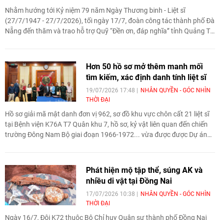
Nhằm hướng tới Kỷ niệm 79 năm Ngày Thương binh - Liệt sĩ
(27/7/1947 - 27/7/2026), tối ngày 17/7, đoàn công tác thành phố Đà
Nẵng đến thăm và trao hỗ trợ Quỹ “Đền ơn, đáp nghĩa” tỉnh Quảng Trị
số tiền 1 tỷ đồng.
Hơn 50 hồ sơ mở thêm manh mối
tìm kiếm, xác định danh tính liệt sĩ
19/07/2026 17:48
NHÂN QUYỀN - GÓC NHÌN
THỜI ĐẠI
Hồ sơ giải mã mật danh đơn vị 962, sơ đồ khu vực chôn cất 21 liệt sĩ
tại Bệnh viện K76A T7 Quân khu 7, hồ sơ, kỷ vật liên quan đến chiến
trường Đông Nam Bộ giai đoạn 1966-1972... vừa được được Dự án
"Sáng kiến tìm kiếm người Việt Nam mất tích trong chiến tranh"
(VWAI) chuyển giao cho cơ quan chức năng Việt Nam, phục vụ
khoanh vùng vị trí mộ, tìm thân nhân và đối chiếu ADN trong Chiến
Phát hiện mộ tập thể, súng AK và
dịch 500 ngày đêm.
nhiều di vật tại Đồng Nai
17/07/2026 10:38
NHÂN QUYỀN - GÓC NHÌN
THỜI ĐẠI
Ngày 16/7, Đội K72 thuộc Bộ Chỉ huy Quân sự thành phố Đồng Nai