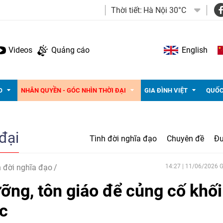
Thời tiết:
Hà Nội 30°C
Videos
Quảng cáo
English
O
NHÂN QUYỀN - GÓC NHÌN THỜI ĐẠI
GIA ĐÌNH VIỆT
QUỐC
đại
Tình đời nghĩa đạo
Chuyên đề
Đư
 đời nghĩa đạo
14:27 | 11/06/2026
ưỡng, tôn giáo để củng cố khối
ộc