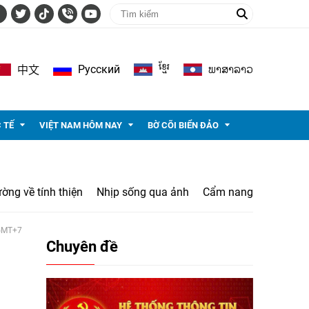
ខ្មែរ
ພາ​ສາ​ລາວ
Pусский
中文
 TẾ
VIỆT NAM HÔM NAY
BỜ CÕI BIỂN ĐẢO
ờng về tính thiện
Nhịp sống qua ảnh
Cẩm nang
 GMT+7
Chuyên đề