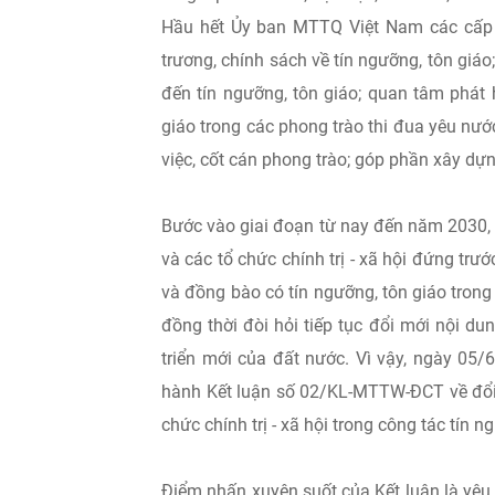
Hầu hết Ủy ban MTTQ Việt Nam các cấp đ
trương, chính sách về tín ngưỡng, tôn giáo
đến tín ngưỡng, tôn giáo; quan tâm phát 
giáo trong các phong trào thi đua yêu nướ
việc, cốt cán phong trào; góp phần xây dự
Bước vào giai đoạn từ nay đến năm 2030, 
và các tổ chức chính trị - xã hội đứng trư
và đồng bào có tín ngưỡng, tôn giáo trong
đồng thời đòi hỏi tiếp tục đổi mới nội d
triển mới của đất nước. Vì vậy, ngày 0
hành Kết luận số 02/KL-MTTW-ĐCT về đổi
chức chính trị - xã hội trong công tác tín 
Điểm nhấn xuyên suốt của Kết luận là yêu 