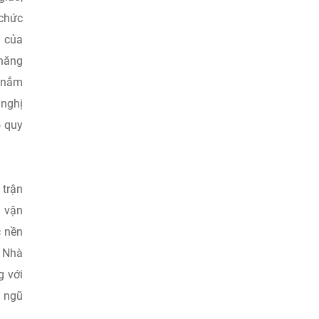
 chức
g của
 năng
c nắm
 nghị
o quy
 trận
à vận
c nền
, Nhà
g với
i ngũ