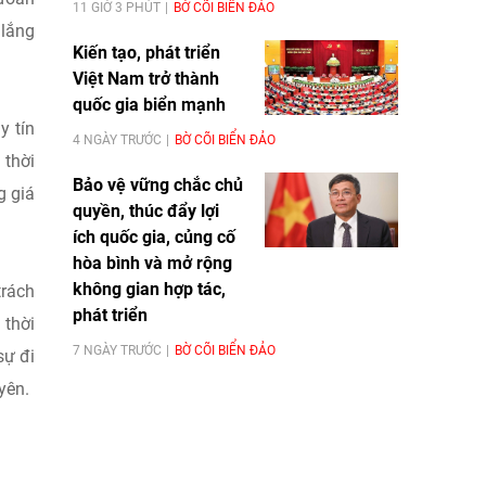
11 GIỜ 3 PHÚT
BỜ CÕI BIỂN ĐẢO
 lắng
Kiến tạo, phát triển
Việt Nam trở thành
quốc gia biển mạnh
y tín
4 NGÀY TRƯỚC
BỜ CÕI BIỂN ĐẢO
 thời
Bảo vệ vững chắc chủ
g giá
quyền, thúc đẩy lợi
ích quốc gia, củng cố
hòa bình và mở rộng
không gian hợp tác,
trách
phát triển
 thời
7 NGÀY TRƯỚC
BỜ CÕI BIỂN ĐẢO
sự đi
yên.