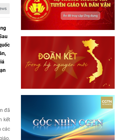
ang
 Sau
 quốc
ân,
iá
oạn
ận đã
n kết
à các
giáo.