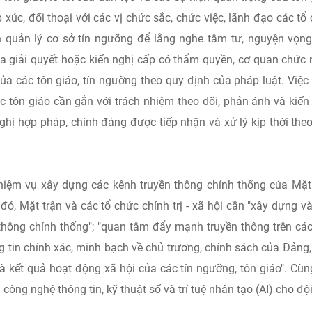
p xúc, đối thoại với các vị chức sắc, chức việc, lãnh đạo các tổ
an quản lý cơ sở tín ngưỡng để lắng nghe tâm tư, nguyện vọn
ia giải quyết hoặc kiến nghị cấp có thẩm quyền, cơ quan chức
 của các tôn giáo, tín ngưỡng theo quy định của pháp luật. Việ
 tôn giáo cần gắn với trách nhiệm theo dõi, phản ánh và kiến
ghị hợp pháp, chính đáng được tiếp nhận và xử lý kịp thời the
iệm vụ xây dựng các kênh truyền thông chính thống của Mặt
đó, Mặt trận và các tổ chức chính trị - xã hội cần "xây dựng v
 thông chính thống"; "quan tâm đẩy mạnh truyền thông trên cá
ng tin chính xác, minh bạch về chủ trương, chính sách của Đảng
à kết quả hoạt động xã hội của các tín ngưỡng, tôn giáo". Cùn
ông nghệ thông tin, kỹ thuật số và trí tuệ nhân tạo (AI) cho độ