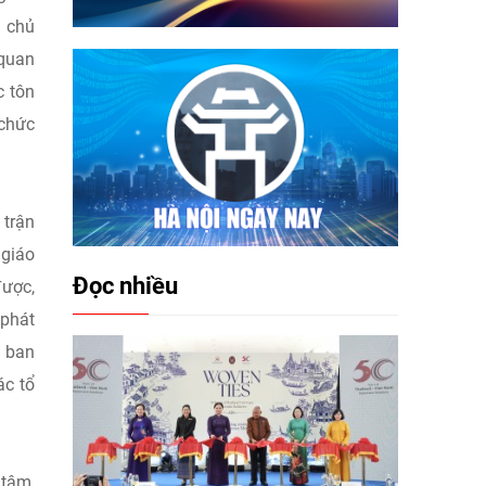
c chủ
 quan
c tôn
 chức
 trận
 giáo
Đọc nhiều
được,
 phát
ã ban
ác tổ
 tâm,