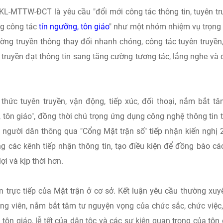
KL-MTTW-ĐCT là yêu cầu "đổi mới công tác thông tin, tuyên tr
ng công tác
tín ngưỡng, tôn giáo
" như một nhóm nhiệm vụ trọng
ường truyền thông thay đổi nhanh chóng, công tác tuyên truyền
 truyền đạt thông tin sang tăng cường tương tác, lắng nghe và
hức tuyên truyền, vận động, tiếp xúc, đối thoại, nắm bắt tâ
tôn giáo", đồng thời chú trọng ứng dụng công nghệ thông tin 
a người dân thông qua "Cổng Mặt trận số" tiếp nhận kiến nghị 
 các kênh tiếp nhận thông tin, tạo điều kiện để đồng bào cá
i và kịp thời hơn.
n trực tiếp của Mặt trận ở cơ sở. Kết luận yêu cầu thường xuy
ộng viên, nắm bắt tâm tư nguyện vọng của chức sắc, chức việc
 tôn giáo, lễ tết của dân tộc và các sự kiện quan trọng của tôn 