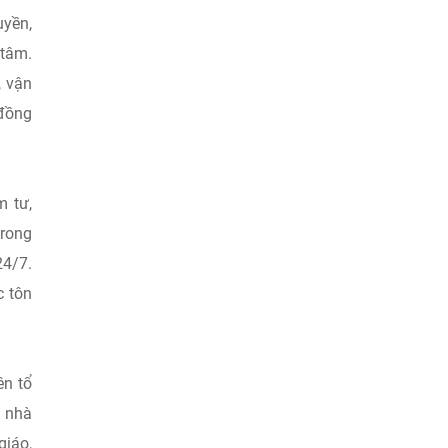
uyền,
 tâm.
, vận
 đồng
m tư,
trong
24/7.
c tôn
ên tổ
, nhà
giáo,