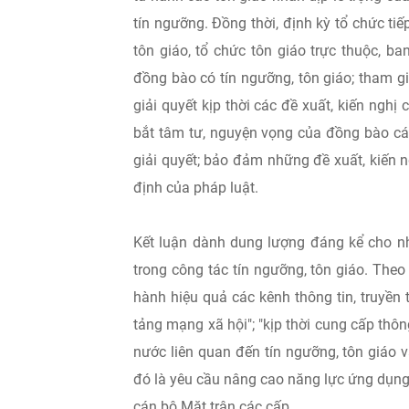
tín ngưỡng. Đồng thời, định kỳ tổ chức tiế
tôn giáo, tổ chức tôn giáo trực thuộc, b
đồng bào có tín ngưỡng, tôn giáo; tham g
giải quyết kịp thời các đề xuất, kiến nghị
bắt tâm tư, nguyện vọng của đồng bào các
giải quyết; bảo đảm những đề xuất, kiến n
định của pháp luật.
Kết luận dành dung lượng đáng kể cho nh
trong công tác tín ngưỡng, tôn giáo. Theo 
hành hiệu quả các kênh thông tin, truyền
tảng mạng xã hội"; "kịp thời cung cấp thô
nước liên quan đến tín ngưỡng, tôn giáo v
đó là yêu cầu nâng cao năng lực ứng dụng c
cán bộ Mặt trận các cấp.