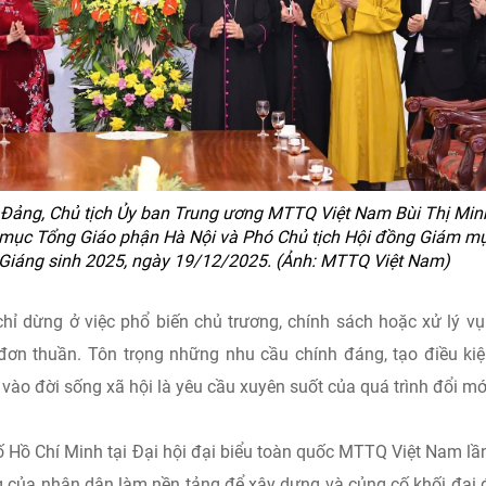
ng Đảng, Chủ tịch Ủy ban Trung ương MTTQ Việt Nam Bùi Thị Min
mục Tổng Giáo phận Hà Nội và Phó Chủ tịch Hội đồng Giám m
 Giáng sinh 2025, ngày 19/12/2025. (Ảnh: MTTQ Việt Nam)
chỉ dừng ở việc phổ biến chủ trương, chính sách hoặc xử lý vụ
 đơn thuần. Tôn trọng những nhu cầu chính đáng, tạo điều ki
vào đời sống xã hội là yêu cầu xuyên suốt của quá trình đổi mớ
ồ Chí Minh tại Đại hội đại biểu toàn quốc MTTQ Việt Nam lầ
 của nhân dân làm nền tảng để xây dựng và củng cố khối đại