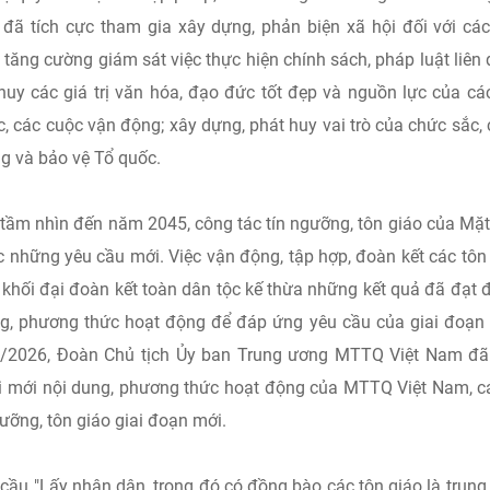
ã tích cực tham gia xây dựng, phản biện xã hội đối với cá
; tăng cường giám sát việc thực hiện chính sách, pháp luật liên
huy các giá trị văn hóa, đạo đức tốt đẹp và nguồn lực của cá
c, các cuộc vận động; xây dựng, phát huy vai trò của chức sắc,
ng và bảo vệ Tổ quốc.
tầm nhìn đến năm 2045, công tác tín ngưỡng, tôn giáo của Mặt
ớc những yêu cầu mới. Việc vận động, tập hợp, đoàn kết các tôn
 khối đại đoàn kết toàn dân tộc kế thừa những kết quả đã đạt 
ung, phương thức hoạt động để đáp ứng yêu cầu của giai đoạn
5/6/2026, Đoàn Chủ tịch Ủy ban Trung ương MTTQ Việt Nam đ
 mới nội dung, phương thức hoạt động của MTTQ Việt Nam, c
ngưỡng, tôn giáo giai đoạn mới.
cầu "Lấy nhân dân, trong đó có đồng bào các tôn giáo là trung