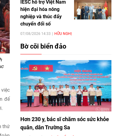
IESC hỗ trợ Việt Nam
hiện đại hóa nông
nghiệp và thúc đẩy
chuyển đổi số
07/08/2026 14:33
HỮU NGHỊ
Bờ cõi biển đảo
h
ục
 việc
ện để
i.
Hơn 230 y, bác sĩ chăm sóc sức khỏe
n thứ
quân, dân Trường Sa
 đoàn