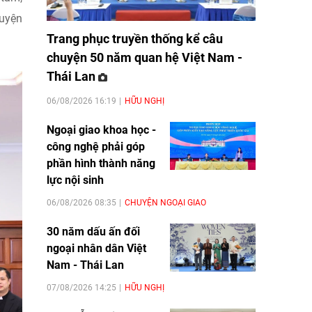
guyện
Trang phục truyền thống kể câu
chuyện 50 năm quan hệ Việt Nam -
Thái Lan
06/08/2026 16:19
HỮU NGHỊ
Ngoại giao khoa học -
công nghệ phải góp
phần hình thành năng
lực nội sinh
06/08/2026 08:35
CHUYỆN NGOẠI GIAO
30 năm dấu ấn đối
ngoại nhân dân Việt
Nam - Thái Lan
07/08/2026 14:25
HỮU NGHỊ