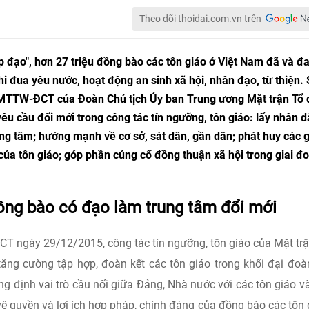
Theo dõi thoidai.com.vn trên
p đạo", hơn 27 triệu đồng bào các tôn giáo ở Việt Nam đã và đ
i đua yêu nước, hoạt động an sinh xã hội, nhân đạo, từ thiện.
KL-MTTW-ĐCT của Đoàn Chủ tịch Ủy ban Trung ương Mặt trận Tổ
u cầu đổi mới trong công tác tín ngưỡng, tôn giáo: lấy nhân d
ng tâm; hướng mạnh về cơ sở, sát dân, gần dân; phát huy các g
 của tôn giáo; góp phần củng cố đồng thuận xã hội trong giai đ
ồng bào có đạo làm trung tâm đổi mới
CT ngày 29/12/2015, công tác tín ngưỡng, tôn giáo của Mặt tr
tăng cường tập hợp, đoàn kết các tôn giáo trong khối đại đoà
ng định vai trò cầu nối giữa Đảng, Nhà nước với các tôn giáo v
vệ quyền và lợi ích hợp pháp, chính đáng của đồng bào các tôn 