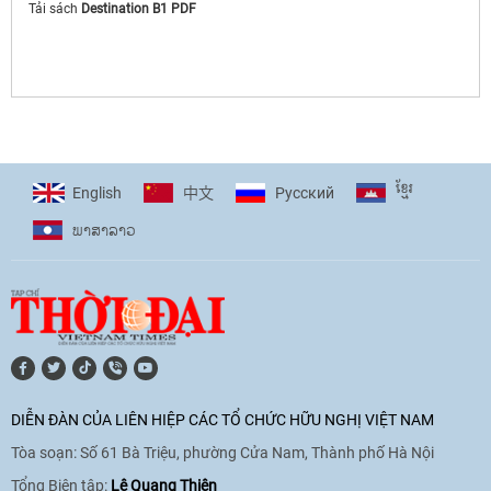
giải pháp cho những thách thức chung
Tải sách
Destination B1 PDF
17:44
|
27/06/2026
[Video] Âm nhạc flamenco gắn kết văn
hoá Việt Nam - Tây Ban Nha
11:10
|
17/06/2026
ខ្មែរ
English
Pусский
中文
ພາ​ສາ​ລາວ
[Video] Trao tặng Kỷ niệm chương "Vì
hòa bình, hữu nghị giữa các dân tộc"
cho Đại sứ Hungary tại Việt Nam
17:25
|
13/06/2026
DIỄN ĐÀN CỦA LIÊN HIỆP CÁC TỔ CHỨC HỮU NGHỊ VIỆT NAM
[Video] Nhân dân Việt Nam luôn trân
Tòa soạn: Số 61 Bà Triệu, phường Cửa Nam, Thành phố Hà Nội
trọng tình cảm của nước Nga
08:02
|
13/06/2026
Tổng Biên tập:
Lê Quang Thiện