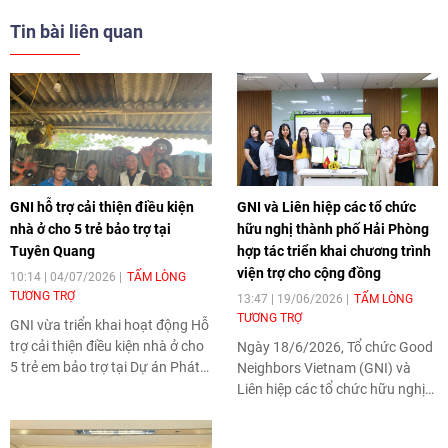
Tin bài liên quan
GNI hỗ trợ cải thiện điều kiện
GNI và Liên hiệp các tổ chức
nhà ở cho 5 trẻ bảo trợ tại
hữu nghị thành phố Hải Phòng
Tuyên Quang
hợp tác triển khai chương trình
viện trợ cho cộng đồng
10:14 | 04/07/2026
TẤM LÒNG
TƯƠNG TRỢ
13:47 | 19/06/2026
TẤM LÒNG
TƯƠNG TRỢ
GNI vừa triển khai hoạt động Hỗ
trợ cải thiện điều kiện nhà ở cho
Ngày 18/6/2026, Tổ chức Good
5 trẻ em bảo trợ tại Dự án Phát
Neighbors Vietnam (GNI) và
triển cộng đồng Quang Bình
Liên hiệp các tổ chức hữu nghị
(Quang Bình CDP). Thông qua
thành phố Hải Phòng đã ký kết
hoạt động này, GNI hỗ trợ một
thỏa thuận hợp tác triển khai