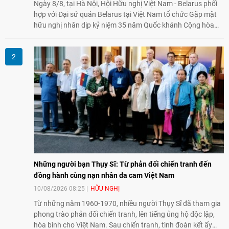
Ngày 8/8, tại Hà Nội, Hội Hữu nghị Việt Nam - Belarus phối
hợp với Đại sứ quán Belarus tại Việt Nam tổ chức Gặp mặt
hữu nghị nhân dịp kỷ niệm 35 năm Quốc khánh Cộng hòa
Belarus. Đại diện hai bên nhấn mạnh vai trò của đối ngoại
nhân dân trong củng cố tình hữu nghị, mở rộng hợp tác thiết
thực và làm sâu sắc quan hệ Đối tác chiến lược Việt Nam -
Belarus.
Những người bạn Thụy Sĩ: Từ phản đối chiến tranh đến
đồng hành cùng nạn nhân da cam Việt Nam
10/08/2026 08:25
HỮU NGHỊ
Từ những năm 1960-1970, nhiều người Thụy Sĩ đã tham gia
phong trào phản đối chiến tranh, lên tiếng ủng hộ độc lập,
hòa bình cho Việt Nam. Sau chiến tranh, tình đoàn kết ấy