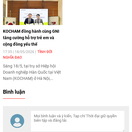
phần kinh phí để các gia đình
Chương trình viện trợ các lô
sửa chữa hoặc xây dựng nhà ở
hàng dành cho người dân có
phù hợp với điều kiện thực tế
hoàn cảnh khó khăn và các đối
tượng yếu thế trên địa bàn
thành phố Hải Phòng giai đoạn
KOCHAM đồng hành cùng GNI
2026 – 2030.
tăng cường hỗ trợ trẻ em và
cộng đồng yếu thế
17:35 | 18/05/2026
TÌNH ĐỜI
NGHĨA ĐẠO
Sáng 18/5, tại trụ sở Hiệp hội
Doanh nghiệp Hàn Quốc tại Việt
Nam (KOCHAM) ở Hà Nội,
KOCHAM và Tổ chức Quốc tế
Good Neighbors International
Bình luận
(GNI) tại Việt Nam đã chính thức
ký kết Biên bản ghi nhớ hợp tác
(MOU), đánh dấu bước tiến mới
trong quan hệ hợp tác chiến
lược nhằm thúc đẩy các hoạt
động trách nhiệm xã hội doanh