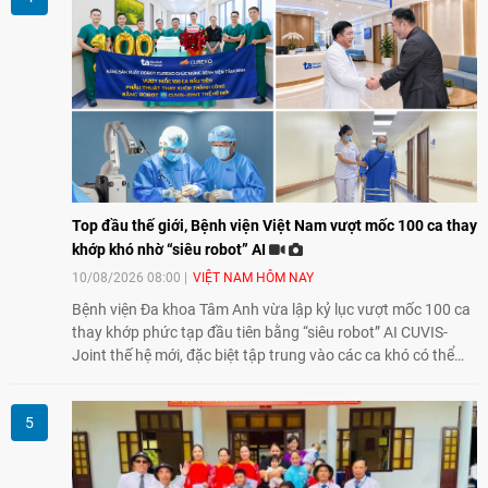
Top đầu thế giới, Bệnh viện Việt Nam vượt mốc 100 ca thay
khớp khó nhờ “siêu robot” AI
10/08/2026 08:00
VIỆT NAM HÔM NAY
Bệnh viện Đa khoa Tâm Anh vừa lập kỷ lục vượt mốc 100 ca
thay khớp phức tạp đầu tiên bằng “siêu robot” AI CUVIS-
Joint thế hệ mới, đặc biệt tập trung vào các ca khó có thể
điều trị tốt bằng kỹ thuật truyền thống hay robot thế hệ cũ,
mở ra cơ hội mới cho nhiều người bệnh đang đối mặt nguy
cơ “tàn phế”.