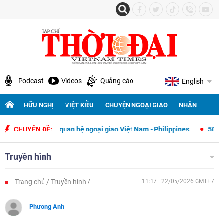
Podcast
Videos
Quảng cáo
English
HỮU NGHỊ
VIỆT KIỀU
CHUYỆN NGOẠI GIAO
NHÂN QUYỀN 
y thiết lập quan hệ ngoại giao Việt Nam - Philippines
CHUYÊN ĐỀ:
500 ngày đê
Truyền hình
Trang chủ
Truyền hình
11:17 | 22/05/2026 GMT+7
Phương Anh