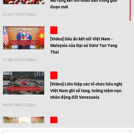
Mở rộng kết nối nhân dân trong giai
đoạn mới
21:47
|
10/07/2026
[Video] Dấu ấn kết nối Việt Nam -
Malaysia của Đại sứ Dato' Tan Yang
Thai
11:24
|
09/07/2026
[Video] Liên hiệp các tổ chức hữu nghị
Việt Nam ghi sổ tang, tưởng niệm nạn
nhân động đất Venezuela
09:35
|
08/07/2026
[Video] Trẻ em Đông Á cùng kiến tạo