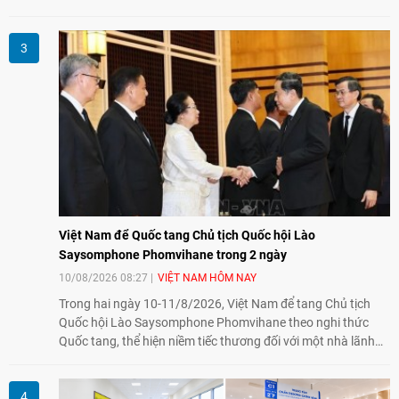
tiếp tục bằng các hoạt động nhân đạo, hỗ trợ cộng đồng và
đồng hành với những người còn chịu hậu quả chiến tranh,
trong đó có các nạn nhân chất độc da cam/dioxin.
Việt Nam để Quốc tang Chủ tịch Quốc hội Lào
Saysomphone Phomvihane trong 2 ngày
10/08/2026 08:27
VIỆT NAM HÔM NAY
Trong hai ngày 10-11/8/2026, Việt Nam để tang Chủ tịch
Quốc hội Lào Saysomphone Phomvihane theo nghi thức
Quốc tang, thể hiện niềm tiếc thương đối với một nhà lãnh
đạo có nhiều đóng góp cho đất nước Lào và quan hệ hữu
nghị vĩ đại, đoàn kết đặc biệt Việt Nam - Lào.