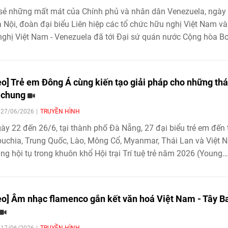
sẻ những mất mát của Chính phủ và nhân dân Venezuela, ngày
à Nội, đoàn đại biểu Liên hiệp các tổ chức hữu nghị Việt Nam và
ghị Việt Nam - Venezuela đã tới Đại sứ quán nước Cộng hòa Bo
uela tại Việt Nam ghi sổ tang, tưởng niệm các nạn nhân trong t
đất xảy ra tại Venezuela vừa qua.
eo] Trẻ em Đông Á cùng kiến tạo giải pháp cho những th
 chung
| 27/06/2026
TRUYỀN HÌNH
ày 22 đến 26/6, tại thành phố Đà Nẵng, 27 đại biểu trẻ em đến 
chia, Trung Quốc, Lào, Mông Cổ, Myanmar, Thái Lan và Việt 
ng hội tụ trong khuôn khổ Hội trại Trí tuệ trẻ năm 2026 (Young
 CAMP 2026). Chương trình do World Vision tổ chức nhằm thú
uyền tham gia của trẻ em.
eo] Âm nhạc flamenco gắn kết văn hoá Việt Nam - Tây B
| 17/06/2026
TRUYỀN HÌNH