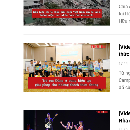
Chia 
tại H
Hữu n
Venez
động 
[Vid
thức
17:44 
Từ ng
Campu
đã cù
Minds
đẩy q
[Vid
Nha
11:10 