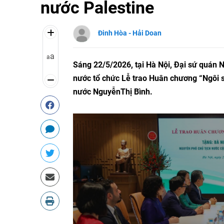
nước Palestine
Đinh Hòa - Hải Doan
a
a
Sáng 22/5/2026, tại Hà Nội, Đại sứ quán 
nước tổ chức Lễ trao Huân chương “Ngôi 
nước NguyễnThị Bình.