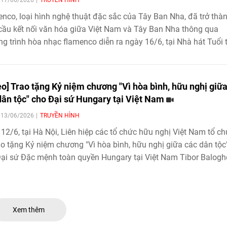
nco, loại hình nghệ thuật đặc sắc của Tây Ban Nha, đã trở thà
cầu kết nối văn hóa giữa Việt Nam và Tây Ban Nha thông qua
g trình hòa nhạc flamenco diễn ra ngày 16/6, tại Nhà hát Tuổi t
i. Sự kiện do Đại sứ quán Tây Ban Nha tại Việt Nam, phối hợp v
ữu nghị Việt Nam - Tây Ban Nha thành phố Hà Nội tổ chức, với 
 gia của nhóm nhạc Las Migas.
eo] Trao tặng Kỷ niệm chương "Vì hòa bình, hữu nghị giữ
dân tộc" cho Đại sứ Hungary tại Việt Nam
| 13/06/2026
TRUYỀN HÌNH
12/6, tại Hà Nội, Liên hiệp các tổ chức hữu nghị Việt Nam tổ c
ao tặng Kỷ niệm chương "Vì hòa bình, hữu nghị giữa các dân tộc
ại sứ Đặc mệnh toàn quyền Hungary tại Việt Nam Tibor Balogh
ghi nhận những đóng góp của ông đối với việc thúc đẩy quan 
ghị và hợp tác giữa nhân dân Việt Nam và Hungary.
Xem thêm