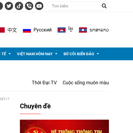
ខ្មែរ
ພາ​ສາ​ລາວ
Pусский
中文
 TẾ
VIỆT NAM HÔM NAY
BỜ CÕI BIỂN ĐẢO
Thời Đại TV
Cuộc sống muôn màu
 GMT+7
Chuyên đề