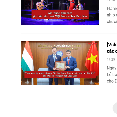
Flame
nhịp 
chươn
Hà Nộ
Hội h
tham
[Vid
các 
17:25 
Ngày 
Lễ tr
cho Đ
nhằm 
hữu n