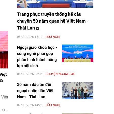
Trang phục truyền thống kể câu
chuyện 50 năm quan hệ Việt Nam -
Thái Lan
06/08/2026 16:19
HỮU NGHỊ
Ngoại giao khoa học -
công nghệ phải góp
phần hình thành năng
lực nội sinh
Việt
06/08/2026 08:35
CHUYỆN NGOẠI GIAO
30 năm dấu ấn đối
ngoại nhân dân Việt
Nam - Thái Lan
 Việt
07/08/2026 14:25
HỮU NGHỊ
ách