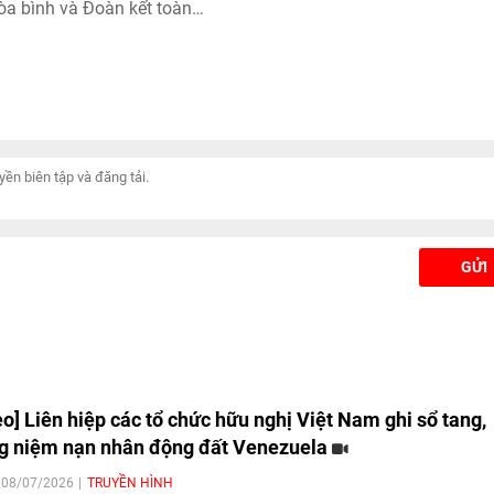
òa bình và Đoàn kết toàn
vinh quang: Tạo lập và gìn giữ 
PSO) trao Giải thưởng Hòa
trường hòa bình, ổn định, tiên p
sh Chandra cho bà
kết nối hợp tác.
 Bình, nguyên Ủy viên
g Đảng, nguyên Phó Chủ
 Chủ tịch danh dự Quỹ Hòa
át triển Việt Nam (nay là
òa bình và Phát triển Việt
ng Uông Chu Lưu, nguyên
rung ương Đảng, nguyên
GỬI
ch Quốc hội, Chủ tịch Ủy
ình Việt Nam nhằm ghi
g đóng góp nổi bật của
ân Việt Nam đối với phong
ình và đoàn kết quốc tế.
eo] Liên hiệp các tổ chức hữu nghị Việt Nam ghi sổ tang,
g niệm nạn nhân động đất Venezuela
| 08/07/2026
TRUYỀN HÌNH