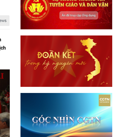
h
ịch