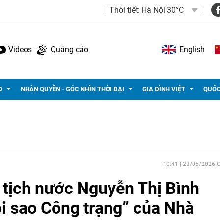
Thời tiết:
Hà Nội 30°C
Videos
Quảng cáo
English
O
NHÂN QUYỀN - GÓC NHÌN THỜI ĐẠI
GIA ĐÌNH VIỆT
QUỐC
10:41 | 23/05/2026
 tịch nước Nguyễn Thị Bình
 sao Công trạng” của Nhà