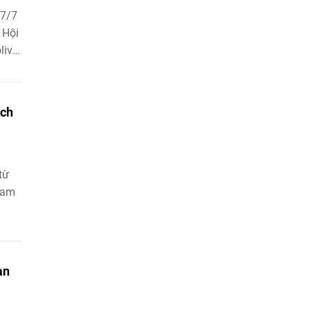
 7/7
 Hội
livar
rận
ách
từ
Nam
c
an