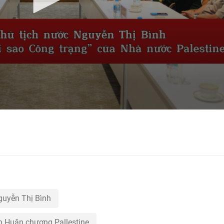
guyễn Thị Bình
n Huân chương Pallestine