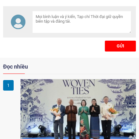
2026. Chương trình góp phần
trau dồi tiếng Việt và tăng
cường sự gắn kết của thế hệ trẻ
người Việt Nam ở nước ngoài với
văn hóa, lịch sử và cội nguồn
dân tộc.
GỬI
Đọc nhiều