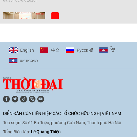
09:35
|
08/07/2026
[Video] Trẻ em Đông Á cùng kiến tạo
giải pháp cho những thách thức chung
17:44
|
27/06/2026
ខ្មែរ
English
Pусский
中文
ພາ​ສາ​ລາວ
[Video] Âm nhạc flamenco gắn kết văn
hoá Việt Nam - Tây Ban Nha
11:10
|
17/06/2026
[Video] Trao tặng Kỷ niệm chương "Vì
hòa bình, hữu nghị giữa các dân tộc"
DIỄN ĐÀN CỦA LIÊN HIỆP CÁC TỔ CHỨC HỮU NGHỊ VIỆT NAM
cho Đại sứ Hungary tại Việt Nam
Tòa soạn: Số 61 Bà Triệu, phường Cửa Nam, Thành phố Hà Nội
17:25
|
13/06/2026
Tổng Biên tập:
Lê Quang Thiện