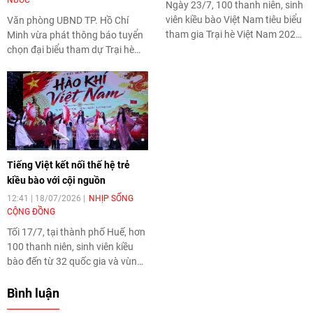
NƯỚC
Ngày 23/7, 100 thanh niên, sinh
viên kiều bào Việt Nam tiêu biểu
Văn phòng UBND TP. Hồ Chí
tham gia Trại hè Việt Nam 2026
Minh vừa phát thông báo tuyển
đến tham quan, giao lưu tại Học
chọn đại biểu tham dự Trại hè
viện Hải quân, Khánh Hòa.
"Thanh thiếu niên kiều bào và
Tuổi trẻ thành phố" lần thứ 19
năm 2026.
Tiếng Việt kết nối thế hệ trẻ
kiều bào với cội nguồn
12:41 | 18/07/2026
NHỊP SỐNG
CỘNG ĐỒNG
Tối 17/7, tại thành phố Huế, hơn
100 thanh niên, sinh viên kiều
bào đến từ 32 quốc gia và vùng
lãnh thổ đã tham gia Chương
trình giao lưu tiếng Việt trong
Bình luận
khuôn khổ Trại hè Việt Nam