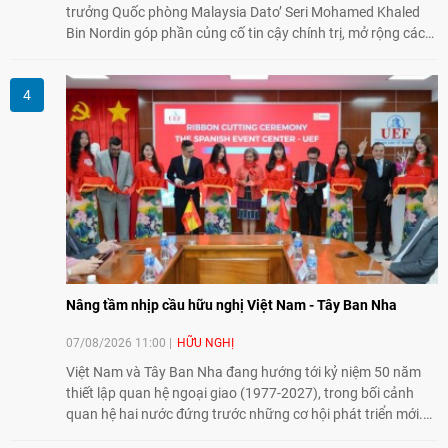
trưởng Quốc phòng Malaysia Dato’ Seri Mohamed Khaled
Bin Nordin góp phần củng cố tin cậy chính trị, mở rộng các
lĩnh vực hợp tác và thúc đẩy quan hệ quốc phòng Việt Nam -
Malaysia theo hướng ngày càng thực chất.
Nâng tầm nhịp cầu hữu nghị Việt Nam - Tây Ban Nha
07/08/2026 11:00
HỮU NGHỊ
Việt Nam và Tây Ban Nha đang hướng tới kỷ niệm 50 năm
thiết lập quan hệ ngoại giao (1977-2027), trong bối cảnh
quan hệ hai nước đứng trước những cơ hội phát triển mới.
Cùng với đối ngoại Đảng và ngoại giao Nhà nước, đối ngoại