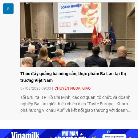
nhân dân có vai trò quan trọng trong việc củng cố nền tảng
xã hội, tăng cường hiểu biết, tin cậy và gắn bó giữa nhân
dân hai nước.
Thúc đẩy quảng bá nông sản, thực phẩm Ba Lan tại thị
trường Việt Nam
07/08/2026 09:33
CHUYỆN NGOẠI GIAO
Tối 6/8, tại TP Hồ Chí Minh, các cơ quan, tổ chức và doanh
nghiệp Ba Lan giới thiệu chiến dịch “Taste Europe - Khám
phá hương vị châu Âu!” và kết nối giao thương với doanh
nghiệp Việt Nam, qua đó tiếp tục thúc đẩy quảng bá nông
sản, thực phẩm Ba Lan tại thị trường Việt Nam.