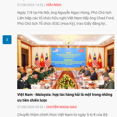
07/08/2026 14:33
HỮU NGHỊ
Ngày 7/8 tại Hà Nội, ông Nguyễn Ngọc Hùng, Phó Chủ tịch
Liên hiệp các tổ chức hữu nghị Việt Nam tiếp ông Chad Ford,
Phó Chủ tịch Tổ chức IESC (Hoa Kỳ), trao Giấy đăng ký
thành lập Văn phòng Đại diện của IESC tại Việt Nam và trao
đổi về định hướng triển khai Dự án "Mở rộng Thương mại
Nông nghiệp và An toàn thực phẩm Hoa Kỳ - Việt Nam",
hướng tới thúc đẩy chuyển đổi số, hiện đại hóa nông nghiệp
và mở rộng hợp tác phát triển giữa hai nước.
Việt Nam - Malaysia: hợp tác hàng hải là một trong những
ưu tiên chiến lược
07/08/2026 09:36
CHUYỆN NGOẠI GIAO
Chuyến thăm chính thức Việt Nam từ ngày 5-6/8 của Bộ