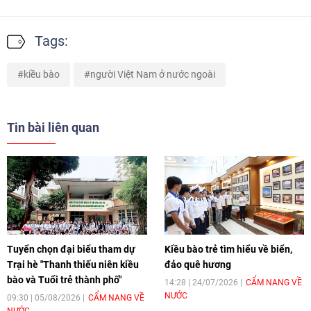
Tags:
kiều bào
người Việt Nam ở nước ngoài
Tin bài liên quan
Tuyển chọn đại biểu tham dự
Kiều bào trẻ tìm hiểu về biển,
Trại hè "Thanh thiếu niên kiều
đảo quê hương
bào và Tuổi trẻ thành phố"
14:28 | 24/07/2026
CẨM NANG VỀ
NƯỚC
09:30 | 05/08/2026
CẨM NANG VỀ