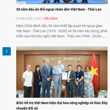
30 năm dấu ấn đối ngoại nhân dân Việt Nam - Thái Lan
07/08/2026 14:25
HỮU NGHỊ
Năm 2026 đánh dấu 50 năm thiết lập quan hệ ngoại giao
Việt Nam - Thái Lan (1976 - 2026) và 30 năm xây dựng, phát
triển của Hội hữu nghị Việt Nam - Thái Lan (1996 - 2026).
Trong dòng chảy quan hệ hai nước, Hội đã kiên trì vun đắp
tình hữu nghị, đồng thời từng bước mở rộng hoạt động từ
giao lưu truyền thống sang kết nối địa phương, doanh
nghiệp, giáo dục, văn hóa và thế hệ trẻ, góp phần tăng
cường sự hiểu biết và hợp tác giữa nhân dân hai nước.
IESC hỗ trợ Việt Nam hiện đại hóa nông nghiệp và thúc đẩy
chuyển đổi số