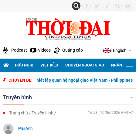
Podcast
Videos
Quảng cáo
English
HỮU NGHỊ
VIỆT KIỀU
CHUYỆN NGOẠI GIAO
NHÂN QUYỀN 
năm ngày thiết lập quan hệ ngoại giao Việt Nam - Philippines
CHUYÊN ĐỀ:
500
Truyền hình
Trang chủ
Truyền hình
16:58 | 10/06/2026 GMT+7
Mai Anh