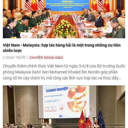
Việt Nam - Malaysia: hợp tác hàng hải là một trong những ưu tiên
chiến lược
2 NGÀY TRƯỚC
CHUYỆN NGOẠI GIAO
Chuyến thăm chính thức Việt Nam từ ngày 5-6/8 của Bộ trưởng Quốc
phòng Malaysia Dato’ Seri Mohamed Khaled Bin Nordin góp phần
củng cố tin cậy chính trị, mở rộng các lĩnh vực hợp tác và thúc đẩy
quan hệ quốc phòng Việt Nam - Malaysia theo hướng ngày càng thực
chất.