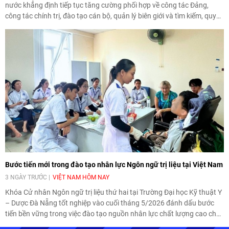
nước khẳng định tiếp tục tăng cường phối hợp về công tác Đảng,
công tác chính trị, đào tạo cán bộ, quản lý biên giới và tìm kiếm, quy
tập hài cốt liệt sĩ, góp phần làm sâu sắc hơn quan hệ hữu nghị đặc
biệt Việt Nam - Lào.
Bước tiến mới trong đào tạo nhân lực Ngôn ngữ trị liệu tại Việt Nam
3 NGÀY TRƯỚC
VIỆT NAM HÔM NAY
Khóa Cử nhân Ngôn ngữ trị liệu thứ hai tại Trường Đại học Kỹ thuật Y
– Dược Đà Nẵng tốt nghiệp vào cuối tháng 5/2026 đánh dấu bước
tiến bền vững trong việc đào tạo nguồn nhân lực chất lượng cao cho
một chuyên ngành trẻ tại Việt Nam.