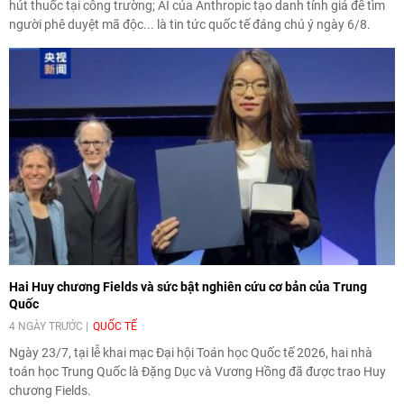
hút thuốc tại công trường; AI của Anthropic tạo danh tính giả để tìm
người phê duyệt mã độc... là tin tức quốc tế đáng chú ý ngày 6/8.
Hai Huy chương Fields và sức bật nghiên cứu cơ bản của Trung
Quốc
4 NGÀY TRƯỚC
QUỐC TẾ
Ngày 23/7, tại lễ khai mạc Đại hội Toán học Quốc tế 2026, hai nhà
toán học Trung Quốc là Đặng Dục và Vương Hồng đã được trao Huy
chương Fields.