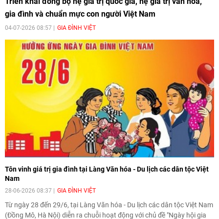
Triển khai đồng bộ hệ giá trị quốc gia, hệ giá trị văn hóa,
gia đình và chuẩn mực con người Việt Nam
04-07-2026 08:57
GIA ĐÌNH VIỆT
[Video] Nhân dân Việt Nam luôn trân
trọng tình cảm của nước Nga
08:02
|
13/06/2026
Video: Cơ hội giao lưu quốc tế cho học
sinh Việt Nam tại trại hè Artek
14:41
|
12/06/2026
[Video] Đối ngoại nhân dân Thủ đô
Tôn vinh giá trị gia đình tại Làng Văn hóa - Du lịch các dân tộc Việt
hướng tới kết nối hiệu quả nguồn lực
Nam
người Việt Nam ở nước ngoài
28-06-2026 08:37
GIA ĐÌNH VIỆT
16:58
|
10/06/2026
Từ ngày 28 đến 29/6, tại Làng Văn hóa - Du lịch các dân tộc Việt Nam
(Đồng Mô, Hà Nội) diễn ra chuỗi hoạt động với chủ đề "Ngày hội gia