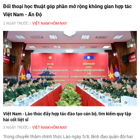
Đối thoại học thuật góp phần mở rộng không gian hợp tác
Việt Nam - Ấn Độ
2 NGÀY TRƯỚC
VIỆT NAM HÔM NAY
Việt Nam - Lào thúc đẩy hợp tác đào tạo cán bộ, tìm kiếm quy tập
hài cốt liệt sĩ
3 NGÀY TRƯỚC
VIỆT NAM HÔM NAY
Trong chuyến thăm chính thức Lào ngày 5/8, lãnh đạo quân đội hai