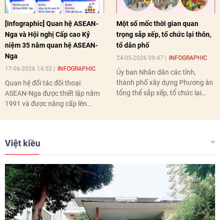
[Infographic] Quan hệ ASEAN-
Một số mốc thời gian quan
Nga và Hội nghị Cấp cao Kỷ
trọng sắp xếp, tổ chức lại thôn,
niệm 35 năm quan hệ ASEAN-
tổ dân phố
Nga
24-05-2026 09:47
INFOGRAPHIC
17-06-2026 14:52
INFOGRAPHIC
Ủy ban Nhân dân các tỉnh,
thành phố xây dựng Phương án
Quan hệ đối tác đối thoại
tổng thể sắp xếp, tổ chức lại
ASEAN-Nga được thiết lập năm
thôn, tổ dân phố hoàn thành
1991 và được nâng cấp lên
trước ngày 10/6/2026.
quan hệ Đối tác chiến lược năm
2018. Hai bên đã tổ chức 5 Hội
nghị Cấp cao vào các năm 2005,
Việt kiều
2010, 2016, 2018, 2021.