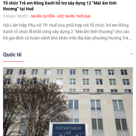
Tổ chức Trẻ em Rồng Xanh hỗ trợ xây dựng 12 “Mái ấm tình
thương” tại Huế
5 NGÀY TRƯỚC
NHÂN QUYỀN - GÓC NHÌN THỜI ĐẠI
Hội Liên hiệp Phụ nữ TP. Huế vừa phối hợp với Tổ chức Trẻ em Rồng
Xanh tổ chức lễ khởi công xây dựng 2 “Mái ấm tình thương” cho các
hộ gia đình có hoàn cảnh khó khăn trên địa bàn phường Hương Trà.
Đây là 2 trong tổng số 12 hộ gia đình được Hội Liên hiệp Phụ nữ TP.
Huế và Tổ chức Trẻ em Rồng Xanh hỗ trợ xây dựng “Mái ấm tình
Quốc tế
thương” trong năm 2026.