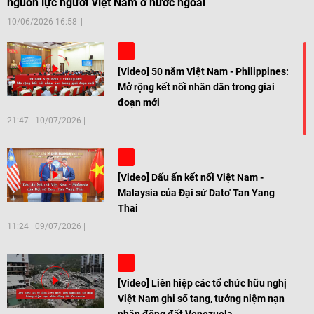
nguồn lực người Việt Nam ở nước ngoài
10/06/2026 16:58
[Video] 50 năm Việt Nam - Philippines:
Mở rộng kết nối nhân dân trong giai
đoạn mới
21:47
|
10/07/2026
[Video] Dấu ấn kết nối Việt Nam -
Malaysia của Đại sứ Dato' Tan Yang
Thai
11:24
|
09/07/2026
[Video] Liên hiệp các tổ chức hữu nghị
Việt Nam ghi sổ tang, tưởng niệm nạn
nhân động đất Venezuela