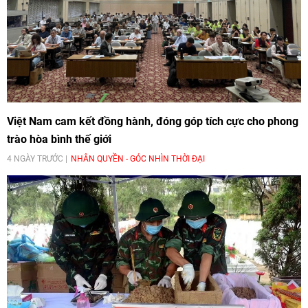
Việt Nam cam kết đồng hành, đóng góp tích cực cho phong
trào hòa bình thế giới
4 NGÀY TRƯỚC
NHÂN QUYỀN - GÓC NHÌN THỜI ĐẠI