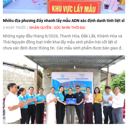
Nhiều địa phương đẩy nhanh lấy mẫu ADN xác định danh tính liệt sĩ
5 NGÀY TRƯỚC
NHÂN QUYỀN - GÓC NHÌN THỜI ĐẠI
Những ngày đầu tháng 8/2026, Thanh Hóa, Đắk Lắk, Khánh Hòa và
Thái Nguyên đồng loạt triển khai lấy mẫu sinh phẩm hài cốt liệt sĩ
chưa xác định được thông tin. Các mẫu sinh phẩm được bàn giao để
giám định ADN, bổ sung cơ sở dữ liệu, phục vụ việc xác định danh tính
liệt sĩ.