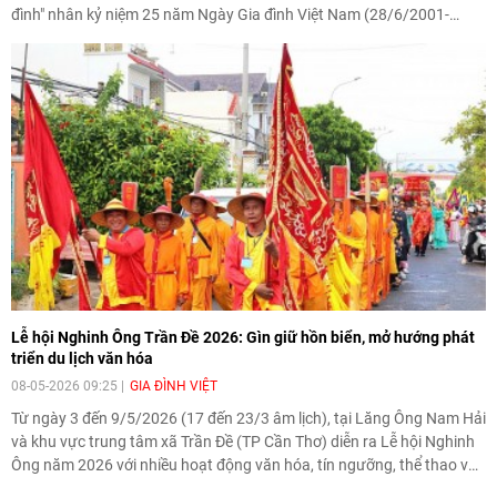
đình" nhân kỷ niệm 25 năm Ngày Gia đình Việt Nam (28/6/2001-
[Video] Plan International đồng hành
28/6/2026), góp phần tôn vinh các giá trị truyền thống của gia đình
cùng thanh thiếu nhi tiên phong ứng
Việt, đồng thời giới thiệu bản sắc văn hóa của cộng đồng 54 dân tộc
phó với biến đổi khí hậu
anh em.
17:07
|
09/06/2026
[Video] Lào dành ưu tiên hàng đầu cho
quan hệ với Việt Nam
11:01
|
09/06/2026
Lễ hội Nghinh Ông Trần Đề 2026: Gìn giữ hồn biển, mở hướng phát
[Video] Doanh nghiệp Hoa Kỳ hỗ trợ
triển du lịch văn hóa
Việt Nam xác định danh tính người mất
08-05-2026 09:25
GIA ĐÌNH VIỆT
tích trong chiến tranh
Từ ngày 3 đến 9/5/2026 (17 đến 23/3 âm lịch), tại Lăng Ông Nam Hải
20:38
|
02/06/2026
và khu vực trung tâm xã Trần Đề (TP Cần Thơ) diễn ra Lễ hội Nghinh
Ông năm 2026 với nhiều hoạt động văn hóa, tín ngưỡng, thể thao và
thương mại đặc sắc. Đây là lễ hội truyền thống tiêu biểu của ngư dân