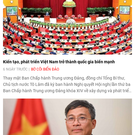
Kiến tạo, phát triển Việt Nam trở thành quốc gia biển mạnh
6 NGÀY TRƯỚC
BỜ CÕI BIỂN ĐẢO
Thay mặt Ban Chấp hành Trung ương Đảng, đồng chí Tổng Bí thư,
Chủ tịch nước Tô Lâm đã ký ban hành Nghị quyết Hội nghị lần thứ ba
Ban Chấp hành Trung ương Đảng khóa XIV về xây dựng và phát triển
Việt Nam trở thành quốc gia biển mạnh (Nghị quyết số 20-NQ/TW,
ngày 28/7/2026).