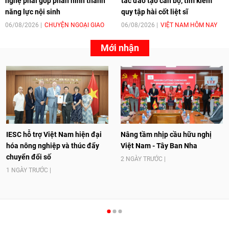
nghệ phải góp phần hình thành
tác đào tạo cán bộ, tìm kiếm
năng lực nội sinh
quy tập hài cốt liệt sĩ
06/08/2026
CHUYỆN NGOẠI GIAO
06/08/2026
VIỆT NAM HÔM NAY
Mới nhận
IESC hỗ trợ Việt Nam hiện đại
Nâng tầm nhịp cầu hữu nghị
hóa nông nghiệp và thúc đẩy
Việt Nam - Tây Ban Nha
chuyển đổi số
2 NGÀY TRƯỚC
1 NGÀY TRƯỚC