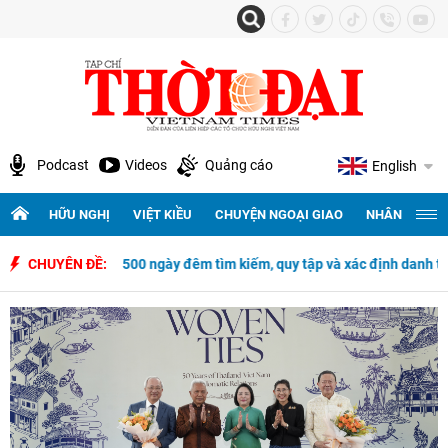
Podcast
Videos
Quảng cáo
English
HỮU NGHỊ
VIỆT KIỀU
CHUYỆN NGOẠI GIAO
NHÂN QUYỀN 
 đêm tìm kiếm, quy tập và xác định danh tính hài cốt liệt sĩ
CHUYÊN ĐỀ:
Đại hộ