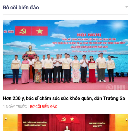
vùng biển, đã được Bộ Văn hóa, Thể thao và Du lịch công nhận là Di
Bờ cõi biển đảo
sản văn hóa phi vật thể quốc gia vào năm 2019.
Hơn 230 y, bác sĩ chăm sóc sức khỏe quân, dân Trường Sa
1 NGÀY TRƯỚC
BỜ CÕI BIỂN ĐẢO