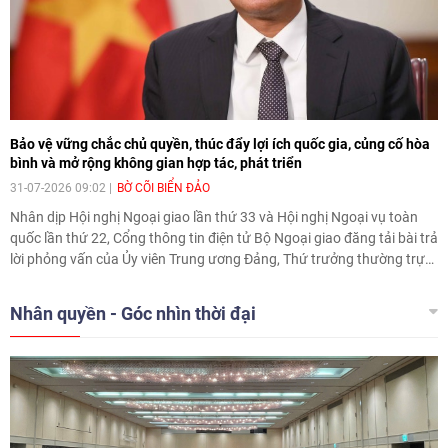
Bảo vệ vững chắc chủ quyền, thúc đẩy lợi ích quốc gia, củng cố hòa
bình và mở rộng không gian hợp tác, phát triển
31-07-2026 09:02
BỜ CÕI BIỂN ĐẢO
Nhân dịp Hội nghị Ngoại giao lần thứ 33 và Hội nghị Ngoại vụ toàn
quốc lần thứ 22, Cổng thông tin điện tử Bộ Ngoại giao đăng tải bài trả
lời phỏng vấn của Ủy viên Trung ương Đảng, Thứ trưởng thường trực
Bộ Ngoại giao Nguyễn Minh Vũ về kết quả công tác biên giới, lãnh thổ
và các ưu tiên nhằm bảo vệ vững chắc chủ quyền, thúc đẩy lợi ích
Nhân quyền - Góc nhìn thời đại
quốc gia, củng cố hòa bình, mở rộng không gian hợp tác, phát triển.