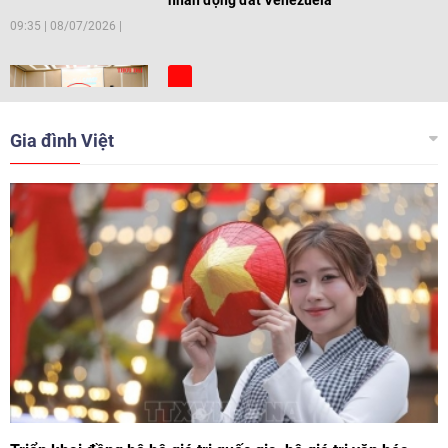
09:35
|
08/07/2026
[Video] Trẻ em Đông Á cùng kiến tạo
giải pháp cho những thách thức chung
Gia đình Việt
17:44
|
27/06/2026
[Video] Âm nhạc flamenco gắn kết văn
hoá Việt Nam - Tây Ban Nha
11:10
|
17/06/2026
[Video] Trao tặng Kỷ niệm chương "Vì
hòa bình, hữu nghị giữa các dân tộc"
cho Đại sứ Hungary tại Việt Nam
17:25
|
13/06/2026