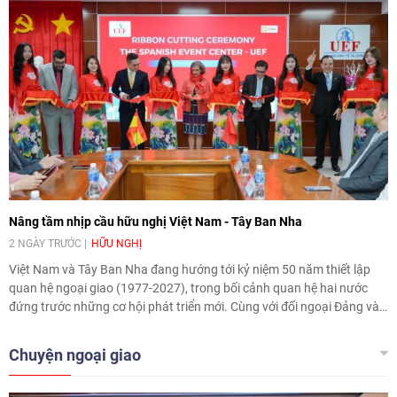
rộng hoạt động từ giao lưu truyền thống sang kết nối địa phương,
doanh nghiệp, giáo dục, văn hóa và thế hệ trẻ, góp phần tăng cường
sự hiểu biết và hợp tác giữa nhân dân hai nước.
Nâng tầm nhịp cầu hữu nghị Việt Nam - Tây Ban Nha
2 NGÀY TRƯỚC
HỮU NGHỊ
Việt Nam và Tây Ban Nha đang hướng tới kỷ niệm 50 năm thiết lập
quan hệ ngoại giao (1977-2027), trong bối cảnh quan hệ hai nước
đứng trước những cơ hội phát triển mới. Cùng với đối ngoại Đảng và
ngoại giao Nhà nước, đối ngoại nhân dân có vai trò quan trọng trong
việc củng cố nền tảng xã hội, tăng cường hiểu biết, tin cậy và gắn bó
Chuyện ngoại giao
giữa nhân dân hai nước.