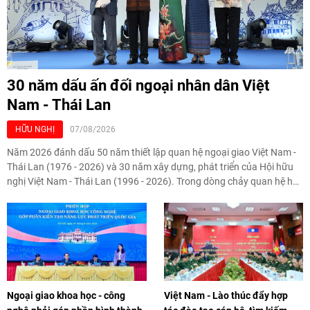
30 năm dấu ấn đối ngoại nhân dân Việt
Nam - Thái Lan
HỮU NGHỊ
07/08/2026
Năm 2026 đánh dấu 50 năm thiết lập quan hệ ngoại giao Việt Nam -
Thái Lan (1976 - 2026) và 30 năm xây dựng, phát triển của Hội hữu
nghị Việt Nam - Thái Lan (1996 - 2026). Trong dòng chảy quan hệ hai
nước, Hội đã kiên trì vun đắp tình hữu nghị, đồng thời từng bước mở
rộng hoạt động từ giao lưu truyền thống sang kết nối địa phương,
doanh nghiệp, giáo dục, văn hóa và thế hệ trẻ, góp phần tăng cường
sự hiểu biết và hợp tác giữa nhân dân hai nước.
Ngoại giao khoa học - công
Việt Nam - Lào thúc đẩy hợp