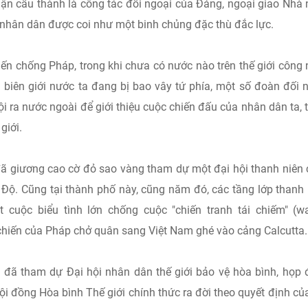
ận cấu thành là công tác đối ngoại của Đảng, ngoại giao Nhà
i nhân dân được coi như một binh chủng đặc thù đắc lực.
n chống Pháp, trong khi chưa có nước nào trên thế giới công
iên giới nước ta đang bị bao vây tứ phía, một số đoàn đối 
 lội ra nước ngoài để giới thiệu cuộc chiến đấu của nhân dân ta, 
giới.
đã giương cao cờ đỏ sao vàng tham dự một đại hội thanh niên
n Độ. Cũng tại thành phố này, cũng năm đó, các tầng lớp thanh 
 cuộc biểu tình lớn chống cuộc "chiến tranh tái chiếm" (w
 chiến của Pháp chở quân sang Việt Nam ghé vào cảng Calcutta.
 đã tham dự Đại hội nhân dân thế giới bảo vệ hòa bình, họp
Hội đồng Hòa bình Thế giới chính thức ra đời theo quyết định củ