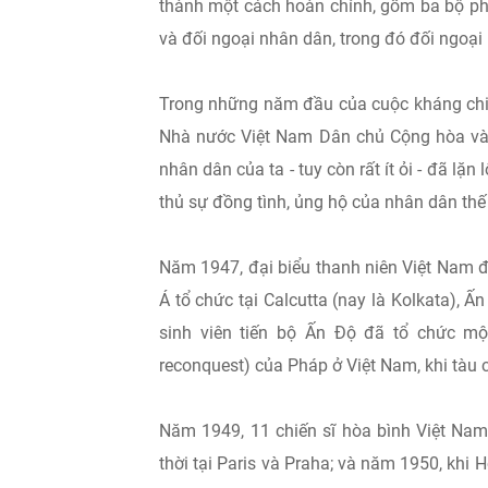
thành một cách hoàn chỉnh, gồm ba bộ ph
và đối ngoại nhân dân, trong đó đối ngoạ
Trong những năm đầu của cuộc kháng chiế
Nhà nước Việt Nam Dân chủ Cộng hòa và b
nhân dân của ta - tuy còn rất ít ỏi - đã lặn
thủ sự đồng tình, ủng hộ của nhân dân thế 
Năm 1947, đại biểu thanh niên Việt Nam 
Á tổ chức tại Calcutta (nay là Kolkata), Ấ
sinh viên tiến bộ Ấn Độ đã tổ chức một
reconquest) của Pháp ở Việt Nam, khi tàu
Năm 1949, 11 chiến sĩ hòa bình Việt Nam
thời tại Paris và Praha; và năm 1950, khi 