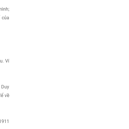
mình;
ể của
u. Ví
o Duy
để về
 1911