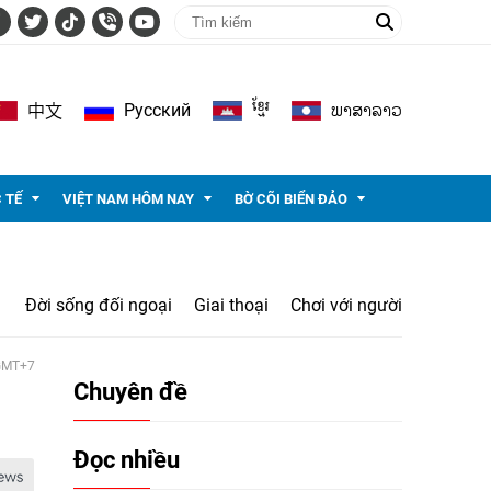
ខ្មែរ
ພາ​ສາ​ລາວ
Pусский
中文
 TẾ
VIỆT NAM HÔM NAY
BỜ CÕI BIỂN ĐẢO
Đời sống đối ngoại
Giai thoại
Chơi với người
 GMT+7
Chuyên đề
Đọc nhiều