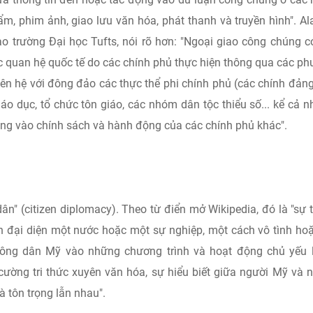
m, phim ảnh, giao lưu văn hóa, phát thanh và truyền hình". Al
o trường Đại học Tufts, nói rõ hơn: "Ngoại giao công chúng c
ác quan hệ quốc tế do các chính phủ thực hiện thông qua các p
iên hệ với đông đảo các thực thể phi chính phủ (các chính đảng
áo dục, tổ chức tôn giáo, các nhóm dân tộc thiểu số... kể cả 
ng vào chính sách và hành động của các chính phủ khác".
ân" (citizen diplomacy). Theo từ điển mở Wikipedia, đó là "sự
h đại diện một nước hoặc một sự nghiệp, một cách vô tình ho
công dân Mỹ vào những chương trình và hoạt động chủ yếu 
ường tri thức xuyên văn hóa, sự hiểu biết giữa người Mỹ và 
à tôn trọng lẫn nhau".