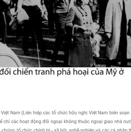
Việt Nam (Liên hiệp các tổ chức hữu nghị Việt Nam biên soạ
để chỉ các hoạt động đối ngoại không thuộc ngoại giao nhà nư
chúng, tổ chức chính trị - xã hội, nghề nghiệp và các cá nhân 