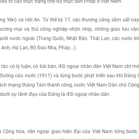
báo tố cáo thực trạng chế độ thực dân Pháp ở Việt Nam.
ng Yên) và Hội An. Từ thế kỷ 17, các thương cảng sầm uất nà
hương mại và thủ công nghiệp nhộn nhịp, những giao lưu vă
ời nước ngoài (Trung Quốc, Nhật Bản, Thái Lan, các nước k
Anh, Hà Lan, Bồ Đào Nha, Pháp...).
 tác có lý luận, có bài bản, đối ngoại nhân dân Việt Nam chỉ mớ
m đường cứu nước (1911) và từng bước phát triển sau khi Đảng
 Cách mạng tháng Tám thành công, nước Việt Nam Dân chủ Cộn
 dưới sự lãnh đạo của Đảng là đối ngoại nhân dân.
 Cộng hòa, nền ngoại giao hiện đại của Việt Nam từng bước