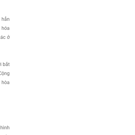
y hẳn
n hóa
hác ở
i bắt
 Cộng
g hòa
 hình