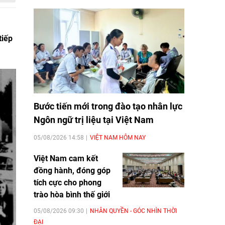
tiếp
Bước tiến mới trong đào tạo nhân lực
Ngôn ngữ trị liệu tại Việt Nam
05/08/2026 14:58
VIỆT NAM HÔM NAY
Việt Nam cam kết
đồng hành, đóng góp
tích cực cho phong
trào hòa bình thế giới
05/08/2026 09:30
NHÂN QUYỀN - GÓC NHÌN THỜI
ĐẠI