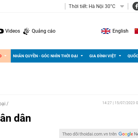
Thời tiết:
Hà Nội 30°C
Videos
Quảng cáo
English
O
NHÂN QUYỀN - GÓC NHÌN THỜI ĐẠI
GIA ĐÌNH VIỆT
QUỐC
oại
14:27 | 15/07/2023
hân dân
Theo dõi thoidai.com.vn trên