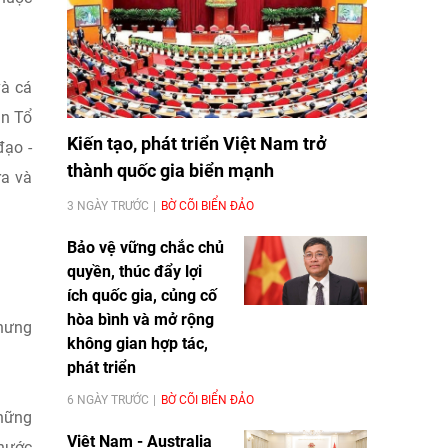
và cá
ận Tổ
Kiến tạo, phát triển Việt Nam trở
đạo -
thành quốc gia biển mạnh
ra và
3 NGÀY TRƯỚC
BỜ CÕI BIỂN ĐẢO
Bảo vệ vững chắc chủ
quyền, thúc đẩy lợi
ích quốc gia, củng cố
hòa bình và mở rộng
nhưng
không gian hợp tác,
phát triển
6 NGÀY TRƯỚC
BỜ CÕI BIỂN ĐẢO
những
Việt Nam - Australia
 nước