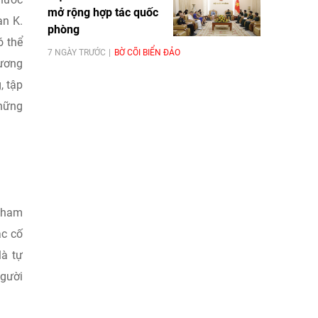
mở rộng hợp tác quốc
an K.
phòng
ó thể
7 NGÀY TRƯỚC
BỜ CÕI BIỂN ĐẢO
hương
, tập
những
 tham
ặc cố
là tự
người