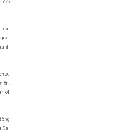
 nước
 nhận
ngoại
tranh
 châu
niên,
ar of
 đồng
a Đại