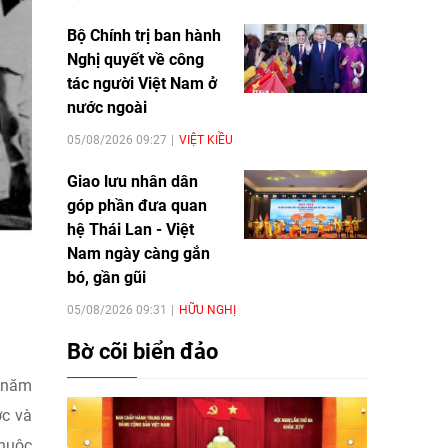
Bộ Chính trị ban hành
Nghị quyết về công
tác người Việt Nam ở
nước ngoài
05/08/2026 09:27
VIỆT KIỀU
Giao lưu nhân dân
góp phần đưa quan
hệ Thái Lan - Việt
Nam ngày càng gắn
bó, gần gũi
05/08/2026 09:31
HỮU NGHỊ
Bờ cõi biển đảo
n năm
ớc và
thuộc