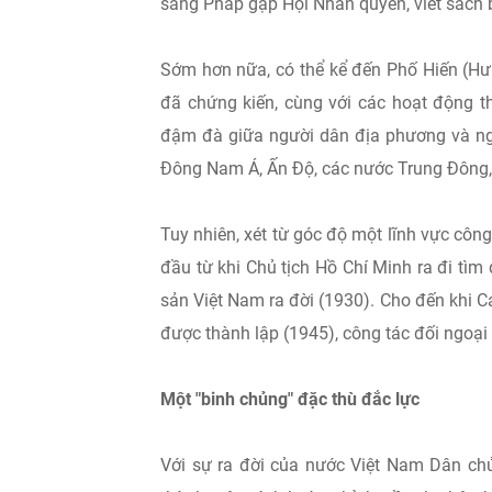
sang Pháp gặp Hội Nhân quyền, viết sách 
Sớm hơn nữa, có thể kể đến Phố Hiến (Hư
đã chứng kiến, cùng với các hoạt động t
đậm đà giữa người dân địa phương và ngư
Đông Nam Á, Ấn Độ, các nước Trung Đông, 
Tuy nhiên, xét từ góc độ một lĩnh vực công
đầu từ khi Chủ tịch Hồ Chí Minh ra đi tì
sản Việt Nam ra đời (1930). Cho đến khi
được thành lập (1945), công tác đối ngoại
Một "binh chủng" đặc thù đắc lực
Với sự ra đời của nước Việt Nam Dân chủ