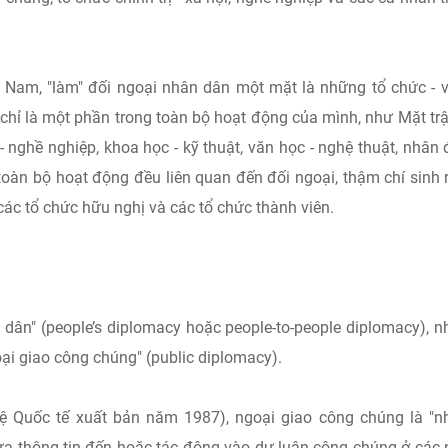
 Nam, "làm" đối ngoại nhân dân một mặt là những tổ chức - 
 chỉ là một phần trong toàn bộ hoạt động của mình, như Mặt tr
i - nghề nghiệp, khoa học - kỹ thuật, văn học - nghệ thuật, nhân 
toàn bộ hoạt động đều liên quan đến đối ngoại, thậm chí sinh 
 các tổ chức hữu nghị và các tổ chức thành viên.
 dân" (people’s diplomacy hoặc people-to-people diplomacy), 
ại giao công chúng" (public diplomacy).
ệ Quốc tế xuất bản năm 1987), ngoại giao công chúng là "
ưa thông tin đến hoặc tác động vào dư luận công chúng ở các