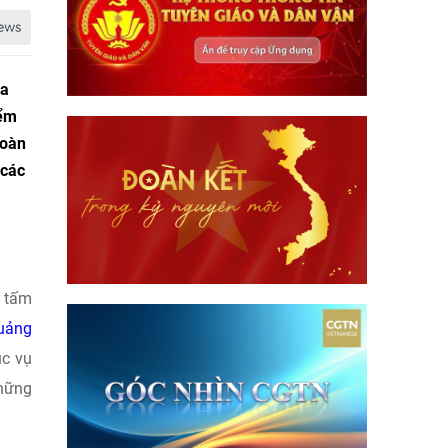
ủa
iểm
toàn
 các
g tấm
uảng
ục vụ
những