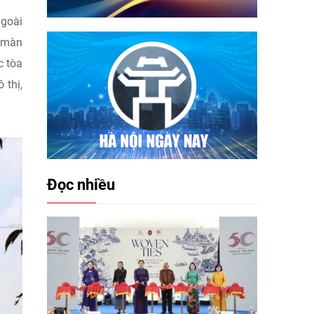
ngoài
, màn
c tòa
 thị,
Đọc nhiều