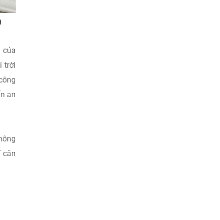
)
n của
 trời
 công
ẩn an
không
í căn