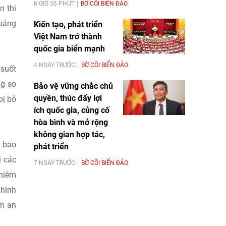
8 GIỜ 36 PHÚT
BỜ CÕI BIỂN ĐẢO
n thi
quảng
Kiến tạo, phát triển
Việt Nam trở thành
quốc gia biển mạnh
4 NGÀY TRƯỚC
BỜ CÕI BIỂN ĐẢO
 suốt
ng so
Bảo vệ vững chắc chủ
quyền, thúc đẩy lợi
bị bỏ
ích quốc gia, củng cố
hòa bình và mở rộng
không gian hợp tác,
h bao
phát triển
i các
7 NGÀY TRƯỚC
BỜ CÕI BIỂN ĐẢO
ghiêm
 hình
ảm an