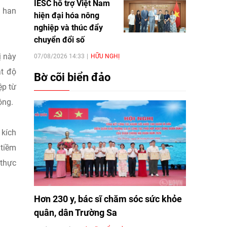
IESC hỗ trợ Việt Nam
ã han
hiện đại hóa nông
nghiệp và thúc đẩy
chuyển đổi số
ị này
07/08/2026 14:33
HỮU NGHỊ
ật độ
Bờ cõi biển đảo
ệp từ
ộng.
 kích
 tiềm
 thực
Hơn 230 y, bác sĩ chăm sóc sức khỏe
quân, dân Trường Sa