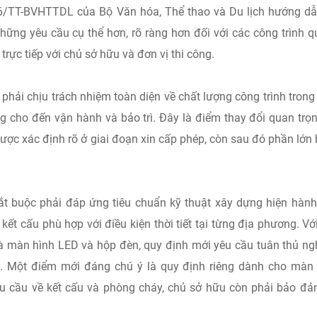
6/TT-BVHTTDL của Bộ Văn hóa, Thể thao và Du lịch hướng dẫ
ững yêu cầu cụ thể hơn, rõ ràng hơn đối với các công trình 
trực tiếp với chủ sở hữu và đơn vị thi công.
phải chịu trách nhiệm toàn diện về chất lượng công trình trong
ông cho đến vận hành và bảo trì. Đây là điểm thay đổi quan trọ
được xác định rõ ở giai đoạn xin cấp phép, còn sau đó phần lớn 
ắt buộc phải đáp ứng tiêu chuẩn kỹ thuật xây dựng hiện hàn
kết cấu phù hợp với điều kiện thời tiết tại từng địa phương. Vớ
t là màn hình LED và hộp đèn, quy định mới yêu cầu tuân thủ n
. Một điểm mới đáng chú ý là quy định riêng dành cho màn
u cầu về kết cấu và phòng cháy, chủ sở hữu còn phải bảo đ