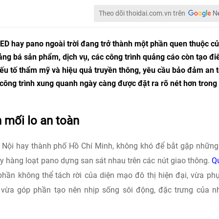
Theo dõi thoidai.com.vn trên
ED hay pano ngoài trời đang trở thành một phần quen thuộc c
ảng bá sản phẩm, dịch vụ, các công trình quảng cáo còn tạo đ
ếu tố thẩm mỹ và hiệu quả truyền thông, yêu cầu bảo đảm an 
 công trình xung quanh ngày càng được đặt ra rõ nét hơn trong
h mối lo an toàn
 Nội hay thành phố Hồ Chí Minh, không khó để bắt gặp nhữn
ay hàng loạt pano dựng san sát nhau trên các nút giao thông.
Q
phần không thể tách rời của diện mạo đô thị hiện đại, vừa ph
 vừa góp phần tạo nên nhịp sống sôi động, đặc trưng của 