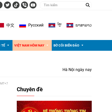
ខ្មែរ
ພາ​ສາ​ລາວ
Pусский
中文
 TẾ
VIỆT NAM HÔM NAY
BỜ CÕI BIỂN ĐẢO
Hà Nội ngày nay
 GMT+7
Chuyên đề