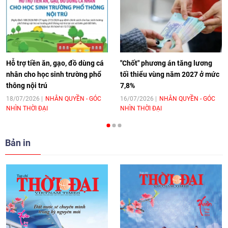
[Video] Âm nhạc flamenco gắn kết văn
hoá Việt Nam - Tây Ban Nha
11:10
|
17/06/2026
Hỗ trợ tiền ăn, gạo, đồ dùng cá
"Chốt" phương án tăng lương
nhân cho học sinh trường phổ
tối thiểu vùng năm 2027 ở mức
thông nội trú
7,8%
[Video] Trao tặng Kỷ niệm chương "Vì
hòa bình, hữu nghị giữa các dân tộc"
18/07/2026
NHÂN QUYỀN - GÓC
16/07/2026
NHÂN QUYỀN - GÓC
NHÌN THỜI ĐẠI
NHÌN THỜI ĐẠI
cho Đại sứ Hungary tại Việt Nam
17:25
|
13/06/2026
Bản in
[Video] Nhân dân Việt Nam luôn trân
trọng tình cảm của nước Nga
08:02
|
13/06/2026