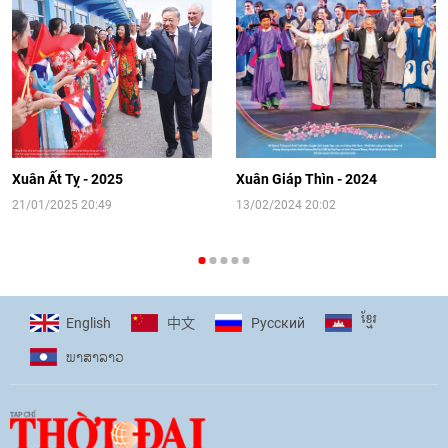
Video: Cơ hội giao lưu quốc tế cho học
sinh Việt Nam tại trại hè Artek
14:41
|
12/06/2026
[Video] Đối ngoại nhân dân Thủ đô
hướng tới kết nối hiệu quả nguồn lực
người Việt Nam ở nước ngoài
Xuân Ất Tỵ - 2025
Xuân Giáp Thìn - 2024
16:58
|
10/06/2026
21/01/2025 20:49
13/02/2024 20:02
[Video] Plan International đồng hành
cùng thanh thiếu nhi tiên phong ứng
ខ្មែរ
English
Pусский
中文
phó với biến đổi khí hậu
ພາ​ສາ​ລາວ
17:07
|
09/06/2026
[Video] Lào dành ưu tiên hàng đầu cho