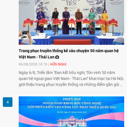
Trang phục truyền thống kể câu chuyện 50 năm quan hệ
Việt Nam - Thái Lan
06/08/2026 16:19
HỮU NGHỊ
Ngày 6/8, Triển lãm "Đan kết hữu nghị: Tôn vinh 50 năm
quan hệ ngoại giao Việt Nam - Thái Lan" khai mạc tại Hà Nội,
giới thiệu trang phục truyền thống và những điểm gần gũi về
văn hóa giữa hai nước. Sự kiện cũng nhấn mạnh vai trò của
giao lưu nhân dân trong chặng đường nửa thế kỷ quan hệ
song phương.