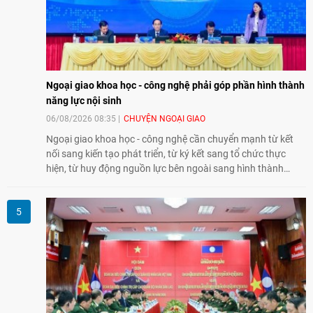
Ngoại giao khoa học - công nghệ phải góp phần hình thành
năng lực nội sinh
06/08/2026 08:35
CHUYỆN NGOẠI GIAO
Ngoại giao khoa học - công nghệ cần chuyển mạnh từ kết
nối sang kiến tạo phát triển, từ ký kết sang tổ chức thực
hiện, từ huy động nguồn lực bên ngoài sang hình thành
năng lực nội sinh, qua đó góp phần đưa khoa học, công
nghệ, đổi mới sáng tạo và chuyển đổi số trở thành động lực
phát triển đất nước.