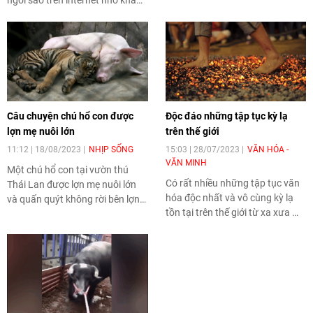
ngôi sao trên internet nhờ khả
lại để quay phim, chụp ảnh.
năng uốn dẻo đáng kinh ngạc.
Câu chuyện chú hổ con được
Độc đáo những tập tục kỳ lạ
lợn mẹ nuôi lớn
trên thế giới
11:12 | 18/08/2023
NHỊP SỐNG
15:03 | 28/07/2023
VĂN HÓA -
VĂN MINH
Một chú hổ con tại vườn thú
Có rất nhiều những tập tục văn
Thái Lan được lợn mẹ nuôi lớn
hóa độc nhất và vô cùng kỳ lạ
và quấn quýt không rời bên lợn
tồn tại trên thế giới từ xa xưa mà
mẹ ngay cả khi đã lớn lên.
rất ít người biết đến. Trải qua
nhiều thời gian, tới nay, một số
tập tục vẫn còn được giữ
nguyên vẹn nét độc đáo.