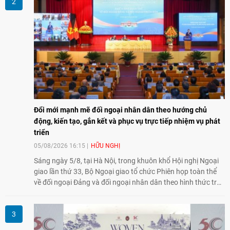
Đổi mới mạnh mẽ đối ngoại nhân dân theo hướng chủ
động, kiến tạo, gắn kết và phục vụ trực tiếp nhiệm vụ phát
triển
05/08/2026 16:15
HỮU NGHỊ
Sáng ngày 5/8, tại Hà Nội, trong khuôn khổ Hội nghị Ngoại
giao lần thứ 33, Bộ Ngoại giao tổ chức Phiên họp toàn thể
về đối ngoại Đảng và đối ngoại nhân dân theo hình thức trực
tiếp kết hợp trực tuyến với 34 tỉnh, thành phố trên cả nước
và các Cơ quan đại diện Việt Nam ở nước ngoài.