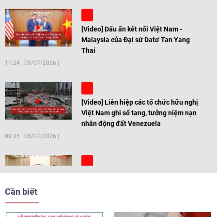
[Video] Dấu ấn kết nối Việt Nam -
Malaysia của Đại sứ Dato' Tan Yang
Thai
11:24
|
09/07/2026
[Video] Liên hiệp các tổ chức hữu nghị
Việt Nam ghi sổ tang, tưởng niệm nạn
nhân động đất Venezuela
09:35
|
08/07/2026
[Video] Trẻ em Đông Á cùng kiến tạo
giải pháp cho những thách thức chung
Cần biết
17:44
|
27/06/2026