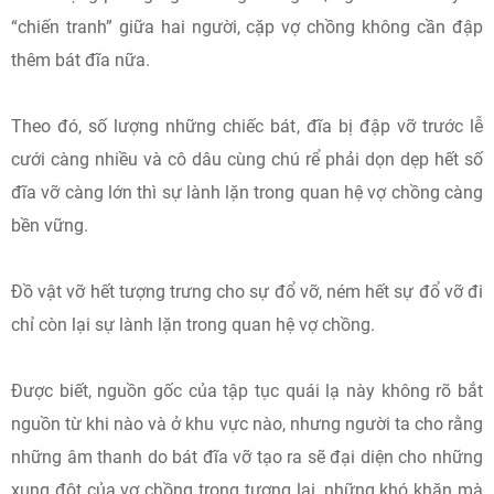
“chiến tranh” giữa hai người, cặp vợ chồng không cần đập
thêm bát đĩa nữa.
Theo đó, số lượng những chiếc bát, đĩa bị đập vỡ trước lễ
cưới càng nhiều và cô dâu cùng chú rể phải dọn dẹp hết số
đĩa vỡ càng lớn thì sự lành lặn trong quan hệ vợ chồng càng
bền vững.
Đồ vật vỡ hết tượng trưng cho sự đổ vỡ, ném hết sự đổ vỡ đi
chỉ còn lại sự lành lặn trong quan hệ vợ chồng.
Được biết, nguồn gốc của tập tục quái lạ này không rõ bắt
nguồn từ khi nào và ở khu vực nào, nhưng người ta cho rằng
những âm thanh do bát đĩa vỡ tạo ra sẽ đại diện cho những
xung đột của vợ chồng trong tương lai, những khó khăn mà