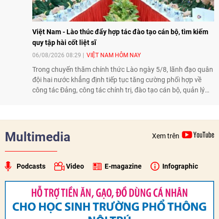
Việt Nam - Lào thúc đẩy hợp tác đào tạo cán bộ, tìm kiếm
quy tập hài cốt liệt sĩ
06/08/2026 08:29
VIỆT NAM HÔM NAY
Trong chuyến thăm chính thức Lào ngày 5/8, lãnh đạo quân
đội hai nước khẳng định tiếp tục tăng cường phối hợp về
công tác Đảng, công tác chính trị, đào tạo cán bộ, quản lý
biên giới và tìm kiếm, quy tập hài cốt liệt sĩ, góp phần làm
sâu sắc hơn quan hệ hữu nghị đặc biệt Việt Nam - Lào.
Multimedia
Xem trên
Podcasts
Video
E-magazine
Infographic