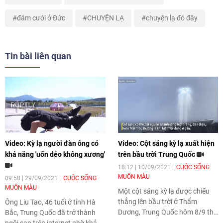
đám cưới ở Đức
CHUYỆN LẠ
chuyện lạ đó đây
Tin bài liên quan
Video: Kỳ lạ người đàn ông có
Video: Cột sáng kỳ lạ xuất hiện
khả năng 'uốn dẻo không xương'
trên bầu trời Trung Quốc
18:12 | 10/09/2021
CUỘC SỐNG
MUÔN MÀU
09:58 | 29/09/2021
CUỘC SỐNG
MUÔN MÀU
Một cột sáng kỳ lạ được chiếu
thẳng lên bầu trời ở Thẩm
Ông Liu Tao, 46 tuổi ở tỉnh Hà
Dương, Trung Quốc hôm 8/9 thu
Bắc, Trung Quốc đã trở thành
hút nhiều người đi đường dừng