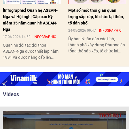
[Infographic] Quan hệ ASEAN-
Một số mốc thời gian quan
Nga và Hội nghị Cấp cao Kỷ
trọng sắp xếp, tổ chức lại thôn,
niệm 35 năm quan hệ ASEAN-
tổ dân phố
Nga
24-05-2026 09:47
INFOGRAPHIC
17-06-2026 14:52
INFOGRAPHIC
Ủy ban Nhân dân các tỉnh,
thành phố xây dựng Phương án
Quan hệ đối tác đối thoại
tổng thể sắp xếp, tổ chức lại
ASEAN-Nga được thiết lập năm
thôn, tổ dân phố hoàn thành
1991 và được nâng cấp lên
trước ngày 10/6/2026.
quan hệ Đối tác chiến lược năm
2018. Hai bên đã tổ chức 5 Hội
nghị Cấp cao vào các năm 2005,
2010, 2016, 2018, 2021.
Videos