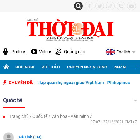
Podcast
Videos
Quảng cáo
English
HỮU NGHỊ
VIỆT KIỀU
CHUYỆN NGOẠI GIAO
NHÂN QUYỀN 
 thiết lập quan hệ ngoại giao Việt Nam - Philippines
CHUYÊN ĐỀ:
500 ngày đêm
Quốc tế
Trang chủ
Quốc tế
Văn hóa - Văn minh
07:07 | 22/12/2021 GMT+7
Hà Linh (TH)