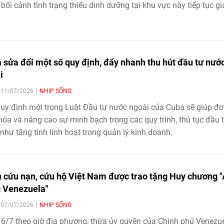
 bối cảnh tình trạng thiếu dinh dưỡng tại khu vực này tiếp tục gi
 sửa đổi một số quy định, đẩy nhanh thu hút đầu tư nướ
i
| 11/07/2026
NHỊP SỐNG
uy định mới trong Luật Đầu tư nước ngoài của Cuba sẽ giúp đ
hóa và nâng cao sự minh bạch trong các quy trình, thủ tục đầu 
như tăng tính linh hoạt trong quản lý kinh doanh.
 cứu nạn, cứu hộ Việt Nam được trao tặng Huy chương 
 Venezuela"
| 07/07/2026
NHỊP SỐNG
6/7 theo giờ địa phương, thừa ủy quyền của Chính phủ Venezue