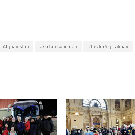
i Afghanistan
sơ tán công dân
lực lượng Taliban