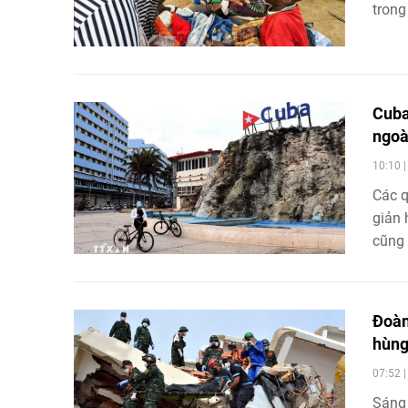
trong
tăng.
Cuba
ngoà
10:10 
Các q
giản 
cũng 
Đoàn
hùng
07:52 
Sáng 