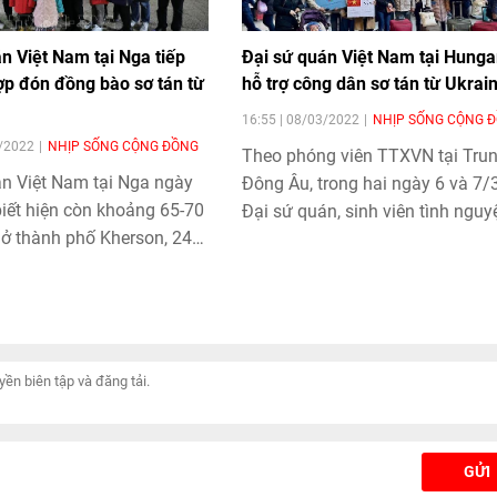
n Việt Nam tại Nga tiếp
Đại sứ quán Việt Nam tại Hunga
ợp đón đồng bào sơ tán từ
hỗ trợ công dân sơ tán từ Ukrai
16:55 | 08/03/2022
NHỊP SỐNG CỘNG 
3/2022
NHỊP SỐNG CỘNG ĐỒNG
Theo phóng viên TTXVN tại Trun
án Việt Nam tại Nga ngày
Đông Âu, trong hai ngày 6 và 7/3
iết hiện còn khoảng 65-70
Đại sứ quán, sinh viên tình nguy
 ở thành phố Kherson, 24
và cộng đồng Việt Nam tại Hung
h với khoảng 80 người Việt
đã đón, hỗ trợ khoảng 250 bà c
nh phố Mariupol, nơi giao
kiều bào sơ tán từ Ukraine, chủ 
 diễn ra.
đến ga Keleti, phía Đông thủ đô
Budapest.
GỬI