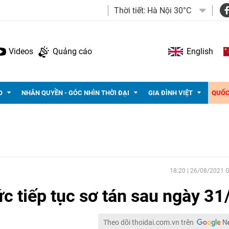
Thời tiết:
Hà Nội 30°C
Videos
Quảng cáo
English
O
NHÂN QUYỀN - GÓC NHÌN THỜI ĐẠI
GIA ĐÌNH VIỆT
QUỐC
18:20 | 26/08/2021
c tiếp tục sơ tán sau ngày 31
Theo dõi thoidai.com.vn trên