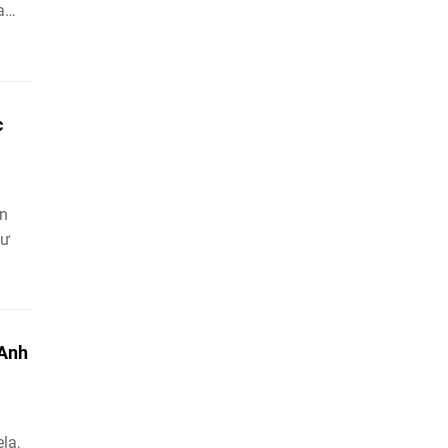
a
c
ơn
tư
"Anh
la,