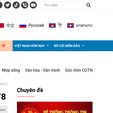
ខ្មែរ
ພາ​ສາ​ລາວ
Pусский
中文
 TẾ
VIỆT NAM HÔM NAY
BỜ CÕI BIỂN ĐẢO
Nhịp sống
Văn hóa - Văn minh
Góc nhìn CGTN
 GMT+7
Chuyên đề
/8