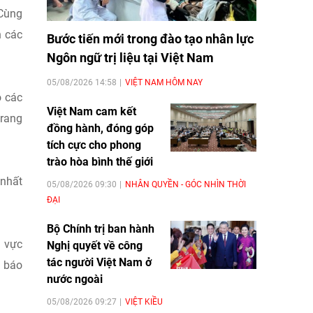
.Cùng
n các
Bước tiến mới trong đào tạo nhân lực
Ngôn ngữ trị liệu tại Việt Nam
05/08/2026 14:58
VIỆT NAM HÔM NAY
ộ các
Việt Nam cam kết
trang
đồng hành, đóng góp
tích cực cho phong
trào hòa bình thế giới
 nhất
05/08/2026 09:30
NHÂN QUYỀN - GÓC NHÌN THỜI
ĐẠI
Bộ Chính trị ban hành
u vực
Nghị quyết về công
tác người Việt Nam ở
h báo
nước ngoài
05/08/2026 09:27
VIỆT KIỀU