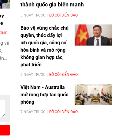
thành quốc gia biển mạnh
ry
3 NGÀY TRƯỚC
BỜ CÕI BIỂN ĐẢO
ne
Bảo vệ vững chắc chủ
ĐỒNG
quyền, thúc đẩy lợi
ích quốc gia, củng cố
g và
hòa bình và mở rộng
,
không gian hợp tác,
ện
phát triển
ary
on
6 NGÀY TRƯỚC
BỜ CÕI BIỂN ĐẢO
yếu
Việt Nam - Australia
mở rộng hợp tác quốc
phòng
7 NGÀY TRƯỚC
BỜ CÕI BIỂN ĐẢO