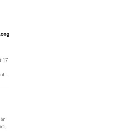
kong
ứ 17
ịnh
ến
iên
ới,