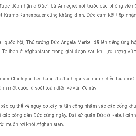
 được tiếp nhận ở Đức", bà Annegret nói trước các phóng viên
t Kramp-Karrenbauer cũng khẳng định, Đức cam kết tiếp nhậ
 tại quốc hội, Thủ tướng Đức Angela Merkel đã lên tiếng ủng h
 Taliban ở Afghanistan trong giai đoạn sau khi lực lượng vũ 
hận Chính phủ liên bang đã đánh giá sai những diễn biến mới
hành một cuộc rà soát toàn diện về vấn đề này.
báo cụ thể về nguy cơ xảy ra tấn công nhằm vào các cổng kh
i các công dân Đức cùng ngày, Đại sứ quán Đức ở Kabul cản
ời muốn rời khỏi Afghanistan.