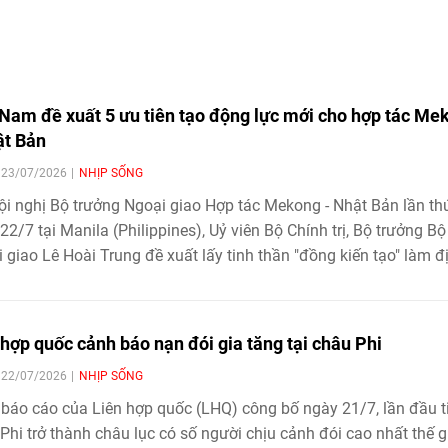
 Nam đề xuất 5 ưu tiên tạo động lực mới cho hợp tác Me
ật Bản
| 23/07/2026
NHỊP SỐNG
ội nghị Bộ trưởng Ngoại giao Hợp tác Mekong - Nhật Bản lần th
22/7 tại Manila (Philippines), Uỷ viên Bộ Chính trị, Bộ trưởng Bộ
 giao Lê Hoài Trung đề xuất lấy tinh thần "đồng kiến tạo" làm đ
, tập trung vào 5 lĩnh vực từ kết nối hạ tầng, chuỗi cung ứng đ
n đổi số, quản lý tài nguyên nước và an ninh mạng
 hợp quốc cảnh báo nạn đói gia tăng tại châu Phi
| 22/07/2026
NHỊP SỐNG
báo cáo của Liên hợp quốc (LHQ) công bố ngày 21/7, lần đầu t
Phi trở thành châu lục có số người chịu cảnh đói cao nhất thế gi