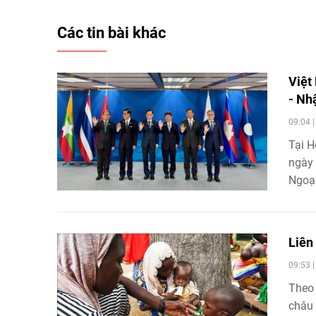
Các tin bài khác
Việt
- Nh
09:04 
Tại H
ngày 
Ngoại
hướng
chuyể
Liên
09:53 
Theo 
châu 