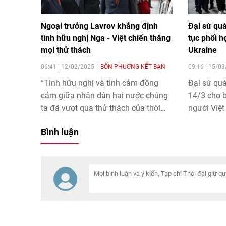
Ngoại trưởng Lavrov khẳng định
Đại sứ quá
tình hữu nghị Nga - Việt chiến thắng
tục phối h
mọi thử thách
Ukraine
06:41 | 12/02/2025
BỐN PHƯƠNG KẾT BẠN
09:16 | 15/0
“Tình hữu nghị và tình cảm đồng
Đại sứ qu
cảm giữa nhân dân hai nước chúng
14/3 cho b
ta đã vượt qua thử thách của thời
người Việt
gian và hoàn cảnh chính trị. Chúng
hộ gia đìn
Bình luận
tôi tự hào đã hỗ trợ đất nước Việt
Nam ở thà
Nam anh hùng trong những năm
tranh đang
đấu tranh giành tự do, độc lập cũng
như trong giai đoạn xây dựng hòa
bình”.