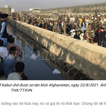
tế Kabul chờ được sơ tán khỏi Afghanistan, ngày 22/8/2021. Ảnh
THX/TTXVN
ưởng vào lời hứa này, nó có giá trị vô thời hạn. Chúng tôi sẽ h