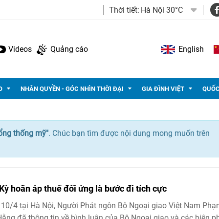
Thời tiết:
Hà Nội 30°C
Videos
Quảng cáo
English
O
NHÂN QUYỀN - GÓC NHÌN THỜI ĐẠI
GIA ĐÌNH VIỆT
QUỐC
ổng thống mỹ"
. Chúc bạn tìm được nội dung mong muốn trên
Kỳ hoãn áp thuế đối ứng là bước đi tích cực
10/4 tại Hà Nội, Người Phát ngôn Bộ Ngoại giao Việt Nam Ph
ằng đã thông tin về bình luận của Bộ Ngoại giao và các biện p