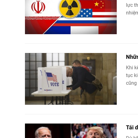
lực t
nhiệm
Nhữn
Khi k
tục k
cũng l
Tái 