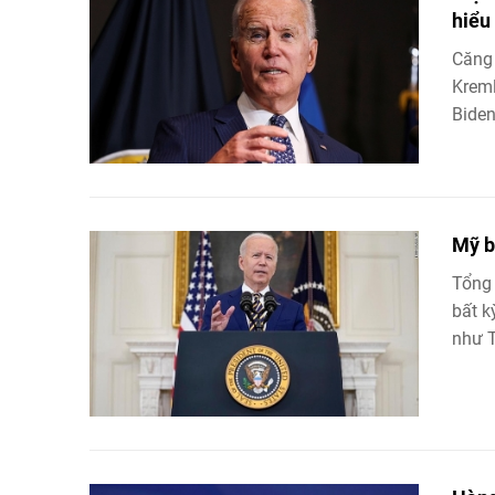
hiểu
Căng 
Kreml
Biden
Mỹ b
Tổng 
bất k
như T