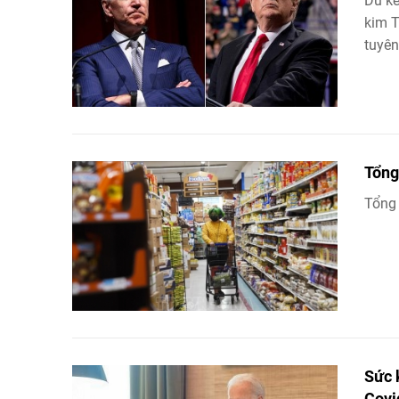
Dù kế
kim T
tuyên 
Tổng
Tổng 
Sức 
Covi