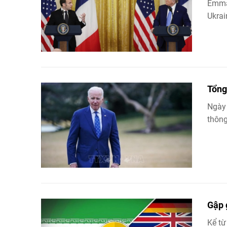
Emman
Ukrai
Tổng
Ngày
thông
Gập 
Kể từ