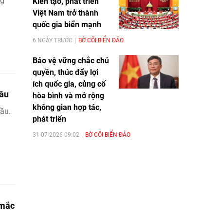
ng
Kiến tạo, phát triển
Việt Nam trở thành
quốc gia biển mạnh
6 NGÀY TRƯỚC
BỜ CÕI BIỂN ĐẢO
Bảo vệ vững chắc chủ
quyền, thúc đẩy lợi
ích quốc gia, củng cố
đầu
hòa bình và mở rộng
không gian hợp tác,
đầu.
phát triển
31-07-2026 09:02
BỜ CÕI BIỂN ĐẢO
 mắc