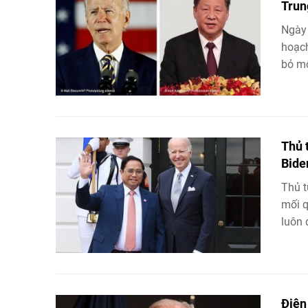
Trun
Ngày 
hoạch
bỏ mộ
Thủ 
Bide
Thủ t
mối q
luôn 
Điện