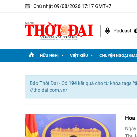
Chủ nhật 09/08/2026 17:17 GMT+7
Podcast
HỮU NGHỊ
VIỆT KIỀU
CHUYỆN NGOẠI GIA
Báo Thời Đại - Có
194
kết quả cho
từ khóa tags
"
t
//thoidai.com.vn/
Hoa 
Ngày 
Thu H