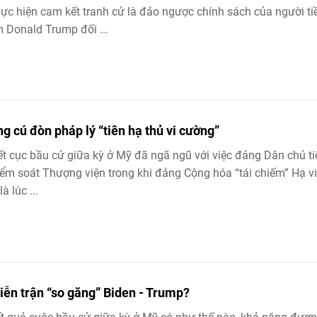
hực hiện cam kết tranh cử là đảo ngược chính sách của người ti
 Donald Trump đối ...
g cú đòn pháp lý “tiên hạ thủ vi cường”
ết cục bầu cử giữa kỳ ở Mỹ đã ngã ngũ với việc đảng Dân chủ ti
iểm soát Thượng viện trong khi đảng Cộng hóa “tái chiếm” Hạ v
à lúc ...
diễn trận “so găng” Biden - Trump?