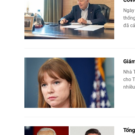
Ngày 
thống
đã cả
Giám
Nhà T
cho T
nhiều
Tổng