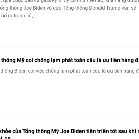
t quả cuộc bầu cử giữa kỳ ở Mỹ có như thế nào, khả năng đươ
ổng thống Joe Biden và cựu Tổng thống Donald Trump vẫn sẽ
bố ra tranh cử, ...
 thống Mỹ coi chống lạm phát toàn cầu là ưu tiên hàng 
thống Biden coi việc chống lạm phát toàn cầu là ưu tiên hàng 
khỏe của Tổng thống Mỹ Joe Biden tiến triển tốt sau khi
d-19