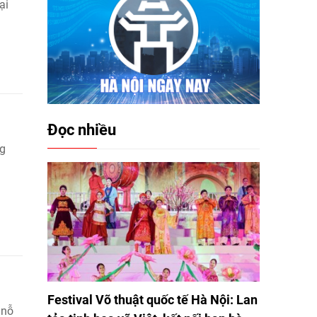
ại
Đọc nhiều
ng
Festival Võ thuật quốc tế Hà Nội: Lan
 nỗ