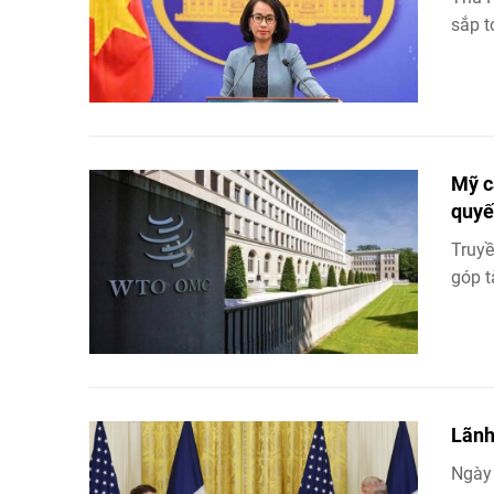
sắp t
Mỹ c
quyế
Truyề
góp t
Lãnh
Ngày