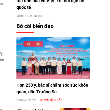
tỏa tinh hoa võ Việt, kết nối bạn bè
ền
quốc tế
08/08/2026 08:10
Bờ cõi biển đảo
ếp
iện
Hơn 230 y, bác sĩ chăm sóc sức khỏe
quân, dân Trường Sa
2 NGÀY TRƯỚC
BỜ CÕI BIỂN ĐẢO