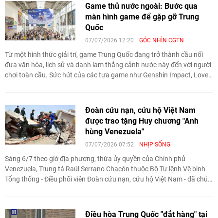
và “đưa” vào không gian du lịch thực tế,
Game thủ nước ngoài: Bước qua
trở thành những nhân vật chính tương tác
màn hình game để gặp gỡ Trung
trực tiếp với du khách và dẫn dắt câu
Quốc
chuyện trải nghiệm.
07/07/2026 12:20
GÓC NHÌN CGTN
Từ một hình thức giải trí, game Trung Quốc đang trở thành cầu nối
đưa văn hóa, lịch sử và danh lam thắng cảnh nước này đến với người
chơi toàn cầu. Sức hút của các tựa game như Genshin Impact, Love
and Deepspace hay Where Winds Meet không chỉ tạo nên thành công
thương mại mà còn khơi dậy làn sóng tìm hiểu tiếng Trung, văn hóa
và du lịch Trung Quốc.
Đoàn cứu nạn, cứu hộ Việt Nam
được trao tặng Huy chương "Anh
hùng Venezuela"
07/07/2026 07:52
NHỊP SỐNG
Sáng 6/7 theo giờ địa phương, thừa ủy quyền của Chính phủ
Venezuela, Trung tá Raúl Serrano Chacón thuộc Bộ Tư lệnh Vệ binh
Tổng thống - Điều phối viên Đoàn cứu nạn, cứu hộ Việt Nam - đã chủ
trì Lễ trao Huy chương “Anh hùng Venezuela” hạng Nhất tặng Đoàn
cứu nạn, cứu hộ Việt Nam và hạng Nhì tặng các thành viên trong
đoàn.
Điều hòa Trung Quốc "đắt hàng" tại