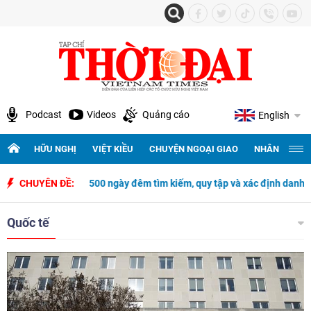
Podcast
Videos
Quảng cáo
English
HỮU NGHỊ
VIỆT KIỀU
CHUYỆN NGOẠI GIAO
NHÂN QUYỀN 
500 ngày đêm tìm kiếm, quy tập và xác định danh tính hài cốt liệt sĩ
CHUYÊN ĐỀ:
Quốc tế