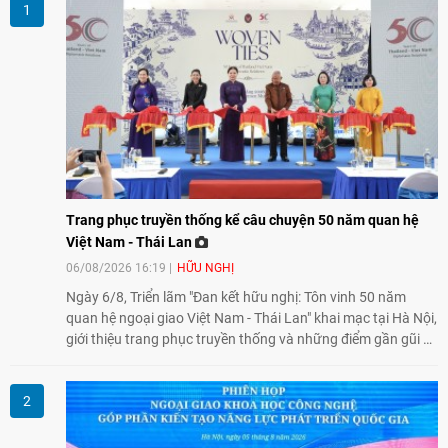
Trang phục truyền thống kể câu chuyện 50 năm quan hệ
Việt Nam - Thái Lan
06/08/2026 16:19
HỮU NGHỊ
Ngày 6/8, Triển lãm "Đan kết hữu nghị: Tôn vinh 50 năm
quan hệ ngoại giao Việt Nam - Thái Lan" khai mạc tại Hà Nội,
giới thiệu trang phục truyền thống và những điểm gần gũi về
văn hóa giữa hai nước. Sự kiện cũng nhấn mạnh vai trò của
giao lưu nhân dân trong chặng đường nửa thế kỷ quan hệ
song phương.