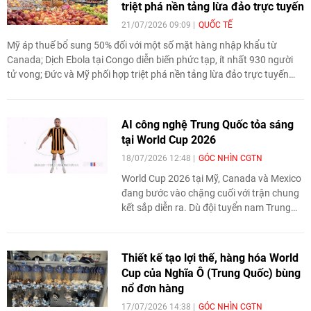
triệt phá nền tảng lừa đảo trực tuyến
21/07/2026 09:09
QUỐC TẾ
Mỹ áp thuế bổ sung 50% đối với một số mặt hàng nhập khẩu từ
Canada; Dịch Ebola tại Congo diễn biến phức tạp, ít nhất 930 người
tử vong; Đức và Mỹ phối hợp triệt phá nền tảng lừa đảo trực tuyến
quy mô toàn cầu... là tin tức quốc tế đáng chú ý ngày 21/7.
AI công nghệ Trung Quốc tỏa sáng
tại World Cup 2026
18/07/2026 12:48
GÓC NHÌN CGTN
World Cup 2026 tại Mỹ, Canada và Mexico
đang bước vào chặng cuối với trận chung
kết sắp diễn ra. Dù đội tuyển nam Trung
Quốc không thể góp mặt ở ngày hội bóng
đá lớn nhất hành tinh, nhưng công nghệ trí
tuệ nhân tạo (AI) của Trung Quốc lại trở
Thiết kế tạo lợi thế, hàng hóa World
thành một trong những điểm nhấn nổi bật
Cup của Nghĩa Ô (Trung Quốc) bùng
của giải đấu.
nổ đơn hàng
17/07/2026 14:38
GÓC NHÌN CGTN