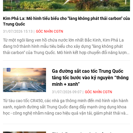
Kim Phả La: Mô hình tiểu biểu cho "làng không phát thải carbon" của
Trung Quốc
31/07/2026 15:13
GÓC NHÌN CGTN
Từ một ngôi làng ven hồ chứa nước lớn nhất Bắc Kinh, Kim Phả La
đang trở thành hình mẫu tiêu biểu cho xây dựng "làng không phát
thải carbon" của Trung Quốc. Mô hình kết hợp chuyển đổi năng lượng,
nông nghiệp sinh thái, kinh tế tuần hoàn và du lịch trải nghiệm đã tạo
động lực mới cho phát triển nông thôn bền vững.
Ga đường sắt cao tốc Trung Quốc
tăng tốc bước vào kỷ nguyên “thông
minh + xanh”
31/07/2026 09:07
GÓC NHÌN CGTN
Từ tàu cao tốc CR450, các nhà ga thông minh đến mô hình vận hành
xanh, ngành đường sắt Trung Quốc đang đẩy mạnh ứng dụng khoa
học - công nghệ nhằm nâng cao hiệu quả vận tải, giảm phát thải và
hướng tới phát triển bền vững.