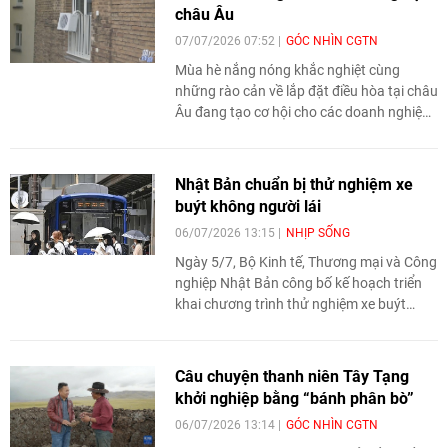
châu Âu
07/07/2026 07:52
GÓC NHÌN CGTN
Mùa hè nắng nóng khắc nghiệt cùng
những rào cản về lắp đặt điều hòa tại châu
Âu đang tạo cơ hội cho các doanh nghiệp
Trung Quốc mở rộng thị phần. Với các
dòng điều hòa không cần lắp đặt, tiết kiệm
điện và được thiết kế phù hợp nhu cầu địa
Nhật Bản chuẩn bị thử nghiệm xe
phương, doanh số của nhiều thương hiệu
buýt không người lái
Trung Quốc tại thị trường này tăng mạnh.
06/07/2026 13:15
NHỊP SỐNG
Ngày 5/7, Bộ Kinh tế, Thương mại và Công
nghiệp Nhật Bản công bố kế hoạch triển
khai chương trình thử nghiệm xe buýt
công cộng không người lái từ năm tài
khóa 2027 nhằm thúc đẩy ứng dụng công
nghệ tự động hóa trong lĩnh vực giao
Câu chuyện thanh niên Tây Tạng
thông vận tải.
khởi nghiệp bằng “bánh phân bò”
06/07/2026 13:14
GÓC NHÌN CGTN