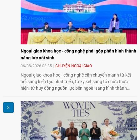
Ngoại giao khoa học - công nghệ phải góp phần hình thành
năng lực nội sinh
06/08/2026 08:35
CHUYỆN NGOẠI GIAO
Ngoại giao khoa học - công nghệ cần chuyển mạnh từ kết
nối sang kiến tạo phát triển, từ ký kết sang tổ chức thực
hiện, từ huy động nguồn lực bên ngoài sang hình thành
năng lực nội sinh, qua đó góp phần đưa khoa học, công
nghệ, đổi mới sáng tạo và chuyển đổi số trở thành động lực
phát triển đất nước.