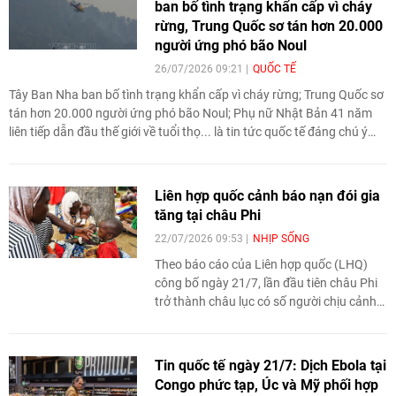
ban bố tình trạng khẩn cấp vì cháy
rừng, Trung Quốc sơ tán hơn 20.000
người ứng phó bão Noul
26/07/2026 09:21
QUỐC TẾ
Tây Ban Nha ban bố tình trạng khẩn cấp vì cháy rừng; Trung Quốc sơ
tán hơn 20.000 người ứng phó bão Noul; Phụ nữ Nhật Bản 41 năm
liên tiếp dẫn đầu thế giới về tuổi thọ... là tin tức quốc tế đáng chú ý
ngày 27/7.
Liên hợp quốc cảnh báo nạn đói gia
tăng tại châu Phi
22/07/2026 09:53
NHỊP SỐNG
Theo báo cáo của Liên hợp quốc (LHQ)
công bố ngày 21/7, lần đầu tiên châu Phi
trở thành châu lục có số người chịu cảnh
đói cao nhất thế giới, trong bối cảnh tình
trạng thiếu dinh dưỡng tại khu vực này
tiếp tục gia tăng.
Tin quốc tế ngày 21/7: Dịch Ebola tại
Congo phức tạp, Úc và Mỹ phối hợp