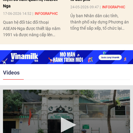
Nga
24-05-2026 09:47
INFOGRAPHIC
17-06-2026 14:52
INFOGRAPHIC
Ủy ban Nhân dân các tỉnh,
thành phố xây dựng Phương án
Quan hệ đối tác đối thoại
tổng thể sắp xếp, tổ chức lại
ASEAN-Nga được thiết lập năm
thôn, tổ dân phố hoàn thành
1991 và được nâng cấp lên
trước ngày 10/6/2026.
quan hệ Đối tác chiến lược năm
2018. Hai bên đã tổ chức 5 Hội
nghị Cấp cao vào các năm 2005,
2010, 2016, 2018, 2021.
Videos