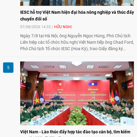
IESC hỗ trợ Việt Nam hiện đại hóa nông nghiệp và thúc đẩy
chuyển đổi số
07/08/2026 14:33
HỮU NGHỊ
Ngày 7/8 tại Hà Nội, ông Nguyễn Ngọc Hùng, Phó Chủ tịch
Liên hiệp các tổ chức hữu nghị Việt Nam tiếp ông Chad Ford,
Phó Chủ tịch Tổ chức IESC (Hoa Kỳ), trao Giấy đăng ký
thành lập Văn phòng Đại diện của IESC tại Việt Nam và trao
đổi về định hướng triển khai Dự án "Mở rộng Thương mại
Nông nghiệp và An toàn thực phẩm Hoa Kỳ - Việt Nam",
hướng tới thúc đẩy chuyển đổi số, hiện đại hóa nông nghiệp
và mở rộng hợp tác phát triển giữa hai nước.
Việt Nam - Lào thúc đẩy hợp tác đào tạo cán bộ, tìm kiếm