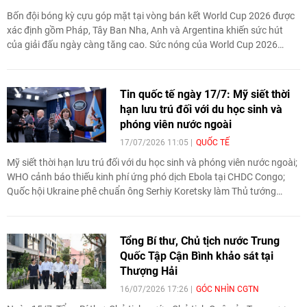
Bốn đội bóng kỳ cựu góp mặt tại vòng bán kết World Cup 2026 được
xác định gồm Pháp, Tây Ban Nha, Anh và Argentina khiến sức hút
của giải đấu ngày càng tăng cao. Sức nóng của World Cup 2026
cũng gián tiếp tạo động lực tăng trưởng kinh tế cho thành phố nhỏ
Nghĩa Ô của Trung Quốc.
Tin quốc tế ngày 17/7: Mỹ siết thời
hạn lưu trú đối với du học sinh và
phóng viên nước ngoài
17/07/2026 11:05
QUỐC TẾ
Mỹ siết thời hạn lưu trú đối với du học sinh và phóng viên nước ngoài;
WHO cảnh báo thiếu kinh phí ứng phó dịch Ebola tại CHDC Congo;
Quốc hội Ukraine phê chuẩn ông Serhiy Koretsky làm Thủ tướng
mới... là tin tức quốc tế đáng chú ý ngày 17/7.
Tổng Bí thư, Chủ tịch nước Trung
Quốc Tập Cận Bình khảo sát tại
Thượng Hải
16/07/2026 17:26
GÓC NHÌN CGTN