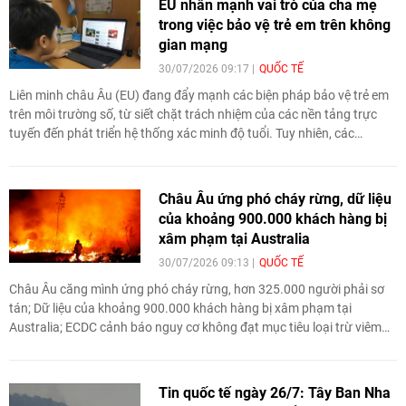
EU nhấn mạnh vai trò của cha mẹ
trong việc bảo vệ trẻ em trên không
gian mạng
30/07/2026 09:17
QUỐC TẾ
Liên minh châu Âu (EU) đang đẩy mạnh các biện pháp bảo vệ trẻ em
trên môi trường số, từ siết chặt trách nhiệm của các nền tảng trực
tuyến đến phát triển hệ thống xác minh độ tuổi. Tuy nhiên, các
chuyên gia cho rằng những giải pháp công nghệ và pháp lý sẽ khó
phát huy hiệu quả nếu thiếu sự đồng hành của gia đình, đặc biệt là
cha mẹ và người giám hộ.
Châu Âu ứng phó cháy rừng, dữ liệu
của khoảng 900.000 khách hàng bị
xâm phạm tại Australia
30/07/2026 09:13
QUỐC TẾ
Châu Âu căng mình ứng phó cháy rừng, hơn 325.000 người phải sơ
tán; Dữ liệu của khoảng 900.000 khách hàng bị xâm phạm tại
Australia; ECDC cảnh báo nguy cơ không đạt mục tiêu loại trừ viêm
gan B và C vào năm 2030...
Tin quốc tế ngày 26/7: Tây Ban Nha