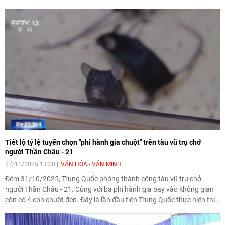
Tiết lộ tỷ lệ tuyển chọn "phi hành gia chuột" trên tàu vũ trụ chở
người Thần Châu - 21
27/11/2025 13:00
VĂN HÓA - VĂN MINH
Đêm 31/10/2025, Trung Quốc phóng thành công tàu vũ trụ chở
người Thần Châu - 21. Cùng với ba phi hành gia bay vào không gian
còn có 4 con chuột đen. Đây là lần đầu tiên Trung Quốc thực hiện thí
nghiệm khoa học trên không gian đối với động vật gặm nhấm có vú,
thí nghiệm nhằm nghiên cứu sự thay đổi sinh lý của sinh vật trong