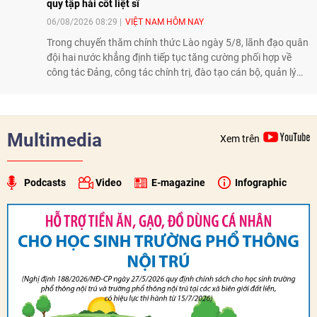
quy tập hài cốt liệt sĩ
06/08/2026 08:29
VIỆT NAM HÔM NAY
Trong chuyến thăm chính thức Lào ngày 5/8, lãnh đạo quân
đội hai nước khẳng định tiếp tục tăng cường phối hợp về
công tác Đảng, công tác chính trị, đào tạo cán bộ, quản lý
biên giới và tìm kiếm, quy tập hài cốt liệt sĩ, góp phần làm
sâu sắc hơn quan hệ hữu nghị đặc biệt Việt Nam - Lào.
Multimedia
Xem trên
Podcasts
Video
E-magazine
Infographic