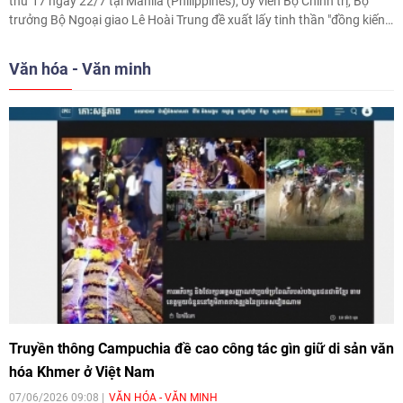
thứ 17 ngày 22/7 tại Manila (Philippines), Uỷ viên Bộ Chính trị, Bộ
trưởng Bộ Ngoại giao Lê Hoài Trung đề xuất lấy tinh thần "đồng kiến
tạo" làm định hướng, tập trung vào 5 lĩnh vực từ kết nối hạ tầng, chuỗi
cung ứng đến chuyển đổi số, quản lý tài nguyên nước và an ninh
Văn hóa - Văn minh
mạng
Truyền thông Campuchia đề cao công tác gìn giữ di sản văn
hóa Khmer ở Việt Nam
07/06/2026 09:08
VĂN HÓA - VĂN MINH