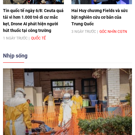
Tin quốc tế ngày 6/8: Ceuta quá
Hai Huy chương Fields và sức
tải vì hơn 1.000 trẻ di cư mắc
bật nghiên cứu cơ bản của
kẹt, Drone AI phát hiện người
Trung Quốc
hút thuốc tại công trường
3 NGÀY TRƯỚC
GÓC NHÌN CGTN
1 NGÀY TRƯỚC
QUỐC TẾ
Nhịp sống