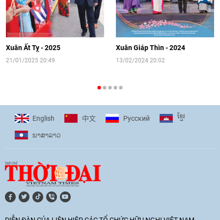
[Video] Đối ngoại nhân dân Thủ đô
hướng tới kết nối hiệu quả nguồn lực
người Việt Nam ở nước ngoài
Xuân Ất Tỵ - 2025
Xuân Giáp Thìn - 2024
16:58
|
10/06/2026
21/01/2025 20:49
13/02/2024 20:02
[Video] Plan International đồng hành
cùng thanh thiếu nhi tiên phong ứng
ខ្មែរ
English
Pусский
中文
phó với biến đổi khí hậu
ພາ​ສາ​ລາວ
17:07
|
09/06/2026
[Video] Lào dành ưu tiên hàng đầu cho
quan hệ với Việt Nam
11:01
|
09/06/2026
DIỄN ĐÀN CỦA LIÊN HIỆP CÁC TỔ CHỨC HỮU NGHỊ VIỆT NAM