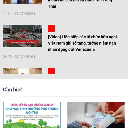
Malaysia của Đại sứ Dato' Tan Yang
Thai
11:24
|
09/07/2026
[Video] Liên hiệp các tổ chức hữu nghị
Việt Nam ghi sổ tang, tưởng niệm nạn
nhân động đất Venezuela
09:35
|
08/07/2026
[Video] Trẻ em Đông Á cùng kiến tạo
giải pháp cho những thách thức chung
Cần biết
17:44
|
27/06/2026
[Video] Âm nhạc flamenco gắn kết văn
hoá Việt Nam - Tây Ban Nha