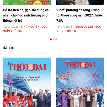
11:10
|
17/06/2026
Hỗ trợ tiền ăn, gạo, đồ dùng cá
"Chốt" phương án tăng lương
nhân cho học sinh trường phổ
tối thiểu vùng năm 2027 ở mức
thông nội trú
7,8%
[Video] Trao tặng Kỷ niệm chương "Vì
hòa bình, hữu nghị giữa các dân tộc"
18/07/2026
NHÂN QUYỀN - GÓC
16/07/2026
NHÂN QUYỀN - GÓC
NHÌN THỜI ĐẠI
NHÌN THỜI ĐẠI
cho Đại sứ Hungary tại Việt Nam
17:25
|
13/06/2026
Bản in
[Video] Nhân dân Việt Nam luôn trân
trọng tình cảm của nước Nga
08:02
|
13/06/2026
Video: Cơ hội giao lưu quốc tế cho học
sinh Việt Nam tại trại hè Artek
14:41
|
12/06/2026