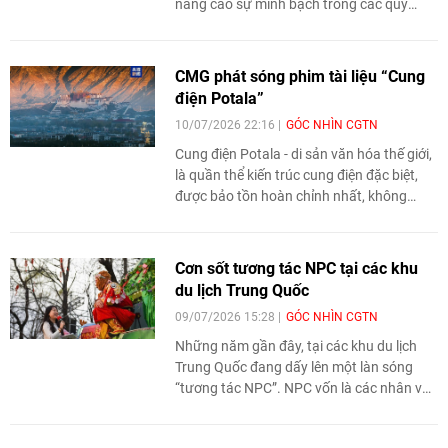
nâng cao sự minh bạch trong các quy
trình, thủ tục đầu tư cũng như tăng tính
linh hoạt trong quản lý kinh doanh.
CMG phát sóng phim tài liệu “Cung
điện Potala”
10/07/2026 22:16
GÓC NHÌN CGTN
Cung điện Potala - di sản văn hóa thế giới,
là quần thể kiến trúc cung điện đặc biệt,
được bảo tồn hoàn chỉnh nhất, không
những là tiêu bản lịch sử về quản lý vùng
biên giới của các triều đại Trung Nguyên
trong lịch sử Trung Quốc, mà còn là nhân
Cơn sốt tương tác NPC tại các khu
chứng lịch sử cho sự giao lưu, hòa hợp
du lịch Trung Quốc
giữa các dân tộc Trung Hoa. Tại cung điện
09/07/2026 15:28
GÓC NHÌN CGTN
Potala có lịch sử lâu dài, các yếu tố chính
trị, tôn giáo, văn hóa, nghệ thuật đan xen
Những năm gần đây, tại các khu du lịch
nhau, để lại nhiều câu chuyện đầy kịch
Trung Quốc đang dấy lên một làn sóng
tính.
“tương tác NPC”. NPC vốn là các nhân vật
không do người chơi điều khiển trong trò
chơi điện tử, nay được người thật hóa thân