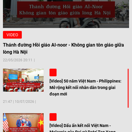
VIDEO
Thánh đường Hồi giáo Al-noor - Không gian tôn giáo giữa
lòng Hà Nội
22/05/2026 20:11
[Video] 50 năm Việt Nam - Philippines:
Mở rộng kết nối nhân dân trong giai
đoạn mới
21:47
|
10/07/2026
[Video] Dấu ấn kết nối Việt Nam -