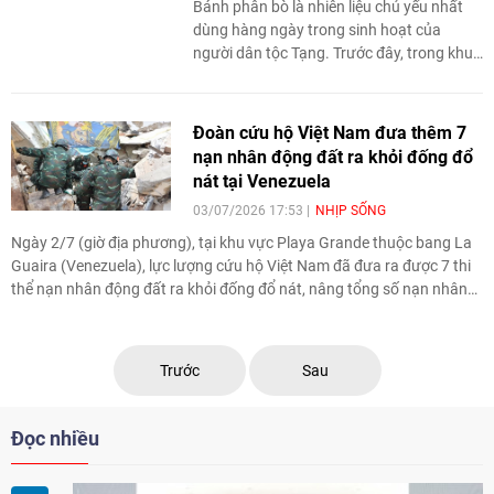
Bánh phân bò là nhiên liệu chủ yếu nhất
dùng hàng ngày trong sinh hoạt của
người dân tộc Tạng. Trước đây, trong khu
vực nông nghiệp và chăn nuôi ở Tây Tạng,
trên bức tường bên ngoài mỗi hộ gia đình
đều có “chiếc bánh” đặc và đen tròn, đây là
Đoàn cứu hộ Việt Nam đưa thêm 7
phân bò mà nông dân chăn nuôi thu thập,
nạn nhân động đất ra khỏi đống đổ
sau khi hong khô trong gió làm chất đốt.
nát tại Venezuela
Chiếc bánh phân bò này trộn tạp với cỏ
03/07/2026 17:53
NHỊP SỐNG
cây, sau khi đốt sẽ tỏa ra mùi hương độc
đáo. Những năm gần đây, cùng với việc
Ngày 2/7 (giờ địa phương), tại khu vực Playa Grande thuộc bang La
thế hệ mới thanh niên Tây Tạng được tiếp
Guaira (Venezuela), lực lượng cứu hộ Việt Nam đã đưa ra được 7 thi
nhận giáo dục đại học, phương thức sinh
thể nạn nhân động đất ra khỏi đống đổ nát, nâng tổng số nạn nhân
hoạt “đốt phân bò” được kế thừa qua các
được tìm thấy lên 30.
thế hệ nông dân chăn nuôi trên thảo
nguyên cũng âm thầm diễn ra sự đổi thay.
Trước
Sau
Đọc nhiều