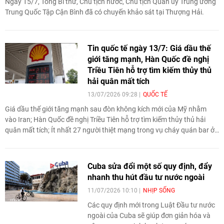
Ngày 15/7, Tổng Bí thư, Chủ tịch nước, Chủ tịch Quân ủy Trung ương
Trung Quốc Tập Cận Bình đã có chuyến khảo sát tại Thượng Hải.
Tin quốc tế ngày 13/7: Giá dầu thế
giới tăng mạnh, Hàn Quốc đề nghị
Triều Tiên hỗ trợ tìm kiếm thủy thủ
hải quân mất tích
13/07/2026 09:28
QUỐC TẾ
Giá dầu thế giới tăng mạnh sau đòn không kích mới của Mỹ nhằm
vào Iran; Hàn Quốc đề nghị Triều Tiên hỗ trợ tìm kiếm thủy thủ hải
quân mất tích; Ít nhất 27 người thiệt mạng trong vụ cháy quán bar ở
Bangkok... là tin tức quốc tế đáng chú ý ngày 13/7.
Cuba sửa đổi một số quy định, đẩy
nhanh thu hút đầu tư nước ngoài
11/07/2026 10:10
NHỊP SỐNG
Các quy định mới trong Luật Đầu tư nước
ngoài của Cuba sẽ giúp đơn giản hóa và