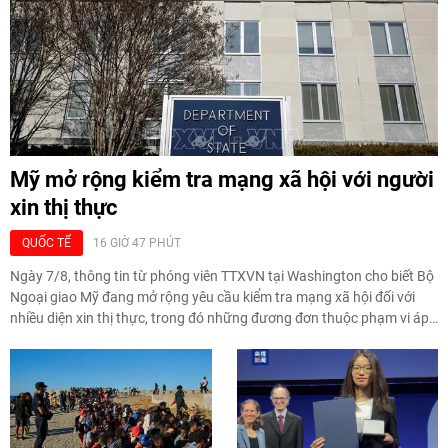
Mỹ mở rộng kiểm tra mạng xã hội với người
xin thị thực
QUỐC TẾ
16 GIỜ 47 PHÚT
Ngày 7/8, thông tin từ phóng viên TTXVN tại Washington cho biết Bộ
Ngoại giao Mỹ đang mở rộng yêu cầu kiểm tra mạng xã hội đối với
nhiều diện xin thị thực, trong đó những đương đơn thuộc phạm vi áp
dụng phải chuyển tài khoản mạng xã hội sang chế độ công khai để
phục vụ quá trình xét duyệt hồ sơ.