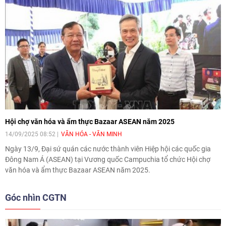
môi trường vi trọng lực, mô phỏng tiến trình già yếu tự nhiên 10 năm
của con người.
Hội chợ văn hóa và ẩm thực Bazaar ASEAN năm 2025
14/09/2025 08:52
VĂN HÓA - VĂN MINH
Ngày 13/9, Đại sứ quán các nước thành viên Hiệp hội các quốc gia
Đông Nam Á (ASEAN) tại Vương quốc Campuchia tổ chức Hội chợ
văn hóa và ẩm thực Bazaar ASEAN năm 2025.
Góc nhìn CGTN