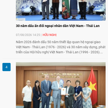
30 năm dấu ấn đối ngoại nhân dân Việt Nam - Thái Lan
07/08/2026 14:25
HỮU NGHỊ
Năm 2026 đánh dấu 50 năm thiết lập quan hệ ngoại giao
Việt Nam - Thái Lan (1976 - 2026) và 30 năm xây dựng, phát
triển của Hội hữu nghị Việt Nam - Thái Lan (1996 - 2026).
Trong dòng chảy quan hệ hai nước, Hội đã kiên trì vun đắp
tình hữu nghị, đồng thời từng bước mở rộng hoạt động từ
giao lưu truyền thống sang kết nối địa phương, doanh
nghiệp, giáo dục, văn hóa và thế hệ trẻ, góp phần tăng
cường sự hiểu biết và hợp tác giữa nhân dân hai nước.