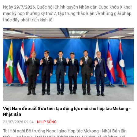
Ngày 29/7/2026, Quốc hội Chính quyền Nhân dân Cuba khóa X khai
mạc kỳ họp thường kỳ thứ 7, tập trung thảo luận về những giải pháp
thúc đẩy phát triển kinh tế.
Việt Nam đề xuất 5 ưu tiên tạo động lực mới cho hợp tác Mekong -
Nhật Bản
23/07/2026 09:04
NHỊP SỐNG
Tại Hội nghị Bộ trưởng Ngoại giao Hợp tác Mekong - Nhật Bản lần