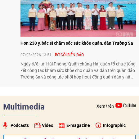
Hơn 230 y, bác sĩ chăm sóc sức khỏe quân, dân Trường Sa
07/08/2026 13:51
BỜ CÕI BIỂN ĐẢO
Ngày 6/8, tại Hải Phòng, Quân chủng Hải quân tổ chức tổng
kết công tác khám sức khỏe cho quân và dân trên quần đảo
Trường Sa và công tác phối hợp hoạt động quân dân y năm
2026. Trong năm, 3 đoàn công tác với hơn 230 bác sĩ, dược
sĩ, điều dưỡng và kỹ thuật viên đã tham gia khám, tư vấn,
cấp thuốc, điều trị cho cán bộ, chiến sĩ và nhân dân trên
quần đảo.
Multimedia
Xem trên
Podcasts
Video
E-magazine
Infographic