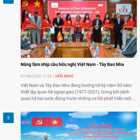
Nâng tầm nhịp cầu hữu nghị Việt Nam - Tây Ban Nha
07/08/2026 11:00
HỮU NGHỊ
Việt Nam và Tây Ban Nha đang hướng tới kỷ niệm 50 năm
thiết lập quan hệ ngoại giao (1977-2027), trong bối cảnh
quan hệ hai nước đứng trước những cơ hội phát triển mới.
Cùng với đối ngoại Đảng và ngoại giao Nhà nước, đối ngoại
nhân dân có vai trò quan trọng trong việc củng cố nền tảng
xã hội, tăng cường hiểu biết, tin cậy và gắn bó giữa nhân
dân hai nước.