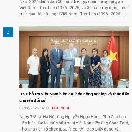
Năm 2026 đánh dấu 50 năm thiết lập quan hệ ngoại giao
Việt Nam - Thái Lan (1976 - 2026) và 30 năm xây dựng, phát
triển của Hội hữu nghị Việt Nam - Thái Lan (1996 - 2026).
Trong dòng chảy quan hệ hai nước, Hội đã kiên trì vun đắp
tình hữu nghị, đồng thời từng bước mở rộng hoạt động từ
giao lưu truyền thống sang kết nối địa phương, doanh
nghiệp, giáo dục, văn hóa và thế hệ trẻ, góp phần tăng
cường sự hiểu biết và hợp tác giữa nhân dân hai nước.
IESC hỗ trợ Việt Nam hiện đại hóa nông nghiệp và thúc đẩy
chuyển đổi số
07/08/2026 14:33
HỮU NGHỊ
Ngày 7/8 tại Hà Nội, ông Nguyễn Ngọc Hùng, Phó Chủ tịch
Liên hiệp các tổ chức hữu nghị Việt Nam tiếp ông Chad Ford,
Phó Chủ tịch Tổ chức IESC (Hoa Kỳ), trao Giấy đăng ký