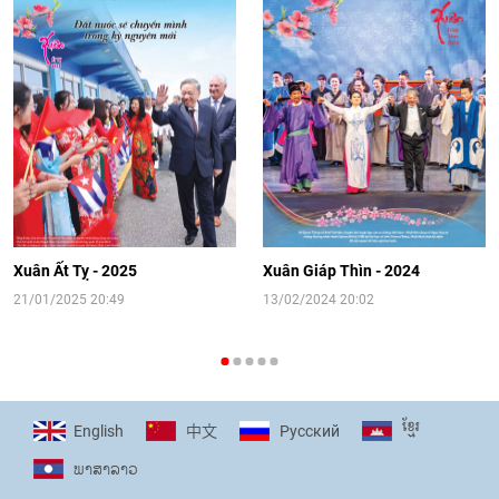
Video: Cơ hội giao lưu quốc tế cho học
sinh Việt Nam tại trại hè Artek
14:41
|
12/06/2026
[Video] Đối ngoại nhân dân Thủ đô
hướng tới kết nối hiệu quả nguồn lực
người Việt Nam ở nước ngoài
Xuân Ất Tỵ - 2025
Xuân Giáp Thìn - 2024
16:58
|
10/06/2026
21/01/2025 20:49
13/02/2024 20:02
[Video] Plan International đồng hành
cùng thanh thiếu nhi tiên phong ứng
ខ្មែរ
English
Pусский
中文
phó với biến đổi khí hậu
ພາ​ສາ​ລາວ
17:07
|
09/06/2026