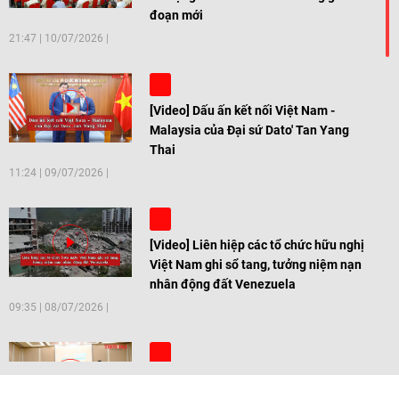
đoạn mới
21:47
|
10/07/2026
[Video] Dấu ấn kết nối Việt Nam -
Malaysia của Đại sứ Dato' Tan Yang
Thai
11:24
|
09/07/2026
[Video] Liên hiệp các tổ chức hữu nghị
Việt Nam ghi sổ tang, tưởng niệm nạn
nhân động đất Venezuela
09:35
|
08/07/2026
[Video] Trẻ em Đông Á cùng kiến tạo