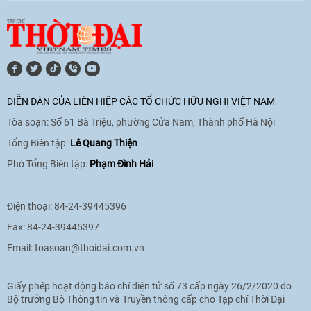
[Video] Lào dành ưu tiên hàng đầu cho
quan hệ với Việt Nam
11:01
|
09/06/2026
DIỄN ĐÀN CỦA LIÊN HIỆP CÁC TỔ CHỨC HỮU NGHỊ VIỆT NAM
Tòa soạn: Số 61 Bà Triệu, phường Cửa Nam, Thành phố Hà Nội
[Video] Doanh nghiệp Hoa Kỳ hỗ trợ
Việt Nam xác định danh tính người mất
Tổng Biên tập:
Lê Quang Thiện
tích trong chiến tranh
Phó Tổng Biên tập:
Phạm Đình Hải
20:38
|
02/06/2026
Điện thoại: 84-24-39445396
Fax: 84-24-39445397
Email:
toasoan@thoidai.com.vn
Giấy phép hoạt động báo chí điện tử số 73 cấp ngày 26/2/2020 do
Bộ trưởng Bộ Thông tin và Truyền thông cấp cho Tạp chí Thời Đại