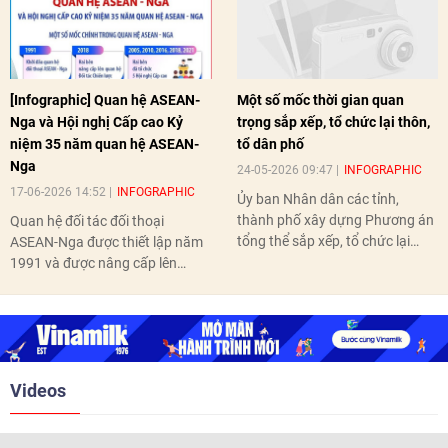
[Infographic] Quan hệ ASEAN-
Một số mốc thời gian quan
Nga và Hội nghị Cấp cao Kỷ
trọng sắp xếp, tổ chức lại thôn,
niệm 35 năm quan hệ ASEAN-
tổ dân phố
Nga
24-05-2026 09:47
INFOGRAPHIC
17-06-2026 14:52
INFOGRAPHIC
Ủy ban Nhân dân các tỉnh,
thành phố xây dựng Phương án
Quan hệ đối tác đối thoại
tổng thể sắp xếp, tổ chức lại
ASEAN-Nga được thiết lập năm
thôn, tổ dân phố hoàn thành
1991 và được nâng cấp lên
trước ngày 10/6/2026.
quan hệ Đối tác chiến lược năm
2018. Hai bên đã tổ chức 5 Hội
nghị Cấp cao vào các năm 2005,
2010, 2016, 2018, 2021.
Videos