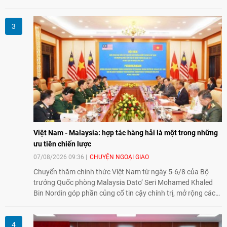
thành lập Văn phòng Đại diện của IESC tại Việt Nam và trao
đổi về định hướng triển khai Dự án "Mở rộng Thương mại
Nông nghiệp và An toàn thực phẩm Hoa Kỳ - Việt Nam",
hướng tới thúc đẩy chuyển đổi số, hiện đại hóa nông nghiệp
và mở rộng hợp tác phát triển giữa hai nước.
Việt Nam - Malaysia: hợp tác hàng hải là một trong những
ưu tiên chiến lược
07/08/2026 09:36
CHUYỆN NGOẠI GIAO
Chuyến thăm chính thức Việt Nam từ ngày 5-6/8 của Bộ
trưởng Quốc phòng Malaysia Dato’ Seri Mohamed Khaled
Bin Nordin góp phần củng cố tin cậy chính trị, mở rộng các
lĩnh vực hợp tác và thúc đẩy quan hệ quốc phòng Việt Nam -
Malaysia theo hướng ngày càng thực chất.