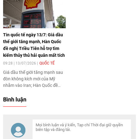
Thủ tướng mới... là tin tức quốc
hợp triệt phá nền tảng lừa đảo
tế đáng chú ý ngày 17/7.
trực tuyến quy mô toàn cầu... là
tin tức quốc tế đáng chú ý ngày
21/7.
Tin quốc tế ngày 13/7: Giá dầu
thế giới tăng mạnh, Hàn Quốc
đề nghị Triều Tiên hỗ trợ tìm
kiếm thủy thủ hải quân mất tích
09:28 | 13/07/2026
QUỐC TẾ
Giá dầu thế giới tăng mạnh sau
đòn không kích mới của Mỹ
nhằm vào Iran; Hàn Quốc đề
nghị Triều Tiên hỗ trợ tìm kiếm
thủy thủ hải quân mất tích; Ít
Bình luận
nhất 27 người thiệt mạng trong
vụ cháy quán bar ở Bangkok...
là tin tức quốc tế đáng chú ý
ngày 13/7.