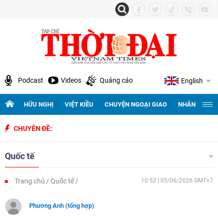
Podcast
Videos
Quảng cáo
English
HỮU NGHỊ
VIỆT KIỀU
CHUYỆN NGOẠI GIAO
NHÂN QUYỀN 
CHUYÊN ĐỀ:
Quốc tế
Trang chủ
Quốc tế
10:52 | 05/06/2026 GMT+7
Phương Anh (tổng hợp)