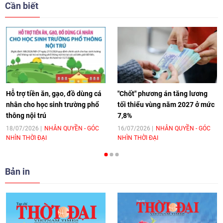
giải pháp cho những thách thức chung
Cần biết
17:44
|
27/06/2026
[Video] Âm nhạc flamenco gắn kết văn
hoá Việt Nam - Tây Ban Nha
11:10
|
17/06/2026
Hỗ trợ tiền ăn, gạo, đồ dùng cá
"Chốt" phương án tăng lương
nhân cho học sinh trường phổ
tối thiểu vùng năm 2027 ở mức
thông nội trú
7,8%
[Video] Trao tặng Kỷ niệm chương "Vì
hòa bình, hữu nghị giữa các dân tộc"
18/07/2026
NHÂN QUYỀN - GÓC
16/07/2026
NHÂN QUYỀN - GÓC
NHÌN THỜI ĐẠI
NHÌN THỜI ĐẠI
cho Đại sứ Hungary tại Việt Nam
17:25
|
13/06/2026
Bản in
[Video] Nhân dân Việt Nam luôn trân
trọng tình cảm của nước Nga
08:02
|
13/06/2026