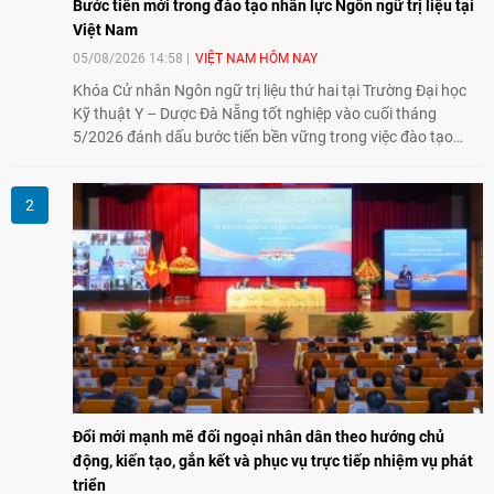
Bước tiến mới trong đào tạo nhân lực Ngôn ngữ trị liệu tại
Việt Nam
05/08/2026 14:58
VIỆT NAM HÔM NAY
Khóa Cử nhân Ngôn ngữ trị liệu thứ hai tại Trường Đại học
Kỹ thuật Y – Dược Đà Nẵng tốt nghiệp vào cuối tháng
5/2026 đánh dấu bước tiến bền vững trong việc đào tạo
nguồn nhân lực chất lượng cao cho một chuyên ngành trẻ
tại Việt Nam.
Đổi mới mạnh mẽ đối ngoại nhân dân theo hướng chủ
động, kiến tạo, gắn kết và phục vụ trực tiếp nhiệm vụ phát
triển