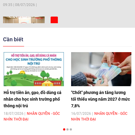
09:35
|
08/07/2026
[Video] Trẻ em Đông Á cùng kiến tạo
giải pháp cho những thách thức chung
Cần biết
17:44
|
27/06/2026
[Video] Âm nhạc flamenco gắn kết văn
hoá Việt Nam - Tây Ban Nha
11:10
|
17/06/2026
Hỗ trợ tiền ăn, gạo, đồ dùng cá
"Chốt" phương án tăng lương
nhân cho học sinh trường phổ
tối thiểu vùng năm 2027 ở mức
thông nội trú
7,8%
[Video] Trao tặng Kỷ niệm chương "Vì
hòa bình, hữu nghị giữa các dân tộc"
18/07/2026
NHÂN QUYỀN - GÓC
16/07/2026
NHÂN QUYỀN - GÓC
NHÌN THỜI ĐẠI
NHÌN THỜI ĐẠI
cho Đại sứ Hungary tại Việt Nam
17:25
|
13/06/2026