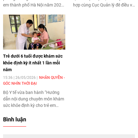
em thành phố Hà Nội năm 2026
hợp cùng Cục Quản lý đê điều và
được tổ chức sáng 5/6 tại xã
Phòng, chống thiên tai
Gia Lâm. Đây là hoạt động
(VDDMA), Bộ Nông nghiệp và
nhằm lan tỏa phong trào học
Môi trường tổ chức chuỗi hoạt
bơi, trang bị kỹ năng an toàn
động tập huấn và diễn tập ứng
trong môi trường nước cho trẻ
phó đa thiên tai tại hai xã Cát
em, góp phần giảm thiểu tai nạn
Tiến và Ngô Mây, tỉnh Gia Lai,
đuối nước trong cộng đồng.
nhằm củng cố năng lực sẵn
Trẻ dưới 6 tuổi được khám sức
sàng ứng phó cho cộng đồng.
khỏe định kỳ ít nhất 1 lần mỗi
năm
15:36 | 26/05/2026
NHÂN QUYỀN -
GÓC NHÌN THỜI ĐẠI
Bộ Y tế vừa ban hành “Hướng
dẫn nội dung chuyên môn khám
sức khỏe định kỳ cho trẻ em
dưới 6 tuổi”, trong đó quy định
trẻ em trong độ tuổi này sẽ được
Bình luận
khám sức khỏe ít nhất 1
lần/năm với nhiều chuyên khoa
khác nhau nhằm phát hiện sớm