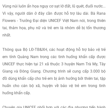
Vùng núi luôn ẩn họa nguy cơ sạt lở đất, lũ quét, đuối nước...
Vì vậy, người dân ở đây cần được hỗ trợ lâu dài. Bà Rana
Flowers - Trưởng Đại diện UNICEF Việt Nam nói, trong thiên
tai, thảm họa, phụ nữ và trẻ em là nhóm dễ bị tổn thương
nhất.
Thông qua Bộ LĐ-TB&XH, các hoạt động hỗ trợ bảo vệ trẻ
em tỉnh Quảng Nam trong các tình huống khẩn cấp được
UNICEF thực hiện tại 21 xã thuộc 3 huyện Nam Trà My, Tây
Giang và Đông Giang. Chương trình sẽ cung cấp 3.000 bộ
đồ dùng khẩn cấp cho trẻ em bị ảnh hưởng bởi thiên tai, tập
huấn cho cán bộ xã, huyện về bảo vệ trẻ em trong tình
huống khẩn cấp.
Chuyên gia UNICEF phối hợp với các địa phương tiến hành