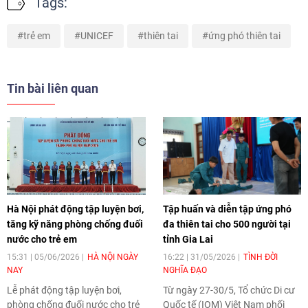
Tags:
trẻ em
UNICEF
thiên tai
ứng phó thiên tai
Tin bài liên quan
Hà Nội phát động tập luyện bơi,
Tập huấn và diễn tập ứng phó
tăng kỹ năng phòng chống đuối
đa thiên tai cho 500 người tại
nước cho trẻ em
tỉnh Gia Lai
15:31 | 05/06/2026
HÀ NỘI NGÀY
16:22 | 31/05/2026
TÌNH ĐỜI
NAY
NGHĨA ĐẠO
Lễ phát động tập luyện bơi,
Từ ngày 27-30/5, Tổ chức Di cư
phòng chống đuối nước cho trẻ
Quốc tế (IOM) Việt Nam phối