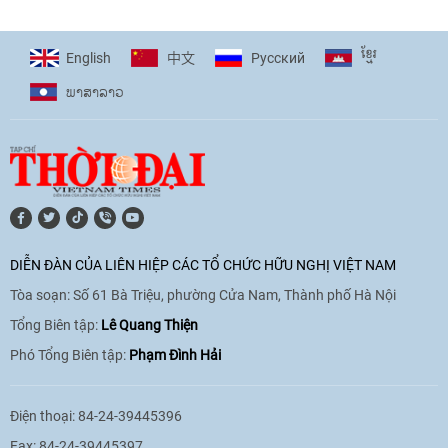
[Video] Plan International đồng hành
cùng thanh thiếu nhi tiên phong ứng
ខ្មែរ
English
Pусский
中文
phó với biến đổi khí hậu
ພາ​ສາ​ລາວ
17:07
|
09/06/2026
[Video] Lào dành ưu tiên hàng đầu cho
quan hệ với Việt Nam
11:01
|
09/06/2026
DIỄN ĐÀN CỦA LIÊN HIỆP CÁC TỔ CHỨC HỮU NGHỊ VIỆT NAM
Tòa soạn: Số 61 Bà Triệu, phường Cửa Nam, Thành phố Hà Nội
[Video] Doanh nghiệp Hoa Kỳ hỗ trợ
Việt Nam xác định danh tính người mất
Tổng Biên tập:
Lê Quang Thiện
tích trong chiến tranh
Phó Tổng Biên tập:
Phạm Đình Hải
20:38
|
02/06/2026
Điện thoại: 84-24-39445396
Fax: 84-24-39445397