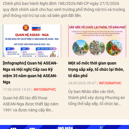
Chính phủ ban hành Nghị định 188/2026/NĐ-CP ngày 27/5/2026
quy định chính sách cho học sinh trường phổ thông nội trú và trường
phổ thông nội trú tại các xã biên giới đất liền.
[Infographic] Quan hệ ASEAN-
Một số mốc thời gian quan
Nga và Hội nghị Cấp cao Kỷ
trọng sắp xếp, tổ chức lại thôn,
niệm 35 năm quan hệ ASEAN-
tổ dân phố
Nga
24-05-2026 09:47
INFOGRAPHIC
17-06-2026 14:52
INFOGRAPHIC
Ủy ban Nhân dân các tỉnh,
thành phố xây dựng Phương án
Quan hệ đối tác đối thoại
tổng thể sắp xếp, tổ chức lại
ASEAN-Nga được thiết lập năm
thôn, tổ dân phố hoàn thành
1991 và được nâng cấp lên
trước ngày 10/6/2026.
quan hệ Đối tác chiến lược năm
2018. Hai bên đã tổ chức 5 Hội
nghị Cấp cao vào các năm 2005,