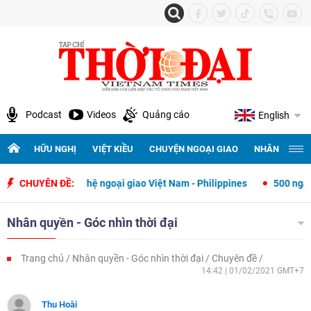
Podcast
Videos
Quảng cáo
English
HỮU NGHỊ
VIỆT KIỀU
CHUYỆN NGOẠI GIAO
NHÂN QUYỀN 
lập quan hệ ngoại giao Việt Nam - Philippines
CHUYÊN ĐỀ:
500 ngày đêm tìm ki
Nhân quyền - Góc nhìn thời đại
Trang chủ
Nhân quyền - Góc nhìn thời đại
Chuyên đề
14:42 | 01/02/2021 GMT+7
Thu Hoài