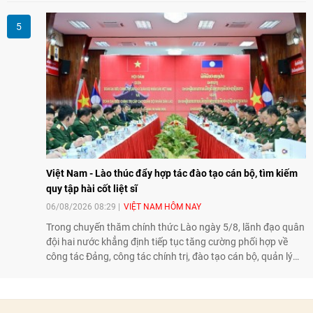
nghệ, đổi mới sáng tạo và chuyển đổi số trở thành động lực
phát triển đất nước.
Việt Nam - Lào thúc đẩy hợp tác đào tạo cán bộ, tìm kiếm
quy tập hài cốt liệt sĩ
06/08/2026 08:29
VIỆT NAM HÔM NAY
Trong chuyến thăm chính thức Lào ngày 5/8, lãnh đạo quân
đội hai nước khẳng định tiếp tục tăng cường phối hợp về
công tác Đảng, công tác chính trị, đào tạo cán bộ, quản lý
biên giới và tìm kiếm, quy tập hài cốt liệt sĩ, góp phần làm
sâu sắc hơn quan hệ hữu nghị đặc biệt Việt Nam - Lào.