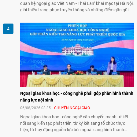
quan hệ ngoại giao Việt Nam - Thái Lan" khai mạc tại Hà Nội,
giới thiệu trang phục truyền thống và những điểm gần gũi về
văn hóa giữa hai nước. Sự kiện cũng nhấn mạnh vai trò của
giao lưu nhân dân trong chặng đường nửa thế kỷ quan hệ
song phương.
Ngoại giao khoa học - công nghệ phải góp phần hình thành
năng lực nội sinh
06/08/2026 08:35
CHUYỆN NGOẠI GIAO
Ngoại giao khoa học - công nghệ cần chuyển mạnh từ kết
nối sang kiến tạo phát triển, từ ký kết sang tổ chức thực
hiện, từ huy động nguồn lực bên ngoài sang hình thành
năng lực nội sinh, qua đó góp phần đưa khoa học, công