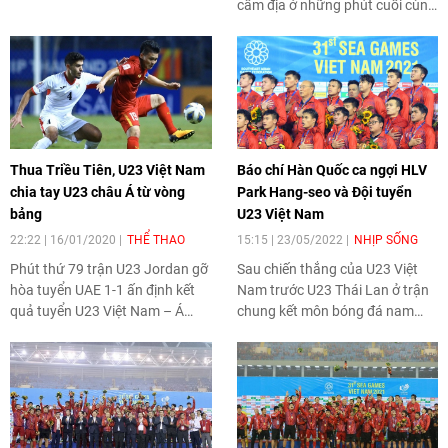
cấm địa ở những phút cuối cùng
của trận đấu và Ri Chung-Gyu
không bỏ lỡ quả phạt đền, qua
đó giúp Triều Tiên dẫn trước 2-1.
Thua Triều Tiên, U23 Việt Nam
Báo chí Hàn Quốc ca ngợi HLV
chia tay U23 châu Á từ vòng
Park Hang-seo và Đội tuyển
bảng
U23 Việt Nam
22:22 | 16/01/2020
THỂ THAO
15:15 | 23/05/2022
NHỊP SỐNG
Phút thứ 79 trận U23 Jordan gỡ
Sau chiến thắng của U23 Việt
hòa tuyển UAE 1-1 ấn định kết
Nam trước U23 Thái Lan ở trận
quả tuyển U23 Việt Nam – Á
chung kết môn bóng đá nam
quân VCK U23 châu Á năm
SEA Games 31, báo chí Hàn
2018 chính thức về nước, chia
Quốc đã đồng loạt đăng tải
tay mùa giải năm 2020.
những tin bài chúc mừng Huấn
luyện viên Park Hang - seo và
Đội tuyển U23 Việt Nam.