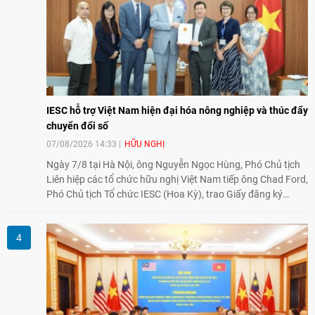
IESC hỗ trợ Việt Nam hiện đại hóa nông nghiệp và thúc đẩy
chuyển đổi số
07/08/2026 14:33
HỮU NGHỊ
Ngày 7/8 tại Hà Nội, ông Nguyễn Ngọc Hùng, Phó Chủ tịch
Liên hiệp các tổ chức hữu nghị Việt Nam tiếp ông Chad Ford,
Phó Chủ tịch Tổ chức IESC (Hoa Kỳ), trao Giấy đăng ký
thành lập Văn phòng Đại diện của IESC tại Việt Nam và trao
đổi về định hướng triển khai Dự án "Mở rộng Thương mại
Nông nghiệp và An toàn thực phẩm Hoa Kỳ - Việt Nam",
hướng tới thúc đẩy chuyển đổi số, hiện đại hóa nông nghiệp
và mở rộng hợp tác phát triển giữa hai nước.