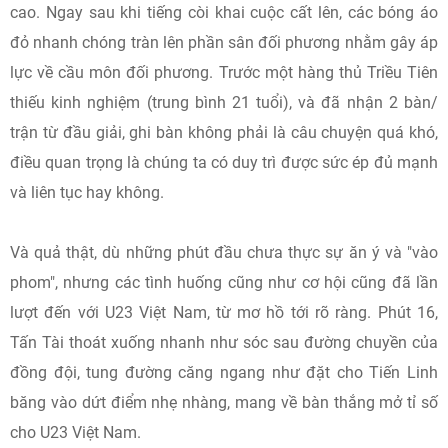
cao. Ngay sau khi tiếng còi khai cuộc cất lên, các bóng áo
đỏ nhanh chóng tràn lên phần sân đối phương nhằm gây áp
lực về cầu môn đối phương. Trước một hàng thủ Triều Tiên
thiếu kinh nghiệm (trung bình 21 tuổi), và đã nhận 2 bàn/
trận từ đầu giải, ghi bàn không phải là câu chuyện quá khó,
điều quan trọng là chúng ta có duy trì được sức ép đủ mạnh
và liên tục hay không.
Và quả thật, dù những phút đầu chưa thực sự ăn ý và "vào
phom", nhưng các tình huống cũng như cơ hội cũng đã lần
lượt đến với U23 Việt Nam, từ mơ hồ tới rõ ràng. Phút 16,
Tấn Tài thoát xuống nhanh như sóc sau đường chuyền của
đồng đội, tung đường căng ngang như đặt cho Tiến Linh
băng vào dứt điểm nhẹ nhàng, mang về bàn thắng mở tỉ số
cho U23 Việt Nam.