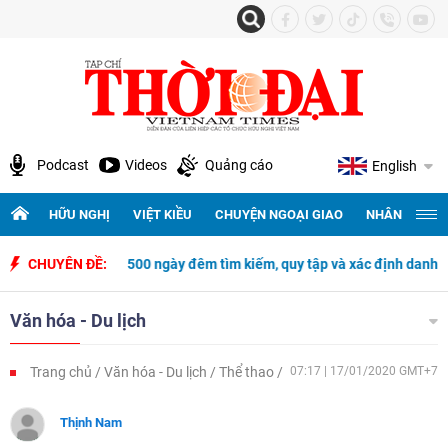
Podcast
Videos
Quảng cáo
English
HỮU NGHỊ
VIỆT KIỀU
CHUYỆN NGOẠI GIAO
NHÂN QUYỀN 
CHUYÊN ĐỀ:
500 ngày đêm tìm kiếm, quy tập và xác định danh tính hài cốt liệt 
Văn hóa - Du lịch
Trang chủ
Văn hóa - Du lịch
Thể thao
07:17 | 17/01/2020 GMT+7
Thịnh Nam