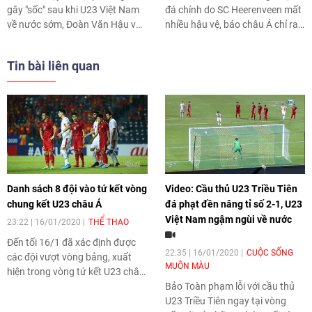
gây "sốc" sau khi U23 Việt Nam
đá chính do SC Heerenveen mất
về nước sớm, Đoàn Văn Hậu vẫn
nhiều hậu vệ, báo châu Á chỉ ra
chưa được ra sân dù SC
những nguyên nhân khiến U23
Heerenveen lại thua đậm hay
Việt Nam sớm về nước... là
Tin bài liên quan
Quang Hải và Văn Hậu lọt top 5
những tin tức bóng đá Việt Nam
Quả bóng vàng Việt Nam
nóng hổi và mới nhất được cập
2019... là những tin tức bóng đá
nhật trong ngày 19/1/2020.
Việt Nam nóng hổi, mới nhất
được cập nhật trong ngày
20/1/2020.
Danh sách 8 đội vào tứ kết vòng
Video: Cầu thủ U23 Triều Tiên
chung kết U23 châu Á
đá phạt đền nâng tỉ số 2-1, U23
Việt Nam ngậm ngùi về nước
23:22 | 16/01/2020
THỂ THAO
Đến tối 16/1 đã xác định được
22:35 | 16/01/2020
CUỘC SỐNG
các đội vượt vòng bảng, xuất
MUÔN MÀU
hiện trong vòng tứ kết U23 châu
Á năm 2020.
Bảo Toàn phạm lỗi với cầu thủ
U23 Triều Tiên ngay tại vòng