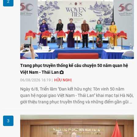
giao lưu truyền thống sang kết nối địa phương, doanh
nghiệp, giáo dục, văn hóa và thế hệ trẻ, góp phần tăng
cường sự hiểu biết và hợp tác giữa nhân dân hai nước.
Trang phục truyền thống kể câu chuyện 50 năm quan hệ
Việt Nam - Thái Lan
06/08/2026 16:19
HỮU NGHỊ
Ngày 6/8, Triển lãm "Đan kết hữu nghị: Tôn vinh 50 năm
quan hệ ngoại giao Việt Nam - Thái Lan" khai mạc tại Hà Nội,
giới thiệu trang phục truyền thống và những điểm gần gũi về
văn hóa giữa hai nước. Sự kiện cũng nhấn mạnh vai trò của
giao lưu nhân dân trong chặng đường nửa thế kỷ quan hệ
song phương.