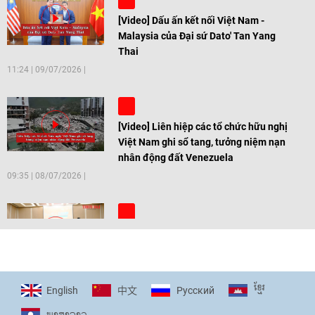
[Video] Dấu ấn kết nối Việt Nam -
Malaysia của Đại sứ Dato' Tan Yang
Thai
11:24
|
09/07/2026
[Video] Liên hiệp các tổ chức hữu nghị
Việt Nam ghi sổ tang, tưởng niệm nạn
nhân động đất Venezuela
09:35
|
08/07/2026
[Video] Trẻ em Đông Á cùng kiến tạo
giải pháp cho những thách thức chung
17:44
|
27/06/2026
ខ្មែរ
English
Pусский
中文
ພາ​ສາ​ລາວ