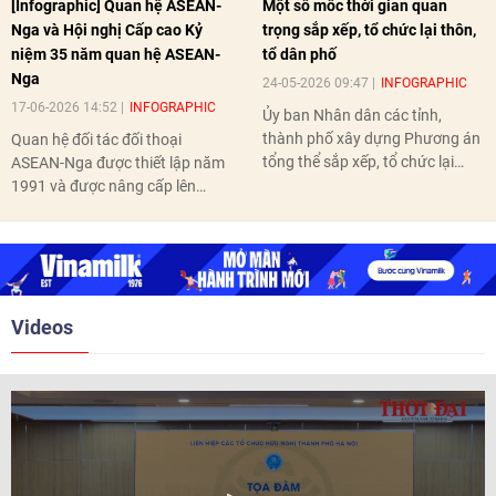
[Infographic] Quan hệ ASEAN-
Một số mốc thời gian quan
Nga và Hội nghị Cấp cao Kỷ
trọng sắp xếp, tổ chức lại thôn,
niệm 35 năm quan hệ ASEAN-
tổ dân phố
Nga
24-05-2026 09:47
INFOGRAPHIC
17-06-2026 14:52
INFOGRAPHIC
Ủy ban Nhân dân các tỉnh,
thành phố xây dựng Phương án
Quan hệ đối tác đối thoại
tổng thể sắp xếp, tổ chức lại
ASEAN-Nga được thiết lập năm
thôn, tổ dân phố hoàn thành
1991 và được nâng cấp lên
trước ngày 10/6/2026.
quan hệ Đối tác chiến lược năm
2018. Hai bên đã tổ chức 5 Hội
nghị Cấp cao vào các năm 2005,
2010, 2016, 2018, 2021.
Videos