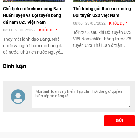
Chủ tịch nước chúc mừng Ban
Thủ tướng gửi thư chúc mừng
Huấn luyện và Đội tuyển bóng
Đội tuyển U23 Việt Nam
đá nam U23 Việt Nam
08:06 | 23/05/2022
KHỎE ĐẸP
08:11 | 23/05/2022
KHỎE ĐẸP
Tối 22/5, sau khi Đội tuyển U23
Việt Nam chiến thắng trước đội
Thay mặt lãnh đạo Đảng, Nhà
tuyển U23 Thái Lan ở trận
nước và người hâm mộ bóng đá
chung kết để giành Huy chương
cả nước, Chủ tịch nước Nguyễn
Vàng môn bóng đá nam tại SEA
Xuân Phúc đã biểu dương, cảm
Games 31, Thủ tướng Chính phủ
ơn Huấn luyện viên Park Hang-
Bình luận
Phạm Minh Chính đã có thư
seo và các cầu thủ U23 Việt
chúc mừng gửi tới thầy trò Huấn
Nam đã làm nên lịch sử tại SEA
luyện viên Park Hang-seo.
Games 31.
GỬI