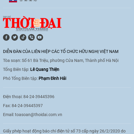
[Video] Âm nhạc flamenco gắn kết văn
hoá Việt Nam - Tây Ban Nha
11:10
|
17/06/2026
[Video] Trao tặng Kỷ niệm chương "Vì
hòa bình, hữu nghị giữa các dân tộc"
DIỄN ĐÀN CỦA LIÊN HIỆP CÁC TỔ CHỨC HỮU NGHỊ VIỆT NAM
cho Đại sứ Hungary tại Việt Nam
Tòa soạn: Số 61 Bà Triệu, phường Cửa Nam, Thành phố Hà Nội
17:25
|
13/06/2026
Tổng Biên tập:
Lê Quang Thiện
Phó Tổng Biên tập:
Phạm Đình Hải
[Video] Nhân dân Việt Nam luôn trân
trọng tình cảm của nước Nga
Điện thoại: 84-24-39445396
08:02
|
13/06/2026
Fax: 84-24-39445397
Email:
toasoan@thoidai.com.vn
Video: Cơ hội giao lưu quốc tế cho học
Giấy phép hoạt động báo chí điện tử số 73 cấp ngày 26/2/2020 do
sinh Việt Nam tại trại hè Artek