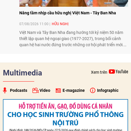
Nâng tầm nhịp cầu hữu nghị Việt Nam - Tây Ban Nha
07/08/2026 11:00
HỮU NGHỊ
Việt Nam và Tây Ban Nha đang hướng tới kỷ niệm 50 năm
thiết lập quan hệ ngoại giao (1977-2027), trong bối cảnh
quan hệ hai nước đứng trước những cơ hội phát triển mới.
Cùng với đối ngoại Đảng và ngoại giao Nhà nước, đối ngoại
nhân dân có vai trò quan trọng trong việc củng cố nền tảng
xã hội, tăng cường hiểu biết, tin cậy và gắn bó giữa nhân
dân hai nước.
Multimedia
Xem trên
Podcasts
Video
E-magazine
Infographic