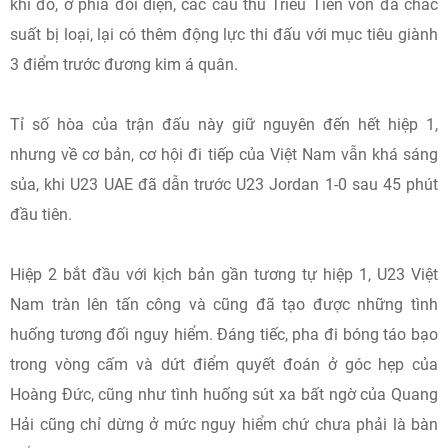
khi đó, ở phía đối diện, các cầu thủ Triều Tiên vốn đã chắc
suất bị loại, lại có thêm động lực thi đấu với mục tiêu giành
3 điểm trước đương kim á quân.
Tỉ số hòa của trận đấu này giữ nguyên đến hết hiệp 1,
nhưng về cơ bản, cơ hội đi tiếp của Việt Nam vẫn khá sáng
sủa, khi U23 UAE đã dẫn trước U23 Jordan 1-0 sau 45 phút
đầu tiên.
Hiệp 2 bắt đầu với kịch bản gần tương tự hiệp 1, U23 Việt
Nam tràn lên tấn công và cũng đã tạo được những tình
huống tương đối nguy hiểm. Đáng tiếc, pha đi bóng táo bạo
trong vòng cấm và dứt điểm quyết đoán ở góc hẹp của
Hoàng Đức, cũng như tình huống sút xa bất ngờ của Quang
Hải cũng chỉ dừng ở mức nguy hiểm chứ chưa phải là bàn