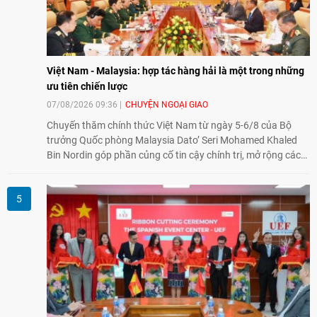
Việt Nam - Malaysia: hợp tác hàng hải là một trong những
ưu tiên chiến lược
07/08/2026 09:36
CHUYỆN NGOẠI GIAO
Chuyến thăm chính thức Việt Nam từ ngày 5-6/8 của Bộ
trưởng Quốc phòng Malaysia Dato’ Seri Mohamed Khaled
Bin Nordin góp phần củng cố tin cậy chính trị, mở rộng các
lĩnh vực hợp tác và thúc đẩy quan hệ quốc phòng Việt Nam -
Malaysia theo hướng ngày càng thực chất.