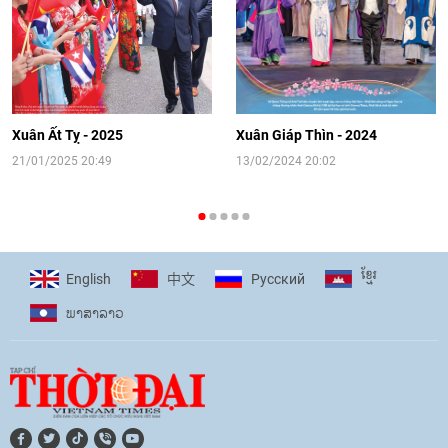
14:41
|
12/06/2026
[Video] Đối ngoại nhân dân Thủ đô
hướng tới kết nối hiệu quả nguồn lực
người Việt Nam ở nước ngoài
Xuân Ất Tỵ - 2025
Xuân Giáp Thìn - 2024
16:58
|
10/06/2026
21/01/2025 20:49
13/02/2024 20:02
[Video] Plan International đồng hành
cùng thanh thiếu nhi tiên phong ứng
ខ្មែរ
English
Pусский
中文
phó với biến đổi khí hậu
ພາ​ສາ​ລາວ
17:07
|
09/06/2026
[Video] Lào dành ưu tiên hàng đầu cho
quan hệ với Việt Nam
11:01
|
09/06/2026