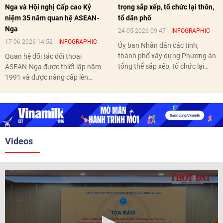
Nga và Hội nghị Cấp cao Kỷ
trọng sắp xếp, tổ chức lại thôn,
niệm 35 năm quan hệ ASEAN-
tổ dân phố
Nga
24-05-2026 09:47
INFOGRAPHIC
17-06-2026 14:52
INFOGRAPHIC
Ủy ban Nhân dân các tỉnh,
thành phố xây dựng Phương án
Quan hệ đối tác đối thoại
tổng thể sắp xếp, tổ chức lại
ASEAN-Nga được thiết lập năm
thôn, tổ dân phố hoàn thành
1991 và được nâng cấp lên
trước ngày 10/6/2026.
quan hệ Đối tác chiến lược năm
2018. Hai bên đã tổ chức 5 Hội
nghị Cấp cao vào các năm 2005,
2010, 2016, 2018, 2021.
Videos