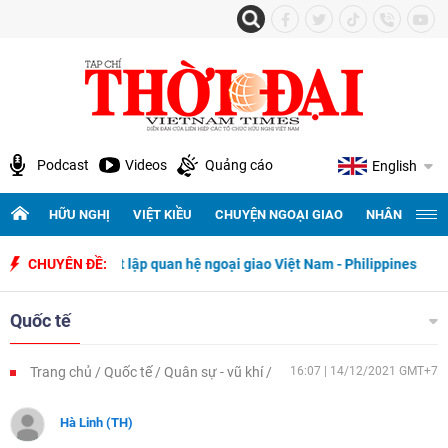
Podcast
Videos
Quảng cáo
English
HỮU NGHỊ
VIỆT KIỀU
CHUYỆN NGOẠI GIAO
NHÂN QUYỀN 
 ngày thiết lập quan hệ ngoại giao Việt Nam - Philippines
CHUYÊN ĐỀ:
500 ngà
Quốc tế
Trang chủ
Quốc tế
Quân sự - vũ khí
16:07 | 14/12/2021 GMT+7
Hà Linh (TH)