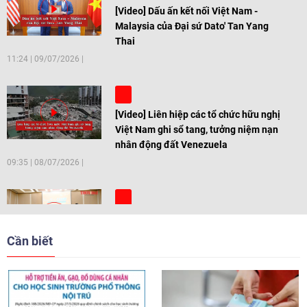
[Video] Dấu ấn kết nối Việt Nam -
Malaysia của Đại sứ Dato' Tan Yang
Thai
11:24
|
09/07/2026
[Video] Liên hiệp các tổ chức hữu nghị
Việt Nam ghi sổ tang, tưởng niệm nạn
nhân động đất Venezuela
09:35
|
08/07/2026
[Video] Trẻ em Đông Á cùng kiến tạo
giải pháp cho những thách thức chung
Cần biết
17:44
|
27/06/2026
[Video] Âm nhạc flamenco gắn kết văn