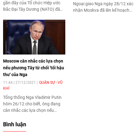
gần đây của Tổ chức Hiệp ước
Ngoại giao Nga ngày 28/12 xác
Bắc Đại Tây Dương (NATO) đã
nhận Moskva đã lên kế hoạch
buộc Moscow phải có những
thảo luận những yêu cầu an
phản ứng gay gắt, do đó, một
ninh của nước này với
nhóm tàu chiến đã tiến về Biển
Washington vào ngày
Baltic và khu vực Kaliningrad.
10/1/2022.
Moscow cân nhắc các lựa chọn
nếu phương Tây từ chối 'tối hậu
thư' của Nga
11:44 | 27/12/2021
QUÂN SỰ - VŨ
KHÍ
Tổng thống Nga Vladimir Putin
hôm 26/12 cho biết, ông đang
cân nhắc các lựa chọn nếu
phương Tây không đáp ứng
những yêu cầu đảm bảo an ninh
Bình luận
từ phía Nga liên quan đến việc
kết nạp Ukraine vào NATO.