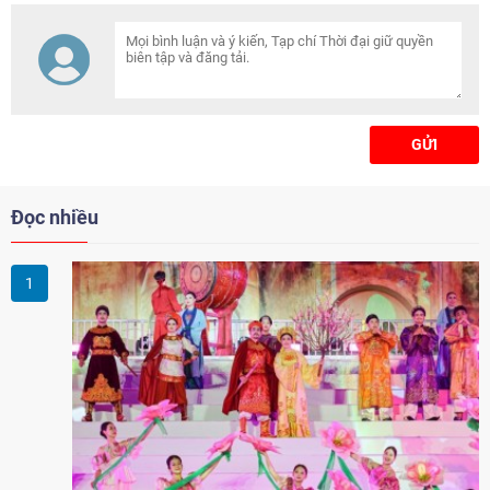
GỬI
Đọc nhiều