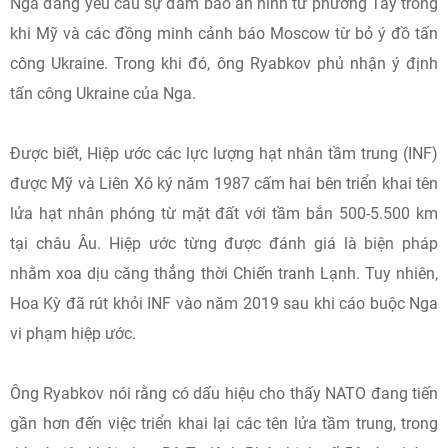
Nga đang yêu cầu sự đảm bảo an ninh từ phương Tây trong
khi Mỹ và các đồng minh cảnh báo Moscow từ bỏ ý đồ tấn
công Ukraine. Trong khi đó, ông Ryabkov phủ nhận ý định
tấn công Ukraine của Nga.
Được biết, Hiệp ước các lực lượng hạt nhân tầm trung (INF)
được Mỹ và Liên Xô ký năm 1987 cấm hai bên triển khai tên
lửa hạt nhân phóng từ mặt đất với tầm bắn 500-5.500 km
tại châu Âu. Hiệp ước từng được đánh giá là biện pháp
nhằm xoa dịu căng thẳng thời Chiến tranh Lạnh. Tuy nhiên,
Hoa Kỳ đã rút khỏi INF vào năm 2019 sau khi cáo buộc Nga
vi phạm hiệp ước.
Ông Ryabkov nói rằng có dấu hiệu cho thấy NATO đang tiến
gần hơn đến việc triển khai lại các tên lửa tầm trung, trong