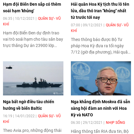
Hạm đội Biển Đen sắp có thêm
Hải quân Hoa Kỳ tịch thu lô tên
soái hạm 'khủng'
lửa, dầu thô Iran "khủng" nhất
từ trước tới nay
06:35 | 10/12/2021
QUÂN SỰ - VŨ
KHÍ
07:00 | 09/12/2021
QUÂN SỰ - VŨ
KHÍ
Hạm đội Biển Đen dự định trao
vai trò soái hạm cho tàu sân bay
Theo thông báo được Bộ Tư
trực thăng Dự án 23900 lớp
pháp Hoa Kỳ đưa ra tối ngày
Lavina thay thế tàu tuần dương
7/12 (giờ địa phương), Hải quân
tên lửa Moskva lớp Slava.
nước này đã thu giữ khoảng 1,1
triệu thùng dầu cùng hàng trăm
tên lửa của Iran từ một số tàu
chở chở hàng ở vùng biển Arab.
Nga bất ngờ điều tàu chiến
Nga khẳng định Moskva đã sẵn
hướng về biển Baltic
sàng hội đàm an ninh với Hoa
Kỳ và NATO
16:19 | 14/01/2022
QUÂN SỰ - VŨ
KHÍ
06:30 | 29/12/2021
NHỊP SỐNG
Theo Avia.pro, những động thái
Hãng thông tấn RIA đưa tin, Bộ