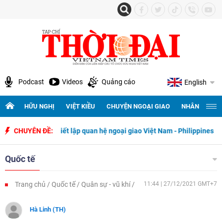
Podcast
Videos
Quảng cáo
English
HỮU NGHỊ
VIỆT KIỀU
CHUYỆN NGOẠI GIAO
NHÂN QUYỀN 
 ngày thiết lập quan hệ ngoại giao Việt Nam - Philippines
CHUYÊN ĐỀ:
500 ng
Quốc tế
Trang chủ
Quốc tế
Quân sự - vũ khí
11:44 | 27/12/2021 GMT+7
Hà Linh (TH)