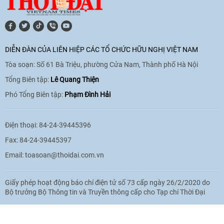
[Video] Lào dành ưu tiên hàng đầu cho
quan hệ với Việt Nam
11:01
|
09/06/2026
DIỄN ĐÀN CỦA LIÊN HIỆP CÁC TỔ CHỨC HỮU NGHỊ VIỆT NAM
Tòa soạn: Số 61 Bà Triệu, phường Cửa Nam, Thành phố Hà Nội
[Video] Doanh nghiệp Hoa Kỳ hỗ trợ
Việt Nam xác định danh tính người mất
Tổng Biên tập:
Lê Quang Thiện
tích trong chiến tranh
Phó Tổng Biên tập:
Phạm Đình Hải
20:38
|
02/06/2026
Điện thoại: 84-24-39445396
Fax: 84-24-39445397
Email:
toasoan@thoidai.com.vn
Giấy phép hoạt động báo chí điện tử số 73 cấp ngày 26/2/2020 do
Bộ trưởng Bộ Thông tin và Truyền thông cấp cho Tạp chí Thời Đại
Based on MasterCMS Ultimate Edition 2024 v2.9