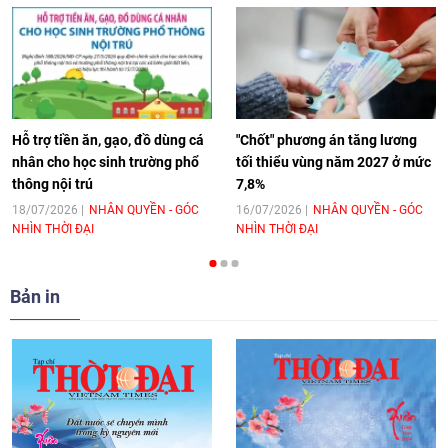
[Video] Âm nhạc flamenco gắn kết văn
hoá Việt Nam - Tây Ban Nha
11:10
|
17/06/2026
Hỗ trợ tiền ăn, gạo, đồ dùng cá
"Chốt" phương án tăng lương
nhân cho học sinh trường phổ
tối thiểu vùng năm 2027 ở mức
thông nội trú
7,8%
[Video] Trao tặng Kỷ niệm chương "Vì
hòa bình, hữu nghị giữa các dân tộc"
18/07/2026
NHÂN QUYỀN - GÓC
16/07/2026
NHÂN QUYỀN - GÓC
NHÌN THỜI ĐẠI
NHÌN THỜI ĐẠI
cho Đại sứ Hungary tại Việt Nam
17:25
|
13/06/2026
Bản in
[Video] Nhân dân Việt Nam luôn trân
trọng tình cảm của nước Nga
08:02
|
13/06/2026