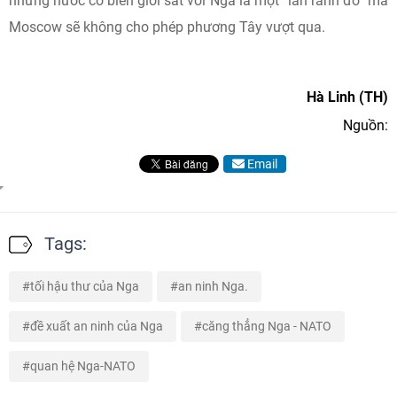
những nước có biên giới sát với Nga là một “lằn ranh đỏ” mà
Moscow sẽ không cho phép phương Tây vượt qua.
Hà Linh (TH)
Nguồn:
Email
Tags:
tối hậu thư của Nga
an ninh Nga.
đề xuất an ninh của Nga
căng thẳng Nga - NATO
quan hệ Nga-NATO