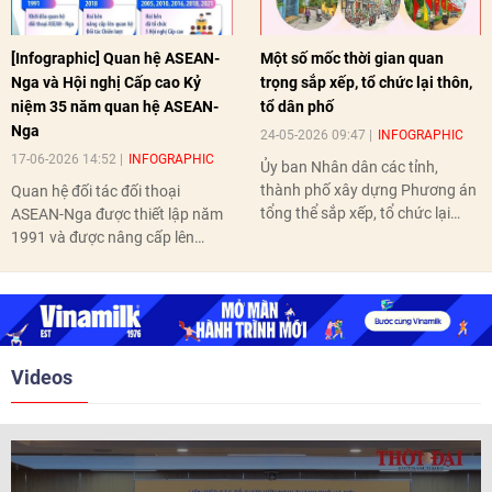
[Infographic] Quan hệ ASEAN-
Một số mốc thời gian quan
Nga và Hội nghị Cấp cao Kỷ
trọng sắp xếp, tổ chức lại thôn,
niệm 35 năm quan hệ ASEAN-
tổ dân phố
Nga
24-05-2026 09:47
INFOGRAPHIC
17-06-2026 14:52
INFOGRAPHIC
Ủy ban Nhân dân các tỉnh,
thành phố xây dựng Phương án
Quan hệ đối tác đối thoại
tổng thể sắp xếp, tổ chức lại
ASEAN-Nga được thiết lập năm
thôn, tổ dân phố hoàn thành
1991 và được nâng cấp lên
trước ngày 10/6/2026.
quan hệ Đối tác chiến lược năm
2018. Hai bên đã tổ chức 5 Hội
nghị Cấp cao vào các năm 2005,
2010, 2016, 2018, 2021.
Videos