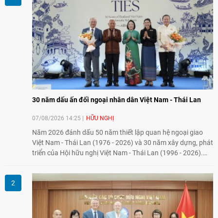
30 năm dấu ấn đối ngoại nhân dân Việt Nam - Thái Lan
07/08/2026 14:25
HỮU NGHỊ
Năm 2026 đánh dấu 50 năm thiết lập quan hệ ngoại giao
Việt Nam - Thái Lan (1976 - 2026) và 30 năm xây dựng, phát
triển của Hội hữu nghị Việt Nam - Thái Lan (1996 - 2026).
Trong dòng chảy quan hệ hai nước, Hội đã kiên trì vun đắp
tình hữu nghị, đồng thời từng bước mở rộng hoạt động từ
giao lưu truyền thống sang kết nối địa phương, doanh
nghiệp, giáo dục, văn hóa và thế hệ trẻ, góp phần tăng
cường sự hiểu biết và hợp tác giữa nhân dân hai nước.