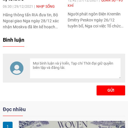
12:42 | 27/12/2021
QUÂN SỰ - VŨ
KHÍ
06:30 | 29/12/2021
NHỊP SỐNG
Người phát ngôn Điện Kremlin
Hãng thông tấn RIA đưa tin, Bộ
Dmitry Peskov ngày 26/12
Ngoại giao Nga ngày 28/12 xác
tuyên bố, Nga coi việc Tổ chức
nhận Moskva đã lên kế hoạch
Hiệp ước Bắc Đại Tây Dương
thảo luận những yêu cầu an
(NATO) mở rộng tới Ukraine,
ninh của nước này với
Bình luận
Gruzia và Moldova là một vấn
Washington vào ngày
đề sống còn đối với Moscow.
10/1/2022.
GỬI
Đọc nhiều