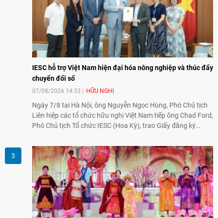
IESC hỗ trợ Việt Nam hiện đại hóa nông nghiệp và thúc đẩy
chuyển đổi số
07/08/2026 14:33
HỮU NGHỊ
Ngày 7/8 tại Hà Nội, ông Nguyễn Ngọc Hùng, Phó Chủ tịch
Liên hiệp các tổ chức hữu nghị Việt Nam tiếp ông Chad Ford,
Phó Chủ tịch Tổ chức IESC (Hoa Kỳ), trao Giấy đăng ký
thành lập Văn phòng Đại diện của IESC tại Việt Nam và trao
đổi về định hướng triển khai Dự án "Mở rộng Thương mại
Nông nghiệp và An toàn thực phẩm Hoa Kỳ - Việt Nam",
hướng tới thúc đẩy chuyển đổi số, hiện đại hóa nông nghiệp
và mở rộng hợp tác phát triển giữa hai nước.