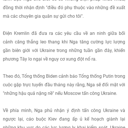
đồng thời nhận định "điều đó phụ thuộc vào những đề xuất
mà các chuyên gia quân sự gửi cho tôi".
Điện Kremlin đã đưa ra các yêu cầu về an ninh giữa bối
cảnh căng thẳng leo thang khi Nga tăng cường lực lượng
gần biên giới với Ukraine trong những tuần gần đây, khiến
phương Tây lo ngại về nguy cơ xung đột nổ ra.
Theo đó, Tổng thống Biden cảnh báo Tổng thống Putin trong
cuộc gặp trực tuyến đầu tháng này rằng, Nga sẽ đối mặt với
"những hậu quả nặng nề" nếu Moscow tấn công Ukraine.
Về phía mình, Nga phủ nhận ý định tấn công Ukraine và
ngược lại, cáo buộc Kiev đang ấp ủ kế hoạch giành lại
những khu vực do các lực lượng ly khai kiểm soát. Ukraine