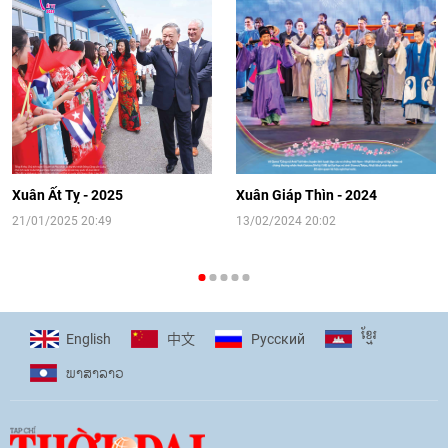
Video: Cơ hội giao lưu quốc tế cho học
sinh Việt Nam tại trại hè Artek
14:41
|
12/06/2026
[Video] Đối ngoại nhân dân Thủ đô
hướng tới kết nối hiệu quả nguồn lực
người Việt Nam ở nước ngoài
Xuân Ất Tỵ - 2025
Xuân Giáp Thìn - 2024
16:58
|
10/06/2026
21/01/2025 20:49
13/02/2024 20:02
[Video] Plan International đồng hành
cùng thanh thiếu nhi tiên phong ứng
ខ្មែរ
English
Pусский
中文
phó với biến đổi khí hậu
ພາ​ສາ​ລາວ
17:07
|
09/06/2026