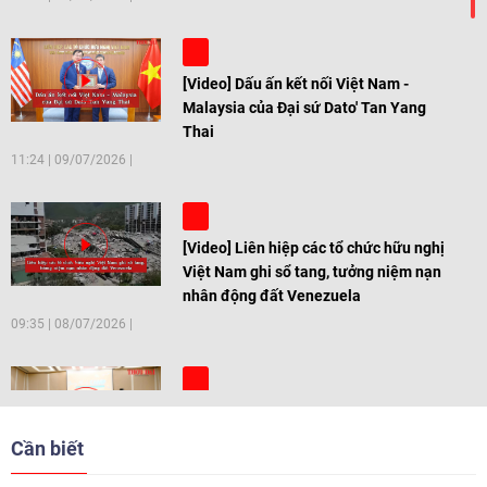
[Video] Dấu ấn kết nối Việt Nam -
Malaysia của Đại sứ Dato' Tan Yang
Thai
11:24
|
09/07/2026
[Video] Liên hiệp các tổ chức hữu nghị
Việt Nam ghi sổ tang, tưởng niệm nạn
nhân động đất Venezuela
09:35
|
08/07/2026
[Video] Trẻ em Đông Á cùng kiến tạo
giải pháp cho những thách thức chung
Cần biết
17:44
|
27/06/2026