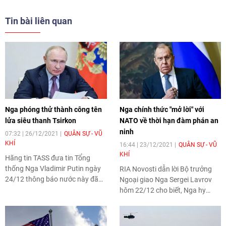
Tin bài liên quan
Nga phóng thử thành công tên
Nga chính thức "mở lời" với
lửa siêu thanh Tsirkon
NATO về thời hạn đàm phán an
ninh
07:32 | 26/12/2021
QUÂN SỰ - VŨ
KHÍ
16:44 | 23/12/2021
QUÂN SỰ - VŨ
KHÍ
Hãng tin TASS đưa tin Tổng
thống Nga Vladimir Putin ngày
RIA Novosti dẫn lời Bộ trưởng
24/12 thông báo nước này đã
Ngoại giao Nga Sergei Lavrov
phóng thử thành công tên lửa
hôm 22/12 cho biết, Nga hy
siêu vượt âm Tsirkon.
vọng sẽ các cuộc đàm phán
song phương với NATO và Hoa
Kỳ sẽ diễn vào tháng 1/2022,