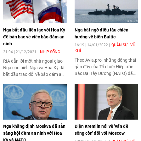
trong đó đề cập đến vấn đề đảm
bảo an ninh.
Nga bắt đầu liên lạc với Hoa Kỳ
Nga bất ngờ điều tàu chiến
để bàn bạc về việc bảo đảm an
hướng về biển Baltic
ninh
16:19 | 14/01/2022
QUÂN SỰ - VŨ
KHÍ
21:04 | 21/12/2021
NHỊP SỐNG
Theo Avia.pro, những động thái
RIA dẫn lời một nhà ngoại giao
gần đây của Tổ chức Hiệp ước
Nga cho biết, Nga và Hoa Kỳ đã
Bắc Đại Tây Dương (NATO) đã
bắt đầu trao đổi về bảo đảm an
buộc Moscow phải có những
ninh mà Mátxcơva yêu cầu và
phản ứng gay gắt, do đó, một
có khả năng hai bên sẽ đạt được
nhóm tàu chiến đã tiến về Biển
sự hiểu biết lẫn nhau.
Baltic và khu vực Kaliningrad.
Nga khẳng định Moskva đã sẵn
Điện Kremlin nói về 'vấn đề
sàng hội đàm an ninh với Hoa
sống còn' đối với Moscow
Kỳ và NATO