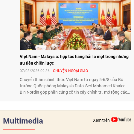
hướng tới thúc đẩy chuyển đổi số, hiện đại hóa nông nghiệp
và mở rộng hợp tác phát triển giữa hai nước.
Việt Nam - Malaysia: hợp tác hàng hải là một trong những
ưu tiên chiến lược
07/08/2026 09:36
CHUYỆN NGOẠI GIAO
Chuyến thăm chính thức Việt Nam từ ngày 5-6/8 của Bộ
trưởng Quốc phòng Malaysia Dato’ Seri Mohamed Khaled
Bin Nordin góp phần củng cố tin cậy chính trị, mở rộng các
lĩnh vực hợp tác và thúc đẩy quan hệ quốc phòng Việt Nam -
Malaysia theo hướng ngày càng thực chất.
Multimedia
Xem trên