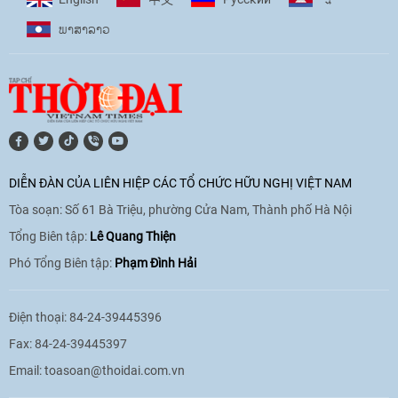
phó với biến đổi khí hậu
ພາ​ສາ​ລາວ
17:07
|
09/06/2026
[Video] Lào dành ưu tiên hàng đầu cho
quan hệ với Việt Nam
11:01
|
09/06/2026
DIỄN ĐÀN CỦA LIÊN HIỆP CÁC TỔ CHỨC HỮU NGHỊ VIỆT NAM
Tòa soạn: Số 61 Bà Triệu, phường Cửa Nam, Thành phố Hà Nội
[Video] Doanh nghiệp Hoa Kỳ hỗ trợ
Việt Nam xác định danh tính người mất
Tổng Biên tập:
Lê Quang Thiện
tích trong chiến tranh
Phó Tổng Biên tập:
Phạm Đình Hải
20:38
|
02/06/2026
Điện thoại: 84-24-39445396
Fax: 84-24-39445397
Email:
toasoan@thoidai.com.vn