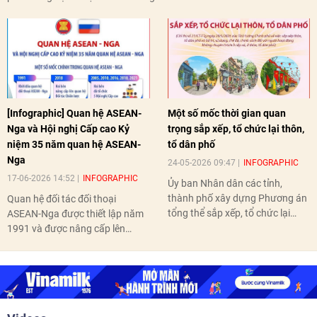
[Infographic] Quan hệ ASEAN-
Một số mốc thời gian quan
Nga và Hội nghị Cấp cao Kỷ
trọng sắp xếp, tổ chức lại thôn,
niệm 35 năm quan hệ ASEAN-
tổ dân phố
Nga
24-05-2026 09:47
INFOGRAPHIC
17-06-2026 14:52
INFOGRAPHIC
Ủy ban Nhân dân các tỉnh,
thành phố xây dựng Phương án
Quan hệ đối tác đối thoại
tổng thể sắp xếp, tổ chức lại
ASEAN-Nga được thiết lập năm
thôn, tổ dân phố hoàn thành
1991 và được nâng cấp lên
trước ngày 10/6/2026.
quan hệ Đối tác chiến lược năm
2018. Hai bên đã tổ chức 5 Hội
nghị Cấp cao vào các năm 2005,
2010, 2016, 2018, 2021.