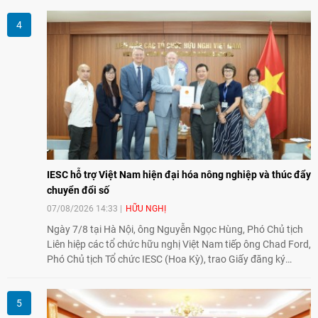
sâu sắc hơn quan hệ hữu nghị đặc biệt Việt Nam - Lào.
IESC hỗ trợ Việt Nam hiện đại hóa nông nghiệp và thúc đẩy
chuyển đổi số
07/08/2026 14:33
HỮU NGHỊ
Ngày 7/8 tại Hà Nội, ông Nguyễn Ngọc Hùng, Phó Chủ tịch
Liên hiệp các tổ chức hữu nghị Việt Nam tiếp ông Chad Ford,
Phó Chủ tịch Tổ chức IESC (Hoa Kỳ), trao Giấy đăng ký
thành lập Văn phòng Đại diện của IESC tại Việt Nam và trao
đổi về định hướng triển khai Dự án "Mở rộng Thương mại
Nông nghiệp và An toàn thực phẩm Hoa Kỳ - Việt Nam",