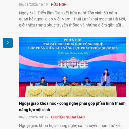
06/08/2026 16:19
HỮU NGHỊ
Ngày 6/8, Triển lãm "Đan kết hữu nghị: Tôn vinh 50 năm
quan hệ ngoại giao Việt Nam - Thái Lan" khai mạc tại Hà Nội,
giới thiệu trang phục truyền thống và những điểm gần gũi về
văn hóa giữa hai nước. Sự kiện cũng nhấn mạnh vai trò của
giao lưu nhân dân trong chặng đường nửa thế kỷ quan hệ
song phương.
Ngoại giao khoa học - công nghệ phải góp phần hình thành
năng lực nội sinh
06/08/2026 08:35
CHUYỆN NGOẠI GIAO
Ngoại giao khoa học - công nghệ cần chuyển mạnh từ kết