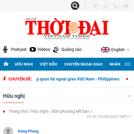
Podcast
Videos
Quảng cáo
English
HỮU NGHỊ
VIỆT KIỀU
CHUYỆN NGOẠI GIAO
NHÂN QUYỀN 
 thiết lập quan hệ ngoại giao Việt Nam - Philippines
CHUYÊN ĐỀ:
500 ngày đê
Hữu nghị
Trang chủ
Hữu nghị
Bốn phương kết bạn
05:56 | 29/06/2022 GMT+7
Đông Phong