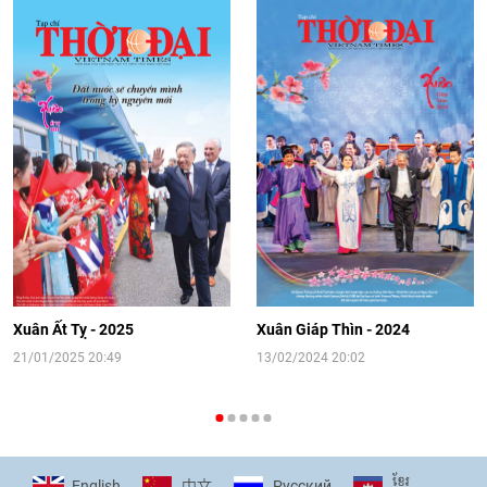
trọng tình cảm của nước Nga
08:02
|
13/06/2026
Video: Cơ hội giao lưu quốc tế cho học
sinh Việt Nam tại trại hè Artek
14:41
|
12/06/2026
[Video] Đối ngoại nhân dân Thủ đô
hướng tới kết nối hiệu quả nguồn lực
người Việt Nam ở nước ngoài
Xuân Ất Tỵ - 2025
Xuân Giáp Thìn - 2024
16:58
|
10/06/2026
21/01/2025 20:49
13/02/2024 20:02
[Video] Plan International đồng hành
cùng thanh thiếu nhi tiên phong ứng
ខ្មែរ
English
Pусский
中文