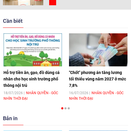
[Video] Trẻ em Đông Á cùng kiến tạo
giải pháp cho những thách thức chung
Cần biết
17:44
|
27/06/2026
[Video] Âm nhạc flamenco gắn kết văn
hoá Việt Nam - Tây Ban Nha
11:10
|
17/06/2026
Hỗ trợ tiền ăn, gạo, đồ dùng cá
"Chốt" phương án tăng lương
nhân cho học sinh trường phổ
tối thiểu vùng năm 2027 ở mức
thông nội trú
7,8%
[Video] Trao tặng Kỷ niệm chương "Vì
hòa bình, hữu nghị giữa các dân tộc"
18/07/2026
NHÂN QUYỀN - GÓC
16/07/2026
NHÂN QUYỀN - GÓC
NHÌN THỜI ĐẠI
NHÌN THỜI ĐẠI
cho Đại sứ Hungary tại Việt Nam
17:25
|
13/06/2026
Bản in
[Video] Nhân dân Việt Nam luôn trân