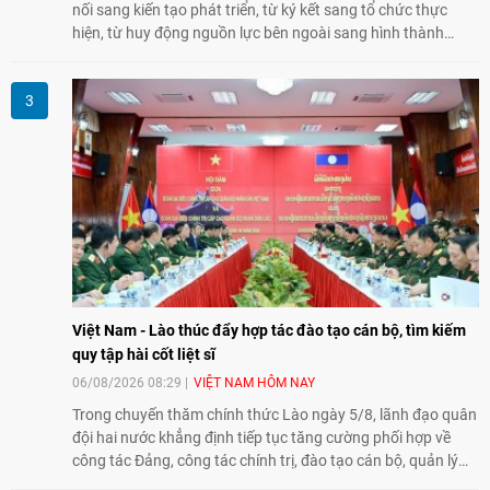
nối sang kiến tạo phát triển, từ ký kết sang tổ chức thực
hiện, từ huy động nguồn lực bên ngoài sang hình thành
năng lực nội sinh, qua đó góp phần đưa khoa học, công
nghệ, đổi mới sáng tạo và chuyển đổi số trở thành động lực
phát triển đất nước.
Việt Nam - Lào thúc đẩy hợp tác đào tạo cán bộ, tìm kiếm
quy tập hài cốt liệt sĩ
06/08/2026 08:29
VIỆT NAM HÔM NAY
Trong chuyến thăm chính thức Lào ngày 5/8, lãnh đạo quân
đội hai nước khẳng định tiếp tục tăng cường phối hợp về
công tác Đảng, công tác chính trị, đào tạo cán bộ, quản lý
biên giới và tìm kiếm, quy tập hài cốt liệt sĩ, góp phần làm