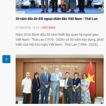
30 năm dấu ấn đối ngoại nhân dân Việt Nam - Thái Lan
07/08/2026 14:25
HỮU NGHỊ
Năm 2026 đánh dấu 50 năm thiết lập quan hệ ngoại giao
Việt Nam - Thái Lan (1976 - 2026) và 30 năm xây dựng, phát
triển của Hội hữu nghị Việt Nam - Thái Lan (1996 - 2026).
Trong dòng chảy quan hệ hai nước, Hội đã kiên trì vun đắp
tình hữu nghị, đồng thời từng bước mở rộng hoạt động từ
giao lưu truyền thống sang kết nối địa phương, doanh
nghiệp, giáo dục, văn hóa và thế hệ trẻ, góp phần tăng
cường sự hiểu biết và hợp tác giữa nhân dân hai nước.