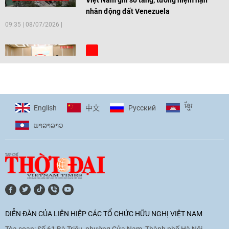
Việt Nam ghi sổ tang, tưởng niệm nạn
nhân động đất Venezuela
09:35
|
08/07/2026
[Video] Trẻ em Đông Á cùng kiến tạo
giải pháp cho những thách thức chung
17:44
|
27/06/2026
ខ្មែរ
English
Pусский
中文
ພາ​ສາ​ລາວ
[Video] Âm nhạc flamenco gắn kết văn
hoá Việt Nam - Tây Ban Nha
11:10
|
17/06/2026
[Video] Trao tặng Kỷ niệm chương "Vì
hòa bình, hữu nghị giữa các dân tộc"
DIỄN ĐÀN CỦA LIÊN HIỆP CÁC TỔ CHỨC HỮU NGHỊ VIỆT NAM
cho Đại sứ Hungary tại Việt Nam