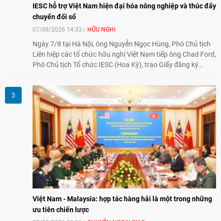
IESC hỗ trợ Việt Nam hiện đại hóa nông nghiệp và thúc đẩy
chuyển đổi số
07/08/2026 14:33
HỮU NGHỊ
Ngày 7/8 tại Hà Nội, ông Nguyễn Ngọc Hùng, Phó Chủ tịch
Liên hiệp các tổ chức hữu nghị Việt Nam tiếp ông Chad Ford,
Phó Chủ tịch Tổ chức IESC (Hoa Kỳ), trao Giấy đăng ký
thành lập Văn phòng Đại diện của IESC tại Việt Nam và trao
đổi về định hướng triển khai Dự án "Mở rộng Thương mại
Nông nghiệp và An toàn thực phẩm Hoa Kỳ - Việt Nam",
hướng tới thúc đẩy chuyển đổi số, hiện đại hóa nông nghiệp
và mở rộng hợp tác phát triển giữa hai nước.
Việt Nam - Malaysia: hợp tác hàng hải là một trong những
ưu tiên chiến lược