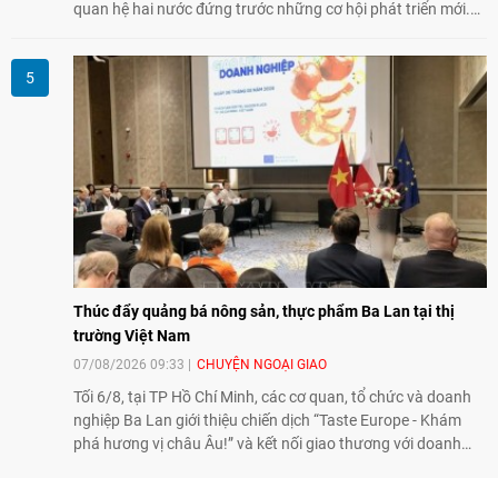
quan hệ hai nước đứng trước những cơ hội phát triển mới.
Cùng với đối ngoại Đảng và ngoại giao Nhà nước, đối ngoại
nhân dân có vai trò quan trọng trong việc củng cố nền tảng
xã hội, tăng cường hiểu biết, tin cậy và gắn bó giữa nhân
dân hai nước.
Thúc đẩy quảng bá nông sản, thực phẩm Ba Lan tại thị
trường Việt Nam
07/08/2026 09:33
CHUYỆN NGOẠI GIAO
Tối 6/8, tại TP Hồ Chí Minh, các cơ quan, tổ chức và doanh
nghiệp Ba Lan giới thiệu chiến dịch “Taste Europe - Khám
phá hương vị châu Âu!” và kết nối giao thương với doanh
nghiệp Việt Nam, qua đó tiếp tục thúc đẩy quảng bá nông
sản, thực phẩm Ba Lan tại thị trường Việt Nam.