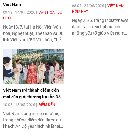
Việt Nam
08:05 | 26/06/2026
VIỆT NAM
HÔM NAY
09:19 | 14/07/2026
VĂN HÓA - DU
LỊCH
Ngày 25/6, trang Indiatvnews
đăng tải bài viết phân tích
Ngày13/7, tại Hà Nội, Viện Văn
những yếu tố giúp Việt Nam
hóa, Nghệ thuật, Thể thao và Du
ngày càng thu hút du khách Ấn
lịch Việt Nam (Bộ Văn hóa, Thể
Độ. Theo bài báo, sự kết hợp
thao và Du lịch) tổ chức Hội
giữa chi phí hợp lý, kết nối hàng
thảo "Ẩm thực với phát triển du
không thuận tiện, cảnh quan đa
lịch Việt Nam". Hội thảo quy tụ
dạng và dịch vụ thân thiện đã
các nhà quản lý, chuyên gia, nhà
đưa Việt Nam trở thành một
nghiên cứu và doanh nghiệp
trong những điểm đến quốc tế
nhằm đề xuất các giải pháp
được du khách Ấn Độ yêu thích.
phát huy giá trị ẩm thực như
Việt Nam trở thành điểm đến
một nguồn lực văn hóa, góp
mới của giới thượng lưu Ấn Độ
phần nâng cao sức cạnh tranh
và xây dựng thương hiệu du lịch
10:08 | 13/05/2026
ĐIỂM ĐẾN
Việt Nam trong bối cảnh hội
Việt Nam đang nổi lên như một
nhập quốc tế.
trong những điểm đến được du
khách Ấn Độ yêu thích nhất tại
châu Á, không chỉ nhờ cảnh