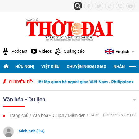
Podcast
Videos
Quảng cáo
English
HỮU NGHỊ
VIỆT KIỀU
CHUYỆN NGOẠI GIAO
NHÂN QUYỀN 
 ngày thiết lập quan hệ ngoại giao Việt Nam - Philippines
CHUYÊN ĐỀ:
500 ngà
Văn hóa - Du lịch
Trang chủ
Văn hóa - Du lịch
Điểm đến
14:39 | 12/06/2026 GMT+7
Minh Anh (TH)