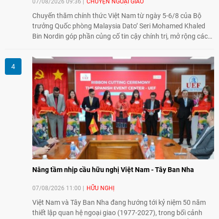
07/08/2026 09:36
CHUYỆN NGOẠI GIAO
Chuyến thăm chính thức Việt Nam từ ngày 5-6/8 của Bộ
trưởng Quốc phòng Malaysia Dato’ Seri Mohamed Khaled
Bin Nordin góp phần củng cố tin cậy chính trị, mở rộng các
lĩnh vực hợp tác và thúc đẩy quan hệ quốc phòng Việt Nam -
Malaysia theo hướng ngày càng thực chất.
Nâng tầm nhịp cầu hữu nghị Việt Nam - Tây Ban Nha
07/08/2026 11:00
HỮU NGHỊ
Việt Nam và Tây Ban Nha đang hướng tới kỷ niệm 50 năm
thiết lập quan hệ ngoại giao (1977-2027), trong bối cảnh