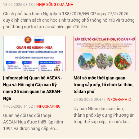
18-07-2026 08:13
NHỊP SỐNG QUA ẢNH
Chính phủ ban hành Nghị định 188/2026/NĐ-CP ngày 27/5/2026
quy định chính sách cho học sinh trường phổ thông nội trú và trường
phổ thông nội trú tại các xã biên giới đất liền.
[Infographic] Quan hệ ASEAN-
Một số mốc thời gian quan
Nga và Hội nghị Cấp cao Kỷ
trọng sắp xếp, tổ chức lại thôn,
niệm 35 năm quan hệ ASEAN-
tổ dân phố
Nga
24-05-2026 09:47
INFOGRAPHIC
17-06-2026 14:52
INFOGRAPHIC
Ủy ban Nhân dân các tỉnh,
thành phố xây dựng Phương án
Quan hệ đối tác đối thoại
tổng thể sắp xếp, tổ chức lại
ASEAN-Nga được thiết lập năm
thôn, tổ dân phố hoàn thành
1991 và được nâng cấp lên
trước ngày 10/6/2026.
quan hệ Đối tác chiến lược năm