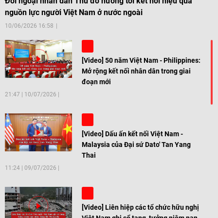
Đối ngoại nhân dân Thủ đô hướng tới kết nối hiệu quả
nguồn lực người Việt Nam ở nước ngoài
10/06/2026 16:58
[Video] 50 năm Việt Nam - Philippines:
Mở rộng kết nối nhân dân trong giai
đoạn mới
21:47
|
10/07/2026
[Video] Dấu ấn kết nối Việt Nam -
Malaysia của Đại sứ Dato' Tan Yang
Thai
11:24
|
09/07/2026
[Video] Liên hiệp các tổ chức hữu nghị