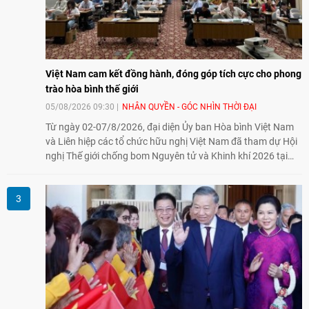
Việt Nam cam kết đồng hành, đóng góp tích cực cho phong
trào hòa bình thế giới
05/08/2026 09:30
NHÂN QUYỀN - GÓC NHÌN THỜI ĐẠI
Từ ngày 02-07/8/2026, đại diện Ủy ban Hòa bình Việt Nam
và Liên hiệp các tổ chức hữu nghị Việt Nam đã tham dự Hội
nghị Thế giới chống bom Nguyên tử và Khinh khí 2026 tại
thành phố Hiroshima, Nhật Bản, tiếp tục khẳng định cam kết
đồng hành cùng với phong trào hoà bình của nhân dân
Nhật Bản và thế giới ủng hộ giải trừ vũ khí hạt nhân của Việt
Nam.