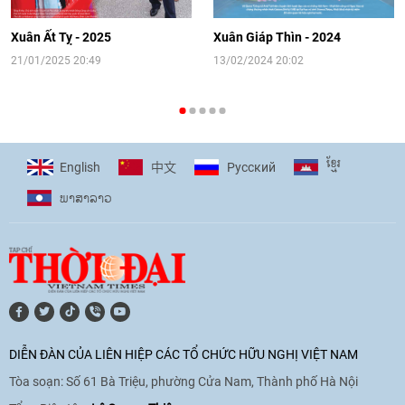
hướng tới kết nối hiệu quả nguồn lực
người Việt Nam ở nước ngoài
Xuân Ất Tỵ - 2025
Xuân Giáp Thìn - 2024
16:58
|
10/06/2026
21/01/2025 20:49
13/02/2024 20:02
[Video] Plan International đồng hành
cùng thanh thiếu nhi tiên phong ứng
ខ្មែរ
English
Pусский
中文
phó với biến đổi khí hậu
ພາ​ສາ​ລາວ
17:07
|
09/06/2026
[Video] Lào dành ưu tiên hàng đầu cho
quan hệ với Việt Nam
11:01
|
09/06/2026
DIỄN ĐÀN CỦA LIÊN HIỆP CÁC TỔ CHỨC HỮU NGHỊ VIỆT NAM
Tòa soạn: Số 61 Bà Triệu, phường Cửa Nam, Thành phố Hà Nội
[Video] Doanh nghiệp Hoa Kỳ hỗ trợ