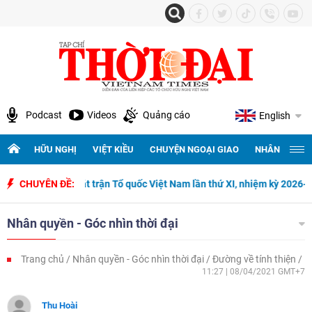
Podcast
Videos
Quảng cáo
English
HỮU NGHỊ
VIỆT KIỀU
CHUYỆN NGOẠI GIAO
NHÂN QUYỀN 
n quốc Mặt trận Tổ quốc Việt Nam lần thứ XI, nhiệm kỳ 2026-2031
CHUYÊN ĐỀ:
5
Nhân quyền - Góc nhìn thời đại
Trang chủ
Nhân quyền - Góc nhìn thời đại
Đường về tính thiện
11:27 | 08/04/2021 GMT+7
Thu Hoài