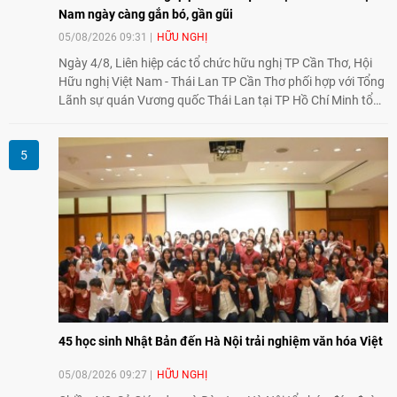
Nam ngày càng gắn bó, gần gũi
05/08/2026 09:31
HỮU NGHỊ
Ngày 4/8, Liên hiệp các tổ chức hữu nghị TP Cần Thơ, Hội
Hữu nghị Việt Nam - Thái Lan TP Cần Thơ phối hợp với Tổng
Lãnh sự quán Vương quốc Thái Lan tại TP Hồ Chí Minh tổ
chức họp mặt kỷ niệm 50 năm thiết lập quan hệ ngoại giao
Việt Nam - Thái Lan (1976-2026). Tại đây, nhấn mạnh vai trò
của giao lưu nhân dân, Tổng Lãnh sự Thái Lan cho biết các
hoạt động trao đổi về văn hóa, giáo dục, du lịch, ẩm thực,
nghệ thuật và giao lưu thanh niên đã góp phần đưa quan hệ
Thái Lan - Việt Nam ngày càng gắn bó, gần gũi.
45 học sinh Nhật Bản đến Hà Nội trải nghiệm văn hóa Việt
05/08/2026 09:27
HỮU NGHỊ