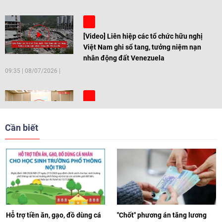
[Video] Liên hiệp các tổ chức hữu nghị
Việt Nam ghi sổ tang, tưởng niệm nạn
nhân động đất Venezuela
09:35
|
08/07/2026
[Video] Trẻ em Đông Á cùng kiến tạo
giải pháp cho những thách thức chung
Cần biết
17:44
|
27/06/2026
[Video] Âm nhạc flamenco gắn kết văn
hoá Việt Nam - Tây Ban Nha
11:10
|
17/06/2026
Hỗ trợ tiền ăn, gạo, đồ dùng cá
"Chốt" phương án tăng lương