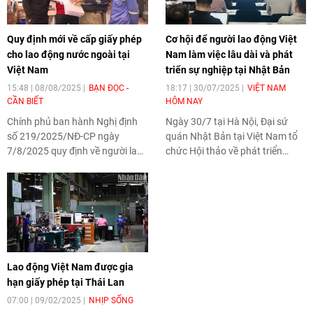
Quy định mới về cấp giấy phép
Cơ hội để người lao động Việt
cho lao động nước ngoài tại
Nam làm việc lâu dài và phát
Việt Nam
triển sự nghiệp tại Nhật Bản
15:48 | 08/08/2025
BẠN ĐỌC -
18:17 | 30/07/2025
VIỆT NAM
CẦN BIẾT
HÔM NAY
Chính phủ ban hành Nghị định
Ngày 30/7 tại Hà Nội, Đại sứ
số 219/2025/NĐ-CP ngày
quán Nhật Bản tại Việt Nam tổ
7/8/2025 quy định về người lao
chức Hội thảo về phát triển
động nước ngoài làm việc tại
nguồn nhân lực Nhật Bản - Việt
Việt Nam. Nghị định này có một
Nam năm 2025. Hội thảo nhằm
số quy định mới về cấp giấy
cập nhật thông tin mới nhất về
phép cho lao động nước ngoài
chương trình “Việc làm để phát
tại Việt Nam.
triển kỹ năng” (ESD) dự kiến sẽ
chính thức triển khai từ năm
2027, thay thế hoàn toàn
Lao động Việt Nam được gia
chương trình thực tập kỹ năng
hạn giấy phép tại Thái Lan
hiện hành. Chương trình được
kỳ vọng sẽ mở ra cơ hội để người
07:00 | 09/02/2025
NHỊP SỐNG
lao động Việt Nam làm việc lâu