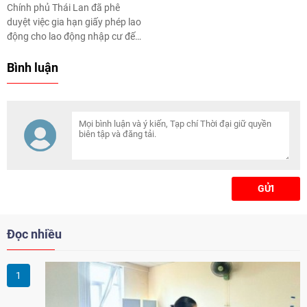
Chính phủ Thái Lan đã phê
dài, ổn định và có lộ trình phát
duyệt việc gia hạn giấy phép lao
triển nghề nghiệp rõ ràng tại
động cho lao động nhập cư đến
Nhật Bản.
từ Việt Nam, Lào, Campuchia và
Myanmar. Quyết định này nhằm
Bình luận
giải quyết tình trạng thiếu hụt
lao động, đồng thời bảo đảm
quyền lợi hợp pháp của người
lao động nước ngoài.
GỬI
Đọc nhiều