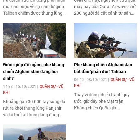
Pakistan vừa lên tiếng phủ nhận
CNN cho hay, ngày 9/9 vừa qua,
mọi cáo buộc về sự can dự giúp
máy bay của Qatar Airways chở
Taliban chiếm được thung lũng
200 người đã cất cánh từ sân
Panjshir từ tay quân kháng
bay Kabul và đây cũng là
chiến.
chuyến bay đầu tiên chở người
nước ngoài rời khỏi Afghanistan
kể từ sau khi Hoa Kỳ hoàn tất
chiến dịch di tản đợt cuối tháng
8.
Được giúp đỡ ngầm, phe kháng
Phe kháng chiến Afghanistan
chiến Afghanistan đang hồi
bắt đầu 'phản đòn' Taliban
sinh?
06:40 | 08/10/2021
QUÂN SỰ - VŨ
KHÍ
14:33 | 15/10/2021
QUÂN SỰ - VŨ
KHÍ
Thay vì dùng chiến tranh quy
ước, giờ đây phe Mặt trận
Khoảng gần 30.000 tay súng đã
Kháng chiến Quốc gia
rút ra khỏi thung lũng Panjshir
Afghanistan lại sử dụng chiến
và lợi thế tại thung lũng đang
tranh du kích nhằm tiêu hao
dần nghiêng về lực lượng Mặt
sinh lực địch, điều này gây cho
trận Kháng chiến Quốc gia
Taliban nhiều khó khăn.
Afghanistan (FANR).