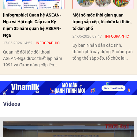
[Infographic] Quan hệ ASEAN-
Một số mốc thời gian quan
Nga và Hội nghị Cấp cao Kỷ
trọng sắp xếp, tổ chức lại thôn,
niệm 35 năm quan hệ ASEAN-
tổ dân phố
Nga
24-05-2026 09:47
INFOGRAPHIC
17-06-2026 14:52
INFOGRAPHIC
Ủy ban Nhân dân các tỉnh,
thành phố xây dựng Phương án
Quan hệ đối tác đối thoại
tổng thể sắp xếp, tổ chức lại
ASEAN-Nga được thiết lập năm
thôn, tổ dân phố hoàn thành
1991 và được nâng cấp lên
trước ngày 10/6/2026.
quan hệ Đối tác chiến lược năm
2018. Hai bên đã tổ chức 5 Hội
nghị Cấp cao vào các năm 2005,
2010, 2016, 2018, 2021.
Videos