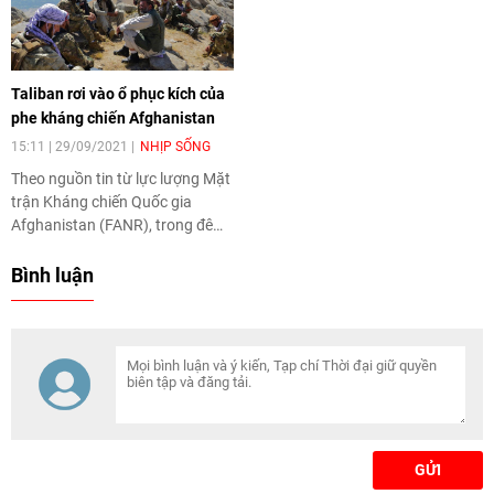
Taliban rơi vào ổ phục kích của
phe kháng chiến Afghanistan
15:11 | 29/09/2021
NHỊP SỐNG
Theo nguồn tin từ lực lượng Mặt
trận Kháng chiến Quốc gia
Afghanistan (FANR), trong đêm
27 rạng sáng 28/9, các binh sĩ
của lực lượng này đã mở nhiều
Bình luận
đợt tấn công đột kích vào vị trí
của Taliban tại thung lũng
Panjshir và một số khu vực lân
cận.
GỬI