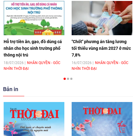
[Video] Âm nhạc flamenco gắn kết văn
hoá Việt Nam - Tây Ban Nha
11:10
|
17/06/2026
Hỗ trợ tiền ăn, gạo, đồ dùng cá
"Chốt" phương án tăng lương
nhân cho học sinh trường phổ
tối thiểu vùng năm 2027 ở mức
thông nội trú
7,8%
[Video] Trao tặng Kỷ niệm chương "Vì
hòa bình, hữu nghị giữa các dân tộc"
18/07/2026
NHÂN QUYỀN - GÓC
16/07/2026
NHÂN QUYỀN - GÓC
NHÌN THỜI ĐẠI
NHÌN THỜI ĐẠI
cho Đại sứ Hungary tại Việt Nam
17:25
|
13/06/2026
Bản in
[Video] Nhân dân Việt Nam luôn trân
trọng tình cảm của nước Nga
08:02
|
13/06/2026