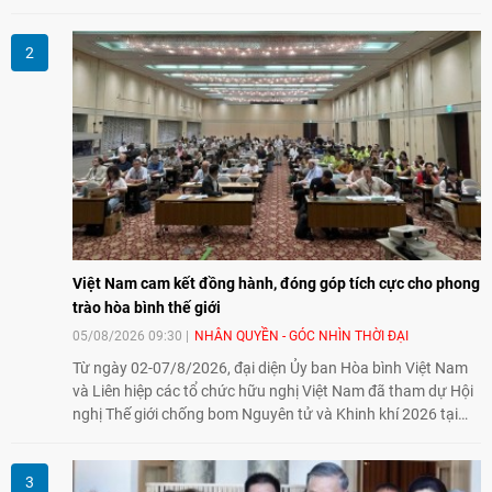
nguồn nhân lực chất lượng cao cho một chuyên ngành trẻ
tại Việt Nam.
Việt Nam cam kết đồng hành, đóng góp tích cực cho phong
trào hòa bình thế giới
05/08/2026 09:30
NHÂN QUYỀN - GÓC NHÌN THỜI ĐẠI
Từ ngày 02-07/8/2026, đại diện Ủy ban Hòa bình Việt Nam
và Liên hiệp các tổ chức hữu nghị Việt Nam đã tham dự Hội
nghị Thế giới chống bom Nguyên tử và Khinh khí 2026 tại
thành phố Hiroshima, Nhật Bản, tiếp tục khẳng định cam kết
đồng hành cùng với phong trào hoà bình của nhân dân
Nhật Bản và thế giới ủng hộ giải trừ vũ khí hạt nhân của Việt