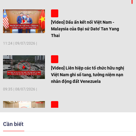
[Video] Dấu ấn kết nối Việt Nam -
Malaysia của Đại sứ Dato' Tan Yang
Thai
11:24
|
09/07/2026
[Video] Liên hiệp các tổ chức hữu nghị
Việt Nam ghi sổ tang, tưởng niệm nạn
nhân động đất Venezuela
09:35
|
08/07/2026
[Video] Trẻ em Đông Á cùng kiến tạo
giải pháp cho những thách thức chung
Cần biết
17:44
|
27/06/2026