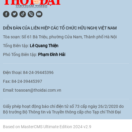
[Video] Lào dành ưu tiên hàng đầu cho
quan hệ với Việt Nam
11:01
|
09/06/2026
DIỄN ĐÀN CỦA LIÊN HIỆP CÁC TỔ CHỨC HỮU NGHỊ VIỆT NAM
Tòa soạn: Số 61 Bà Triệu, phường Cửa Nam, Thành phố Hà Nội
[Video] Doanh nghiệp Hoa Kỳ hỗ trợ
Việt Nam xác định danh tính người mất
Tổng Biên tập:
Lê Quang Thiện
tích trong chiến tranh
Phó Tổng Biên tập:
Phạm Đình Hải
20:38
|
02/06/2026
Điện thoại: 84-24-39445396
Fax: 84-24-39445397
Email:
toasoan@thoidai.com.vn
Giấy phép hoạt động báo chí điện tử số 73 cấp ngày 26/2/2020 do
Bộ trưởng Bộ Thông tin và Truyền thông cấp cho Tạp chí Thời Đại
Based on MasterCMS Ultimate Edition 2024 v2.9