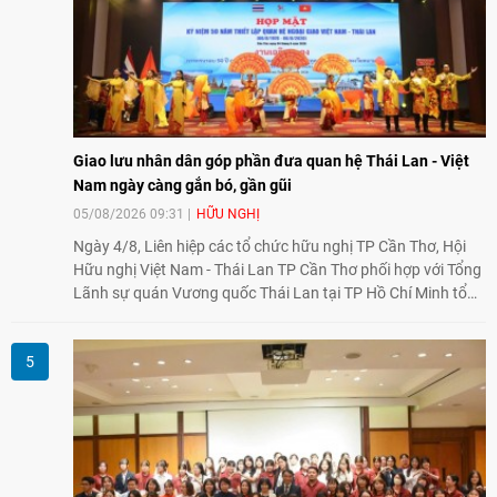
Giao lưu nhân dân góp phần đưa quan hệ Thái Lan - Việt
Nam ngày càng gắn bó, gần gũi
05/08/2026 09:31
HỮU NGHỊ
Ngày 4/8, Liên hiệp các tổ chức hữu nghị TP Cần Thơ, Hội
Hữu nghị Việt Nam - Thái Lan TP Cần Thơ phối hợp với Tổng
Lãnh sự quán Vương quốc Thái Lan tại TP Hồ Chí Minh tổ
chức họp mặt kỷ niệm 50 năm thiết lập quan hệ ngoại giao
Việt Nam - Thái Lan (1976-2026). Tại đây, nhấn mạnh vai trò
của giao lưu nhân dân, Tổng Lãnh sự Thái Lan cho biết các
hoạt động trao đổi về văn hóa, giáo dục, du lịch, ẩm thực,
nghệ thuật và giao lưu thanh niên đã góp phần đưa quan hệ
Thái Lan - Việt Nam ngày càng gắn bó, gần gũi.