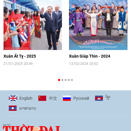
Video: Cơ hội giao lưu quốc tế cho học
sinh Việt Nam tại trại hè Artek
14:41
|
12/06/2026
[Video] Đối ngoại nhân dân Thủ đô
hướng tới kết nối hiệu quả nguồn lực
người Việt Nam ở nước ngoài
Xuân Ất Tỵ - 2025
Xuân Giáp Thìn - 2024
16:58
|
10/06/2026
21/01/2025 20:49
13/02/2024 20:02
[Video] Plan International đồng hành
cùng thanh thiếu nhi tiên phong ứng
ខ្មែរ
English
Pусский
中文
phó với biến đổi khí hậu
ພາ​ສາ​ລາວ
17:07
|
09/06/2026