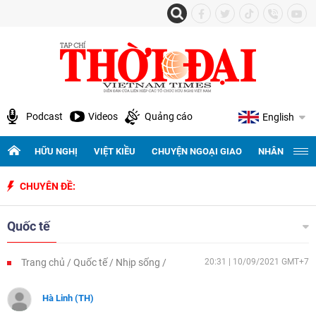
Podcast
Videos
Quảng cáo
English
HỮU NGHỊ
VIỆT KIỀU
CHUYỆN NGOẠI GIAO
NHÂN QUYỀN 
CHUYÊN ĐỀ:
K
Quốc tế
Trang chủ
Quốc tế
Nhịp sống
20:31 | 10/09/2021 GMT+7
Hà Linh (TH)