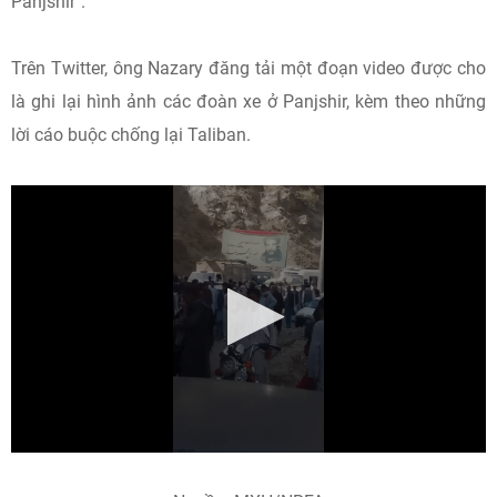
Panjshir".
Trên Twitter, ông Nazary đăng tải một đoạn video được cho
là ghi lại hình ảnh các đoàn xe ở Panjshir, kèm theo những
lời cáo buộc chống lại Taliban.