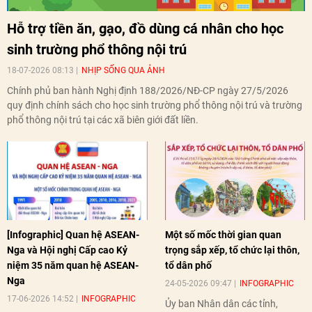
Hỗ trợ tiền ăn, gạo, đồ dùng cá nhân cho học
sinh trường phổ thông nội trú
18-07-2026 08:13
NHỊP SỐNG QUA ẢNH
Chính phủ ban hành Nghị định 188/2026/NĐ-CP ngày 27/5/2026
quy định chính sách cho học sinh trường phổ thông nội trú và trường
phổ thông nội trú tại các xã biên giới đất liền.
[Infographic] Quan hệ ASEAN-
Một số mốc thời gian quan
Nga và Hội nghị Cấp cao Kỷ
trọng sắp xếp, tổ chức lại thôn,
niệm 35 năm quan hệ ASEAN-
tổ dân phố
Nga
24-05-2026 09:47
INFOGRAPHIC
17-06-2026 14:52
INFOGRAPHIC
Ủy ban Nhân dân các tỉnh,