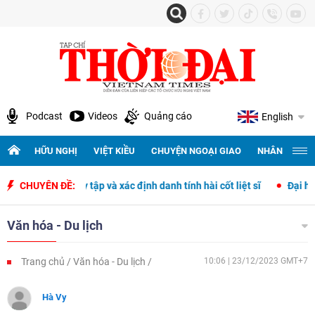
Podcast
Videos
Quảng cáo
English
HỮU NGHỊ
VIỆT KIỀU
CHUYỆN NGOẠI GIAO
NHÂN QUYỀN 
, quy tập và xác định danh tính hài cốt liệt sĩ
CHUYÊN ĐỀ:
Đại hội đại biểu t
Văn hóa - Du lịch
Trang chủ
Văn hóa - Du lịch
10:06 | 23/12/2023 GMT+7
Hà Vy