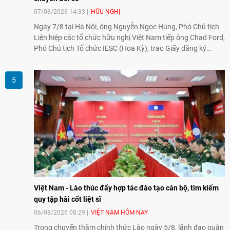
07/08/2026 14:33
HỮU NGHỊ
Ngày 7/8 tại Hà Nội, ông Nguyễn Ngọc Hùng, Phó Chủ tịch
Liên hiệp các tổ chức hữu nghị Việt Nam tiếp ông Chad Ford,
Phó Chủ tịch Tổ chức IESC (Hoa Kỳ), trao Giấy đăng ký
thành lập Văn phòng Đại diện của IESC tại Việt Nam và trao
đổi về định hướng triển khai Dự án "Mở rộng Thương mại
Nông nghiệp và An toàn thực phẩm Hoa Kỳ - Việt Nam",
hướng tới thúc đẩy chuyển đổi số, hiện đại hóa nông nghiệp
và mở rộng hợp tác phát triển giữa hai nước.
Việt Nam - Lào thúc đẩy hợp tác đào tạo cán bộ, tìm kiếm
quy tập hài cốt liệt sĩ
06/08/2026 08:29
VIỆT NAM HÔM NAY
Trong chuyến thăm chính thức Lào ngày 5/8, lãnh đạo quân