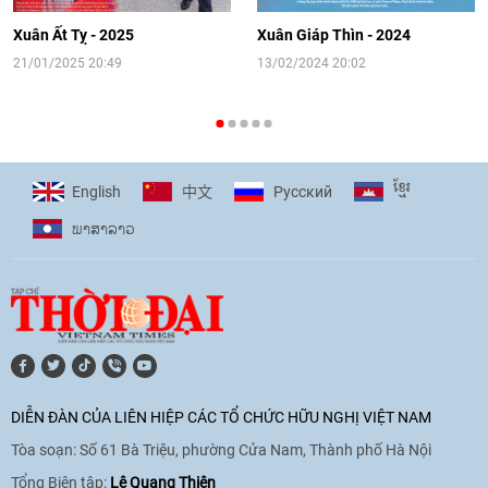
hướng tới kết nối hiệu quả nguồn lực
người Việt Nam ở nước ngoài
Xuân Ất Tỵ - 2025
Xuân Giáp Thìn - 2024
16:58
|
10/06/2026
21/01/2025 20:49
13/02/2024 20:02
[Video] Plan International đồng hành
cùng thanh thiếu nhi tiên phong ứng
ខ្មែរ
English
Pусский
中文
phó với biến đổi khí hậu
ພາ​ສາ​ລາວ
17:07
|
09/06/2026
[Video] Lào dành ưu tiên hàng đầu cho
quan hệ với Việt Nam
11:01
|
09/06/2026
DIỄN ĐÀN CỦA LIÊN HIỆP CÁC TỔ CHỨC HỮU NGHỊ VIỆT NAM
Tòa soạn: Số 61 Bà Triệu, phường Cửa Nam, Thành phố Hà Nội
[Video] Doanh nghiệp Hoa Kỳ hỗ trợ
Việt Nam xác định danh tính người mất
Tổng Biên tập:
Lê Quang Thiện