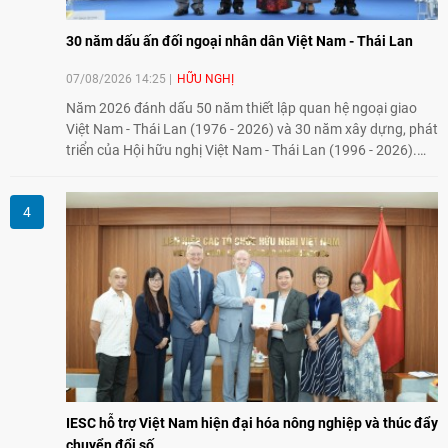
30 năm dấu ấn đối ngoại nhân dân Việt Nam - Thái Lan
07/08/2026 14:25
HỮU NGHỊ
Năm 2026 đánh dấu 50 năm thiết lập quan hệ ngoại giao
Việt Nam - Thái Lan (1976 - 2026) và 30 năm xây dựng, phát
triển của Hội hữu nghị Việt Nam - Thái Lan (1996 - 2026).
Trong dòng chảy quan hệ hai nước, Hội đã kiên trì vun đắp
tình hữu nghị, đồng thời từng bước mở rộng hoạt động từ
giao lưu truyền thống sang kết nối địa phương, doanh
nghiệp, giáo dục, văn hóa và thế hệ trẻ, góp phần tăng
cường sự hiểu biết và hợp tác giữa nhân dân hai nước.
IESC hỗ trợ Việt Nam hiện đại hóa nông nghiệp và thúc đẩy
chuyển đổi số