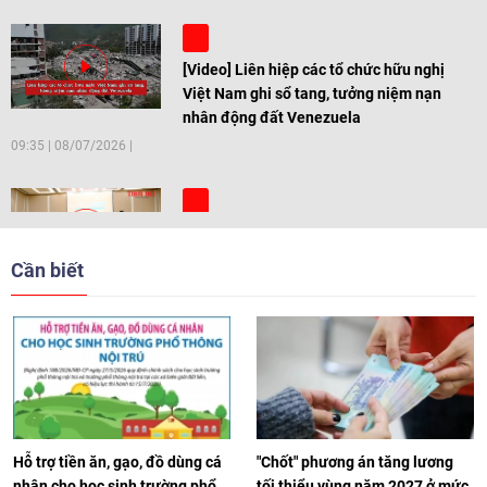
[Video] Liên hiệp các tổ chức hữu nghị
Việt Nam ghi sổ tang, tưởng niệm nạn
nhân động đất Venezuela
09:35
|
08/07/2026
[Video] Trẻ em Đông Á cùng kiến tạo
giải pháp cho những thách thức chung
Cần biết
17:44
|
27/06/2026
[Video] Âm nhạc flamenco gắn kết văn
hoá Việt Nam - Tây Ban Nha
11:10
|
17/06/2026
Hỗ trợ tiền ăn, gạo, đồ dùng cá
"Chốt" phương án tăng lương
nhân cho học sinh trường phổ
tối thiểu vùng năm 2027 ở mức