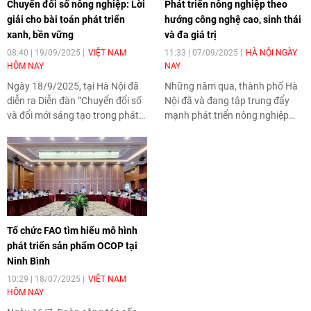
Chuyển đổi số nông nghiệp: Lời
Phát triển nông nghiệp theo
giải cho bài toán phát triển
hướng công nghệ cao, sinh thái
xanh, bền vững
và đa giá trị
08:40 | 19/09/2025
VIỆT NAM
11:33 | 07/09/2025
HÀ NỘI NGÀY
HÔM NAY
NAY
Ngày 18/9/2025, tại Hà Nội đã
Những năm qua, thành phố Hà
diễn ra Diễn đàn “Chuyển đổi số
Nội đã và đang tập trung đẩy
và đổi mới sáng tạo trong phát
mạnh phát triển nông nghiệp
triển nông nghiệp và bảo vệ môi
ứng dụng công nghệ cao, nông
trường”. Sự kiện này là một
nghiệp sinh thái, nông nghiệp đa
phần của phiên chợ nông sản,
giá trị. Điều này nhằm góp phần
đặc sản vùng miền năm 2025,
nâng cao năng suất, chất lượng
nhằm đẩy mạnh quảng bá và
sản phẩm, gia tăng giá trị kinh tế
tiêu thụ nông sản, thúc đẩy phát
cho người dân. Đây cũng chính
triển nông nghiệp xanh, bền
là hướng đi bền vững của ngành
Tổ chức FAO tìm hiểu mô hình
vững thông qua việc ứng dụng
nông nghiệp Thủ đô trong giai
phát triển sản phẩm OCOP tại
công nghệ số và đổi mới sáng
đoạn tiếp theo.
Ninh Bình
tạo.
10:29 | 18/07/2025
VIỆT NAM
HÔM NAY