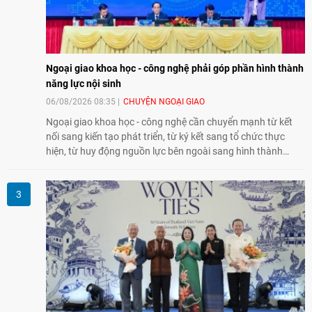
Ngoại giao khoa học - công nghệ phải góp phần hình thành
năng lực nội sinh
06/08/2026 08:35
CHUYỆN NGOẠI GIAO
Ngoại giao khoa học - công nghệ cần chuyển mạnh từ kết
nối sang kiến tạo phát triển, từ ký kết sang tổ chức thực
hiện, từ huy động nguồn lực bên ngoài sang hình thành
năng lực nội sinh, qua đó góp phần đưa khoa học, công
nghệ, đổi mới sáng tạo và chuyển đổi số trở thành động lực
phát triển đất nước.