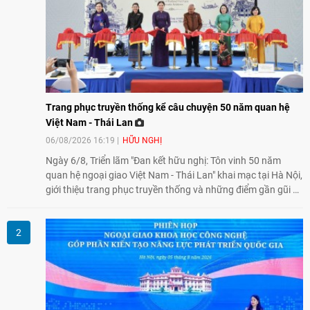
Trang phục truyền thống kể câu chuyện 50 năm quan hệ
Việt Nam - Thái Lan
06/08/2026 16:19
HỮU NGHỊ
Ngày 6/8, Triển lãm "Đan kết hữu nghị: Tôn vinh 50 năm
quan hệ ngoại giao Việt Nam - Thái Lan" khai mạc tại Hà Nội,
giới thiệu trang phục truyền thống và những điểm gần gũi về
văn hóa giữa hai nước. Sự kiện cũng nhấn mạnh vai trò của
giao lưu nhân dân trong chặng đường nửa thế kỷ quan hệ
song phương.