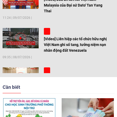
Malaysia của Đại sứ Dato' Tan Yang
Thai
11:24
|
09/07/2026
[Video] Liên hiệp các tổ chức hữu nghị
Việt Nam ghi sổ tang, tưởng niệm nạn
nhân động đất Venezuela
09:35
|
08/07/2026
[Video] Trẻ em Đông Á cùng kiến tạo
giải pháp cho những thách thức chung
Cần biết
17:44
|
27/06/2026
[Video] Âm nhạc flamenco gắn kết văn