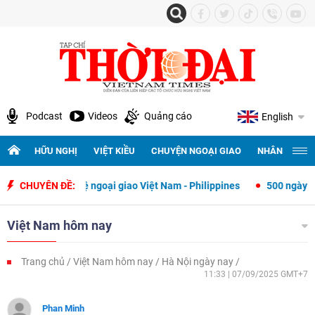
Podcast
Videos
Quảng cáo
English
HỮU NGHỊ
VIỆT KIỀU
CHUYỆN NGOẠI GIAO
NHÂN QUYỀN 
quan hệ ngoại giao Việt Nam - Philippines
CHUYÊN ĐỀ:
500 ngày đêm tìm kiếm, 
Việt Nam hôm nay
Trang chủ
Việt Nam hôm nay
Hà Nội ngày nay
11:33 | 07/09/2025 GMT+7
Phan Minh