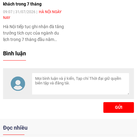
khách trong 7 tháng
trình phát triển của Thủ đô.
09:07 | 31/07/2026
HÀ NỘI NGÀY
NAY
Hà Nội tiếp tục ghi nhận đà tăng
trưởng tích cực của ngành du
lịch trong 7 tháng đầu năm
2026 khi đón khoảng 21,16 triệu
lượt khách, tăng 15% so với
Bình luận
cùng kỳ năm trước. Tổng thu từ
khách du lịch ước đạt 86.470 tỷ
đồng, tăng 17,9%, tạo nền tảng
để ngành hoàn thành các mục
tiêu tăng trưởng trong năm.
GỬI
Đọc nhiều