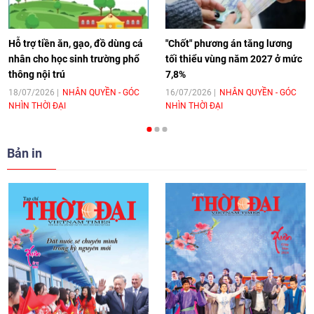
hoá Việt Nam - Tây Ban Nha
11:10
|
17/06/2026
Hỗ trợ tiền ăn, gạo, đồ dùng cá
"Chốt" phương án tăng lương
nhân cho học sinh trường phổ
tối thiểu vùng năm 2027 ở mức
thông nội trú
7,8%
[Video] Trao tặng Kỷ niệm chương "Vì
hòa bình, hữu nghị giữa các dân tộc"
18/07/2026
NHÂN QUYỀN - GÓC
16/07/2026
NHÂN QUYỀN - GÓC
NHÌN THỜI ĐẠI
NHÌN THỜI ĐẠI
cho Đại sứ Hungary tại Việt Nam
17:25
|
13/06/2026
Bản in
[Video] Nhân dân Việt Nam luôn trân
trọng tình cảm của nước Nga
08:02
|
13/06/2026
Video: Cơ hội giao lưu quốc tế cho học
sinh Việt Nam tại trại hè Artek
14:41
|
12/06/2026