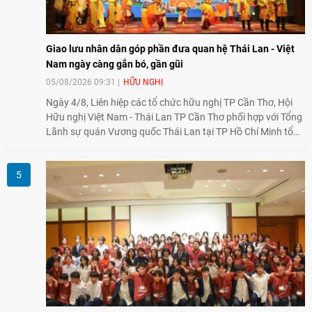
Giao lưu nhân dân góp phần đưa quan hệ Thái Lan - Việt
Nam ngày càng gắn bó, gần gũi
05/08/2026 09:31
HỮU NGHỊ
Ngày 4/8, Liên hiệp các tổ chức hữu nghị TP Cần Thơ, Hội
Hữu nghị Việt Nam - Thái Lan TP Cần Thơ phối hợp với Tổng
Lãnh sự quán Vương quốc Thái Lan tại TP Hồ Chí Minh tổ
chức họp mặt kỷ niệm 50 năm thiết lập quan hệ ngoại giao
Việt Nam - Thái Lan (1976-2026). Tại đây, nhấn mạnh vai trò
của giao lưu nhân dân, Tổng Lãnh sự Thái Lan cho biết các
hoạt động trao đổi về văn hóa, giáo dục, du lịch, ẩm thực,
nghệ thuật và giao lưu thanh niên đã góp phần đưa quan hệ
Thái Lan - Việt Nam ngày càng gắn bó, gần gũi.