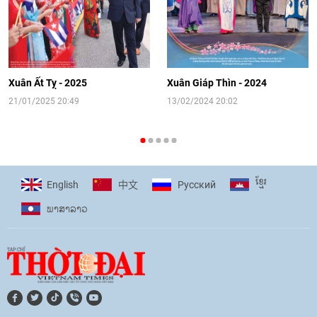
[Video] Đối ngoại nhân dân Thủ đô
hướng tới kết nối hiệu quả nguồn lực
người Việt Nam ở nước ngoài
Xuân Ất Tỵ - 2025
Xuân Giáp Thìn - 2024
16:58
|
10/06/2026
21/01/2025 20:49
13/02/2024 20:02
[Video] Plan International đồng hành
cùng thanh thiếu nhi tiên phong ứng
ខ្មែរ
English
Pусский
中文
phó với biến đổi khí hậu
ພາ​ສາ​ລາວ
17:07
|
09/06/2026
[Video] Lào dành ưu tiên hàng đầu cho
quan hệ với Việt Nam
11:01
|
09/06/2026