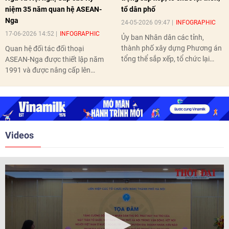
niệm 35 năm quan hệ ASEAN-
tổ dân phố
Nga
24-05-2026 09:47
INFOGRAPHIC
17-06-2026 14:52
INFOGRAPHIC
Ủy ban Nhân dân các tỉnh,
thành phố xây dựng Phương án
Quan hệ đối tác đối thoại
tổng thể sắp xếp, tổ chức lại
ASEAN-Nga được thiết lập năm
thôn, tổ dân phố hoàn thành
1991 và được nâng cấp lên
trước ngày 10/6/2026.
quan hệ Đối tác chiến lược năm
2018. Hai bên đã tổ chức 5 Hội
nghị Cấp cao vào các năm 2005,
2010, 2016, 2018, 2021.
Videos