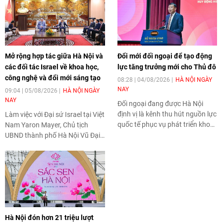
Mở rộng hợp tác giữa Hà Nội và
Đổi mới đối ngoại để tạo động
các đối tác Israel về khoa học,
lực tăng trưởng mới cho Thủ đô
công nghệ và đổi mới sáng tạo
08:28 | 04/08/2026
HÀ NỘI NGÀY
NAY
09:04 | 05/08/2026
HÀ NỘI NGÀY
NAY
Đối ngoại đang được Hà Nội
định vị là kênh thu hút nguồn lực
Làm việc với Đại sứ Israel tại Việt
quốc tế phục vụ phát triển khoa
Nam Yaron Mayer, Chủ tịch
học công nghệ, đổi mới sáng tạo
UBND thành phố Hà Nội Vũ Đại
và công nghiệp văn hóa, tạo
Thắng khẳng định thành phố sẽ
thêm động lực tăng trưởng và
tiếp tục mở rộng hợp tác với các
nâng cao năng lực cạnh tranh
đối tác Israel trong những lĩnh
của Thủ đô.
vực có thế mạnh như trí tuệ
nhân tạo, an ninh mạng, đô thị
thông minh, chuyển đổi số và
nông nghiệp công nghệ cao, góp
Hà Nội đón hơn 21 triệu lượt
phần tạo thêm động lực cho quá