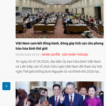
Việt Nam cam kết đồng hành, đóng góp tích cực cho phong
trào hòa bình thế giới
05/08/2026 09:30
NHÂN QUYỀN - GÓC NHÌN THỜI ĐẠI
Từ ngày 02-07/8/2026, đại diện Ủy ban Hòa bình Việt Nam
và Liên hiệp các tổ chức hữu nghị Việt Nam đã tham dự Hội
nghị Thế giới chống bom Nguyên tử và Khinh khí 2026 tại
thành phố Hiroshima, Nhật Bản, tiếp tục khẳng định cam kết
đồng hành cùng với phong trào hoà bình của nhân dân
Nhật Bản và thế giới ủng hộ giải trừ vũ khí hạt nhân của Việt
Nam.