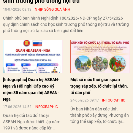
sinh trường phổ thông nội trú
18-07-2026 08:13
NHỊP SỐNG QUA ẢNH
Chính phủ ban hành Nghị định 188/2026/NĐ-CP ngày 27/5/2026
quy định chính sách cho học sinh trường phổ thông nội trú và trường
phổ thông nội trú tại các xã biên giới đất liền.
[Infographic] Quan hệ ASEAN-
Một số mốc thời gian quan
Nga và Hội nghị Cấp cao Kỷ
trọng sắp xếp, tổ chức lại thôn,
niệm 35 năm quan hệ ASEAN-
tổ dân phố
Nga
24-05-2026 09:47
INFOGRAPHIC
17-06-2026 14:52
INFOGRAPHIC
Ủy ban Nhân dân các tỉnh,
thành phố xây dựng Phương án
Quan hệ đối tác đối thoại
tổng thể sắp xếp, tổ chức lại
ASEAN-Nga được thiết lập năm
thôn, tổ dân phố hoàn thành
1991 và được nâng cấp lên