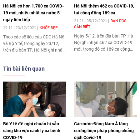
Hà Nội có hơn 1.700 ca COVID-
Hà Nội thêm 462 ca COVID-19,
19 mới, nhiều nhất cả nước 5
tại cộng đồng 189 ca
ngày liên tiếp
21:21 | 05/12/2021
BẠN ĐỌC -
CẦN BIẾT
19:11 | 23/12/2021
KHỎE ĐẸP
Ngày 5/12, trên địa bàn TP. Hà
Theo các số liệu của CDC Hà Nội
Nội ghi nhận 462 ca COVID-19
và Bộ Y tế, trong ngày 23/12,
mới, trong đó có 189 ca cộng
trên địa bàn TP. Hà Nội ghi nhận
đồng, 167 ca ở khu cách ly và
hơn 1.700 ca COVID-19 mới.
106 ca ở khu phong tỏa.
Như vậy, đây là ngày thứ 5 liên
Tin bài liên quan
tiếp Hà Nội có số ca mắc mới
cao nhất cả nước.
Bộ Y tế đề nghị chuẩn bị sẵn
Các nước Đông Nam Á tăng
sàng khu vực cách ly ca bệnh
cường biện pháp phòng chống
COVID-19
dịch Covid-19