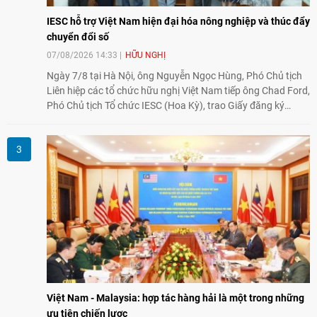
IESC hỗ trợ Việt Nam hiện đại hóa nông nghiệp và thúc đẩy
chuyển đổi số
07/08/2026 14:33
HỮU NGHỊ
Ngày 7/8 tại Hà Nội, ông Nguyễn Ngọc Hùng, Phó Chủ tịch
Liên hiệp các tổ chức hữu nghị Việt Nam tiếp ông Chad Ford,
Phó Chủ tịch Tổ chức IESC (Hoa Kỳ), trao Giấy đăng ký
thành lập Văn phòng Đại diện của IESC tại Việt Nam và trao
đổi về định hướng triển khai Dự án "Mở rộng Thương mại
Nông nghiệp và An toàn thực phẩm Hoa Kỳ - Việt Nam",
hướng tới thúc đẩy chuyển đổi số, hiện đại hóa nông nghiệp
và mở rộng hợp tác phát triển giữa hai nước.
Việt Nam - Malaysia: hợp tác hàng hải là một trong những
ưu tiên chiến lược