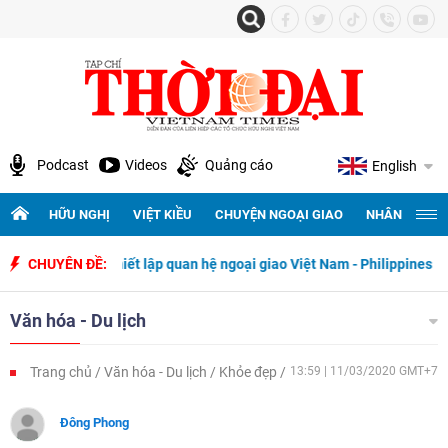
Podcast
Videos
Quảng cáo
English
HỮU NGHỊ
VIỆT KIỀU
CHUYỆN NGOẠI GIAO
NHÂN QUYỀN 
ngày thiết lập quan hệ ngoại giao Việt Nam - Philippines
CHUYÊN ĐỀ:
500 ngà
Văn hóa - Du lịch
Trang chủ
Văn hóa - Du lịch
Khỏe đẹp
13:59 | 11/03/2020 GMT+7
Đông Phong