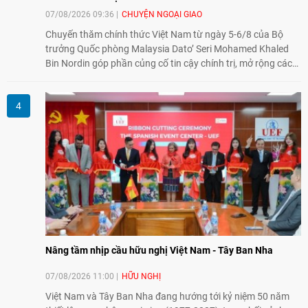
07/08/2026 09:36
CHUYỆN NGOẠI GIAO
Chuyến thăm chính thức Việt Nam từ ngày 5-6/8 của Bộ
trưởng Quốc phòng Malaysia Dato’ Seri Mohamed Khaled
Bin Nordin góp phần củng cố tin cậy chính trị, mở rộng các
lĩnh vực hợp tác và thúc đẩy quan hệ quốc phòng Việt Nam -
Malaysia theo hướng ngày càng thực chất.
Nâng tầm nhịp cầu hữu nghị Việt Nam - Tây Ban Nha
07/08/2026 11:00
HỮU NGHỊ
Việt Nam và Tây Ban Nha đang hướng tới kỷ niệm 50 năm