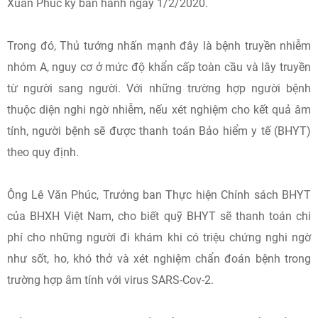
Xuân Phúc ký ban hành ngày 1/2/2020.
Trong đó, Thủ tướng nhấn mạnh đây là bệnh truyền nhiễm
nhóm A, nguy cơ ở mức độ khẩn cấp toàn cầu và lây truyền
từ người sang người. Với những trường hợp người bệnh
thuộc diện nghi ngờ nhiễm, nếu xét nghiệm cho kết quả âm
tính, người bệnh sẽ được thanh toán Bảo hiểm y tế (BHYT)
theo quy định.
Ông Lê Văn Phúc, Trưởng ban Thực hiện Chính sách BHYT
của BHXH Việt Nam, cho biết quỹ BHYT sẽ thanh toán chi
phí cho những người đi khám khi có triệu chứng nghi ngờ
như sốt, ho, khó thở và xét nghiệm chẩn đoán bệnh trong
trường hợp âm tính với virus SARS-Cov-2.