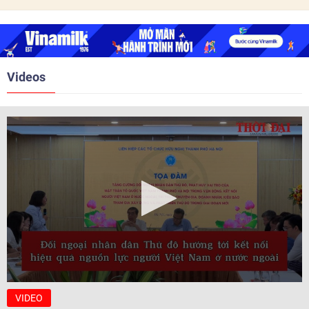
trước ngày 10/6/2026.
quan hệ Đối tác chiến lược năm
2018. Hai bên đã tổ chức 5 Hội
nghị Cấp cao vào các năm 2005,
2010, 2016, 2018, 2021.
Videos
VIDEO