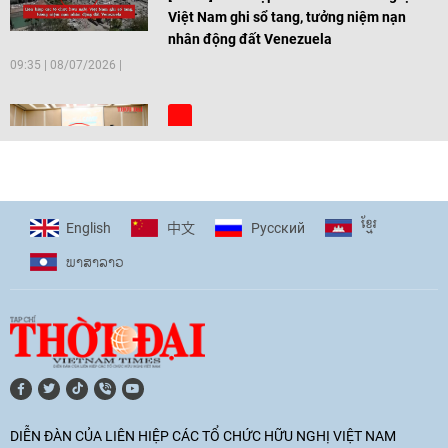
Việt Nam ghi sổ tang, tưởng niệm nạn
nhân động đất Venezuela
09:35
|
08/07/2026
[Video] Trẻ em Đông Á cùng kiến tạo
giải pháp cho những thách thức chung
17:44
|
27/06/2026
ខ្មែរ
English
Pусский
中文
ພາ​ສາ​ລາວ
[Video] Âm nhạc flamenco gắn kết văn
hoá Việt Nam - Tây Ban Nha
11:10
|
17/06/2026
[Video] Trao tặng Kỷ niệm chương "Vì
hòa bình, hữu nghị giữa các dân tộc"
DIỄN ĐÀN CỦA LIÊN HIỆP CÁC TỔ CHỨC HỮU NGHỊ VIỆT NAM