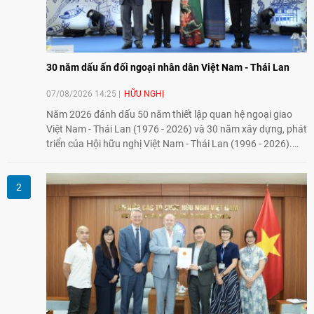
30 năm dấu ấn đối ngoại nhân dân Việt Nam - Thái Lan
07/08/2026 14:25
HỮU NGHỊ
Năm 2026 đánh dấu 50 năm thiết lập quan hệ ngoại giao
Việt Nam - Thái Lan (1976 - 2026) và 30 năm xây dựng, phát
triển của Hội hữu nghị Việt Nam - Thái Lan (1996 - 2026).
Trong dòng chảy quan hệ hai nước, Hội đã kiên trì vun đắp
tình hữu nghị, đồng thời từng bước mở rộng hoạt động từ
giao lưu truyền thống sang kết nối địa phương, doanh
nghiệp, giáo dục, văn hóa và thế hệ trẻ, góp phần tăng
cường sự hiểu biết và hợp tác giữa nhân dân hai nước.