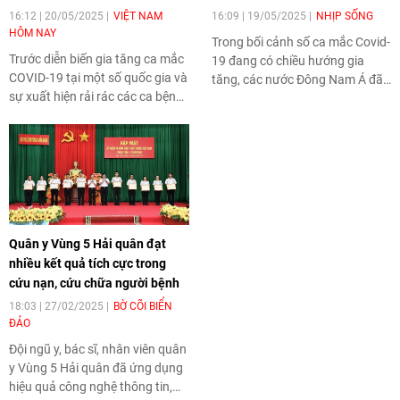
16:12 | 20/05/2025
VIỆT NAM
16:09 | 19/05/2025
NHỊP SỐNG
HÔM NAY
Trong bối cảnh số ca mắc Covid-
Trước diễn biến gia tăng ca mắc
19 đang có chiều hướng gia
COVID-19 tại một số quốc gia và
tăng, các nước Đông Nam Á đã
sự xuất hiện rải rác các ca bệnh
tăng cường biện pháp phòng
trong nước, Bộ Y tế yêu cầu các
chống dịch.
địa phương và đơn vị y tế trên cả
nước chủ động rà soát, cập nhật
kế hoạch phòng dịch, đồng thời
chuẩn bị đầy đủ cơ sở vật chất,
khu vực cách ly để sẵn sàng thu
dung, điều trị bệnh nhân COVID-
Quân y Vùng 5 Hải quân đạt
19 khi cần thiết.
nhiều kết quả tích cực trong
cứu nạn, cứu chữa người bệnh
18:03 | 27/02/2025
BỜ CÕI BIỂN
ĐẢO
Đội ngũ y, bác sĩ, nhân viên quân
y Vùng 5 Hải quân đã ứng dụng
hiệu quả công nghệ thông tin,