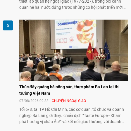
thiết lập quan hệ ngoại giao (1977-2027), trong bối cảnh
quan hệ hai nước đứng trước những cơ hội phát triển mới.
Cùng với đối ngoại Đảng và ngoại giao Nhà nước, đối ngoại
nhân dân có vai trò quan trọng trong việc củng cố nền tảng
xã hội, tăng cường hiểu biết, tin cậy và gắn bó giữa nhân
dân hai nước.
Thúc đẩy quảng bá nông sản, thực phẩm Ba Lan tại thị
trường Việt Nam
07/08/2026 09:33
CHUYỆN NGOẠI GIAO
Tối 6/8, tại TP Hồ Chí Minh, các cơ quan, tổ chức và doanh
nghiệp Ba Lan giới thiệu chiến dịch “Taste Europe - Khám
phá hương vị châu Âu!” và kết nối giao thương với doanh
nghiệp Việt Nam, qua đó tiếp tục thúc đẩy quảng bá nông