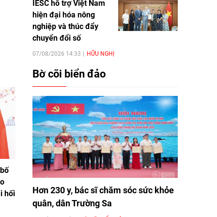
IESC hỗ trợ Việt Nam
hiện đại hóa nông
nghiệp và thúc đẩy
chuyển đổi số
07/08/2026 14:33
HỮU NGHỊ
Bờ cõi biển đảo
 bố
eo
Hơn 230 y, bác sĩ chăm sóc sức khỏe
i hối
quân, dân Trường Sa