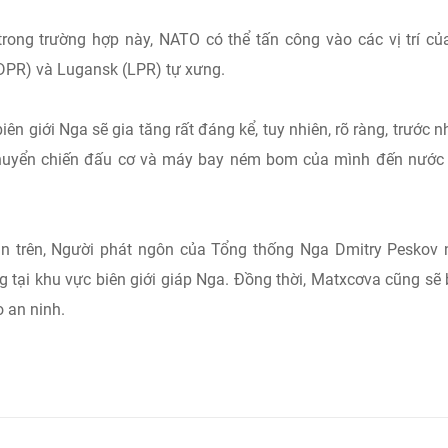
rong trường hợp này, NATO có thể tấn công vào các vị trí củ
DPR) và Lugansk (LPR) tự xưng.
iên giới Nga sẽ gia tăng rất đáng kể, tuy nhiên, rõ ràng, trước 
huyển chiến đấu cơ và máy bay ném bom của mình đến nước 
 tin trên, Người phát ngôn của Tổng thống Nga Dmitry Peskov
g tại khu vực biên giới giáp Nga. Đồng thời, Matxcơva cũng sẽ
 an ninh.