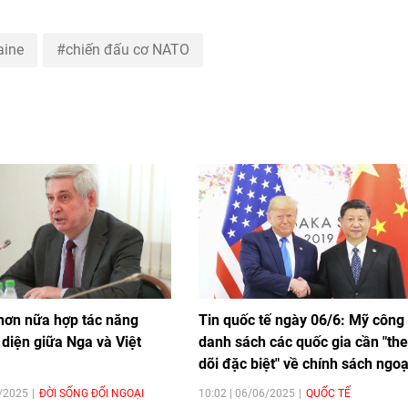
aine
chiến đấu cơ NATO
hơn nữa hợp tác năng
Tin quốc tế ngày 06/6: Mỹ công
diện giữa Nga và Việt
danh sách các quốc gia cần "th
dõi đặc biệt" về chính sách ngoạ
9/2025
ĐỜI SỐNG ĐỐI NGOẠI
10:02 | 06/06/2025
QUỐC TẾ