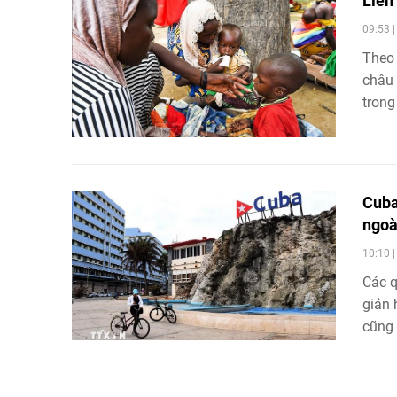
Liên
09:53 
Theo 
châu 
trong
tăng.
Cuba
ngoà
10:10 
Các q
giản 
cũng 