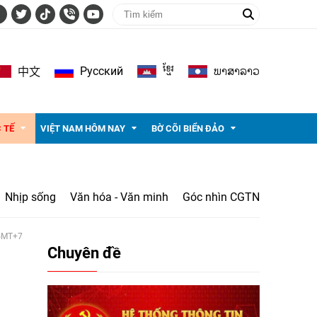
ខ្មែរ
ພາ​ສາ​ລາວ
Pусский
中文
 TẾ
VIỆT NAM HÔM NAY
BỜ CÕI BIỂN ĐẢO
Nhịp sống
Văn hóa - Văn minh
Góc nhìn CGTN
 GMT+7
Chuyên đề