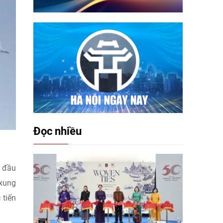
Đọc nhiều
g đầu
 xung
 tiến