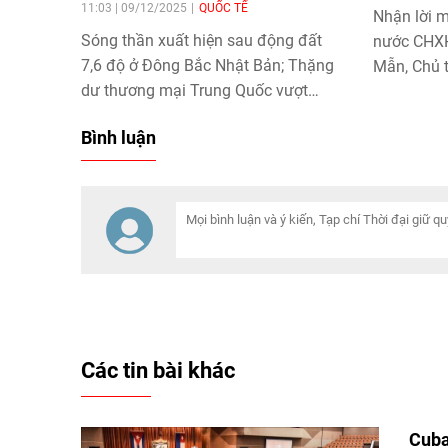
11:03 | 09/12/2025
QUỐC TẾ
Nhận lời m
Sóng thần xuất hiện sau động đất
nước CHX
7,6 độ ở Đông Bắc Nhật Bản; Thặng
Mẫn, Chủ 
dư thương mại Trung Quốc vượt
viện) Nga
1.000 tỉ USD; Anh, Pháp, Đức thể
đầu Đoàn 
Bình luận
hiện ủng hộ mạnh mẽ Tổng thống
thăm chín
Zelensky tại London... là những tin
chủ trì Ph
tức quốc tế đáng chú ý ngày 09/12.
hợp tác li
Việt Nam 
trong các 
Các tin bài khác
Cuba 