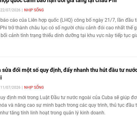
 hợp quốc cảnh báo nạn đói gia tăng tại châu Phi
| 22/07/2026
NHỊP SỐNG
báo cáo của Liên hợp quốc (LHQ) công bố ngày 21/7, lần đầu t
Phi trở thành châu lục có số người chịu cảnh đói cao nhất thế gi
 bối cảnh tình trạng thiếu dinh dưỡng tại khu vực này tiếp tục gi
 sửa đổi một số quy định, đẩy nhanh thu hút đầu tư nướ
i
| 11/07/2026
NHỊP SỐNG
uy định mới trong Luật Đầu tư nước ngoài của Cuba sẽ giúp đ
hóa và nâng cao sự minh bạch trong các quy trình, thủ tục đầu 
như tăng tính linh hoạt trong quản lý kinh doanh.