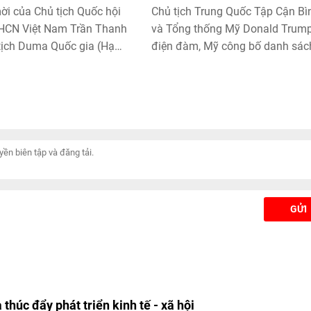
ời của Chủ tịch Quốc hội
Chủ tịch Trung Quốc Tập Cận Bì
HCN Việt Nam Trần Thanh
và Tổng thống Mỹ Donald Trum
tịch Duma Quốc gia (Hạ
điện đàm, Mỹ công bố danh sác
 Vyacheslav Volodin dẫn
các quốc gia cần "theo dõi đặc b
Đại biểu cấp cao Nga
về chính sách ngoại hối, Ukraine
h thức Việt Nam và đồng
công căn cứ tên lửa của Nga ở t
iên họp lần thứ 4 Ủy ban
Bryansk, phá hủy bệ phóng Iskan
ên Nghị viện giữa Quốc hội
Thái Lan kêu gọi Campuchia kh
và Duma Quốc gia Nga
đưa tranh chấp biên giới lên tòa
ngày 28 - 29/9/2025.
quốc tế... là tin tức quốc tế đáng
ý ngày 05/6.
GỬI
thúc đẩy phát triển kinh tế - xã hội