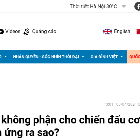
Thời tiết:
Hà Nội 30°C
Videos
Quảng cáo
English
O
NHÂN QUYỀN - GÓC NHÌN THỜI ĐẠI
GIA ĐÌNH VIỆT
QUỐC
13:01 | 05/04/2021
 không phận cho chiến đấu cơ
 ứng ra sao?