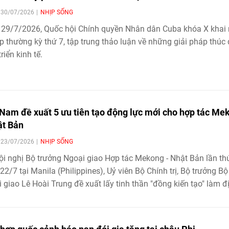
| 30/07/2026
NHỊP SỐNG
 29/7/2026, Quốc hội Chính quyền Nhân dân Cuba khóa X khai
p thường kỳ thứ 7, tập trung thảo luận về những giải pháp thúc
riển kinh tế.
 Nam đề xuất 5 ưu tiên tạo động lực mới cho hợp tác Me
ật Bản
| 23/07/2026
NHỊP SỐNG
ội nghị Bộ trưởng Ngoại giao Hợp tác Mekong - Nhật Bản lần th
22/7 tại Manila (Philippines), Uỷ viên Bộ Chính trị, Bộ trưởng Bộ
 giao Lê Hoài Trung đề xuất lấy tinh thần "đồng kiến tạo" làm đ
, tập trung vào 5 lĩnh vực từ kết nối hạ tầng, chuỗi cung ứng đ
n đổi số, quản lý tài nguyên nước và an ninh mạng