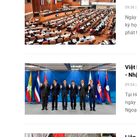
09:36 
Ngày
kỳ họ
phát t
Việt
- Nh
09:04 
Tại H
ngày 
Ngoại
hướng
chuyể