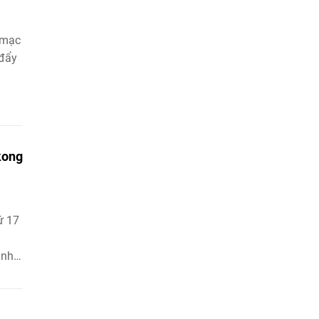
 mạc
 đẩy
kong
ứ 17
ịnh
ến