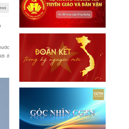
c
 nước
iới ở