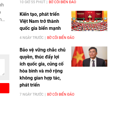
10 GIỜ 55 PHÚT
BỜ CÕI BIỂN ĐẢO
nh
p
Kiến tạo, phát triển
h
Việt Nam trở thành
iệt"
quốc gia biển mạnh
 tấn
4 NGÀY TRƯỚC
BỜ CÕI BIỂN ĐẢO
ỉnh
der,
Bảo vệ vững chắc chủ
ông
quyền, thúc đẩy lợi
ích quốc gia, củng cố
 chú
hòa bình và mở rộng
không gian hợp tác,
phát triển
7 NGÀY TRƯỚC
BỜ CÕI BIỂN ĐẢO