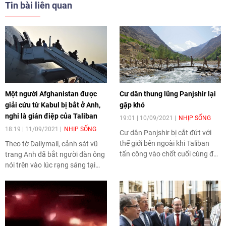
Tin bài liên quan
Một người Afghanistan được
Cư dân thung lũng Panjshir lại
giải cứu từ Kabul bị bắt ở Anh,
gặp khó
nghi là gián điệp của Taliban
19:01 | 10/09/2021
NHỊP SỐNG
18:19 | 11/09/2021
NHỊP SỐNG
Cư dân Panjshir bị cắt đứt với
thế giới bên ngoài khi Taliban
Theo tờ Dailymail, cảnh sát vũ
tấn công vào chốt cuối cùng để
trang Anh đã bắt người đàn ông
có thể kiểm soát toàn bộ đất
nói trên vào lúc rạng sáng tại
nước.
khách sạn cách ly COVID-19 ở
trung tâm Manchester.