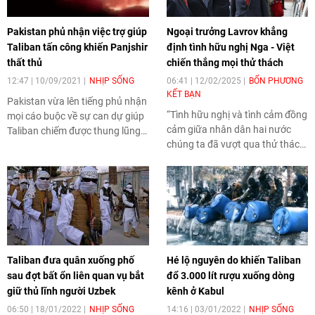
Pakistan phủ nhận việc trợ giúp
Ngoại trưởng Lavrov khẳng
Taliban tấn công khiến Panjshir
định tình hữu nghị Nga - Việt
thất thủ
chiến thắng mọi thử thách
12:47 | 10/09/2021
NHỊP SỐNG
06:41 | 12/02/2025
BỐN PHƯƠNG
KẾT BẠN
Pakistan vừa lên tiếng phủ nhận
“Tình hữu nghị và tình cảm đồng
mọi cáo buộc về sự can dự giúp
cảm giữa nhân dân hai nước
Taliban chiếm được thung lũng
chúng ta đã vượt qua thử thách
Panjshir từ tay quân kháng
của thời gian và hoàn cảnh
chiến.
chính trị. Chúng tôi tự hào đã hỗ
trợ đất nước Việt Nam anh hùng
trong những năm đấu tranh
giành tự do, độc lập cũng như
trong giai đoạn xây dựng hòa
bình”.
Taliban đưa quân xuống phố
Hé lộ nguyên do khiến Taliban
sau đợt bất ổn liên quan vụ bắt
đổ 3.000 lít rượu xuống dòng
giữ thủ lĩnh người Uzbek
kênh ở Kabul
06:50 | 18/01/2022
NHỊP SỐNG
14:16 | 03/01/2022
NHỊP SỐNG