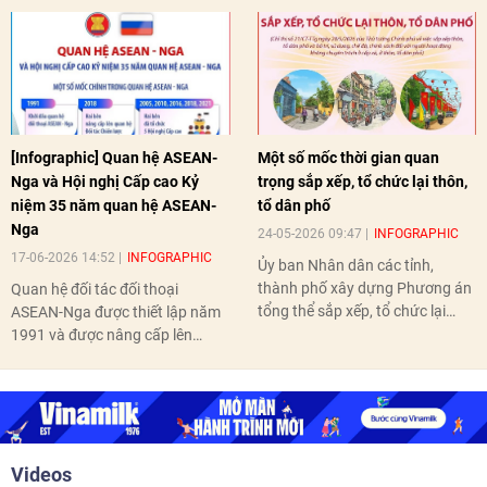
[Infographic] Quan hệ ASEAN-
Một số mốc thời gian quan
Nga và Hội nghị Cấp cao Kỷ
trọng sắp xếp, tổ chức lại thôn,
niệm 35 năm quan hệ ASEAN-
tổ dân phố
Nga
24-05-2026 09:47
INFOGRAPHIC
17-06-2026 14:52
INFOGRAPHIC
Ủy ban Nhân dân các tỉnh,
thành phố xây dựng Phương án
Quan hệ đối tác đối thoại
tổng thể sắp xếp, tổ chức lại
ASEAN-Nga được thiết lập năm
thôn, tổ dân phố hoàn thành
1991 và được nâng cấp lên
trước ngày 10/6/2026.
quan hệ Đối tác chiến lược năm
2018. Hai bên đã tổ chức 5 Hội
nghị Cấp cao vào các năm 2005,
2010, 2016, 2018, 2021.
Videos