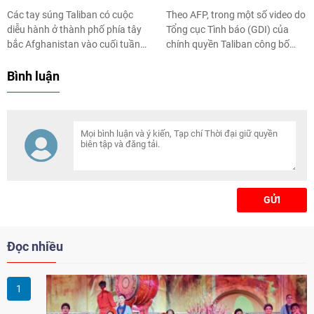
Các tay súng Taliban có cuộc
Theo AFP, trong một số video do
diễu hành ở thành phố phía tây
Tổng cục Tình báo (GDI) của
bắc Afghanistan vào cuối tuần
chính quyền Taliban công bố
qua để phô trương sức mạnh.
trên Twitter, nhóm nhân viên đổ
các thùng rượu tịch thu được
Bình luận
xuống dòng kênh ở Kabul.
GỬI
Đọc nhiều