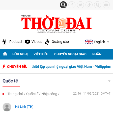
Podcast
Videos
Quảng cáo
English
HỮU NGHỊ
VIỆT KIỀU
CHUYỆN NGOẠI GIAO
NHÂN QUYỀN 
 năm ngày thiết lập quan hệ ngoại giao Việt Nam - Philippines
CHUYÊN ĐỀ:
50
Quốc tế
Trang chủ
Quốc tế
Nhịp sống
22:46 | 11/09/2021 GMT+7
Hà Linh (TH)