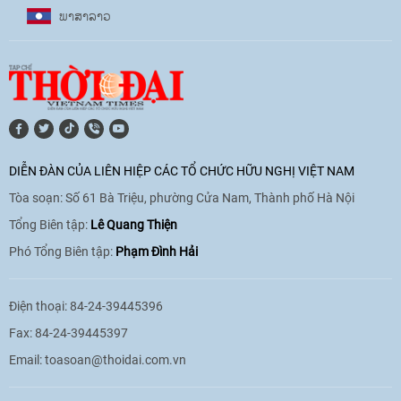
ພາ​ສາ​ລາວ
17:07
|
09/06/2026
[Video] Lào dành ưu tiên hàng đầu cho
quan hệ với Việt Nam
11:01
|
09/06/2026
DIỄN ĐÀN CỦA LIÊN HIỆP CÁC TỔ CHỨC HỮU NGHỊ VIỆT NAM
Tòa soạn: Số 61 Bà Triệu, phường Cửa Nam, Thành phố Hà Nội
[Video] Doanh nghiệp Hoa Kỳ hỗ trợ
Việt Nam xác định danh tính người mất
Tổng Biên tập:
Lê Quang Thiện
tích trong chiến tranh
Phó Tổng Biên tập:
Phạm Đình Hải
20:38
|
02/06/2026
Điện thoại: 84-24-39445396
Fax: 84-24-39445397
Email:
toasoan@thoidai.com.vn