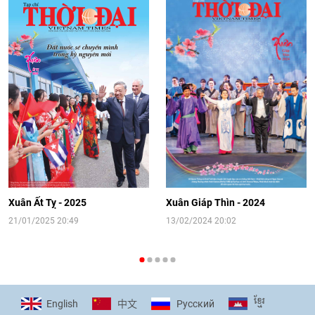
trọng tình cảm của nước Nga
08:02
|
13/06/2026
Video: Cơ hội giao lưu quốc tế cho học
sinh Việt Nam tại trại hè Artek
14:41
|
12/06/2026
[Video] Đối ngoại nhân dân Thủ đô
hướng tới kết nối hiệu quả nguồn lực
người Việt Nam ở nước ngoài
Xuân Ất Tỵ - 2025
Xuân Giáp Thìn - 2024
16:58
|
10/06/2026
21/01/2025 20:49
13/02/2024 20:02
[Video] Plan International đồng hành
cùng thanh thiếu nhi tiên phong ứng
ខ្មែរ
English
Pусский
中文
phó với biến đổi khí hậu