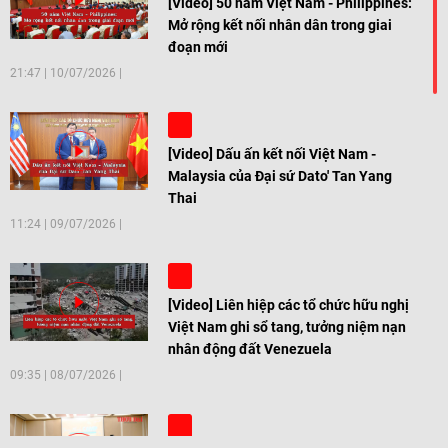
[Video] 50 năm Việt Nam - Philippines:
Mở rộng kết nối nhân dân trong giai
đoạn mới
21:47
|
10/07/2026
[Video] Dấu ấn kết nối Việt Nam -
Malaysia của Đại sứ Dato' Tan Yang
Thai
11:24
|
09/07/2026
[Video] Liên hiệp các tổ chức hữu nghị
Việt Nam ghi sổ tang, tưởng niệm nạn
nhân động đất Venezuela
09:35
|
08/07/2026