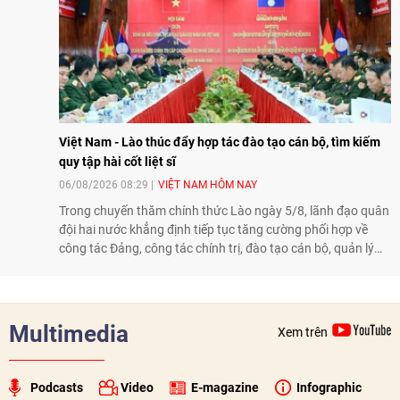
Việt Nam - Lào thúc đẩy hợp tác đào tạo cán bộ, tìm kiếm
quy tập hài cốt liệt sĩ
06/08/2026 08:29
VIỆT NAM HÔM NAY
Trong chuyến thăm chính thức Lào ngày 5/8, lãnh đạo quân
đội hai nước khẳng định tiếp tục tăng cường phối hợp về
công tác Đảng, công tác chính trị, đào tạo cán bộ, quản lý
biên giới và tìm kiếm, quy tập hài cốt liệt sĩ, góp phần làm
sâu sắc hơn quan hệ hữu nghị đặc biệt Việt Nam - Lào.
Multimedia
Xem trên
Podcasts
Video
E-magazine
Infographic