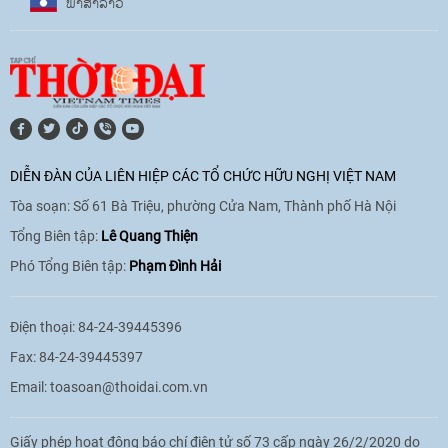
ພາ​ສາ​ລາວ
17:07
|
09/06/2026
[Video] Lào dành ưu tiên hàng đầu cho
quan hệ với Việt Nam
11:01
|
09/06/2026
DIỄN ĐÀN CỦA LIÊN HIỆP CÁC TỔ CHỨC HỮU NGHỊ VIỆT NAM
Tòa soạn: Số 61 Bà Triệu, phường Cửa Nam, Thành phố Hà Nội
[Video] Doanh nghiệp Hoa Kỳ hỗ trợ
Việt Nam xác định danh tính người mất
Tổng Biên tập:
Lê Quang Thiện
tích trong chiến tranh
Phó Tổng Biên tập:
Phạm Đình Hải
20:38
|
02/06/2026
Điện thoại: 84-24-39445396
Fax: 84-24-39445397
Email:
toasoan@thoidai.com.vn
Giấy phép hoạt động báo chí điện tử số 73 cấp ngày 26/2/2020 do