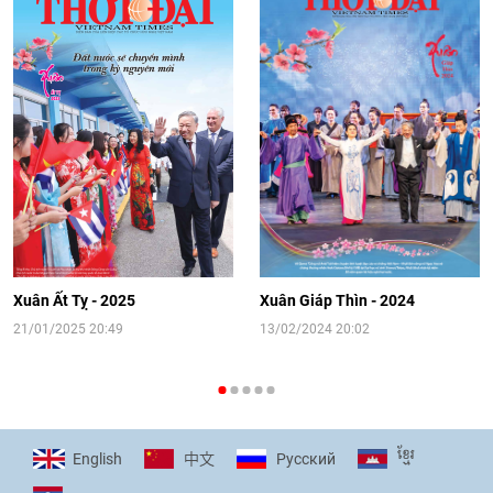
08:02
|
13/06/2026
Video: Cơ hội giao lưu quốc tế cho học
sinh Việt Nam tại trại hè Artek
14:41
|
12/06/2026
[Video] Đối ngoại nhân dân Thủ đô
hướng tới kết nối hiệu quả nguồn lực
người Việt Nam ở nước ngoài
Xuân Ất Tỵ - 2025
Xuân Giáp Thìn - 2024
16:58
|
10/06/2026
21/01/2025 20:49
13/02/2024 20:02
[Video] Plan International đồng hành
cùng thanh thiếu nhi tiên phong ứng
ខ្មែរ
English
Pусский
中文
phó với biến đổi khí hậu