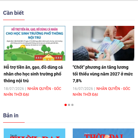
[Video] Trẻ em Đông Á cùng kiến tạo
giải pháp cho những thách thức chung
Cần biết
17:44
|
27/06/2026
[Video] Âm nhạc flamenco gắn kết văn
hoá Việt Nam - Tây Ban Nha
11:10
|
17/06/2026
Hỗ trợ tiền ăn, gạo, đồ dùng cá
"Chốt" phương án tăng lương
nhân cho học sinh trường phổ
tối thiểu vùng năm 2027 ở mức
thông nội trú
7,8%
[Video] Trao tặng Kỷ niệm chương "Vì
hòa bình, hữu nghị giữa các dân tộc"
18/07/2026
NHÂN QUYỀN - GÓC
16/07/2026
NHÂN QUYỀN - GÓC
NHÌN THỜI ĐẠI
NHÌN THỜI ĐẠI
cho Đại sứ Hungary tại Việt Nam
17:25
|
13/06/2026
Bản in
[Video] Nhân dân Việt Nam luôn trân
trọng tình cảm của nước Nga