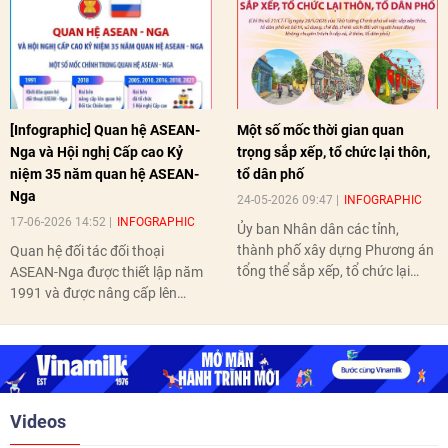
[Infographic] Quan hệ ASEAN-
Một số mốc thời gian quan
Nga và Hội nghị Cấp cao Kỷ
trọng sắp xếp, tổ chức lại thôn,
niệm 35 năm quan hệ ASEAN-
tổ dân phố
Nga
24-05-2026 09:47
INFOGRAPHIC
17-06-2026 14:52
INFOGRAPHIC
Ủy ban Nhân dân các tỉnh,
thành phố xây dựng Phương án
Quan hệ đối tác đối thoại
tổng thể sắp xếp, tổ chức lại
ASEAN-Nga được thiết lập năm
thôn, tổ dân phố hoàn thành
1991 và được nâng cấp lên
trước ngày 10/6/2026.
quan hệ Đối tác chiến lược năm
2018. Hai bên đã tổ chức 5 Hội
nghị Cấp cao vào các năm 2005,
2010, 2016, 2018, 2021.
Videos