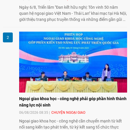
Ngày 6/8, Triển lãm "Đan kết hữu nghị: Tôn vinh 50 năm
quan hệ ngoại giao Việt Nam - Thái Lan" khai mạc tại Hà Nội,
giới thiệu trang phục truyền thống và những điểm gần gũi về
văn hóa giữa hai nước. Sự kiện cũng nhấn mạnh vai trò của
giao lưu nhân dân trong chặng đường nửa thế kỷ quan hệ
song phương.
Ngoại giao khoa học - công nghệ phải góp phần hình thành
năng lực nội sinh
06/08/2026 08:35
CHUYỆN NGOẠI GIAO
Ngoại giao khoa học - công nghệ cần chuyển mạnh từ kết
nối sang kiến tạo phát triển, từ ký kết sang tổ chức thực