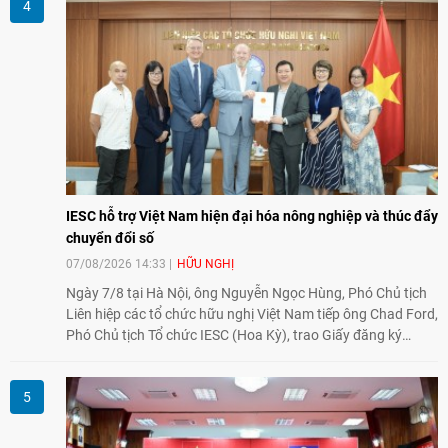
giao lưu truyền thống sang kết nối địa phương, doanh
nghiệp, giáo dục, văn hóa và thế hệ trẻ, góp phần tăng
cường sự hiểu biết và hợp tác giữa nhân dân hai nước.
IESC hỗ trợ Việt Nam hiện đại hóa nông nghiệp và thúc đẩy
chuyển đổi số
07/08/2026 14:33
HỮU NGHỊ
Ngày 7/8 tại Hà Nội, ông Nguyễn Ngọc Hùng, Phó Chủ tịch
Liên hiệp các tổ chức hữu nghị Việt Nam tiếp ông Chad Ford,
Phó Chủ tịch Tổ chức IESC (Hoa Kỳ), trao Giấy đăng ký
thành lập Văn phòng Đại diện của IESC tại Việt Nam và trao
đổi về định hướng triển khai Dự án "Mở rộng Thương mại
Nông nghiệp và An toàn thực phẩm Hoa Kỳ - Việt Nam",
hướng tới thúc đẩy chuyển đổi số, hiện đại hóa nông nghiệp
và mở rộng hợp tác phát triển giữa hai nước.