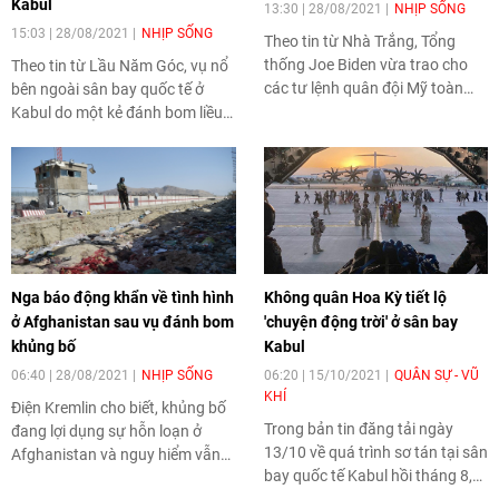
Kabul
13:30 | 28/08/2021
NHỊP SỐNG
15:03 | 28/08/2021
NHỊP SỐNG
Theo tin từ Nhà Trắng, Tổng
thống Joe Biden vừa trao cho
Theo tin từ Lầu Năm Góc, vụ nổ
các tư lệnh quân đội Mỹ toàn
bên ngoài sân bay quốc tế ở
quyền xử lý nhóm khủng bố Nhà
Kabul do một kẻ đánh bom liều
nước Hồi giáo Khorasan (ISIS-K)
chết thực hiện và không có vụ
- lực lượng gây ra vụ tấn công
nổ thứ hai xảy ra tại một khách
đẫm máu vào sân bay Kabul.
sạn gần đó.
Nga báo động khẩn về tình hình
Không quân Hoa Kỳ tiết lộ
ở Afghanistan sau vụ đánh bom
'chuyện động trời' ở sân bay
khủng bố
Kabul
06:40 | 28/08/2021
NHỊP SỐNG
06:20 | 15/10/2021
QUÂN SỰ - VŨ
KHÍ
Điện Kremlin cho biết, khủng bố
Trong bản tin đăng tải ngày
đang lợi dụng sự hỗn loạn ở
13/10 về quá trình sơ tán tại sân
Afghanistan và nguy hiểm vẫn
bay quốc tế Kabul hồi tháng 8,
hiện hữu rất cao với tất cả
USAF cho biết họ đã ngăn chặn