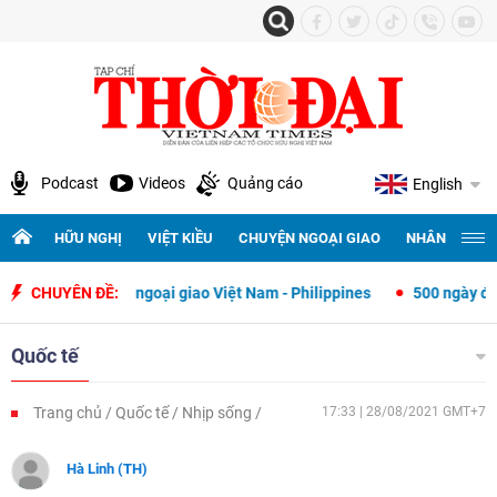
Podcast
Videos
Quảng cáo
English
HỮU NGHỊ
VIỆT KIỀU
CHUYỆN NGOẠI GIAO
NHÂN QUYỀN 
uan hệ ngoại giao Việt Nam - Philippines
CHUYÊN ĐỀ:
500 ngày đêm tìm kiếm, q
Quốc tế
Trang chủ
Quốc tế
Nhịp sống
17:33 | 28/08/2021 GMT+7
Hà Linh (TH)