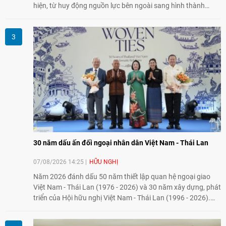
hiện, từ huy động nguồn lực bên ngoài sang hình thành
năng lực nội sinh, qua đó góp phần đưa khoa học, công
nghệ, đổi mới sáng tạo và chuyển đổi số trở thành động lực
phát triển đất nước.
30 năm dấu ấn đối ngoại nhân dân Việt Nam - Thái Lan
07/08/2026 14:25
HỮU NGHỊ
Năm 2026 đánh dấu 50 năm thiết lập quan hệ ngoại giao
Việt Nam - Thái Lan (1976 - 2026) và 30 năm xây dựng, phát
triển của Hội hữu nghị Việt Nam - Thái Lan (1996 - 2026).
Trong dòng chảy quan hệ hai nước, Hội đã kiên trì vun đắp
tình hữu nghị, đồng thời từng bước mở rộng hoạt động từ