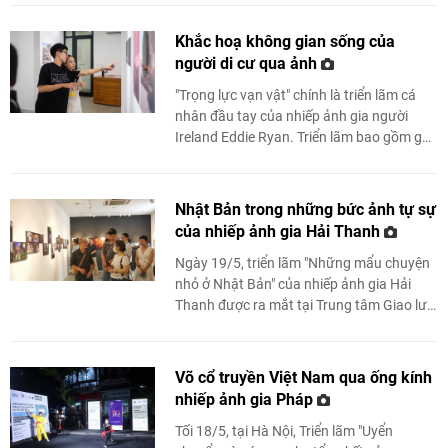
Khắc hoạ không gian sống của
người di cư qua ảnh
"Trọng lực vạn vật" chính là triển lãm cá
nhân đầu tay của nhiếp ảnh gia người
Ireland Eddie Ryan. Triển lãm bao gồm gần
20 bức ảnh ghi lại nhiều khoảnh khắc độc
đáo ...
Nhật Bản trong những bức ảnh tự sự
của nhiếp ảnh gia Hải Thanh
Ngày 19/5, triển lãm "Những mẩu chuyện
nhỏ ở Nhật Bản" của nhiếp ảnh gia Hải
Thanh được ra mắt tại Trung tâm Giao lưu
Văn hóa Nhật Bản tại Việt Nam (27 Quang
Trung, ...
Võ cổ truyền Việt Nam qua ống kính
nhiếp ảnh gia Pháp
Tối 18/5, tại Hà Nội, Triển lãm "Uyển