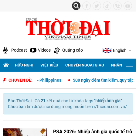
Podcast
Videos
Quảng cáo
English
HỮU NGHỊ
VIỆT KIỀU
CHUYỆN NGOẠI GIAO
NHÂN QUYỀN 
i giao Việt Nam - Philippines
CHUYÊN ĐỀ:
500 ngày đêm tìm kiếm, quy tập và x
Báo Thời Đại - Có
21
kết quả cho
từ khóa tags
"
nhiếp ảnh gia"
.
Chúc bạn tìm được nội dung mong muốn trên //thoidai.com.vn/
PSA 2026: Nhiếp ảnh gia quốc tế trở