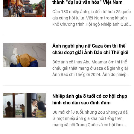
thành “đại sứ văn hóa” Việt Nam
Gần 180 nhiếp ảnh gia đến từ hơn 25 quốc
gia cùng hội tụ tại Việt Nam trong khuôn
khổ Chương trình Hội ngộ Nhiếp ảnh Quốc
tế PSA 2026 không chỉ là một sự ...
Ảnh người phụ nữ Gaza ôm thi thể
cháu đoạt giải Ảnh Báo chí Thế giới
Bức ảnh cô Inas Abu Maamar ôm thi thể
cháu gái thiệt mạng ở Gaza đã giành giải
Ảnh Báo chí Thế giới 2024. Ảnh do nhiếp
ảnh gia Mohammed Salem chụp.
Nhiếp ảnh gia 8 tuổi có cơ hội chụp
hình cho dàn sao đình đám
Dù mới chỉ 8 tuổi, nhưng Zou Shengyu đã
là một nhiếp ảnh gia khá nổi tiếng trên
mạng xã hội Trung Quốc và có hội làm
việc, hợp tác với các ngôi sao đình ...