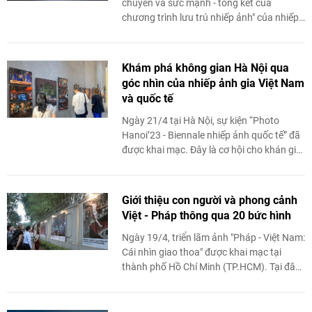
chuyển và sức mạnh - tổng kết của
chương trình lưu trú nhiếp ảnh" của nhiếp
ảnh gia người Pháp Philippe Marinig đã
được tổ chức. Tại ...
Khám phá không gian Hà Nội qua
góc nhìn của nhiếp ảnh gia Việt Nam
và quốc tế
Ngày 21/4 tại Hà Nội, sự kiện “Photo
Hanoi’23 - Biennale nhiếp ảnh quốc tế” đã
được khai mạc. Đây là cơ hội cho khán giả
Thủ đô, các chuyên gia trong lĩnh vực
nhiếp ...
Giới thiệu con người và phong cảnh
Việt - Pháp thông qua 20 bức hình
Ngày 19/4, triển lãm ảnh "Pháp - Việt Nam:
Cái nhìn giao thoa" được khai mạc tại
thành phố Hồ Chí Minh (TP.HCM). Tại đây,
20 bức hình được trưng bày là thành quả
từ ...