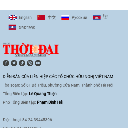
ខ្មែរ
English
Pусский
中文
ພາ​ສາ​ລາວ
DIỄN ĐÀN CỦA LIÊN HIỆP CÁC TỔ CHỨC HỮU NGHỊ VIỆT NAM
Tòa soạn: Số 61 Bà Triệu, phường Cửa Nam, Thành phố Hà Nội
Tổng Biên tập:
Lê Quang Thiện
Phó Tổng Biên tập:
Phạm Đình Hải
Điện thoại: 84-24-39445396