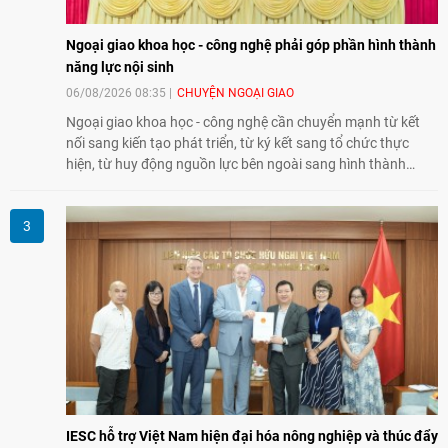
Ngoại giao khoa học - công nghệ phải góp phần hình thành
năng lực nội sinh
06/08/2026 08:35
CHUYỆN NGOẠI GIAO
Ngoại giao khoa học - công nghệ cần chuyển mạnh từ kết
nối sang kiến tạo phát triển, từ ký kết sang tổ chức thực
hiện, từ huy động nguồn lực bên ngoài sang hình thành
năng lực nội sinh, qua đó góp phần đưa khoa học, công
nghệ, đổi mới sáng tạo và chuyển đổi số trở thành động lực
phát triển đất nước.
IESC hỗ trợ Việt Nam hiện đại hóa nông nghiệp và thúc đẩy