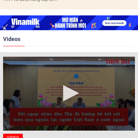
trước ngày 10/6/2026.
quan hệ Đối tác chiến lược năm
2018. Hai bên đã tổ chức 5 Hội
nghị Cấp cao vào các năm 2005,
2010, 2016, 2018, 2021.
Videos
VIDEO