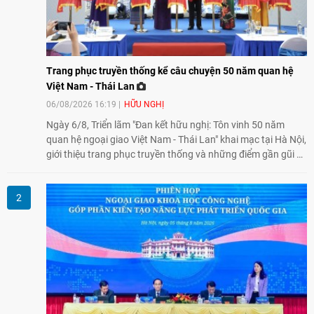
Trang phục truyền thống kể câu chuyện 50 năm quan hệ
Việt Nam - Thái Lan
06/08/2026 16:19
HỮU NGHỊ
Ngày 6/8, Triển lãm "Đan kết hữu nghị: Tôn vinh 50 năm
quan hệ ngoại giao Việt Nam - Thái Lan" khai mạc tại Hà Nội,
giới thiệu trang phục truyền thống và những điểm gần gũi về
văn hóa giữa hai nước. Sự kiện cũng nhấn mạnh vai trò của
giao lưu nhân dân trong chặng đường nửa thế kỷ quan hệ
song phương.