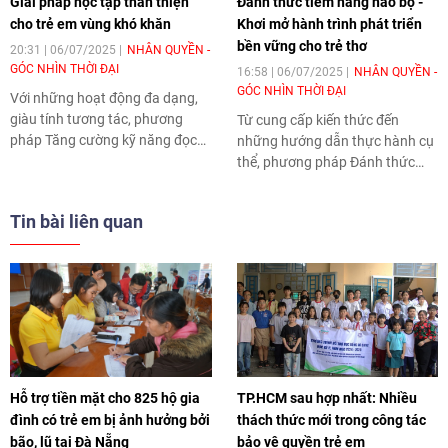
Giải pháp học tập thân thiện
Đánh thức tiềm năng não bộ -
cho trẻ em vùng khó khăn
Khơi mở hành trình phát triển
bền vững cho trẻ thơ
20:31 | 06/07/2025
NHÂN QUYỀN -
GÓC NHÌN THỜI ĐẠI
16:58 | 06/07/2025
NHÂN QUYỀN -
GÓC NHÌN THỜI ĐẠI
Với những hoạt động đa dạng,
giàu tính tương tác, phương
Từ cung cấp kiến thức đến
pháp Tăng cường kỹ năng đọc
những hướng dẫn thực hành cụ
viết cho trẻ em tiểu học (LB) và
thể, phương pháp Đánh thức
Hỗ trợ trẻ mầm non làm quen
tiềm năng não bộ đã được giới
với Đọc viết và Toán (RTL) giúp
thiệu đến các cha mẹ, những
Tin bài liên quan
giờ học trở nên sinh động, dễ
người chăm sóc trẻ, giáo viên,
hiểu hơn. Nhờ đó, trẻ em ở các
cán bộ y tế tại nhiều địa phương
khu vực nông thôn, vùng sâu,
thông qua nhiều hoạt động đa
vùng xa có thêm cơ hội tiếp cận
dạng như tập huấn, câu lạc bộ,
tri thức, làm chủ tương lai.
hội thảo…. Với cách tiếp cận bao
trùm, phương pháp này mang
đến cho trẻ nhỏ từ 0 – 3 tuổi cơ
hội được nuôi dưỡng và giáo
dục toàn diện, đặt nền móng
Hỗ trợ tiền mặt cho 825 hộ gia
TP.HCM sau hợp nhất: Nhiều
vững chắc cho sự phát triển của
đình có trẻ em bị ảnh hưởng bởi
thách thức mới trong công tác
trẻ trong tương lai.
bão, lũ tại Đà Nẵng
bảo vệ quyền trẻ em