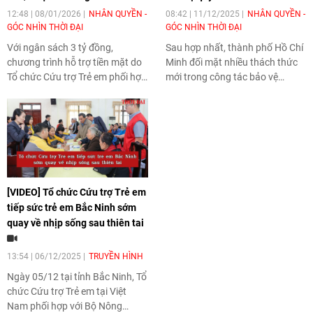
12:48 | 08/01/2026
NHÂN QUYỀN -
08:42 | 11/12/2025
NHÂN QUYỀN -
GÓC NHÌN THỜI ĐẠI
GÓC NHÌN THỜI ĐẠI
Với ngân sách 3 tỷ đồng,
Sau hợp nhất, thành phố Hồ Chí
chương trình hỗ trợ tiền mặt do
Minh đối mặt nhiều thách thức
Tổ chức Cứu trợ Trẻ em phối hợp
mới trong công tác bảo vệ
Hội Chữ thập đỏ Thành phố Đà
quyền trẻ em, từ thiếu đầu mối
Nẵng và Đại sứ quán Úc tại Việt
phụ trách, cán bộ cơ sở quá tải
Nam triển khai sẽ giúp 825 hộ
đến những khoảng trống trong
gia đình có trẻ em bị thiệt hại bởi
phối hợp liên ngành. Những vấn
bão, lũ năm 2025 sớm ổn định
đề này được các đại biểu thẳng
cuộc sống, đáp ứng các nhu cầu
thắn nêu ra tại hội nghị giao ban
thiết yếu sau thiên tai.
mạng lưới các tổ chức xã hội
[VIDEO] Tổ chức Cứu trợ Trẻ em
hoạt động trong lĩnh vực bảo vệ
tiếp sức trẻ em Bắc Ninh sớm
quyền trẻ em do Hội Bảo vệ
quay về nhịp sống sau thiên tai
Quyền trẻ em Việt Nam phối hợp
cùng thành phố Hồ Chí Minh tổ
chức, chiều 10/12.
13:54 | 06/12/2025
TRUYỀN HÌNH
Ngày 05/12 tại tỉnh Bắc Ninh, Tổ
chức Cứu trợ Trẻ em tại Việt
Nam phối hợp với Bộ Nông