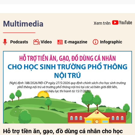
Trong dòng chảy quan hệ hai nước, Hội đã kiên trì vun đắp
tình hữu nghị, đồng thời từng bước mở rộng hoạt động từ
giao lưu truyền thống sang kết nối địa phương, doanh
nghiệp, giáo dục, văn hóa và thế hệ trẻ, góp phần tăng
Multimedia
Xem trên
cường sự hiểu biết và hợp tác giữa nhân dân hai nước.
Podcasts
Video
E-magazine
Infographic
Hỗ trợ tiền ăn, gạo, đồ dùng cá nhân cho học