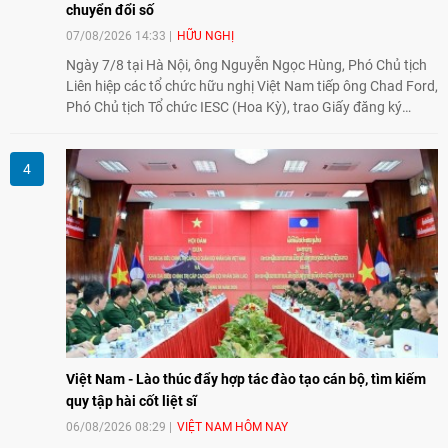
chuyển đổi số
07/08/2026 14:33
HỮU NGHỊ
Ngày 7/8 tại Hà Nội, ông Nguyễn Ngọc Hùng, Phó Chủ tịch
Liên hiệp các tổ chức hữu nghị Việt Nam tiếp ông Chad Ford,
Phó Chủ tịch Tổ chức IESC (Hoa Kỳ), trao Giấy đăng ký
thành lập Văn phòng Đại diện của IESC tại Việt Nam và trao
đổi về định hướng triển khai Dự án "Mở rộng Thương mại
Nông nghiệp và An toàn thực phẩm Hoa Kỳ - Việt Nam",
hướng tới thúc đẩy chuyển đổi số, hiện đại hóa nông nghiệp
và mở rộng hợp tác phát triển giữa hai nước.
Việt Nam - Lào thúc đẩy hợp tác đào tạo cán bộ, tìm kiếm
quy tập hài cốt liệt sĩ
06/08/2026 08:29
VIỆT NAM HÔM NAY