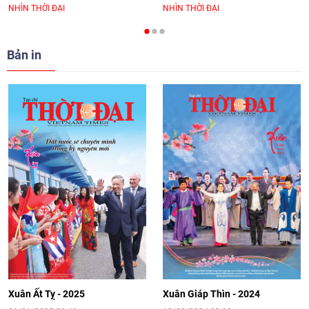
NHÌN THỜI ĐẠI
NHÌN THỜI ĐẠI
cho Đại sứ Hungary tại Việt Nam
17:25
|
13/06/2026
Bản in
[Video] Nhân dân Việt Nam luôn trân
trọng tình cảm của nước Nga
08:02
|
13/06/2026
Video: Cơ hội giao lưu quốc tế cho học
sinh Việt Nam tại trại hè Artek
14:41
|
12/06/2026
[Video] Đối ngoại nhân dân Thủ đô
hướng tới kết nối hiệu quả nguồn lực
người Việt Nam ở nước ngoài
Xuân Ất Tỵ - 2025
Xuân Giáp Thìn - 2024