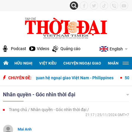
Podcast
Videos
Quảng cáo
English
HỮU NGHỊ
VIỆT KIỀU
CHUYỆN NGOẠI GIAO
NHÂN QUYỀN 
ết lập quan hệ ngoại giao Việt Nam - Philippines
CHUYÊN ĐỀ:
500 ngày đêm tìm
Nhân quyền - Góc nhìn thời đại
Trang chủ
Nhân quyền - Góc nhìn thời đại
21:17 | 25/11/2024 GMT+7
Mai Anh