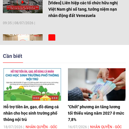
[Video] Liên hiệp các tổ chức hữu nghị
Việt Nam ghi sổ tang, tưởng niệm nạn
nhân động đất Venezuela
09:35
|
08/07/2026
[Video] Trẻ em Đông Á cùng kiến tạo
giải pháp cho những thách thức chung
Cần biết
17:44
|
27/06/2026
[Video] Âm nhạc flamenco gắn kết văn
hoá Việt Nam - Tây Ban Nha
11:10
|
17/06/2026
Hỗ trợ tiền ăn, gạo, đồ dùng cá
"Chốt" phương án tăng lương
nhân cho học sinh trường phổ
tối thiểu vùng năm 2027 ở mức
thông nội trú
7,8%
[Video] Trao tặng Kỷ niệm chương "Vì
hòa bình, hữu nghị giữa các dân tộc"
18/07/2026
NHÂN QUYỀN - GÓC
16/07/2026
NHÂN QUYỀN - GÓC