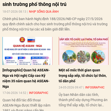
sinh trường phổ thông nội trú
18-07-2026 08:13
NHỊP SỐNG QUA ẢNH
Chính phủ ban hành Nghị định 188/2026/NĐ-CP ngày 27/5/2026
quy định chính sách cho học sinh trường phổ thông nội trú và trường
phổ thông nội trú tại các xã biên giới đất liền.
[Infographic] Quan hệ ASEAN-
Một số mốc thời gian quan
Nga và Hội nghị Cấp cao Kỷ
trọng sắp xếp, tổ chức lại thôn,
niệm 35 năm quan hệ ASEAN-
tổ dân phố
Nga
24-05-2026 09:47
INFOGRAPHIC
17-06-2026 14:52
INFOGRAPHIC
Ủy ban Nhân dân các tỉnh,
thành phố xây dựng Phương án
Quan hệ đối tác đối thoại
tổng thể sắp xếp, tổ chức lại
ASEAN-Nga được thiết lập năm
thôn, tổ dân phố hoàn thành
1991 và được nâng cấp lên