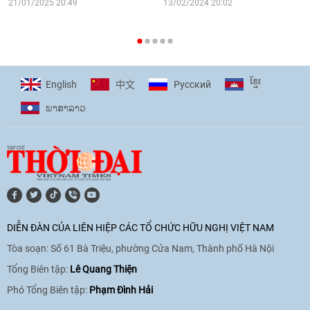
16:58
|
10/06/2026
21/01/2025 20:49
13/02/2024 20:02
[Video] Plan International đồng hành
cùng thanh thiếu nhi tiên phong ứng
ខ្មែរ
English
Pусский
中文
phó với biến đổi khí hậu
ພາ​ສາ​ລາວ
17:07
|
09/06/2026
[Video] Lào dành ưu tiên hàng đầu cho
quan hệ với Việt Nam
11:01
|
09/06/2026
DIỄN ĐÀN CỦA LIÊN HIỆP CÁC TỔ CHỨC HỮU NGHỊ VIỆT NAM
Tòa soạn: Số 61 Bà Triệu, phường Cửa Nam, Thành phố Hà Nội
[Video] Doanh nghiệp Hoa Kỳ hỗ trợ
Việt Nam xác định danh tính người mất
Tổng Biên tập:
Lê Quang Thiện
tích trong chiến tranh
Phó Tổng Biên tập:
Phạm Đình Hải
20:38
|
02/06/2026