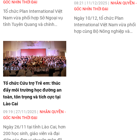
GÓC NHÌN THỜI ĐẠI
08:21 | 11/12/2025
NHÂN QUYỀN -
GÓC NHÌN THỜI ĐẠI
Tổ chức Plan International Việt
Nam vừa phối hợp Sở Ngoại vụ
Ngày 10/12, tổ chức Plan
tỉnh Tuyên Quang và chính
International Việt Nam vừa phối
quyền địa phương trao gần 200
hợp cùng Bộ Nông nghiệp và
bình lọc nước cùng các gói hỗ
Môi trường và Ủy ban Nhân dân
trợ thiết yếu cho người dân tại
thành phố Đà Nẵng triển khai
phường Hà Giang 1, Hà Giang 2
đợt cấp phát đầu tiên trong gói
và xã Tân Quang (tỉnh Tuyên
viện trợ khẩn cấp trị giá 1,848 tỷ
Quang), nhằm giúp người dân
đồng nhằm hỗ trợ người dân bị
tiếp cận nguồn nước sạch, an
ảnh hưởng bởi bão Fengshen và
toàn, phục vụ sinh hoạt và
Kalmaegi.
Tổ chức Cứu trợ Trẻ em: thúc
phòng ngừa nguy cơ dịch bệnh
đẩy môi trường học đường an
sau lũ lụt.
toàn, tôn trọng và tích cực tại
Lào Cai
09:19 | 27/11/2025
NHÂN QUYỀN -
GÓC NHÌN THỜI ĐẠI
Ngày 26/11 tại tỉnh Lào Cai, hơn
200 học sinh, giáo viên và đại
diện các đơn vị chuyên môn đã