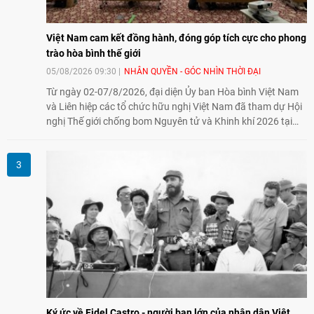
Việt Nam cam kết đồng hành, đóng góp tích cực cho phong
trào hòa bình thế giới
05/08/2026 09:30
NHÂN QUYỀN - GÓC NHÌN THỜI ĐẠI
Từ ngày 02-07/8/2026, đại diện Ủy ban Hòa bình Việt Nam
và Liên hiệp các tổ chức hữu nghị Việt Nam đã tham dự Hội
nghị Thế giới chống bom Nguyên tử và Khinh khí 2026 tại
thành phố Hiroshima, Nhật Bản, tiếp tục khẳng định cam kết
đồng hành cùng với phong trào hoà bình của nhân dân
Nhật Bản và thế giới ủng hộ giải trừ vũ khí hạt nhân của Việt
Nam.
Ký ức về Fidel Castro - người bạn lớn của nhân dân Việt