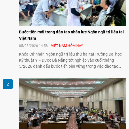
Bước tiến mới trong đào tạo nhân lực Ngôn ngữ trị liệu tại
Việt Nam
05/08/2026 14:58
VIỆT NAM HÔM NAY
Khóa Cử nhân Ngôn ngữ trị liệu thứ hai tại Trường Đại học
Kỹ thuật Y – Dược Đà Nẵng tốt nghiệp vào cuối tháng
5/2026 đánh dấu bước tiến bền vững trong việc đào tạo
nguồn nhân lực chất lượng cao cho một chuyên ngành trẻ
tại Việt Nam.