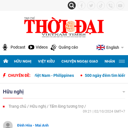
Podcast
Videos
Quảng cáo
English
HỮU NGHỊ
VIỆT KIỀU
CHUYỆN NGOẠI GIAO
NHÂN QUYỀN 
ại giao Việt Nam - Philippines
CHUYÊN ĐỀ:
500 ngày đêm tìm kiếm, quy tập và x
Hữu nghị
Trang chủ
Hữu nghị
Tấm lòng tương trợ
09:21 | 02/10/2024 GMT+7
Đinh Hòa - Mai Anh