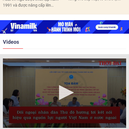
thôn, tổ dân phố hoàn thành
1991 và được nâng cấp lên
trước ngày 10/6/2026.
quan hệ Đối tác chiến lược năm
2018. Hai bên đã tổ chức 5 Hội
nghị Cấp cao vào các năm 2005,
2010, 2016, 2018, 2021.
Videos