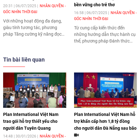
bền vững cho trẻ thơ
20:31 | 06/07/2025
NHÂN QUYỀN -
GÓC NHÌN THỜI ĐẠI
16:58 | 06/07/2025
NHÂN QUYỀN -
GÓC NHÌN THỜI ĐẠI
Với những hoạt động đa dạng,
giàu tính tương tác, phương
Từ cung cấp kiến thức đến
pháp Tăng cường kỹ năng đọc
những hướng dẫn thực hành cụ
viết cho trẻ em tiểu học (LB) và
thể, phương pháp Đánh thức
Hỗ trợ trẻ mầm non làm quen
tiềm năng não bộ đã được giới
với Đọc viết và Toán (RTL) giúp
thiệu đến các cha mẹ, những
Tin bài liên quan
giờ học trở nên sinh động, dễ
người chăm sóc trẻ, giáo viên,
hiểu hơn. Nhờ đó, trẻ em ở các
cán bộ y tế tại nhiều địa phương
khu vực nông thôn, vùng sâu,
thông qua nhiều hoạt động đa
vùng xa có thêm cơ hội tiếp cận
dạng như tập huấn, câu lạc bộ,
tri thức, làm chủ tương lai.
hội thảo…. Với cách tiếp cận bao
trùm, phương pháp này mang
đến cho trẻ nhỏ từ 0 – 3 tuổi cơ
hội được nuôi dưỡng và giáo
dục toàn diện, đặt nền móng
Plan International Việt Nam
Plan International Việt Nam hỗ
vững chắc cho sự phát triển của
trao gói hỗ trợ thiết yếu cho
trợ khẩn cấp hơn 1,8 tỷ đồng
trẻ trong tương lai.
người dân Tuyên Quang
cho người dân Đà Nẵng sau bão
14:48 | 30/01/2026
NHÂN QUYỀN -