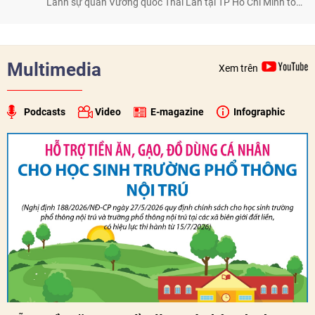
Lãnh sự quán Vương quốc Thái Lan tại TP Hồ Chí Minh tổ
chức họp mặt kỷ niệm 50 năm thiết lập quan hệ ngoại giao
Việt Nam - Thái Lan (1976-2026). Tại đây, nhấn mạnh vai trò
của giao lưu nhân dân, Tổng Lãnh sự Thái Lan cho biết các
hoạt động trao đổi về văn hóa, giáo dục, du lịch, ẩm thực,
Multimedia
Xem trên
nghệ thuật và giao lưu thanh niên đã góp phần đưa quan hệ
Thái Lan - Việt Nam ngày càng gắn bó, gần gũi.
Podcasts
Video
E-magazine
Infographic