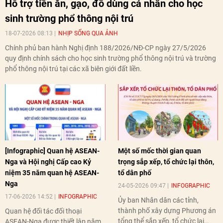
Hỗ trợ tiền ăn, gạo, đồ dùng cá nhân cho học
sinh trường phổ thông nội trú
18-07-2026 08:13
NHỊP SỐNG QUA ẢNH
Chính phủ ban hành Nghị định 188/2026/NĐ-CP ngày 27/5/2026
quy định chính sách cho học sinh trường phổ thông nội trú và trường
phổ thông nội trú tại các xã biên giới đất liền.
[Infographic] Quan hệ ASEAN-
Một số mốc thời gian quan
Nga và Hội nghị Cấp cao Kỷ
trọng sắp xếp, tổ chức lại thôn,
niệm 35 năm quan hệ ASEAN-
tổ dân phố
Nga
24-05-2026 09:47
INFOGRAPHIC
17-06-2026 14:52
INFOGRAPHIC
Ủy ban Nhân dân các tỉnh,
thành phố xây dựng Phương án
Quan hệ đối tác đối thoại
tổng thể sắp xếp, tổ chức lại
ASEAN-Nga được thiết lập năm