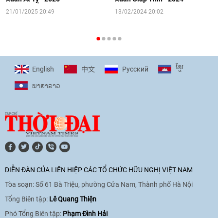
16:58
|
10/06/2026
21/01/2025 20:49
13/02/2024 20:02
[Video] Plan International đồng hành
cùng thanh thiếu nhi tiên phong ứng
ខ្មែរ
English
Pусский
中文
phó với biến đổi khí hậu
ພາ​ສາ​ລາວ
17:07
|
09/06/2026
[Video] Lào dành ưu tiên hàng đầu cho
quan hệ với Việt Nam
11:01
|
09/06/2026
DIỄN ĐÀN CỦA LIÊN HIỆP CÁC TỔ CHỨC HỮU NGHỊ VIỆT NAM
Tòa soạn: Số 61 Bà Triệu, phường Cửa Nam, Thành phố Hà Nội
[Video] Doanh nghiệp Hoa Kỳ hỗ trợ
Việt Nam xác định danh tính người mất
Tổng Biên tập:
Lê Quang Thiện
tích trong chiến tranh
Phó Tổng Biên tập:
Phạm Đình Hải