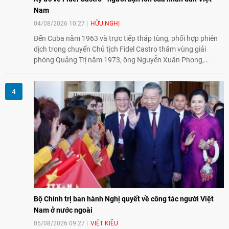
Nam
04/08/2026 10:27
HỮU NGHỊ
Đến Cuba năm 1963 và trực tiếp tháp tùng, phối hợp phiên
dịch trong chuyến Chủ tịch Fidel Castro thăm vùng giải
phóng Quảng Trị năm 1973, ông Nguyễn Xuân Phong,
nguyên Vụ trưởng Vụ Châu Mỹ (Bộ Ngoại giao) kể lại những
hình ảnh không phai về người bạn lớn thủy chung, tận tụy
của nhân dân Việt Nam.
Bộ Chính trị ban hành Nghị quyết về công tác người Việt
Nam ở nước ngoài
05/08/2026 09:27
VIỆT KIỀU