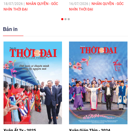
hòa bình, hữu nghị giữa các dân tộc"
18/07/2026
NHÂN QUYỀN - GÓC
16/07/2026
NHÂN QUYỀN - GÓC
NHÌN THỜI ĐẠI
NHÌN THỜI ĐẠI
cho Đại sứ Hungary tại Việt Nam
17:25
|
13/06/2026
Bản in
[Video] Nhân dân Việt Nam luôn trân
trọng tình cảm của nước Nga
08:02
|
13/06/2026
Video: Cơ hội giao lưu quốc tế cho học
sinh Việt Nam tại trại hè Artek
14:41
|
12/06/2026
[Video] Đối ngoại nhân dân Thủ đô
hướng tới kết nối hiệu quả nguồn lực
người Việt Nam ở nước ngoài
Xuân Ất Tỵ - 2025
Xuân Giáp Thìn - 2024