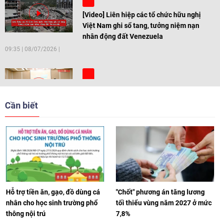
[Video] Liên hiệp các tổ chức hữu nghị
Việt Nam ghi sổ tang, tưởng niệm nạn
nhân động đất Venezuela
09:35
|
08/07/2026
[Video] Trẻ em Đông Á cùng kiến tạo
giải pháp cho những thách thức chung
Cần biết
17:44
|
27/06/2026
[Video] Âm nhạc flamenco gắn kết văn
hoá Việt Nam - Tây Ban Nha
11:10
|
17/06/2026
Hỗ trợ tiền ăn, gạo, đồ dùng cá
"Chốt" phương án tăng lương
nhân cho học sinh trường phổ
tối thiểu vùng năm 2027 ở mức
thông nội trú
7,8%
[Video] Trao tặng Kỷ niệm chương "Vì