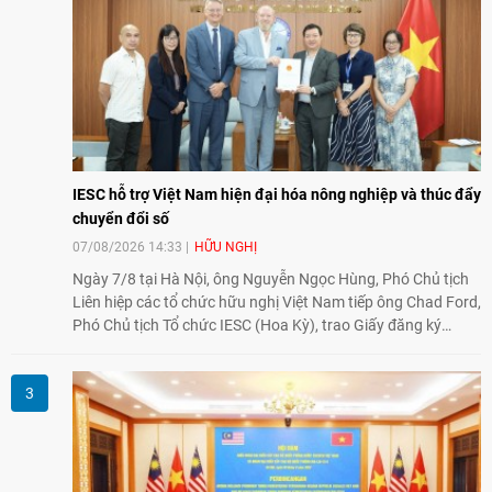
cường sự hiểu biết và hợp tác giữa nhân dân hai nước.
IESC hỗ trợ Việt Nam hiện đại hóa nông nghiệp và thúc đẩy
chuyển đổi số
07/08/2026 14:33
HỮU NGHỊ
Ngày 7/8 tại Hà Nội, ông Nguyễn Ngọc Hùng, Phó Chủ tịch
Liên hiệp các tổ chức hữu nghị Việt Nam tiếp ông Chad Ford,
Phó Chủ tịch Tổ chức IESC (Hoa Kỳ), trao Giấy đăng ký
thành lập Văn phòng Đại diện của IESC tại Việt Nam và trao
đổi về định hướng triển khai Dự án "Mở rộng Thương mại
Nông nghiệp và An toàn thực phẩm Hoa Kỳ - Việt Nam",
hướng tới thúc đẩy chuyển đổi số, hiện đại hóa nông nghiệp
và mở rộng hợp tác phát triển giữa hai nước.