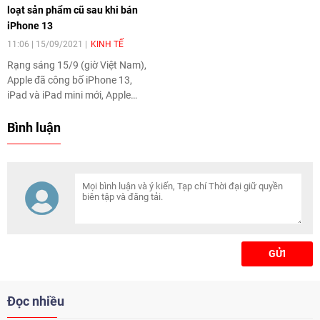
loạt sản phẩm cũ sau khi bán
iPhone 13
11:06 | 15/09/2021
KINH TẾ
Rạng sáng 15/9 (giờ Việt Nam),
Apple đã công bố iPhone 13,
iPad và iPad mini mới, Apple
Watch Series 7. Song hành,
hãng này cũng giảm giá hoặc
Bình luận
loại bỏ một số mẫu máy cũ
trong danh mục sản phẩm.
GỬI
Đọc nhiều