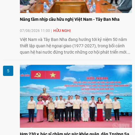
Nâng tầm nhịp cầu hữu nghị Việt Nam - Tây Ban Nha
07/08/2026 11:00
HỮU NGHỊ
Việt Nam và Tây Ban Nha đang hướng tới kỷ niệm 50 năm
thiết lập quan hệ ngoại giao (1977-2027), trong bối cảnh
quan hệ hai nước đứng trước những cơ hội phát triển mới.
Cùng với đối ngoại Đảng và ngoại giao Nhà nước, đối ngoại
nhân dân có vai trò quan trọng trong việc củng cố nền tảng
xã hội, tăng cường hiểu biết, tin cậy và gắn bó giữa nhân
dân hai nước.
Hơn 230 y, bác sĩ chăm sóc sức khỏe quân, dân Trường Sa