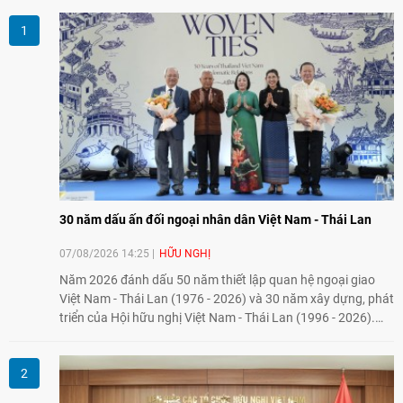
30 năm dấu ấn đối ngoại nhân dân Việt Nam - Thái Lan
07/08/2026 14:25
HỮU NGHỊ
Năm 2026 đánh dấu 50 năm thiết lập quan hệ ngoại giao
Việt Nam - Thái Lan (1976 - 2026) và 30 năm xây dựng, phát
triển của Hội hữu nghị Việt Nam - Thái Lan (1996 - 2026).
Trong dòng chảy quan hệ hai nước, Hội đã kiên trì vun đắp
tình hữu nghị, đồng thời từng bước mở rộng hoạt động từ
giao lưu truyền thống sang kết nối địa phương, doanh
nghiệp, giáo dục, văn hóa và thế hệ trẻ, góp phần tăng