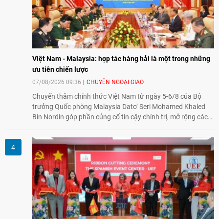
Việt Nam - Malaysia: hợp tác hàng hải là một trong những
ưu tiên chiến lược
07/08/2026 09:36
CHUYỆN NGOẠI GIAO
Chuyến thăm chính thức Việt Nam từ ngày 5-6/8 của Bộ
trưởng Quốc phòng Malaysia Dato’ Seri Mohamed Khaled
Bin Nordin góp phần củng cố tin cậy chính trị, mở rộng các
lĩnh vực hợp tác và thúc đẩy quan hệ quốc phòng Việt Nam -
Malaysia theo hướng ngày càng thực chất.