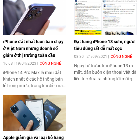
iPhone đắt nhất luôn bán chạy
Đặt hàng iPhone 13 sớm, người
ở Việt Nam nhưng doanh số
tiêu dùng rất dễ mất cọc
giảm ở thị trường toàn cầu
08:30 | 21/09/2021
CÔNG NGHỆ
16:08 | 19/04/2023
CÔNG NGHỆ
Ngay từ trước khi iPhone 13 ra
mắt, dân buôn điện thoại Việt đã
iPhone 14 Pro Max là mẫu đắt
liên tục đưa ra những lời mời gọi
khách nhất ở các hệ thống bán
nhận đặt hàng trước với nhiều
lẻ trong nước, trong khi điều này
mức giá khác nhau. Sau thời
không xảy ra ở các quốc gia
điểm Apple công bố chiếc điện
khác.
thoại mới, dịch vụ này bung ra
với số lượng dày đặc hơn rất
nhiều.
Apple giảm giá và loại bỏ hàng