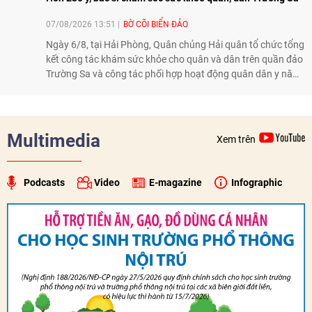
07/08/2026 13:51
BỜ CÕI BIỂN ĐẢO
Ngày 6/8, tại Hải Phòng, Quân chủng Hải quân tổ chức tổng
kết công tác khám sức khỏe cho quân và dân trên quần đảo
Trường Sa và công tác phối hợp hoạt động quân dân y năm
2026. Trong năm, 3 đoàn công tác với hơn 230 bác sĩ, dược
sĩ, điều dưỡng và kỹ thuật viên đã tham gia khám, tư vấn,
cấp thuốc, điều trị cho cán bộ, chiến sĩ và nhân dân trên
quần đảo.
Multimedia
Xem trên
Podcasts
Video
E-magazine
Infographic