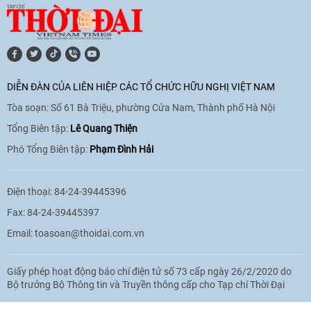
11:10
|
17/06/2026
[Video] Trao tặng Kỷ niệm chương "Vì
hòa bình, hữu nghị giữa các dân tộc"
DIỄN ĐÀN CỦA LIÊN HIỆP CÁC TỔ CHỨC HỮU NGHỊ VIỆT NAM
cho Đại sứ Hungary tại Việt Nam
Tòa soạn: Số 61 Bà Triệu, phường Cửa Nam, Thành phố Hà Nội
17:25
|
13/06/2026
Tổng Biên tập:
Lê Quang Thiện
Phó Tổng Biên tập:
Phạm Đình Hải
[Video] Nhân dân Việt Nam luôn trân
trọng tình cảm của nước Nga
Điện thoại: 84-24-39445396
08:02
|
13/06/2026
Fax: 84-24-39445397
Email:
toasoan@thoidai.com.vn
Video: Cơ hội giao lưu quốc tế cho học
Giấy phép hoạt động báo chí điện tử số 73 cấp ngày 26/2/2020 do
sinh Việt Nam tại trại hè Artek
Bộ trưởng Bộ Thông tin và Truyền thông cấp cho Tạp chí Thời Đại
14:41
|
12/06/2026