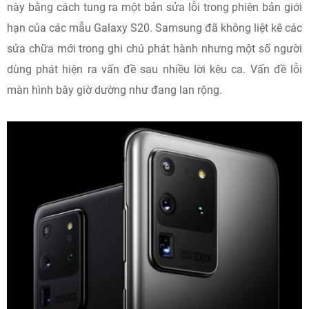
này bằng cách tung ra một bản sửa lỗi trong phiên bản giới
hạn của các mẫu Galaxy S20.
Samsung đã không liệt kê các
sửa chữa mới trong ghi chú phát hành nhưng một số người
dùng phát hiện ra vấn đề sau nhiều lời kêu ca
.
Vấn đề lỗi
màn hình bây giờ dường như đang lan rộng.