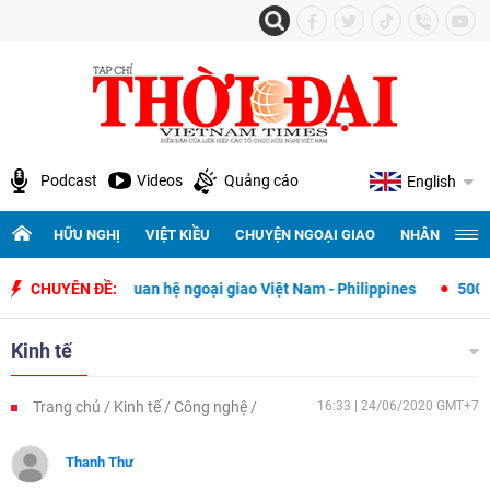
Podcast
Videos
Quảng cáo
English
HỮU NGHỊ
VIỆT KIỀU
CHUYỆN NGOẠI GIAO
NHÂN QUYỀN 
ết lập quan hệ ngoại giao Việt Nam - Philippines
CHUYÊN ĐỀ:
500 ngày đêm tìm
Kinh tế
Trang chủ
Kinh tế
Công nghệ
16:33 | 24/06/2020 GMT+7
Thanh Thư