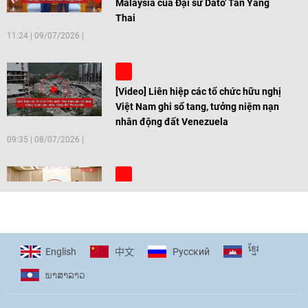
Malaysia của Đại sứ Dato' Tan Yang
Thai
11:24
|
09/07/2026
[Video] Liên hiệp các tổ chức hữu nghị
Việt Nam ghi sổ tang, tưởng niệm nạn
nhân động đất Venezuela
09:35
|
08/07/2026
[Video] Trẻ em Đông Á cùng kiến tạo
giải pháp cho những thách thức chung
17:44
|
27/06/2026
ខ្មែរ
English
Pусский
中文
ພາ​ສາ​ລາວ
[Video] Âm nhạc flamenco gắn kết văn
hoá Việt Nam - Tây Ban Nha