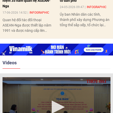
niệm 35 năm quan hệ ASEAN-
tổ dân phố
Nga
24-05-2026 09:47
INFOGRAPHIC
17-06-2026 14:52
INFOGRAPHIC
Ủy ban Nhân dân các tỉnh,
thành phố xây dựng Phương án
Quan hệ đối tác đối thoại
tổng thể sắp xếp, tổ chức lại
ASEAN-Nga được thiết lập năm
thôn, tổ dân phố hoàn thành
1991 và được nâng cấp lên
trước ngày 10/6/2026.
quan hệ Đối tác chiến lược năm
2018. Hai bên đã tổ chức 5 Hội
nghị Cấp cao vào các năm 2005,
2010, 2016, 2018, 2021.
Videos