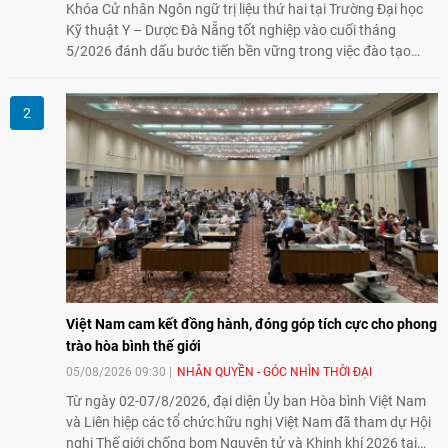
Khóa Cử nhân Ngôn ngữ trị liệu thứ hai tại Trường Đại học
Kỹ thuật Y – Dược Đà Nẵng tốt nghiệp vào cuối tháng
5/2026 đánh dấu bước tiến bền vững trong việc đào tạo
nguồn nhân lực chất lượng cao cho một chuyên ngành trẻ
tại Việt Nam.
Việt Nam cam kết đồng hành, đóng góp tích cực cho phong
trào hòa bình thế giới
05/08/2026 09:30
NHÂN QUYỀN - GÓC NHÌN THỜI ĐẠI
Từ ngày 02-07/8/2026, đại diện Ủy ban Hòa bình Việt Nam
và Liên hiệp các tổ chức hữu nghị Việt Nam đã tham dự Hội
nghị Thế giới chống bom Nguyên tử và Khinh khí 2026 tại