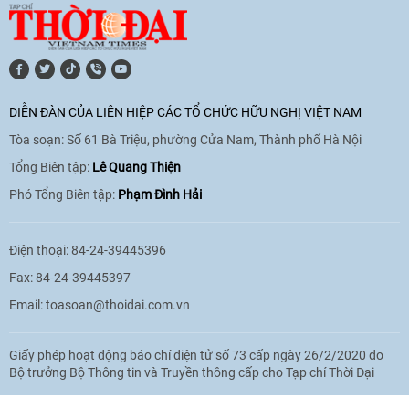
[Video] Lào dành ưu tiên hàng đầu cho
quan hệ với Việt Nam
11:01
|
09/06/2026
DIỄN ĐÀN CỦA LIÊN HIỆP CÁC TỔ CHỨC HỮU NGHỊ VIỆT NAM
Tòa soạn: Số 61 Bà Triệu, phường Cửa Nam, Thành phố Hà Nội
[Video] Doanh nghiệp Hoa Kỳ hỗ trợ
Việt Nam xác định danh tính người mất
Tổng Biên tập:
Lê Quang Thiện
tích trong chiến tranh
Phó Tổng Biên tập:
Phạm Đình Hải
20:38
|
02/06/2026
Điện thoại: 84-24-39445396
Fax: 84-24-39445397
Email:
toasoan@thoidai.com.vn
Giấy phép hoạt động báo chí điện tử số 73 cấp ngày 26/2/2020 do
Bộ trưởng Bộ Thông tin và Truyền thông cấp cho Tạp chí Thời Đại