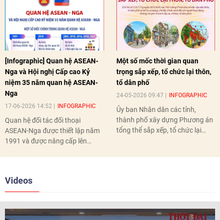
[Infographic] Quan hệ ASEAN-
Một số mốc thời gian quan
Nga và Hội nghị Cấp cao Kỷ
trọng sắp xếp, tổ chức lại thôn,
niệm 35 năm quan hệ ASEAN-
tổ dân phố
Nga
24-05-2026 09:47
INFOGRAPHIC
17-06-2026 14:52
INFOGRAPHIC
Ủy ban Nhân dân các tỉnh,
thành phố xây dựng Phương án
Quan hệ đối tác đối thoại
tổng thể sắp xếp, tổ chức lại
ASEAN-Nga được thiết lập năm
thôn, tổ dân phố hoàn thành
1991 và được nâng cấp lên
trước ngày 10/6/2026.
quan hệ Đối tác chiến lược năm
2018. Hai bên đã tổ chức 5 Hội
nghị Cấp cao vào các năm 2005,
Videos
2010, 2016, 2018, 2021.