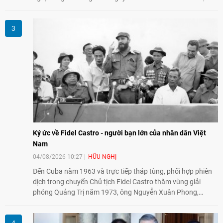
thành phố Hiroshima, Nhật Bản, tiếp tục khẳng định cam kết
đồng hành cùng với phong trào hoà bình của nhân dân
Nhật Bản và thế giới ủng hộ giải trừ vũ khí hạt nhân của Việt
Nam.
Ký ức về Fidel Castro - người bạn lớn của nhân dân Việt
Nam
04/08/2026 10:27
HỮU NGHỊ
Đến Cuba năm 1963 và trực tiếp tháp tùng, phối hợp phiên
dịch trong chuyến Chủ tịch Fidel Castro thăm vùng giải
phóng Quảng Trị năm 1973, ông Nguyễn Xuân Phong,
nguyên Vụ trưởng Vụ Châu Mỹ (Bộ Ngoại giao) kể lại những
hình ảnh không phai về người bạn lớn thủy chung, tận tụy