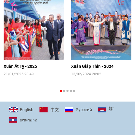
Video: Cơ hội giao lưu quốc tế cho học
sinh Việt Nam tại trại hè Artek
14:41
|
12/06/2026
[Video] Đối ngoại nhân dân Thủ đô
hướng tới kết nối hiệu quả nguồn lực
người Việt Nam ở nước ngoài
Xuân Ất Tỵ - 2025
Xuân Giáp Thìn - 2024
16:58
|
10/06/2026
21/01/2025 20:49
13/02/2024 20:02
[Video] Plan International đồng hành
cùng thanh thiếu nhi tiên phong ứng
ខ្មែរ
English
Pусский
中文
phó với biến đổi khí hậu
ພາ​ສາ​ລາວ
17:07
|
09/06/2026