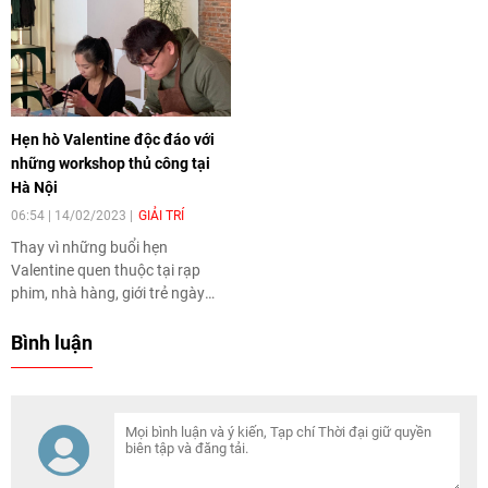
cảnh báo những hình ảnh dưới
đây chắc chắn không dành cho
dân FA.
Hẹn hò Valentine độc đáo với
những workshop thủ công tại
Hà Nội
06:54 | 14/02/2023
GIẢI TRÍ
Thay vì những buổi hẹn
Valentine quen thuộc tại rạp
phim, nhà hàng, giới trẻ ngày
càng quan tâm hơn đến những
trải nghiệm mới lạ như cùng
Bình luận
nhau làm đồ da, cùng vẽ tranh,
làm gốm…