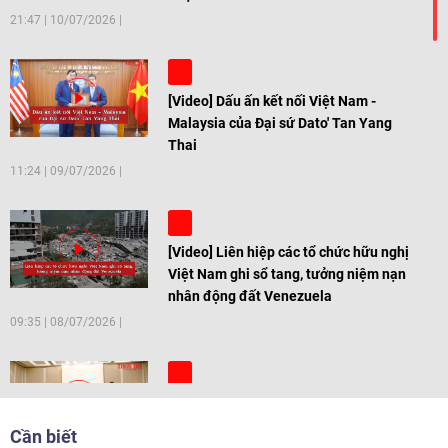
21:47
|
10/07/2026
[Video] Dấu ấn kết nối Việt Nam -
Malaysia của Đại sứ Dato' Tan Yang
Thai
11:24
|
09/07/2026
[Video] Liên hiệp các tổ chức hữu nghị
Việt Nam ghi sổ tang, tưởng niệm nạn
nhân động đất Venezuela
09:35
|
08/07/2026
[Video] Trẻ em Đông Á cùng kiến tạo
giải pháp cho những thách thức chung
Cần biết