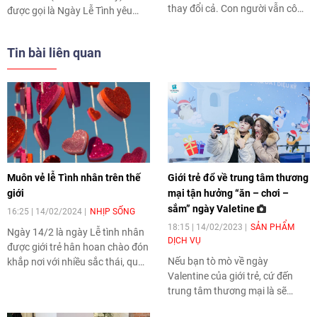
thay đổi cả. Con người vẫn cô
được gọi là Ngày Lễ Tình yêu
đơn như cũ và họ muốn chia sẻ
hay ngày Lễ Tình nhân đã không
cuộc sống của mình với ai đó",
còn xa lạ với các bạn trẻ Việt
Tin bài liên quan
ông Willie Daly, một người miệt
Nam, nhất là ở các thành phố
mài làm thay công việc của "ông
lớn.
Tơ bà Nguyệt" trong hơn 60 năm
qua tại Ireland, tâm sự.
Muôn vẻ lễ Tình nhân trên thế
Giới trẻ đổ về trung tâm thương
giới
mại tận hưởng “ăn – chơi –
sắm” ngày Valetine
16:25 | 14/02/2024
NHỊP SỐNG
18:15 | 14/02/2023
SẢN PHẨM
Ngày 14/2 là ngày Lễ tình nhân
DỊCH VỤ
được giới trẻ hân hoan chào đón
Nếu bạn tò mò về ngày
khắp nơi với nhiều sắc thái, quan
Valentine của giới trẻ, cứ đến
niệm và câu chuyện ý nghĩa.
trung tâm thương mại là sẽ
được cập nhật ngay. Tuy nhiên,