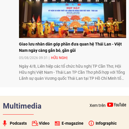
Giao lưu nhân dân góp phần đưa quan hệ Thái Lan - Việt
Nam ngày càng gắn bó, gần gũi
05/08/2026 09:31
HỮU NGHỊ
Ngày 4/8, Liên hiệp các tổ chức hữu nghị TP Cần Thơ, Hội
Hữu nghị Việt Nam - Thái Lan TP Cần Thơ phối hợp với Tổng
Lãnh sự quán Vương quốc Thái Lan tại TP Hồ Chí Minh tổ
chức họp mặt kỷ niệm 50 năm thiết lập quan hệ ngoại giao
Việt Nam - Thái Lan (1976-2026). Tại đây, nhấn mạnh vai trò
của giao lưu nhân dân, Tổng Lãnh sự Thái Lan cho biết các
hoạt động trao đổi về văn hóa, giáo dục, du lịch, ẩm thực,
Multimedia
Xem trên
nghệ thuật và giao lưu thanh niên đã góp phần đưa quan hệ
Thái Lan - Việt Nam ngày càng gắn bó, gần gũi.
Podcasts
Video
E-magazine
Infographic