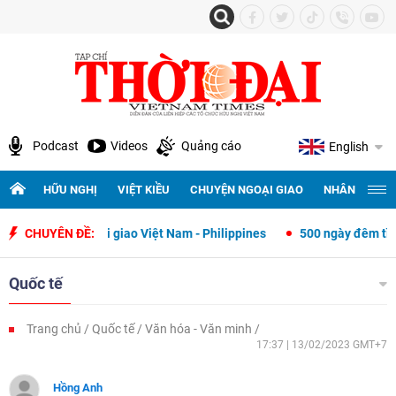
Podcast
Videos
Quảng cáo
English
HỮU NGHỊ
VIỆT KIỀU
CHUYỆN NGOẠI GIAO
NHÂN QUYỀN 
oại giao Việt Nam - Philippines
CHUYÊN ĐỀ:
500 ngày đêm tìm kiếm, quy tập và
Quốc tế
Trang chủ
Quốc tế
Văn hóa - Văn minh
17:37 | 13/02/2023 GMT+7
Hồng Anh