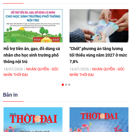
17:44
|
27/06/2026
[Video] Âm nhạc flamenco gắn kết văn
hoá Việt Nam - Tây Ban Nha
11:10
|
17/06/2026
Hỗ trợ tiền ăn, gạo, đồ dùng cá
"Chốt" phương án tăng lương
nhân cho học sinh trường phổ
tối thiểu vùng năm 2027 ở mức
thông nội trú
7,8%
[Video] Trao tặng Kỷ niệm chương "Vì
hòa bình, hữu nghị giữa các dân tộc"
18/07/2026
NHÂN QUYỀN - GÓC
16/07/2026
NHÂN QUYỀN - GÓC
NHÌN THỜI ĐẠI
NHÌN THỜI ĐẠI
cho Đại sứ Hungary tại Việt Nam
17:25
|
13/06/2026
Bản in
[Video] Nhân dân Việt Nam luôn trân
trọng tình cảm của nước Nga
08:02
|
13/06/2026