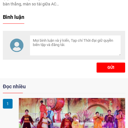
Sự hợp tác mới sẽ
bàn thắng, màn so tài giữa AC
Milan và Juventus lại kết thúc
với tỉ số hòa 0-0.
Bình luận
GỬI
Đọc nhiều