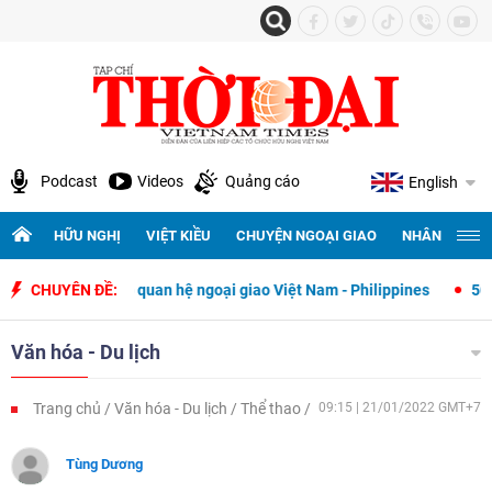
Podcast
Videos
Quảng cáo
English
HỮU NGHỊ
VIỆT KIỀU
CHUYỆN NGOẠI GIAO
NHÂN QUYỀN 
thiết lập quan hệ ngoại giao Việt Nam - Philippines
CHUYÊN ĐỀ:
500 ngày đêm 
Văn hóa - Du lịch
Trang chủ
Văn hóa - Du lịch
Thể thao
09:15 | 21/01/2022 GMT+7
Tùng Dương