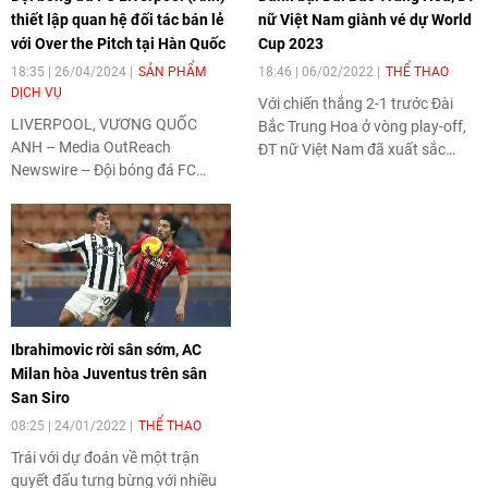
thiết lập quan hệ đối tác bán lẻ
nữ Việt Nam giành vé dự World
với Over the Pitch tại Hàn Quốc
Cup 2023
18:35 | 26/04/2024
SẢN PHẨM
18:46 | 06/02/2022
THỂ THAO
DỊCH VỤ
Với chiến thắng 2-1 trước Đài
LIVERPOOL, VƯƠNG QUỐC
Bắc Trung Hoa ở vòng play-off,
ANH – Media OutReach
ĐT nữ Việt Nam đã xuất sắc
Newswire – Đội bóng đá FC
giành tấm vé lịch sử tham dự
Liverpool của Giải bóng đá
vòng chung kết World Cup 2023.
ngoại hạng Anh tiếp tục thực
hiện các kế hoạch đầy tham
vọng nhằm phát triển quốc tế,
với việc ký kết quan hệ đối tác
bán lẻ đầu tiên tại Hàn Quốc.
Theo đó, FC Liverpool hợp tác
Ibrahimovic rời sân sớm, AC
với Over the Pitch, một studio
Milan hòa Juventus trên sân
thiết kế thương hiệu và sáng tạo
San Siro
được thành lập vào năm 2014
nhằm giới thiệu văn hóa bóng
08:25 | 24/01/2022
THỂ THAO
đá Hàn Quốc và hợp tác với các
Trái với dự đoán về một trận
câu lạc bộ nước này và quốc tế.
quyết đấu tưng bừng với nhiều