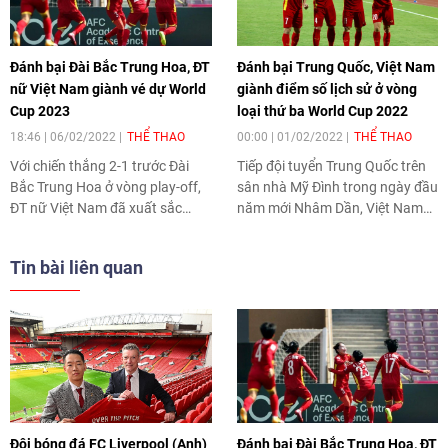
Đánh bại Đài Bắc Trung Hoa, ĐT
Đánh bại Trung Quốc, Việt Nam
nữ Việt Nam giành vé dự World
giành điểm số lịch sử ở vòng
Cup 2023
loại thứ ba World Cup 2022
18:46 | 06/02/2022
THỂ THAO
00:00 | 01/02/2022
THỂ THAO
Với chiến thắng 2-1 trước Đài
Tiếp đội tuyển Trung Quốc trên
Bắc Trung Hoa ở vòng play-off,
sân nhà Mỹ Đình trong ngày đầu
ĐT nữ Việt Nam đã xuất sắc
năm mới Nhâm Dần, Việt Nam
giành tấm vé lịch sử tham dự
đã giành được những điểm số
vòng chung kết World Cup 2023.
đầu tiên tại chiến dịch vòng loại
Tin bài liên quan
thứ ba World Cup 2022.
Đội bóng đá FC Liverpool (Anh)
Đánh bại Đài Bắc Trung Hoa, ĐT