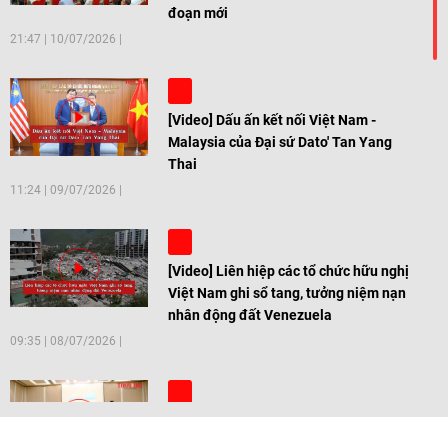
đoạn mới
21:47
|
10/07/2026
[Video] Dấu ấn kết nối Việt Nam -
Malaysia của Đại sứ Dato' Tan Yang
Thai
11:24
|
09/07/2026
[Video] Liên hiệp các tổ chức hữu nghị
Việt Nam ghi sổ tang, tưởng niệm nạn
nhân động đất Venezuela
09:35
|
08/07/2026
[Video] Trẻ em Đông Á cùng kiến tạo
giải pháp cho những thách thức chung