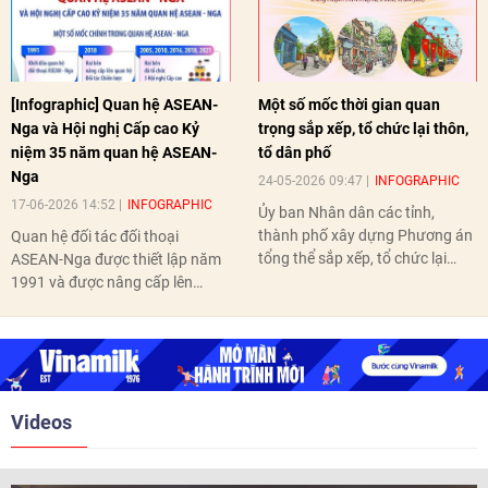
[Infographic] Quan hệ ASEAN-
Một số mốc thời gian quan
Nga và Hội nghị Cấp cao Kỷ
trọng sắp xếp, tổ chức lại thôn,
niệm 35 năm quan hệ ASEAN-
tổ dân phố
Nga
24-05-2026 09:47
INFOGRAPHIC
17-06-2026 14:52
INFOGRAPHIC
Ủy ban Nhân dân các tỉnh,
thành phố xây dựng Phương án
Quan hệ đối tác đối thoại
tổng thể sắp xếp, tổ chức lại
ASEAN-Nga được thiết lập năm
thôn, tổ dân phố hoàn thành
1991 và được nâng cấp lên
trước ngày 10/6/2026.
quan hệ Đối tác chiến lược năm
2018. Hai bên đã tổ chức 5 Hội
nghị Cấp cao vào các năm 2005,
2010, 2016, 2018, 2021.
Videos