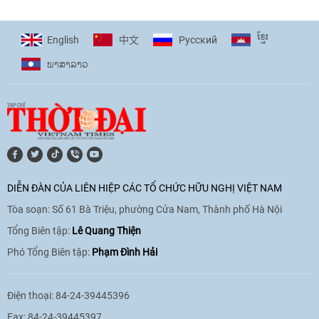
17:44
|
27/06/2026
ខ្មែរ
English
Pусский
中文
ພາ​ສາ​ລາວ
[Video] Âm nhạc flamenco gắn kết văn
hoá Việt Nam - Tây Ban Nha
11:10
|
17/06/2026
[Video] Trao tặng Kỷ niệm chương "Vì
hòa bình, hữu nghị giữa các dân tộc"
DIỄN ĐÀN CỦA LIÊN HIỆP CÁC TỔ CHỨC HỮU NGHỊ VIỆT NAM
cho Đại sứ Hungary tại Việt Nam
Tòa soạn: Số 61 Bà Triệu, phường Cửa Nam, Thành phố Hà Nội
17:25
|
13/06/2026
Tổng Biên tập:
Lê Quang Thiện
Phó Tổng Biên tập:
Phạm Đình Hải
[Video] Nhân dân Việt Nam luôn trân
trọng tình cảm của nước Nga
Điện thoại: 84-24-39445396
08:02
|
13/06/2026
Fax: 84-24-39445397