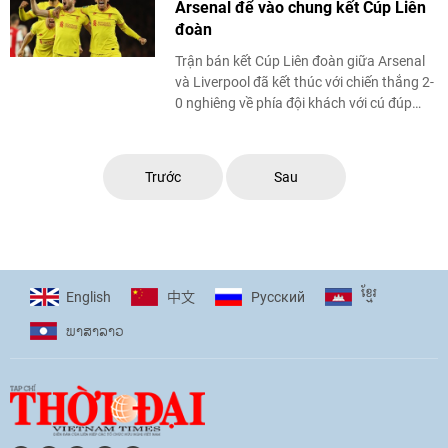
Arsenal để vào chung kết Cúp Liên
đoàn
Trận bán kết Cúp Liên đoàn giữa Arsenal
và Liverpool đã kết thúc với chiến thắng 2-
0 nghiêng về phía đội khách với cú đúp
bàn thắng của tiền đạo Diogo Jota. Thắng
lợi này ...
Trước
Sau
ខ្មែរ
English
Pусский
中文
ພາ​ສາ​ລາວ