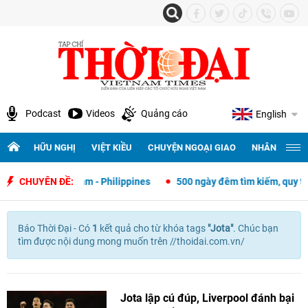
Podcast
Videos
Quảng cáo
English
HỮU NGHỊ
VIỆT KIỀU
CHUYỆN NGOẠI GIAO
NHÂN QUYỀN 
ngoại giao Việt Nam - Philippines
CHUYÊN ĐỀ:
500 ngày đêm tìm kiếm, quy tập 
Báo Thời Đại - Có
1
kết quả cho
từ khóa tags
"
Jota"
. Chúc bạn
tìm được nội dung mong muốn trên //thoidai.com.vn/
Jota lập cú đúp, Liverpool đánh bại