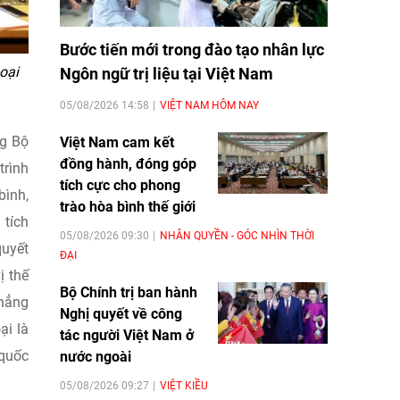
Bước tiến mới trong đào tạo nhân lực
oại
Ngôn ngữ trị liệu tại Việt Nam
05/08/2026 14:58
VIỆT NAM HÔM NAY
ng Bộ
Việt Nam cam kết
đồng hành, đóng góp
trình
tích cực cho phong
bình,
trào hòa bình thế giới
 tích
05/08/2026 09:30
NHÂN QUYỀN - GÓC NHÌN THỜI
quyết
ĐẠI
ị thế
Bộ Chính trị ban hành
khẳng
Nghị quyết về công
ại là
tác người Việt Nam ở
 quốc
nước ngoài
05/08/2026 09:27
VIỆT KIỀU