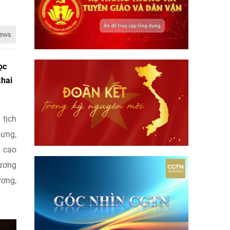
ọc
khai
 tịch
Hưng,
p cao
 ương
ương,