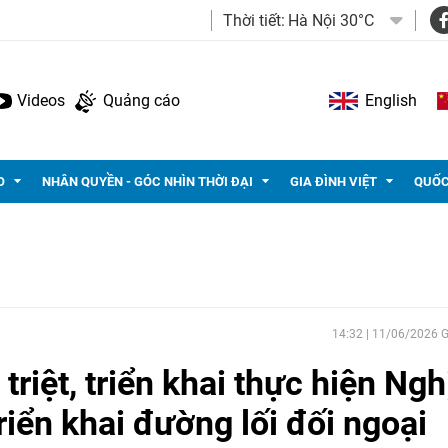
Thời tiết:
Hà Nội 30°C
Videos
Quảng cáo
English
O
NHÂN QUYỀN - GÓC NHÌN THỜI ĐẠI
GIA ĐÌNH VIỆT
QUỐC
14:32 | 11/06/2026
riệt, triển khai thực hiện Ngh
iển khai đường lối đối ngoại