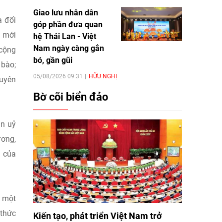
Giao lưu nhân dân
a đối
góp phần đưa quan
n mới
hệ Thái Lan - Việt
Nam ngày càng gắn
 cộng
bó, gần gũi
 bào;
05/08/2026 09:31
HỮU NGHỊ
guyên
Bờ cõi biển đảo
ân uỷ
ương,
i của
à một
 thức
Kiến tạo, phát triển Việt Nam trở