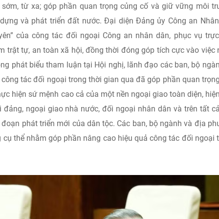
 sớm, từ xa; góp phần quan trọng củng cố và giữ vững môi t
y dựng và phát triển đất nước. Đại diện Đảng ủy Công an Nhâ
yên” của công tác đối ngoại Công an nhân dân, phục vụ trực
 trật tự, an toàn xã hội, đồng thời đóng góp tích cực vào việc
rong phát biểu tham luận tại Hội nghị, lãnh đạo các ban, bộ ngà
công tác đối ngoại trong thời gian qua đã góp phần quan trọn
ực hiện sứ mệnh cao cả của một nền ngoại giao toàn diện, hiện
i đảng, ngoại giao nhà nước, đối ngoại nhân dân và trên tất c
i đoạn phát triển mới của dân tộc. Các ban, bộ ngành và địa p
 cụ thể nhằm góp phần nâng cao hiệu quả công tác đối ngoại 