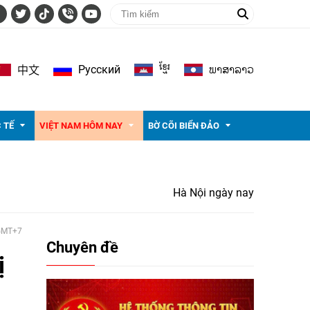
ខ្មែរ
ພາ​ສາ​ລາວ
Pусский
中文
 TẾ
VIỆT NAM HÔM NAY
BỜ CÕI BIỂN ĐẢO
Hà Nội ngày nay
 GMT+7
Chuyên đề
ị