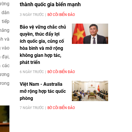
rường
thành quốc gia biển mạnh
n dân
3 NGÀY TRƯỚC
BỜ CÕI BIỂN ĐẢO
 tiếp
Bảo vệ vững chắc chủ
 nâng
quyền, thúc đẩy lợi
nh và
ích quốc gia, củng cố
g vào
hòa bình và mở rộng
không gian hợp tác,
 đại,
phát triển
ả các
6 NGÀY TRƯỚC
BỜ CÕI BIỂN ĐẢO
hương
trong
Việt Nam - Australia
mở rộng hợp tác quốc
phòng
7 NGÀY TRƯỚC
BỜ CÕI BIỂN ĐẢO