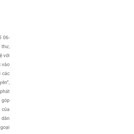
ố 06-
 thư,
ệ với
c vào
i các
yên”,
 phát
, góp
g của
i dân
ngoại