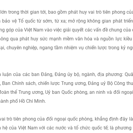
ớn trong thời gian tới, bao gồm phát huy vai trò tiên phong củ
 bảo vệ Tổ quốc từ sớm, từ xa; mở rộng không gian phát triể
ng góp của Việt Nam vào việc giải quyết các vấn đề chung của
thông qua phát huy sức mạnh mềm văn hóa và nguồn lực kiều
đại, chuyên nghiệp, ngang tầm nhiệm vụ chiến lược trong kỷ n
am luận của các ban Đảng, Đảng ủy bộ, ngành, địa phương: Qu
 Ban Chính sách, chiến lược Trung ương, Đảng uỷ Bộ Công th
đoàn thể Trung ương, Uỷ ban Quốc phòng, an ninh và đối ngoạ
hành phố Hồ Chí Minh.
i trò tiên phong của đối ngoại quốc phòng, khẳng định đây l
n hệ của Việt Nam với các nước và tổ chức quốc tế; là phương