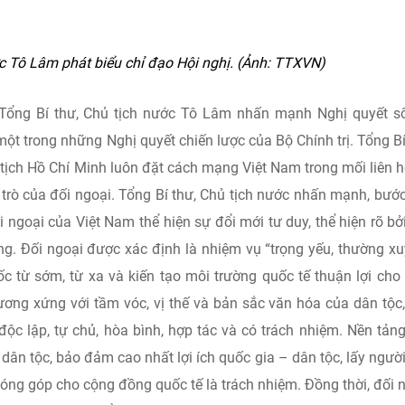
ớc Tô Lâm phát biểu chỉ đạo Hội nghị. (Ảnh: TTXVN)
í Tổng Bí thư, Chủ tịch nước Tô Lâm nhấn mạnh Nghị quyết s
ột trong những Nghị quyết chiến lược của Bộ Chính trị. Tổng Bí
tịch Hồ Chí Minh luôn đặt cách mạng Việt Nam trong mối liên h
ai trò của đối ngoại. Tổng Bí thư, Chủ tịch nước nhấn mạnh, bướ
 ngoại của Việt Nam thể hiện sự đổi mới tư duy, thể hiện rõ bở
ng. Đối ngoại được xác định là nhiệm vụ “trọng yếu, thường xu
ốc từ sớm, từ xa và kiến tạo môi trường quốc tế thuận lợi cho
 tương xứng với tầm vóc, vị thế và bản sắc văn hóa của dân tộc
c lập, tự chủ, hòa bình, hợp tác và có trách nhiệm. Nền tản
 dân tộc, bảo đảm cao nhất lợi ích quốc gia – dân tộc, lấy ngườ
óng góp cho cộng đồng quốc tế là trách nhiệm. Đồng thời, đối 