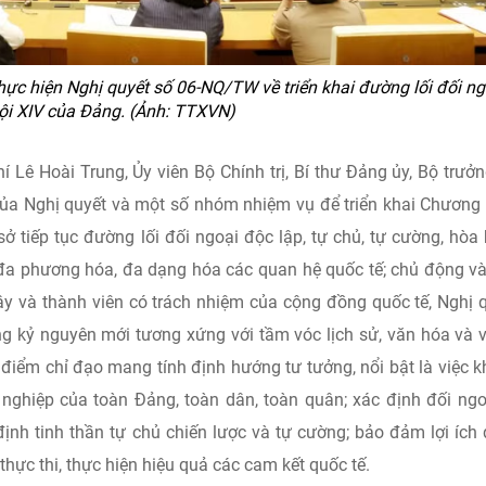
 thực hiện Nghị quyết số 06-NQ/TW về triển khai đường lối đối ng
ội XIV của Đảng. (Ảnh: TTXVN)
 Lê Hoài Trung, Ủy viên Bộ Chính trị, Bí thư Đảng ủy, Bộ trưở
 của Nghị quyết và một số nhóm nhiệm vụ để triển khai Chương 
ở tiếp tục đường lối đối ngoại độc lập, tự chủ, tự cường, hòa 
n đa phương hóa, đa dạng hóa các quan hệ quốc tế; chủ động và
 cậy và thành viên có trách nhiệm của cộng đồng quốc tế, Nghị 
ong kỷ nguyên mới tương xứng với tầm vóc lịch sử, văn hóa và v
 điểm chỉ đạo mang tính định hướng tư tưởng, nổi bật là việc 
 nghiệp của toàn Đảng, toàn dân, toàn quân; xác định đối ngo
định tinh thần tự chủ chiến lược và tự cường; bảo đảm lợi ích
thực thi, thực hiện hiệu quả các cam kết quốc tế.