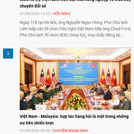
chuyển đổi số
07/08/2026 14:33
HỮU NGHỊ
Ngày 7/8 tại Hà Nội, ông Nguyễn Ngọc Hùng, Phó Chủ tịch
Liên hiệp các tổ chức hữu nghị Việt Nam tiếp ông Chad Ford,
Phó Chủ tịch Tổ chức IESC (Hoa Kỳ), trao Giấy đăng ký
thành lập Văn phòng Đại diện của IESC tại Việt Nam và trao
đổi về định hướng triển khai Dự án "Mở rộng Thương mại
Nông nghiệp và An toàn thực phẩm Hoa Kỳ - Việt Nam",
hướng tới thúc đẩy chuyển đổi số, hiện đại hóa nông nghiệp
và mở rộng hợp tác phát triển giữa hai nước.
Việt Nam - Malaysia: hợp tác hàng hải là một trong những
ưu tiên chiến lược
07/08/2026 09:36
CHUYỆN NGOẠI GIAO