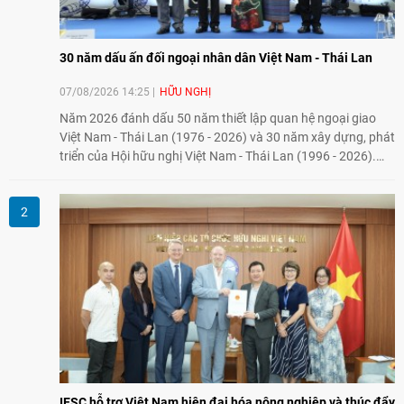
30 năm dấu ấn đối ngoại nhân dân Việt Nam - Thái Lan
07/08/2026 14:25
HỮU NGHỊ
Năm 2026 đánh dấu 50 năm thiết lập quan hệ ngoại giao
Việt Nam - Thái Lan (1976 - 2026) và 30 năm xây dựng, phát
triển của Hội hữu nghị Việt Nam - Thái Lan (1996 - 2026).
Trong dòng chảy quan hệ hai nước, Hội đã kiên trì vun đắp
tình hữu nghị, đồng thời từng bước mở rộng hoạt động từ
giao lưu truyền thống sang kết nối địa phương, doanh
nghiệp, giáo dục, văn hóa và thế hệ trẻ, góp phần tăng
cường sự hiểu biết và hợp tác giữa nhân dân hai nước.
IESC hỗ trợ Việt Nam hiện đại hóa nông nghiệp và thúc đẩy