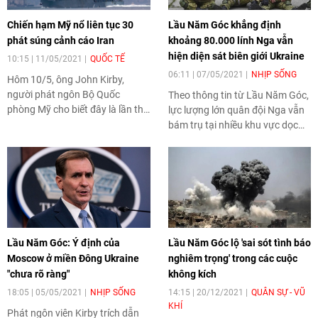
Chiến hạm Mỹ nổ liên tục 30
Lầu Năm Góc khẳng định
phát súng cảnh cáo Iran
khoảng 80.000 lính Nga vẫn
hiện diện sát biên giới Ukraine
10:15 | 11/05/2021
QUỐC TẾ
06:11 | 07/05/2021
NHỊP SỐNG
Hôm 10/5, ông John Kirby,
người phát ngôn Bộ Quốc
Theo thông tin từ Lầu Năm Góc,
phòng Mỹ cho biết đây là lần thứ
lực lượng lớn quân đội Nga vẫn
hai kể từ tháng 4, tàu quân sự
bám trụ tại nhiều khu vực dọc
nước này phải nổ súng cảnh cáo
biên giới với Ukraine.
hành vi thiếu an toàn của tàu
Iran tại khu vực.
Lầu Năm Góc: Ý định của
Lầu Năm Góc lộ 'sai sót tình báo
Moscow ở miền Đông Ukraine
nghiêm trọng' trong các cuộc
"chưa rõ ràng"
không kích
18:05 | 05/05/2021
NHỊP SỐNG
14:15 | 20/12/2021
QUÂN SỰ - VŨ
KHÍ
Phát ngôn viên Kirby trích dẫn