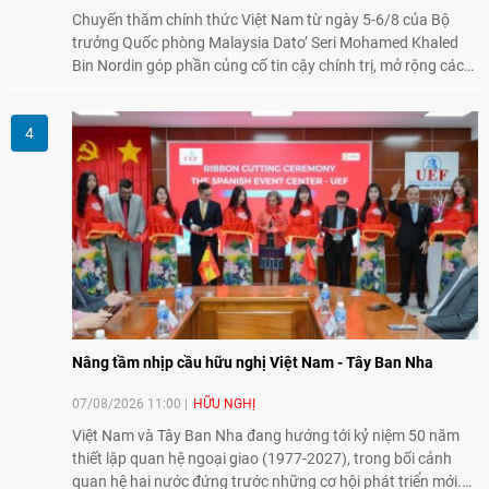
Chuyến thăm chính thức Việt Nam từ ngày 5-6/8 của Bộ
trưởng Quốc phòng Malaysia Dato’ Seri Mohamed Khaled
Bin Nordin góp phần củng cố tin cậy chính trị, mở rộng các
lĩnh vực hợp tác và thúc đẩy quan hệ quốc phòng Việt Nam -
Malaysia theo hướng ngày càng thực chất.
Nâng tầm nhịp cầu hữu nghị Việt Nam - Tây Ban Nha
07/08/2026 11:00
HỮU NGHỊ
Việt Nam và Tây Ban Nha đang hướng tới kỷ niệm 50 năm
thiết lập quan hệ ngoại giao (1977-2027), trong bối cảnh
quan hệ hai nước đứng trước những cơ hội phát triển mới.