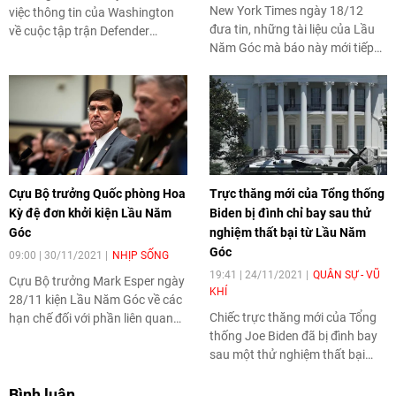
New York Times ngày 18/12
việc thông tin của Washington
đưa tin, những tài liệu của Lầu
về cuộc tập trận Defender
Năm Góc mà báo này mới tiếp
Europe như một ví dụ khi so
cận được cho thấy những “sai
sánh về “độ minh bạch của
sót tình báo nghiêm trọng”
Nga”.
trong các cuộc không kích của
Hoa Kỳ tại Trung Đông.
Cựu Bộ trưởng Quốc phòng Hoa
Trực thăng mới của Tổng thống
Kỳ đệ đơn khởi kiện Lầu Năm
Biden bị đình chỉ bay sau thử
Góc
nghiệm thất bại từ Lầu Năm
Góc
09:00 | 30/11/2021
NHỊP SỐNG
19:41 | 24/11/2021
QUÂN SỰ - VŨ
Cựu Bộ trưởng Mark Esper ngày
KHÍ
28/11 kiện Lầu Năm Góc về các
Chiếc trực thăng mới của Tổng
hạn chế đối với phần liên quan
thống Joe Biden đã bị đình bay
đến thời gian làm việc dưới thời
sau một thử nghiệm thất bại
chính quyền Trump, được trích
của Lầu Năm Góc và hiện chưa
dẫn trong cuốn hồi ký của ông.
có đảm bảo về việc khắc phục lỗi
Bình luận