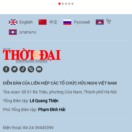
[Video] Plan International đồng hành
cùng thanh thiếu nhi tiên phong ứng
ខ្មែរ
English
Pусский
中文
phó với biến đổi khí hậu
ພາ​ສາ​ລາວ
17:07
|
09/06/2026
[Video] Lào dành ưu tiên hàng đầu cho
quan hệ với Việt Nam
11:01
|
09/06/2026
DIỄN ĐÀN CỦA LIÊN HIỆP CÁC TỔ CHỨC HỮU NGHỊ VIỆT NAM
Tòa soạn: Số 61 Bà Triệu, phường Cửa Nam, Thành phố Hà Nội
[Video] Doanh nghiệp Hoa Kỳ hỗ trợ
Việt Nam xác định danh tính người mất
Tổng Biên tập:
Lê Quang Thiện
tích trong chiến tranh
Phó Tổng Biên tập:
Phạm Đình Hải
20:38
|
02/06/2026
Điện thoại: 84-24-39445396