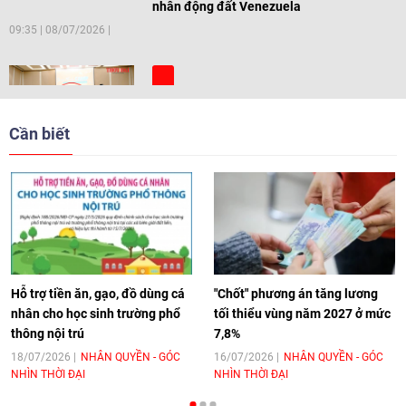
nhân động đất Venezuela
09:35
|
08/07/2026
[Video] Trẻ em Đông Á cùng kiến tạo
giải pháp cho những thách thức chung
Cần biết
17:44
|
27/06/2026
[Video] Âm nhạc flamenco gắn kết văn
hoá Việt Nam - Tây Ban Nha
11:10
|
17/06/2026
Hỗ trợ tiền ăn, gạo, đồ dùng cá
"Chốt" phương án tăng lương
nhân cho học sinh trường phổ
tối thiểu vùng năm 2027 ở mức
thông nội trú
7,8%
[Video] Trao tặng Kỷ niệm chương "Vì
hòa bình, hữu nghị giữa các dân tộc"
18/07/2026
NHÂN QUYỀN - GÓC
16/07/2026
NHÂN QUYỀN - GÓC
NHÌN THỜI ĐẠI
NHÌN THỜI ĐẠI
cho Đại sứ Hungary tại Việt Nam
17:25
|
13/06/2026