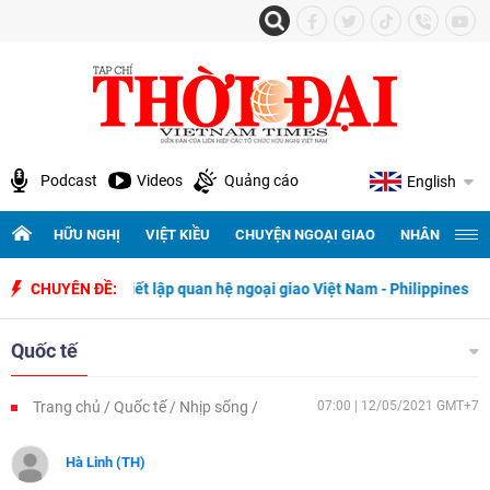
Podcast
Videos
Quảng cáo
English
HỮU NGHỊ
VIỆT KIỀU
CHUYỆN NGOẠI GIAO
NHÂN QUYỀN 
ngày thiết lập quan hệ ngoại giao Việt Nam - Philippines
CHUYÊN ĐỀ:
500 ngày
Quốc tế
Trang chủ
Quốc tế
Nhịp sống
07:00 | 12/05/2021 GMT+7
Hà Linh (TH)