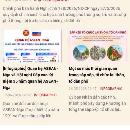
18-07-2026 08:13
NHỊP SỐNG QUA ẢNH
Chính phủ ban hành Nghị định 188/2026/NĐ-CP ngày 27/5/2026
quy định chính sách cho học sinh trường phổ thông nội trú và trường
phổ thông nội trú tại các xã biên giới đất liền.
[Infographic] Quan hệ ASEAN-
Một số mốc thời gian quan
Nga và Hội nghị Cấp cao Kỷ
trọng sắp xếp, tổ chức lại thôn,
niệm 35 năm quan hệ ASEAN-
tổ dân phố
Nga
24-05-2026 09:47
INFOGRAPHIC
17-06-2026 14:52
INFOGRAPHIC
Ủy ban Nhân dân các tỉnh,
thành phố xây dựng Phương án
Quan hệ đối tác đối thoại
tổng thể sắp xếp, tổ chức lại
ASEAN-Nga được thiết lập năm
thôn, tổ dân phố hoàn thành
1991 và được nâng cấp lên
trước ngày 10/6/2026.
quan hệ Đối tác chiến lược năm
2018. Hai bên đã tổ chức 5 Hội