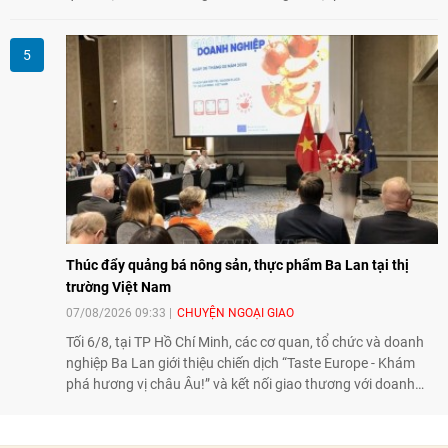
Cùng với đối ngoại Đảng và ngoại giao Nhà nước, đối ngoại
nhân dân có vai trò quan trọng trong việc củng cố nền tảng
xã hội, tăng cường hiểu biết, tin cậy và gắn bó giữa nhân
dân hai nước.
Thúc đẩy quảng bá nông sản, thực phẩm Ba Lan tại thị
trường Việt Nam
07/08/2026 09:33
CHUYỆN NGOẠI GIAO
Tối 6/8, tại TP Hồ Chí Minh, các cơ quan, tổ chức và doanh
nghiệp Ba Lan giới thiệu chiến dịch “Taste Europe - Khám
phá hương vị châu Âu!” và kết nối giao thương với doanh
nghiệp Việt Nam, qua đó tiếp tục thúc đẩy quảng bá nông
sản, thực phẩm Ba Lan tại thị trường Việt Nam.