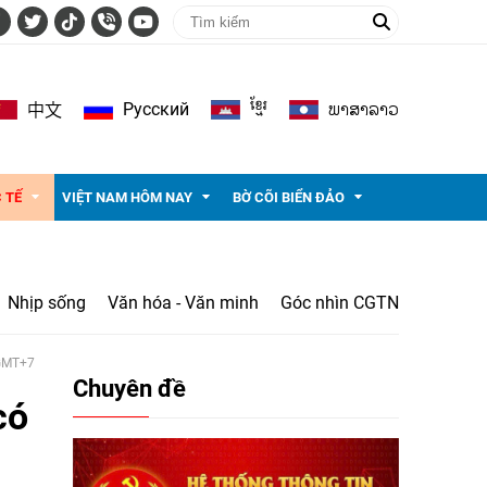
ខ្មែរ
ພາ​ສາ​ລາວ
Pусский
中文
 TẾ
VIỆT NAM HÔM NAY
BỜ CÕI BIỂN ĐẢO
Nhịp sống
Văn hóa - Văn minh
Góc nhìn CGTN
 GMT+7
Chuyên đề
có