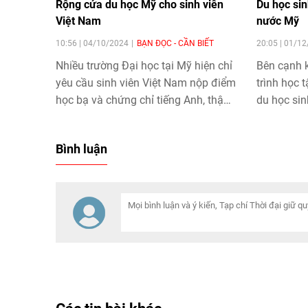
Rộng cửa du học Mỹ cho sinh viên
Du học sin
Việt Nam
nước Mỹ
10:56 | 04/10/2024
BẠN ĐỌC - CẦN BIẾT
20:05 | 01/1
Nhiều trường Đại học tại Mỹ hiện chỉ
Bên cạnh 
yêu cầu sinh viên Việt Nam nộp điểm
trình học t
học bạ và chứng chỉ tiếng Anh, thậm
du học sin
chí có thể nhận học bổng giá trị dựa
đáng nhớ.
trên mức điểm đã đạt được trên lớp.
Bình luận