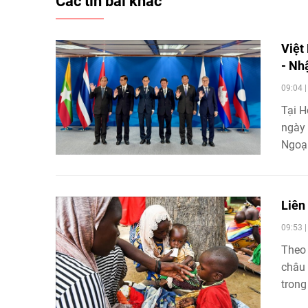
Các tin bài khác
Việt
- Nh
09:04 
Tại H
ngày 
Ngoại
hướng
chuyể
Liên
09:53 
Theo 
châu 
trong
tăng.