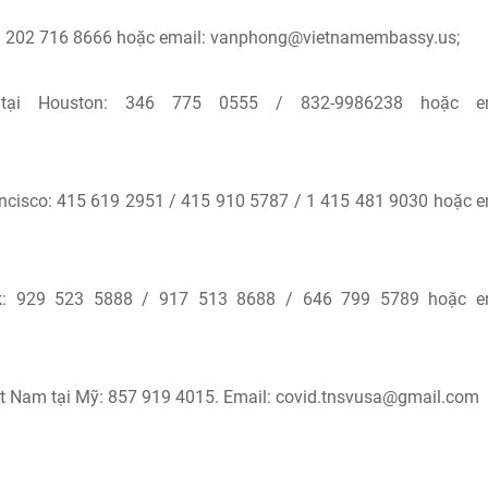
: 202 716 8666 hoặc email:
vanphong@vietnamembassy.us
;
ại Houston: 346 775 0555 / 832-9986238 hoặc em
ncisco: 415 619 2951 / 415 910 5787 / 1 415 481 9030 hoặc e
k: 929 523 5888 / 917 513 8688 / 646 799 5789 hoặc em
iệt Nam tại Mỹ: 857 919 4015. Email:
covid.tnsvusa@gmail.com