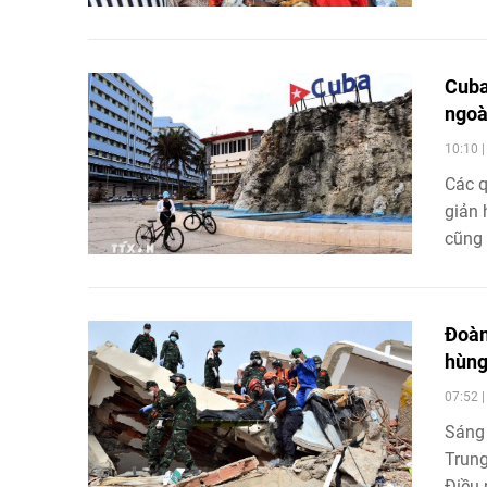
Cuba
ngoà
10:10 
Các q
giản 
cũng 
Đoàn
hùng
07:52 
Sáng 
Trung
Điều 