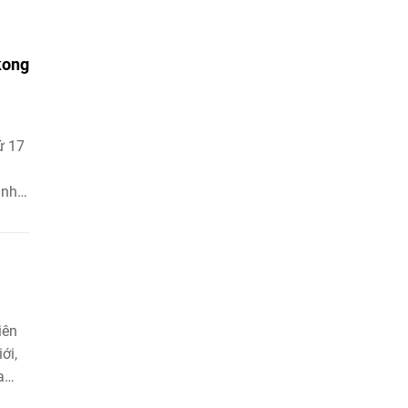
kong
ứ 17
ịnh
ến
iên
ới,
a