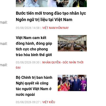
Bước tiến mới trong đào tạo nhân lực
Ngôn ngữ trị liệu tại Việt Nam
ail:
05/08/2026 14:58
VIỆT NAM HÔM NAY
Việt Nam cam kết
đồng hành, đóng góp
mail:
tích cực cho phong
trào hòa bình thế giới
05/08/2026 09:30
NHÂN QUYỀN - GÓC NHÌN THỜI
ail:
ĐẠI
Bộ Chính trị ban hành
Nghị quyết về công
tác người Việt Nam ở
nước ngoài
05/08/2026 09:27
VIỆT KIỀU