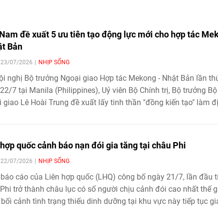
 Nam đề xuất 5 ưu tiên tạo động lực mới cho hợp tác Me
ật Bản
| 23/07/2026
NHỊP SỐNG
ội nghị Bộ trưởng Ngoại giao Hợp tác Mekong - Nhật Bản lần th
22/7 tại Manila (Philippines), Uỷ viên Bộ Chính trị, Bộ trưởng Bộ
 giao Lê Hoài Trung đề xuất lấy tinh thần "đồng kiến tạo" làm đ
, tập trung vào 5 lĩnh vực từ kết nối hạ tầng, chuỗi cung ứng đ
n đổi số, quản lý tài nguyên nước và an ninh mạng
 hợp quốc cảnh báo nạn đói gia tăng tại châu Phi
| 22/07/2026
NHỊP SỐNG
báo cáo của Liên hợp quốc (LHQ) công bố ngày 21/7, lần đầu t
Phi trở thành châu lục có số người chịu cảnh đói cao nhất thế gi
 bối cảnh tình trạng thiếu dinh dưỡng tại khu vực này tiếp tục gi