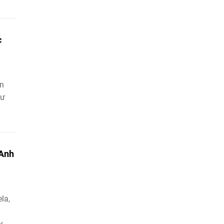
c
ơn
tư
"Anh
la,
y