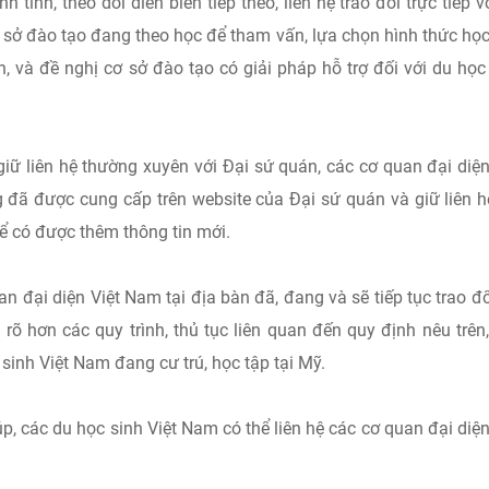
tĩnh, theo dõi diễn biến tiếp theo, liên hệ trao đổi trực tiếp v
ơ sở đào tạo đang theo học để tham vấn, lựa chọn hình thức họ
, và đề nghị cơ sở đào tạo có giải pháp hỗ trợ đối với du học
giữ liên hệ thường xuyên với Đại sứ quán, các cơ quan đại diệ
đã được cung cấp trên website của Đại sứ quán và giữ liên h
để có được thêm thông tin mới.
n đại diện Việt Nam tại địa bàn đã, đang và sẽ tiếp tục trao đổ
rõ hơn các quy trình, thủ tục liên quan đến quy định nêu trên
sinh Việt Nam đang cư trú, học tập tại Mỹ.
úp, các du học sinh Việt Nam có thể liên hệ các cơ quan đại diện