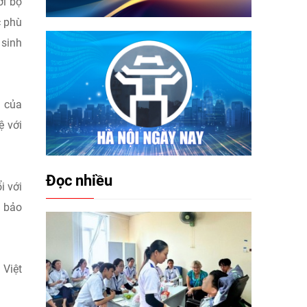
ới bộ
c phù
 sinh
n của
ệ với
Đọc nhiều
i với
, bảo
 Việt