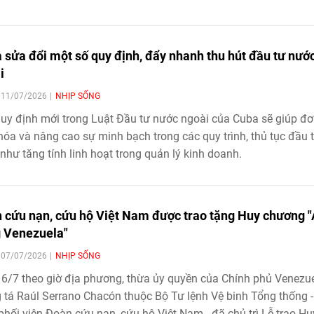
 sửa đổi một số quy định, đẩy nhanh thu hút đầu tư nướ
i
| 11/07/2026
NHỊP SỐNG
uy định mới trong Luật Đầu tư nước ngoài của Cuba sẽ giúp đ
hóa và nâng cao sự minh bạch trong các quy trình, thủ tục đầu 
như tăng tính linh hoạt trong quản lý kinh doanh.
 cứu nạn, cứu hộ Việt Nam được trao tặng Huy chương 
 Venezuela"
| 07/07/2026
NHỊP SỐNG
6/7 theo giờ địa phương, thừa ủy quyền của Chính phủ Venezue
 tá Raúl Serrano Chacón thuộc Bộ Tư lệnh Vệ binh Tổng thống -
phối viên Đoàn cứu nạn, cứu hộ Việt Nam - đã chủ trì Lễ trao Hu