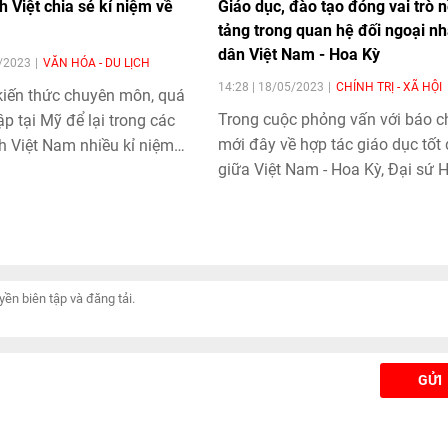
h Việt chia sẻ kỉ niệm về
Giáo dục, đào tạo đóng vai trò 
tảng trong quan hệ đối ngoại n
dân Việt Nam - Hoa Kỳ
2/2023
VĂN HÓA - DU LỊCH
14:28 | 18/05/2023
CHÍNH TRỊ - XÃ HỘI
kiến thức chuyên môn, quá
Trong cuộc phỏng vấn với báo c
ập tại Mỹ để lại trong các
mới đây về hợp tác giáo dục tốt
h Việt Nam nhiều kỉ niệm
giữa Việt Nam - Hoa Kỳ, Đại sứ 
Kỳ tại Việt Nam Marc Knapper k
định: Đây là một yếu tố nền tảng
nhằm củng cố sự tin tưởng, hiểu 
lẫn nhau giữa nhân dân hai nướ
nhất là với thế hệ trẻ.
GỬI