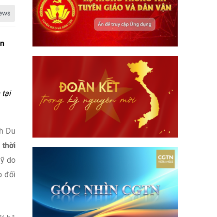
an
tại
ch Du
 thời
Mỹ do
o đối