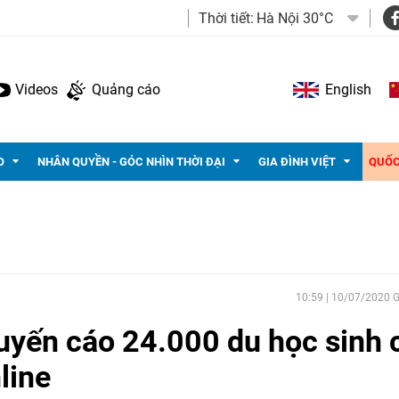
Thời tiết:
Hà Nội 30°C
Videos
Quảng cáo
English
O
NHÂN QUYỀN - GÓC NHÌN THỜI ĐẠI
GIA ĐÌNH VIỆT
QUỐC
10:59 | 10/07/2020
uyến cáo 24.000 du học sinh 
nline