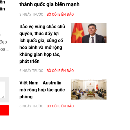
nền
thành quốc gia biển mạnh
hân
3 NGÀY TRƯỚC
BỜ CÕI BIỂN ĐẢO
Bảo vệ vững chắc chủ
quyền, thúc đẩy lợi
hí
ích quốc gia, củng cố
 đẹp
hòa bình và mở rộng
Hoa
không gian hợp tác,
hẳng
phát triển
biết
6 NGÀY TRƯỚC
BỜ CÕI BIỂN ĐẢO
c,
Việt Nam - Australia
mở rộng hợp tác quốc
phòng
6 NGÀY TRƯỚC
BỜ CÕI BIỂN ĐẢO