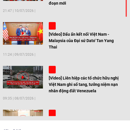
đoạn mới
21:47
|
10/07/2026
[Video] Dấu ấn kết nối Việt Nam -
Malaysia của Đại sứ Dato' Tan Yang
Thai
11:24
|
09/07/2026
[Video] Liên hiệp các tổ chức hữu nghị
Việt Nam ghi sổ tang, tưởng niệm nạn
nhân động đất Venezuela
09:35
|
08/07/2026
[Video] Trẻ em Đông Á cùng kiến tạo
giải pháp cho những thách thức chung