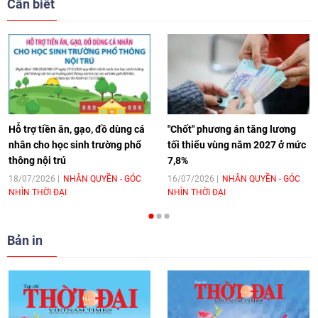
Cần biết
17:44
|
27/06/2026
[Video] Âm nhạc flamenco gắn kết văn
hoá Việt Nam - Tây Ban Nha
11:10
|
17/06/2026
Hỗ trợ tiền ăn, gạo, đồ dùng cá
"Chốt" phương án tăng lương
nhân cho học sinh trường phổ
tối thiểu vùng năm 2027 ở mức
thông nội trú
7,8%
[Video] Trao tặng Kỷ niệm chương "Vì
hòa bình, hữu nghị giữa các dân tộc"
18/07/2026
NHÂN QUYỀN - GÓC
16/07/2026
NHÂN QUYỀN - GÓC
NHÌN THỜI ĐẠI
NHÌN THỜI ĐẠI
cho Đại sứ Hungary tại Việt Nam
17:25
|
13/06/2026
Bản in
[Video] Nhân dân Việt Nam luôn trân
trọng tình cảm của nước Nga
08:02
|
13/06/2026