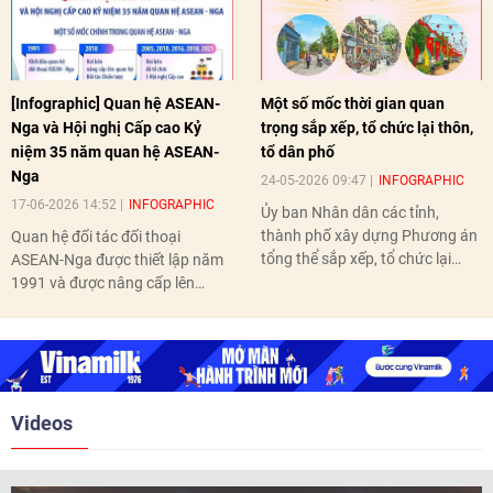
[Infographic] Quan hệ ASEAN-
Một số mốc thời gian quan
Nga và Hội nghị Cấp cao Kỷ
trọng sắp xếp, tổ chức lại thôn,
niệm 35 năm quan hệ ASEAN-
tổ dân phố
Nga
24-05-2026 09:47
INFOGRAPHIC
17-06-2026 14:52
INFOGRAPHIC
Ủy ban Nhân dân các tỉnh,
thành phố xây dựng Phương án
Quan hệ đối tác đối thoại
tổng thể sắp xếp, tổ chức lại
ASEAN-Nga được thiết lập năm
thôn, tổ dân phố hoàn thành
1991 và được nâng cấp lên
trước ngày 10/6/2026.
quan hệ Đối tác chiến lược năm
2018. Hai bên đã tổ chức 5 Hội
nghị Cấp cao vào các năm 2005,
2010, 2016, 2018, 2021.
Videos