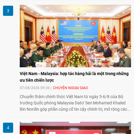
đổi về định hướng triển khai Dự án "Mở rộng Thương mại
Nông nghiệp và An toàn thực phẩm Hoa Kỳ - Việt Nam",
hướng tới thúc đẩy chuyển đổi số, hiện đại hóa nông nghiệp
và mở rộng hợp tác phát triển giữa hai nước.
Việt Nam - Malaysia: hợp tác hàng hải là một trong những
ưu tiên chiến lược
07/08/2026 09:36
CHUYỆN NGOẠI GIAO
Chuyến thăm chính thức Việt Nam từ ngày 5-6/8 của Bộ
trưởng Quốc phòng Malaysia Dato’ Seri Mohamed Khaled
Bin Nordin góp phần củng cố tin cậy chính trị, mở rộng các
lĩnh vực hợp tác và thúc đẩy quan hệ quốc phòng Việt Nam -
Malaysia theo hướng ngày càng thực chất.