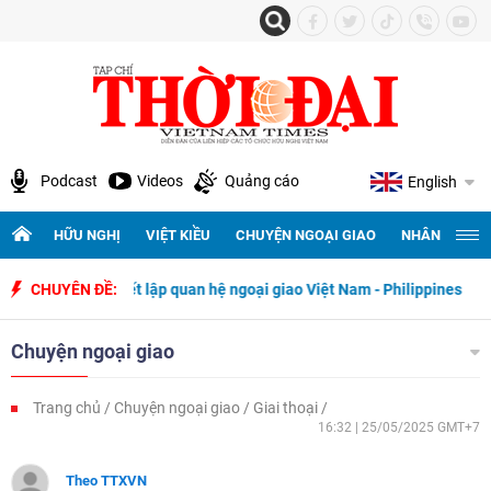
Podcast
Videos
Quảng cáo
English
HỮU NGHỊ
VIỆT KIỀU
CHUYỆN NGOẠI GIAO
NHÂN QUYỀN 
y thiết lập quan hệ ngoại giao Việt Nam - Philippines
CHUYÊN ĐỀ:
500 ngày đê
Chuyện ngoại giao
Trang chủ
Chuyện ngoại giao
Giai thoại
16:32 | 25/05/2025 GMT+7
Theo TTXVN