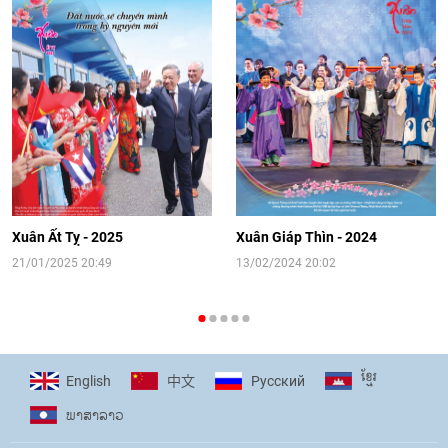
Video: Cơ hội giao lưu quốc tế cho học
sinh Việt Nam tại trại hè Artek
14:41
|
12/06/2026
[Video] Đối ngoại nhân dân Thủ đô
hướng tới kết nối hiệu quả nguồn lực
người Việt Nam ở nước ngoài
Xuân Ất Tỵ - 2025
Xuân Giáp Thìn - 2024
16:58
|
10/06/2026
21/01/2025 20:49
13/02/2024 20:02
[Video] Plan International đồng hành
cùng thanh thiếu nhi tiên phong ứng
ខ្មែរ
English
Pусский
中文
phó với biến đổi khí hậu
ພາ​ສາ​ລາວ
17:07
|
09/06/2026