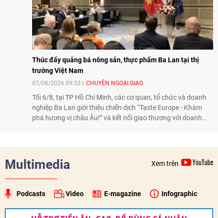
Thúc đẩy quảng bá nông sản, thực phẩm Ba Lan tại thị
trường Việt Nam
07/08/2026 09:33
CHUYỆN NGOẠI GIAO
Tối 6/8, tại TP Hồ Chí Minh, các cơ quan, tổ chức và doanh
nghiệp Ba Lan giới thiệu chiến dịch “Taste Europe - Khám
phá hương vị châu Âu!” và kết nối giao thương với doanh
nghiệp Việt Nam, qua đó tiếp tục thúc đẩy quảng bá nông
sản, thực phẩm Ba Lan tại thị trường Việt Nam.
Multimedia
Xem trên
Podcasts
Video
E-magazine
Infographic