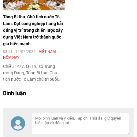
Nam được trao tặng giải thưởng
trọng. Cục Thông tin và Truyền
quốc tế cao quý này vì những
thông Chính phủ trân trọng giới
Tổng Bí thư, Chủ tịch nước Tô
đóng góp to lớn vào sự nghiệp
thiệu toàn văn bài phát biểu của
Lâm: Đặt công nghiệp hàng hải
củng cố hòa bình và hợp tác
đồng chí Tổng Bí thư, Chủ tịch
giữa các dân tộc.
đúng vị trí trong chiến lược xây
nước.
dựng Việt Nam trở thành quốc
gia biển mạnh
08:51 | 15/07/2026
VIỆT NAM
HÔM NAY
Chiều 14/7, tại Trụ sở Trung
ương Đảng, Tổng Bí thư, Chủ
tịch nước Tô Lâm chủ trì buổi
làm việc với các cơ quan về phát
triển công nghiệp hàng hải quốc
Bình luận
gia.