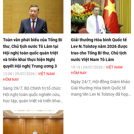
Toàn văn phát biểu của Tổng Bí
Giải thưởng Hòa bình Quốc tế
thư, Chủ tịch nước Tô Lâm tại
Lev N.Tolstoy năm 2026 được
Hội nghị toàn quốc quán triệt
trao cho Tổng Bí thư, Chủ tịch
và triển khai thực hiện Nghị
nước Việt Nam Tô Lâm
quyết Hội nghị Trung ương 3
19:13 | 24/07/2026
VIỆT NAM
HÔM NAY
13:08 | 29/07/2026
VIỆT NAM
HÔM NAY
Ngày 24/7, Hội đồng Giám khảo
Giải thưởng Hòa bình Quốc tế
Sáng 29/7, Bộ Chính trị tổ chức
mang tên Lev N.Tolstoy đã họp,
Hội nghị toàn quốc nghiên cứu,
bỏ phiếu nhất trí trao giải năm
học tập, quán triệt và triển khai
2026 cho Tổng Bí thư Ban Chấp
thực hiện Nghị quyết Hội nghị
hành Trung ương Đảng Cộng
lần thứ ba Ban Chấp hành Trung
sản Việt Nam, Chủ tịch nước
ương Đảng khóa XIV. Tổng Bí
Cộng hòa xã hội chủ nghĩa Việt
thư, Chủ tịch nước Tô Lâm đã có
Nam Tô Lâm. Nhà lãnh đạo Việt
bài phát biểu chỉ đạo quan