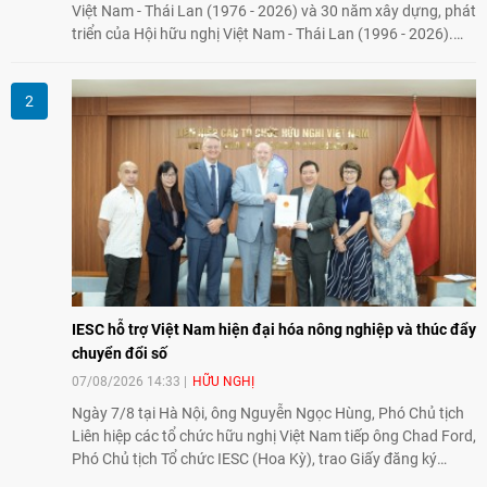
Việt Nam - Thái Lan (1976 - 2026) và 30 năm xây dựng, phát
triển của Hội hữu nghị Việt Nam - Thái Lan (1996 - 2026).
Trong dòng chảy quan hệ hai nước, Hội đã kiên trì vun đắp
tình hữu nghị, đồng thời từng bước mở rộng hoạt động từ
giao lưu truyền thống sang kết nối địa phương, doanh
nghiệp, giáo dục, văn hóa và thế hệ trẻ, góp phần tăng
cường sự hiểu biết và hợp tác giữa nhân dân hai nước.
IESC hỗ trợ Việt Nam hiện đại hóa nông nghiệp và thúc đẩy
chuyển đổi số
07/08/2026 14:33
HỮU NGHỊ
Ngày 7/8 tại Hà Nội, ông Nguyễn Ngọc Hùng, Phó Chủ tịch
Liên hiệp các tổ chức hữu nghị Việt Nam tiếp ông Chad Ford,
Phó Chủ tịch Tổ chức IESC (Hoa Kỳ), trao Giấy đăng ký
thành lập Văn phòng Đại diện của IESC tại Việt Nam và trao