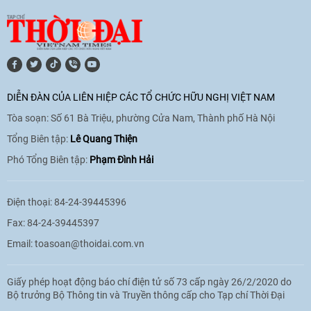
[Video] Lào dành ưu tiên hàng đầu cho
quan hệ với Việt Nam
11:01
|
09/06/2026
DIỄN ĐÀN CỦA LIÊN HIỆP CÁC TỔ CHỨC HỮU NGHỊ VIỆT NAM
Tòa soạn: Số 61 Bà Triệu, phường Cửa Nam, Thành phố Hà Nội
[Video] Doanh nghiệp Hoa Kỳ hỗ trợ
Việt Nam xác định danh tính người mất
Tổng Biên tập:
Lê Quang Thiện
tích trong chiến tranh
Phó Tổng Biên tập:
Phạm Đình Hải
20:38
|
02/06/2026
Điện thoại: 84-24-39445396
Fax: 84-24-39445397
Email:
toasoan@thoidai.com.vn
Giấy phép hoạt động báo chí điện tử số 73 cấp ngày 26/2/2020 do
Bộ trưởng Bộ Thông tin và Truyền thông cấp cho Tạp chí Thời Đại