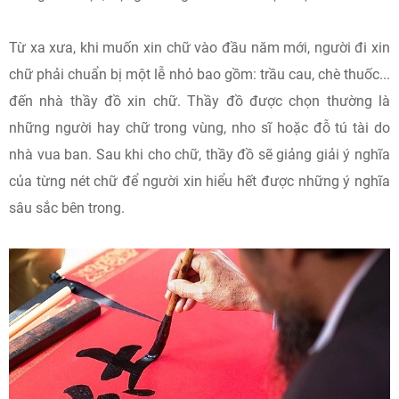
Từ xa xưa, khi muốn xin chữ vào đầu năm mới, người đi xin
chữ phải chuẩn bị một lễ nhỏ bao gồm: trầu cau, chè thuốc...
đến nhà thầy đồ xin chữ. Thầy đồ được chọn thường là
những người hay chữ trong vùng, nho sĩ hoặc đỗ tú tài do
nhà vua ban. Sau khi cho chữ, thầy đồ sẽ giảng giải ý nghĩa
của từng nét chữ để người xin hiểu hết được những ý nghĩa
sâu sắc bên trong.