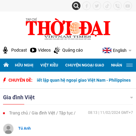
Podcast
Videos
Quảng cáo
English
HỮU NGHỊ
VIỆT KIỀU
CHUYỆN NGOẠI GIAO
NHÂN QUYỀN 
gày thiết lập quan hệ ngoại giao Việt Nam - Philippines
CHUYÊN ĐỀ:
500 ngày
Gia đình Việt
Trang chủ
Gia đình Việt
Tập tục
08:13 | 11/02/2024 GMT+7
Tú Anh