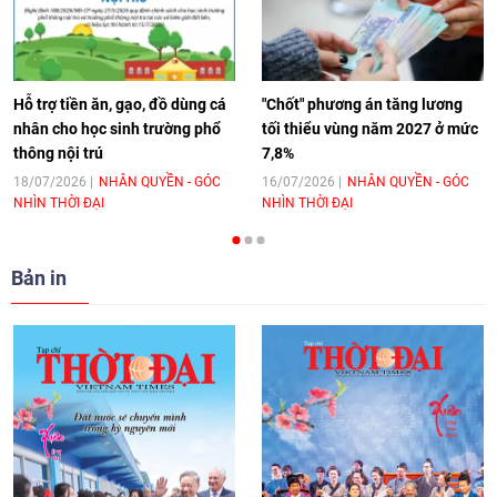
[Video] Âm nhạc flamenco gắn kết văn
hoá Việt Nam - Tây Ban Nha
11:10
|
17/06/2026
Hỗ trợ tiền ăn, gạo, đồ dùng cá
"Chốt" phương án tăng lương
nhân cho học sinh trường phổ
tối thiểu vùng năm 2027 ở mức
thông nội trú
7,8%
[Video] Trao tặng Kỷ niệm chương "Vì
hòa bình, hữu nghị giữa các dân tộc"
18/07/2026
NHÂN QUYỀN - GÓC
16/07/2026
NHÂN QUYỀN - GÓC
NHÌN THỜI ĐẠI
NHÌN THỜI ĐẠI
cho Đại sứ Hungary tại Việt Nam
17:25
|
13/06/2026
Bản in
[Video] Nhân dân Việt Nam luôn trân
trọng tình cảm của nước Nga
08:02
|
13/06/2026
Video: Cơ hội giao lưu quốc tế cho học
sinh Việt Nam tại trại hè Artek