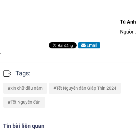
Tú Anh
Nguồn:
Email
Tags:
xin chữ đầu năm
Tết Nguyên đán Giáp Thìn 2024
Tết Nguyên đán
Tin bài liên quan