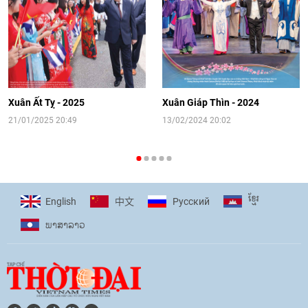
14:41
|
12/06/2026
[Video] Đối ngoại nhân dân Thủ đô
hướng tới kết nối hiệu quả nguồn lực
người Việt Nam ở nước ngoài
Xuân Ất Tỵ - 2025
Xuân Giáp Thìn - 2024
16:58
|
10/06/2026
21/01/2025 20:49
13/02/2024 20:02
[Video] Plan International đồng hành
cùng thanh thiếu nhi tiên phong ứng
ខ្មែរ
English
Pусский
中文
phó với biến đổi khí hậu
ພາ​ສາ​ລາວ
17:07
|
09/06/2026
[Video] Lào dành ưu tiên hàng đầu cho
quan hệ với Việt Nam