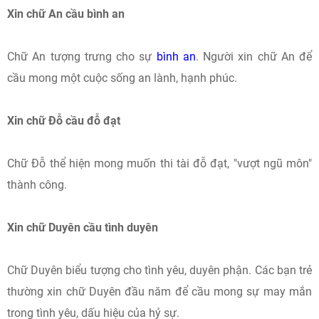
Xin chữ An cầu bình an
Chữ An tượng trưng cho sự
bình an
. Người xin chữ An để
cầu mong một cuộc sống an lành, hạnh phúc.
Xin chữ Đỗ cầu đỗ đạt
Chữ Đỗ thể hiện mong muốn thi tài đỗ đạt, "vượt ngũ môn"
thành công.
Xin chữ Duyên cầu tình duyên
Chữ Duyên biểu tượng cho tình yêu, duyên phận. Các bạn trẻ
thường xin chữ Duyên đầu năm để cầu mong sự may mắn
trong tình yêu, dấu hiệu của hỷ sự.