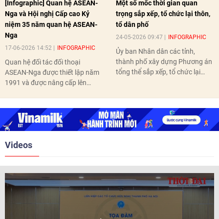
[Infographic] Quan hệ ASEAN-
Một số mốc thời gian quan
Nga và Hội nghị Cấp cao Kỷ
trọng sắp xếp, tổ chức lại thôn,
niệm 35 năm quan hệ ASEAN-
tổ dân phố
Nga
24-05-2026 09:47
INFOGRAPHIC
17-06-2026 14:52
INFOGRAPHIC
Ủy ban Nhân dân các tỉnh,
thành phố xây dựng Phương án
Quan hệ đối tác đối thoại
tổng thể sắp xếp, tổ chức lại
ASEAN-Nga được thiết lập năm
thôn, tổ dân phố hoàn thành
1991 và được nâng cấp lên
trước ngày 10/6/2026.
quan hệ Đối tác chiến lược năm
2018. Hai bên đã tổ chức 5 Hội
nghị Cấp cao vào các năm 2005,
2010, 2016, 2018, 2021.
Videos