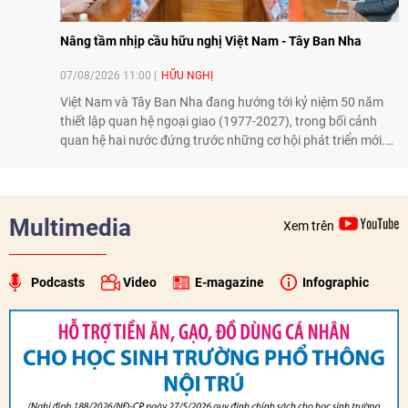
Nâng tầm nhịp cầu hữu nghị Việt Nam - Tây Ban Nha
07/08/2026 11:00
HỮU NGHỊ
Việt Nam và Tây Ban Nha đang hướng tới kỷ niệm 50 năm
thiết lập quan hệ ngoại giao (1977-2027), trong bối cảnh
quan hệ hai nước đứng trước những cơ hội phát triển mới.
Cùng với đối ngoại Đảng và ngoại giao Nhà nước, đối ngoại
nhân dân có vai trò quan trọng trong việc củng cố nền tảng
xã hội, tăng cường hiểu biết, tin cậy và gắn bó giữa nhân
dân hai nước.
Multimedia
Xem trên
Podcasts
Video
E-magazine
Infographic