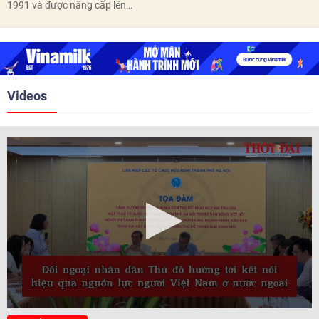
thôn, tổ dân phố hoàn thành
1991 và được nâng cấp lên
trước ngày 10/6/2026.
quan hệ Đối tác chiến lược năm
2018. Hai bên đã tổ chức 5 Hội
nghị Cấp cao vào các năm 2005,
2010, 2016, 2018, 2021.
Videos