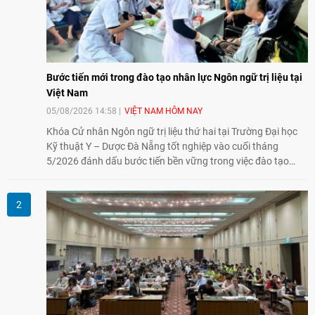
Bước tiến mới trong đào tạo nhân lực Ngôn ngữ trị liệu tại
Việt Nam
05/08/2026 14:58
VIỆT NAM HÔM NAY
Khóa Cử nhân Ngôn ngữ trị liệu thứ hai tại Trường Đại học
Kỹ thuật Y – Dược Đà Nẵng tốt nghiệp vào cuối tháng
5/2026 đánh dấu bước tiến bền vững trong việc đào tạo
nguồn nhân lực chất lượng cao cho một chuyên ngành trẻ
tại Việt Nam.