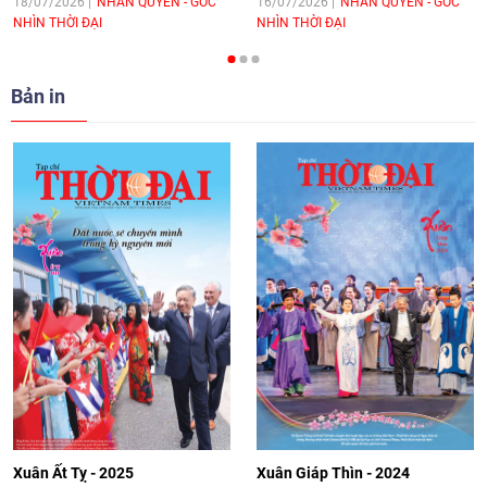
hòa bình, hữu nghị giữa các dân tộc"
18/07/2026
NHÂN QUYỀN - GÓC
16/07/2026
NHÂN QUYỀN - GÓC
NHÌN THỜI ĐẠI
NHÌN THỜI ĐẠI
cho Đại sứ Hungary tại Việt Nam
17:25
|
13/06/2026
Bản in
[Video] Nhân dân Việt Nam luôn trân
trọng tình cảm của nước Nga
08:02
|
13/06/2026
Video: Cơ hội giao lưu quốc tế cho học
sinh Việt Nam tại trại hè Artek
14:41
|
12/06/2026
[Video] Đối ngoại nhân dân Thủ đô
hướng tới kết nối hiệu quả nguồn lực
người Việt Nam ở nước ngoài
Xuân Ất Tỵ - 2025
Xuân Giáp Thìn - 2024