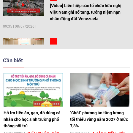
[Video] Liên hiệp các tổ chức hữu nghị
Việt Nam ghi sổ tang, tưởng niệm nạn
nhân động đất Venezuela
09:35
|
08/07/2026
[Video] Trẻ em Đông Á cùng kiến tạo
giải pháp cho những thách thức chung
Cần biết
17:44
|
27/06/2026
[Video] Âm nhạc flamenco gắn kết văn
hoá Việt Nam - Tây Ban Nha
11:10
|
17/06/2026
Hỗ trợ tiền ăn, gạo, đồ dùng cá
"Chốt" phương án tăng lương
nhân cho học sinh trường phổ
tối thiểu vùng năm 2027 ở mức
thông nội trú
7,8%
[Video] Trao tặng Kỷ niệm chương "Vì