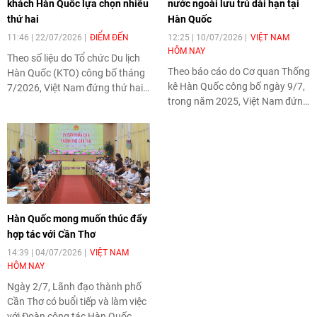
khách Hàn Quốc lựa chọn nhiều
nước ngoài lưu trú dài hạn tại
thứ hai
Hàn Quốc
11:46 | 22/07/2026
ĐIỂM ĐẾN
12:25 | 10/07/2026
VIỆT NAM
HÔM NAY
Theo số liệu do Tổ chức Du lịch
Theo báo cáo do Cơ quan Thống
Hàn Quốc (KTO) công bố tháng
kê Hàn Quốc công bố ngày 9/7,
7/2026, Việt Nam đứng thứ hai
trong năm 2025, Việt Nam đứng
trong danh sách các điểm đến
đầu về số người nước ngoài
nước ngoài được du khách Hàn
nhập cảnh để lưu trú dài hạn tại
Quốc lựa chọn, chỉ sau Nhật
Hàn Quốc với khoảng 98.000
Bản.
người, chiếm tỷ trọng lớn nhất
trong nhóm người nước ngoài
lưu trú trên 90 ngày tại quốc gia
này.
Hàn Quốc mong muốn thúc đẩy
hợp tác với Cần Thơ
14:39 | 04/07/2026
VIỆT NAM
HÔM NAY
Ngày 2/7, Lãnh đạo thành phố
Cần Thơ có buổi tiếp và làm việc
với Đoàn công tác Hàn Quốc