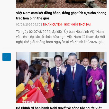
Việt Nam cam kết đồng hành, đóng góp tích cực cho phong
trào hòa bình thế giới
05/08/2026 09:30
NHÂN QUYỀN - GÓC NHÌN THỜI ĐẠI
Từ ngày 02-07/8/2026, đại diện Ủy ban Hòa bình Việt Nam
và Liên hiệp các tổ chức hữu nghị Việt Nam đã tham dự Hội
nghị Thế giới chống bom Nguyên tử và Khinh khí 2026 tại
thành phố Hiroshima, Nhật Bản, tiếp tục khẳng định cam kết
đồng hành cùng với phong trào hoà bình của nhân dân
Nhật Bản và thế giới ủng hộ giải trừ vũ khí hạt nhân của Việt
Nam.
Bộ Chính trị ban hành Nghị quyết về công tác người Việt