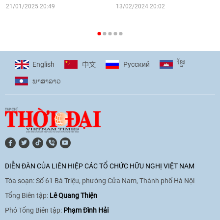
16:58
|
10/06/2026
21/01/2025 20:49
13/02/2024 20:02
[Video] Plan International đồng hành
cùng thanh thiếu nhi tiên phong ứng
ខ្មែរ
English
Pусский
中文
phó với biến đổi khí hậu
ພາ​ສາ​ລາວ
17:07
|
09/06/2026
[Video] Lào dành ưu tiên hàng đầu cho
quan hệ với Việt Nam
11:01
|
09/06/2026
DIỄN ĐÀN CỦA LIÊN HIỆP CÁC TỔ CHỨC HỮU NGHỊ VIỆT NAM
Tòa soạn: Số 61 Bà Triệu, phường Cửa Nam, Thành phố Hà Nội
[Video] Doanh nghiệp Hoa Kỳ hỗ trợ
Việt Nam xác định danh tính người mất
Tổng Biên tập:
Lê Quang Thiện
tích trong chiến tranh
Phó Tổng Biên tập:
Phạm Đình Hải
20:38
|
02/06/2026