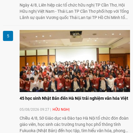
Ngày 4/8, Liên hiệp các tổ chức hữu nghị TP Cần Thơ, Hội
Hữu nghị Việt Nam - Thái Lan TP Cần Thơ phối hợp với Tổng
Lãnh sự quán Vương quốc Thái Lan tại TP Hồ Chí Minh tổ
chức họp mặt kỷ niệm 50 năm thiết lập quan hệ ngoại giao
Việt Nam - Thái Lan (1976-2026). Tại đây, nhấn mạnh vai trò
của giao lưu nhân dân, Tổng Lãnh sự Thái Lan cho biết các
hoạt động trao đổi về văn hóa, giáo dục, du lịch, ẩm thực,
nghệ thuật và giao lưu thanh niên đã góp phần đưa quan hệ
Thái Lan - Việt Nam ngày càng gắn bó, gần gũi.
45 học sinh Nhật Bản đến Hà Nội trải nghiệm văn hóa Việt
05/08/2026 09:27
HỮU NGHỊ
Chiều 4/8, Sở Giáo dục và Đào tạo Hà Nội tổ chức đón đoàn
giáo viên, học sinh các trường trung học phổ thông tỉnh
Fukuoka (Nhật Bản) đến học tập, tìm hiểu văn hóa, phong