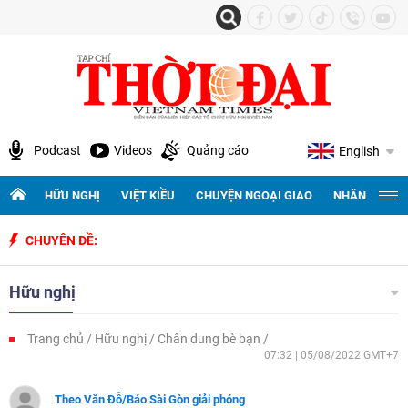
Podcast
Videos
Quảng cáo
English
HỮU NGHỊ
VIỆT KIỀU
CHUYỆN NGOẠI GIAO
NHÂN QUYỀN 
CHUYÊN ĐỀ:
Hữu nghị
Trang chủ
Hữu nghị
Chân dung bè bạn
07:32 | 05/08/2022 GMT+7
Theo Văn Đỗ/Báo Sài Gòn giải phóng