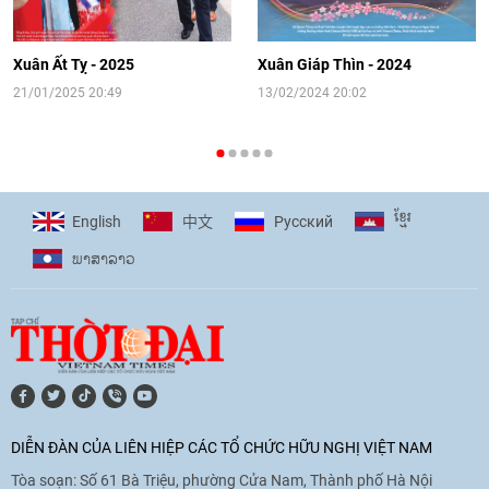
[Video] Đối ngoại nhân dân Thủ đô
hướng tới kết nối hiệu quả nguồn lực
người Việt Nam ở nước ngoài
Xuân Ất Tỵ - 2025
Xuân Giáp Thìn - 2024
16:58
|
10/06/2026
21/01/2025 20:49
13/02/2024 20:02
[Video] Plan International đồng hành
cùng thanh thiếu nhi tiên phong ứng
ខ្មែរ
English
Pусский
中文
phó với biến đổi khí hậu
ພາ​ສາ​ລາວ
17:07
|
09/06/2026
[Video] Lào dành ưu tiên hàng đầu cho
quan hệ với Việt Nam
11:01
|
09/06/2026
DIỄN ĐÀN CỦA LIÊN HIỆP CÁC TỔ CHỨC HỮU NGHỊ VIỆT NAM
Tòa soạn: Số 61 Bà Triệu, phường Cửa Nam, Thành phố Hà Nội
[Video] Doanh nghiệp Hoa Kỳ hỗ trợ