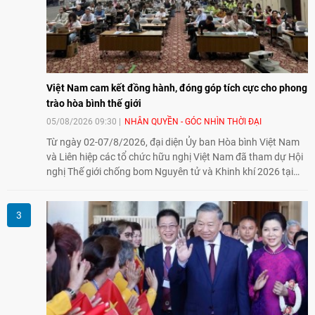
Việt Nam cam kết đồng hành, đóng góp tích cực cho phong
trào hòa bình thế giới
05/08/2026 09:30
NHÂN QUYỀN - GÓC NHÌN THỜI ĐẠI
Từ ngày 02-07/8/2026, đại diện Ủy ban Hòa bình Việt Nam
và Liên hiệp các tổ chức hữu nghị Việt Nam đã tham dự Hội
nghị Thế giới chống bom Nguyên tử và Khinh khí 2026 tại
thành phố Hiroshima, Nhật Bản, tiếp tục khẳng định cam kết
đồng hành cùng với phong trào hoà bình của nhân dân
Nhật Bản và thế giới ủng hộ giải trừ vũ khí hạt nhân của Việt
Nam.