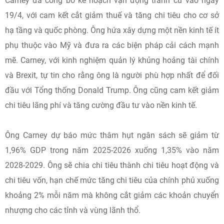
Carney đã công bố kế hoạch vận động tranh cử vào ngày
19/4, với cam kết cắt giảm thuế và tăng chi tiêu cho cơ sở
hạ tầng và quốc phòng. Ông hứa xây dựng một nền kinh tế ít
phụ thuộc vào Mỹ và đưa ra các biện pháp cải cách mạnh
mẽ. Carney, với kinh nghiệm quản lý khủng hoảng tài chính
và Brexit, tự tin cho rằng ông là người phù hợp nhất để đối
đầu với Tổng thống Donald Trump. Ông cũng cam kết giảm
chi tiêu lãng phí và tăng cường đầu tư vào nền kinh tế.
Ông Carney dự báo mức thâm hụt ngân sách sẽ giảm từ
1,96% GDP trong năm 2025-2026 xuống 1,35% vào năm
2028-2029. Ông sẽ chia chi tiêu thành chi tiêu hoạt động và
chi tiêu vốn, hạn chế mức tăng chi tiêu của chính phủ xuống
khoảng 2% mỗi năm mà không cắt giảm các khoản chuyển
nhượng cho các tỉnh và vùng lãnh thổ.