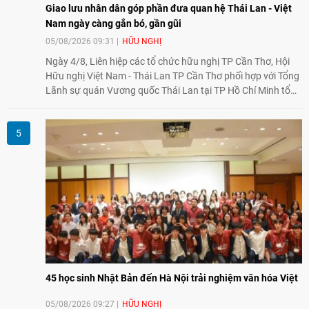
Giao lưu nhân dân góp phần đưa quan hệ Thái Lan - Việt
Nam ngày càng gắn bó, gần gũi
05/08/2026 09:31
HỮU NGHỊ
Ngày 4/8, Liên hiệp các tổ chức hữu nghị TP Cần Thơ, Hội
Hữu nghị Việt Nam - Thái Lan TP Cần Thơ phối hợp với Tổng
Lãnh sự quán Vương quốc Thái Lan tại TP Hồ Chí Minh tổ
chức họp mặt kỷ niệm 50 năm thiết lập quan hệ ngoại giao
Việt Nam - Thái Lan (1976-2026). Tại đây, nhấn mạnh vai trò
của giao lưu nhân dân, Tổng Lãnh sự Thái Lan cho biết các
hoạt động trao đổi về văn hóa, giáo dục, du lịch, ẩm thực,
nghệ thuật và giao lưu thanh niên đã góp phần đưa quan hệ
Thái Lan - Việt Nam ngày càng gắn bó, gần gũi.
45 học sinh Nhật Bản đến Hà Nội trải nghiệm văn hóa Việt
05/08/2026 09:27
HỮU NGHỊ