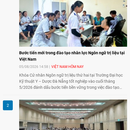
Bước tiến mới trong đào tạo nhân lực Ngôn ngữ trị liệu tại
Việt Nam
05/08/2026 14:58
VIỆT NAM HÔM NAY
Khóa Cử nhân Ngôn ngữ trị liệu thứ hai tại Trường Đại học
Kỹ thuật Y – Dược Đà Nẵng tốt nghiệp vào cuối tháng
5/2026 đánh dấu bước tiến bền vững trong việc đào tạo
nguồn nhân lực chất lượng cao cho một chuyên ngành trẻ
tại Việt Nam.