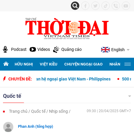
Podcast
Videos
Quảng cáo
English
HỮU NGHỊ
VIỆT KIỀU
CHUYỆN NGOẠI GIAO
NHÂN QUYỀN 
p quan hệ ngoại giao Việt Nam - Philippines
CHUYÊN ĐỀ:
500 ngày đêm tìm kiếm
Quốc tế
Trang chủ
Quốc tế
Nhịp sống
09:30 | 20/04/2025 GMT+7
Phan Anh (tổng hợp)