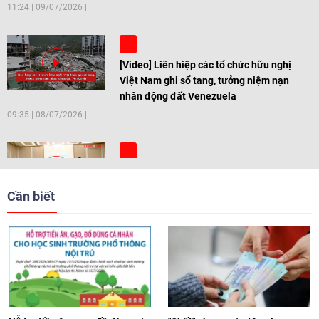
11:24
|
09/07/2026
[Video] Liên hiệp các tổ chức hữu nghị
Việt Nam ghi sổ tang, tưởng niệm nạn
nhân động đất Venezuela
09:35
|
08/07/2026
[Video] Trẻ em Đông Á cùng kiến tạo
giải pháp cho những thách thức chung
Cần biết
17:44
|
27/06/2026
[Video] Âm nhạc flamenco gắn kết văn
hoá Việt Nam - Tây Ban Nha
11:10
|
17/06/2026