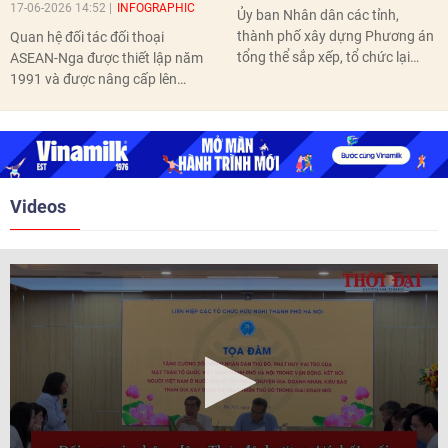
17-06-2026 14:52
INFOGRAPHIC
Ủy ban Nhân dân các tỉnh,
thành phố xây dựng Phương án
Quan hệ đối tác đối thoại
tổng thể sắp xếp, tổ chức lại
ASEAN-Nga được thiết lập năm
thôn, tổ dân phố hoàn thành
1991 và được nâng cấp lên
trước ngày 10/6/2026.
quan hệ Đối tác chiến lược năm
2018. Hai bên đã tổ chức 5 Hội
nghị Cấp cao vào các năm 2005,
2010, 2016, 2018, 2021.
Videos