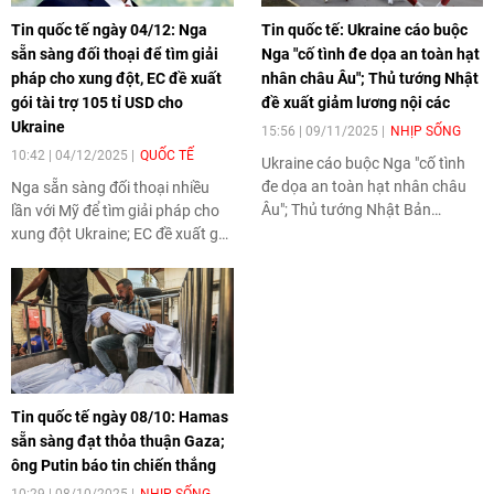
Tin quốc tế ngày 04/12: Nga
Tin quốc tế: Ukraine cáo buộc
sẵn sàng đối thoại để tìm giải
Nga "cố tình đe dọa an toàn hạt
pháp cho xung đột, EC đề xuất
nhân châu Âu"; Thủ tướng Nhật
gói tài trợ 105 tỉ USD cho
đề xuất giảm lương nội các
Ukraine
15:56 | 09/11/2025
NHỊP SỐNG
10:42 | 04/12/2025
QUỐC TẾ
Ukraine cáo buộc Nga "cố tình
đe dọa an toàn hạt nhân châu
Nga sẵn sàng đối thoại nhiều
Âu"; Thủ tướng Nhật Bản
lần với Mỹ để tìm giải pháp cho
Takaichi Sanae đề xuất giảm
xung đột Ukraine; EC đề xuất gói
lương nội các... là tin quốc tế
tài trợ 105 tỉ USD cho Ukraine;
đáng chú ý ngày 09/11.
Máy bay chở 425 người hạ cánh
khẩn cấp an toàn tại Moscow
do báo cháy động cơ... là tin tức
quốc tế đáng chú ý ngày 04/12.
Tin quốc tế ngày 08/10: Hamas
sẵn sàng đạt thỏa thuận Gaza;
ông Putin báo tin chiến thắng
10:29 | 08/10/2025
NHỊP SỐNG