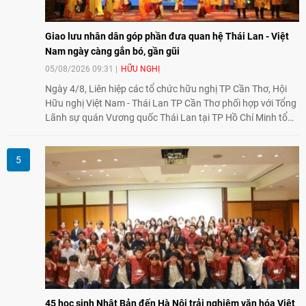
Giao lưu nhân dân góp phần đưa quan hệ Thái Lan - Việt
Nam ngày càng gắn bó, gần gũi
05/08/2026 09:31
HỮU NGHỊ
Ngày 4/8, Liên hiệp các tổ chức hữu nghị TP Cần Thơ, Hội
Hữu nghị Việt Nam - Thái Lan TP Cần Thơ phối hợp với Tổng
Lãnh sự quán Vương quốc Thái Lan tại TP Hồ Chí Minh tổ
chức họp mặt kỷ niệm 50 năm thiết lập quan hệ ngoại giao
Việt Nam - Thái Lan (1976-2026). Tại đây, nhấn mạnh vai trò
của giao lưu nhân dân, Tổng Lãnh sự Thái Lan cho biết các
hoạt động trao đổi về văn hóa, giáo dục, du lịch, ẩm thực,
nghệ thuật và giao lưu thanh niên đã góp phần đưa quan hệ
Thái Lan - Việt Nam ngày càng gắn bó, gần gũi.
45 học sinh Nhật Bản đến Hà Nội trải nghiệm văn hóa Việt