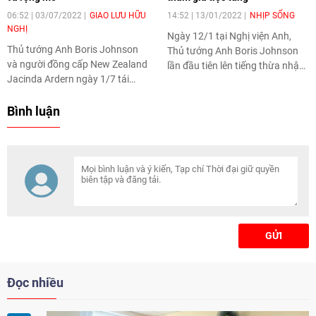
06:52 | 03/07/2022
GIAO LƯU HỮU
14:52 | 13/01/2022
NHỊP SỐNG
NGHỊ
Ngày 12/1 tại Nghị viện Anh,
Thủ tướng Anh Boris Johnson
Thủ tướng Anh Boris Johnson
và người đồng cấp New Zealand
lần đầu tiên lên tiếng thừa nhận
Jacinda Ardern ngày 1/7 tái
đã tham dự vào bữa tiệc đông
khẳng định ủng hộ tự do hàng
người được tổ chức ngày
hải và hàng không ở Biển Đông.
Bình luận
20/5/2020 trong khuôn viên
Văn phòng.
GỬI
Đọc nhiều