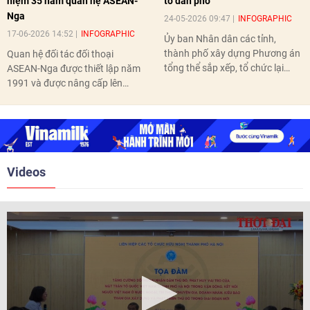
niệm 35 năm quan hệ ASEAN-
tổ dân phố
Nga
24-05-2026 09:47
INFOGRAPHIC
17-06-2026 14:52
INFOGRAPHIC
Ủy ban Nhân dân các tỉnh,
thành phố xây dựng Phương án
Quan hệ đối tác đối thoại
tổng thể sắp xếp, tổ chức lại
ASEAN-Nga được thiết lập năm
thôn, tổ dân phố hoàn thành
1991 và được nâng cấp lên
trước ngày 10/6/2026.
quan hệ Đối tác chiến lược năm
2018. Hai bên đã tổ chức 5 Hội
nghị Cấp cao vào các năm 2005,
2010, 2016, 2018, 2021.
Videos