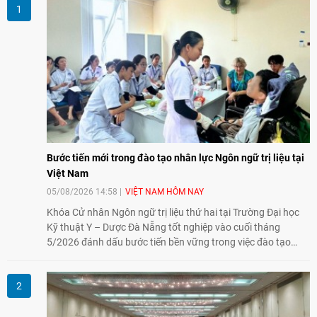
Bước tiến mới trong đào tạo nhân lực Ngôn ngữ trị liệu tại
Việt Nam
05/08/2026 14:58
VIỆT NAM HÔM NAY
Khóa Cử nhân Ngôn ngữ trị liệu thứ hai tại Trường Đại học
Kỹ thuật Y – Dược Đà Nẵng tốt nghiệp vào cuối tháng
5/2026 đánh dấu bước tiến bền vững trong việc đào tạo
nguồn nhân lực chất lượng cao cho một chuyên ngành trẻ
tại Việt Nam.