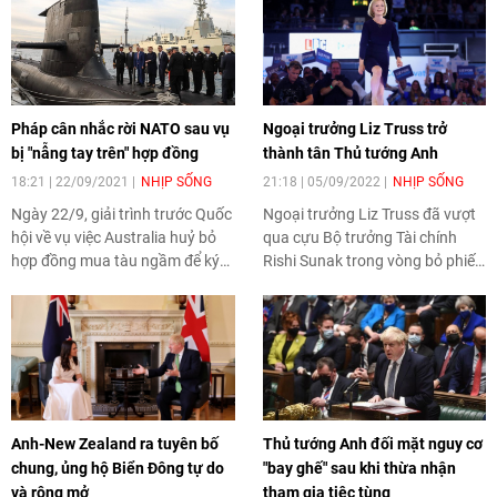
trưởng Mỹ Antony Blinken thừa
không có đồng minh nào thân
nhận cần thời gian để đưa quan
thiết hoặc đáng tin cậy hơn
hệ Hoa Kỳ - Pháp quay về quỹ
Australia.
đạo.
Pháp cân nhắc rời NATO sau vụ
Ngoại trưởng Liz Truss trở
bị "nẫng tay trên" hợp đồng
thành tân Thủ tướng Anh
18:21 | 22/09/2021
NHỊP SỐNG
21:18 | 05/09/2022
NHỊP SỐNG
Ngày 22/9, giải trình trước Quốc
Ngoại trưởng Liz Truss đã vượt
hội về vụ việc Australia huỷ bỏ
qua cựu Bộ trưởng Tài chính
hợp đồng mua tàu ngầm để ký
Rishi Sunak trong vòng bỏ phiếu
với Hoa Kỳ, Bộ trưởng Quân đội
cuối cùng của đảng Bảo thủ để
Pháp, bà Florence Parly cho biết
trở thành thủ lĩnh mới của đảng
Pháp đang đánh giá lại các mối
cầm quyền, qua đó trở thành
quan hệ đồng minh hiện nay,
tân Thủ tướng Anh.
nhất là phản ứng từ các đối tác
châu Âu.
Anh-New Zealand ra tuyên bố
Thủ tướng Anh đối mặt nguy cơ
chung, ủng hộ Biển Đông tự do
"bay ghế" sau khi thừa nhận
và rộng mở
tham gia tiệc tùng