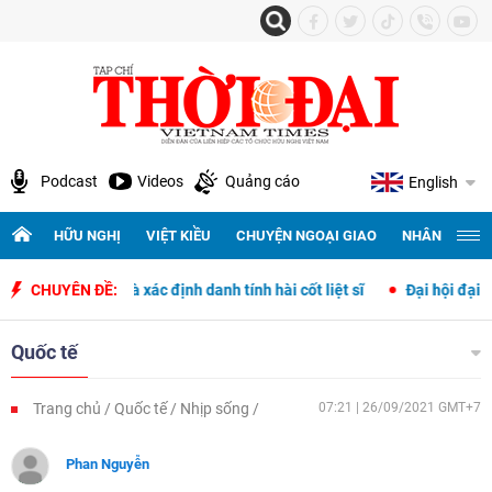
Podcast
Videos
Quảng cáo
English
HỮU NGHỊ
VIỆT KIỀU
CHUYỆN NGOẠI GIAO
NHÂN QUYỀN 
y tập và xác định danh tính hài cốt liệt sĩ
CHUYÊN ĐỀ:
Đại hội đại biểu toàn 
Quốc tế
Trang chủ
Quốc tế
Nhịp sống
07:21 | 26/09/2021 GMT+7
Phan Nguyễn