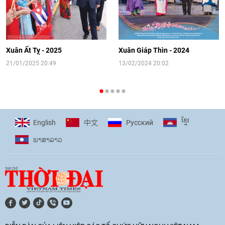
[Video] Đối ngoại nhân dân Thủ đô
hướng tới kết nối hiệu quả nguồn lực
người Việt Nam ở nước ngoài
Xuân Ất Tỵ - 2025
Xuân Giáp Thìn - 2024
16:58
|
10/06/2026
21/01/2025 20:49
13/02/2024 20:02
[Video] Plan International đồng hành
cùng thanh thiếu nhi tiên phong ứng
ខ្មែរ
English
Pусский
中文
phó với biến đổi khí hậu
ພາ​ສາ​ລາວ
17:07
|
09/06/2026
[Video] Lào dành ưu tiên hàng đầu cho
quan hệ với Việt Nam
11:01
|
09/06/2026