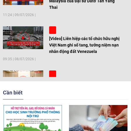
Malaysia của Đại sứ Dato' Tan Yang
Thai
11:24
|
09/07/2026
[Video] Liên hiệp các tổ chức hữu nghị
Việt Nam ghi sổ tang, tưởng niệm nạn
nhân động đất Venezuela
09:35
|
08/07/2026
[Video] Trẻ em Đông Á cùng kiến tạo
giải pháp cho những thách thức chung
Cần biết
17:44
|
27/06/2026
[Video] Âm nhạc flamenco gắn kết văn
hoá Việt Nam - Tây Ban Nha