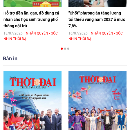
11:10
|
17/06/2026
Hỗ trợ tiền ăn, gạo, đồ dùng cá
"Chốt" phương án tăng lương
nhân cho học sinh trường phổ
tối thiểu vùng năm 2027 ở mức
thông nội trú
7,8%
[Video] Trao tặng Kỷ niệm chương "Vì
hòa bình, hữu nghị giữa các dân tộc"
18/07/2026
NHÂN QUYỀN - GÓC
16/07/2026
NHÂN QUYỀN - GÓC
NHÌN THỜI ĐẠI
NHÌN THỜI ĐẠI
cho Đại sứ Hungary tại Việt Nam
17:25
|
13/06/2026
Bản in
[Video] Nhân dân Việt Nam luôn trân
trọng tình cảm của nước Nga
08:02
|
13/06/2026
Video: Cơ hội giao lưu quốc tế cho học
sinh Việt Nam tại trại hè Artek
14:41
|
12/06/2026