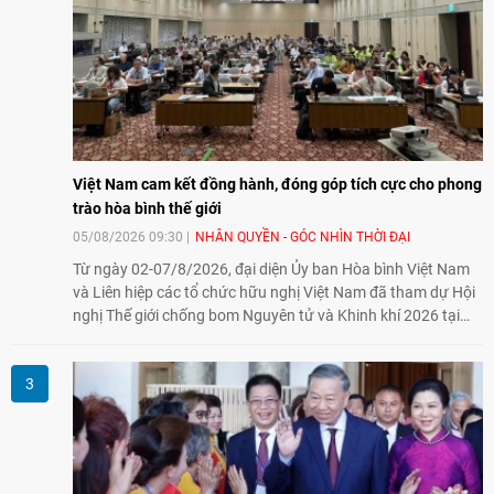
Việt Nam cam kết đồng hành, đóng góp tích cực cho phong
trào hòa bình thế giới
05/08/2026 09:30
NHÂN QUYỀN - GÓC NHÌN THỜI ĐẠI
Từ ngày 02-07/8/2026, đại diện Ủy ban Hòa bình Việt Nam
và Liên hiệp các tổ chức hữu nghị Việt Nam đã tham dự Hội
nghị Thế giới chống bom Nguyên tử và Khinh khí 2026 tại
thành phố Hiroshima, Nhật Bản, tiếp tục khẳng định cam kết
đồng hành cùng với phong trào hoà bình của nhân dân
Nhật Bản và thế giới ủng hộ giải trừ vũ khí hạt nhân của Việt
Nam.