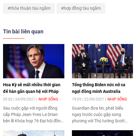
thỏa thuận tàu ngầm
hợp đồng tàu ngầm
Tin bài liên quan
Hoa Kỳ sẽ mất nhiều thời gian
Tổng thống Biden nức nở ca
để hàn gắn quan hệ với Pháp
ngợi đồng minh Australia
20:02 | 24/09/2021
NHỊP SỐNG
19:05 | 22/09/2021
NHỊP SỐNG
Sau cuộc gặp với người đồng
Guardian đưa tin, phát biểu
cấp Pháp Jean-Yves Le Drian
ngay trước cuộc gặp song
bên lề Khóa họp 76 Đại hội đồng
phương với Thủ tướng Scott
Liên hợp quốc (ĐHĐ LHQ) đang
Morrison hôm 21/9, Tổng thống
diễn ra tại New York, Ngoại
Biden nhấn mạnh rằng, Hoa Kỳ