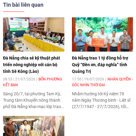
Tin bài liên quan
Đà Nẵng chia sẻ kỹ thuật phát
Đà Nẵng trao 1 tỷ đồng hỗ trợ
triển nông nghiệp với cán bộ
Quỹ “Đền ơn, đáp nghĩa” tỉnh
tỉnh Sê Kông (Lào)
Quảng Trị
08:53 | 21/07/2026
BỐN PHƯƠNG
17:50 | 19/07/2026
NHÂN QUYỀN -
KẾT BẠN
GÓC NHÌN THỜI ĐẠI
Sáng 20/7, tại phường Tam Kỳ,
Nhằm hướng tới Kỷ niệm 79
Trung tâm Khuyến nông thành
năm Ngày Thương binh - Liệt sĩ
phố Đà Nẵng khai mạc lớp trao
(27/7/1947 - 27/7/2026), tối
đổi kinh nghiệm và tập huấn
ngày 17/7, đoàn công tác thành
chuyển giao tiến bộ khoa học kỹ
phố Đà Nẵng đến thăm và trao
thuật nông nghiệp dành cho
hỗ trợ Quỹ “Đền ơn, đáp nghĩa”
đoàn cán bộ kỹ thuật tỉnh Sê
tỉnh Quảng Trị số tiền 1 tỷ đồng.