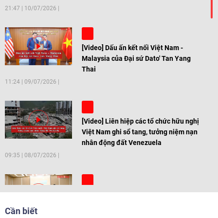
21:47
|
10/07/2026
[Video] Dấu ấn kết nối Việt Nam -
Malaysia của Đại sứ Dato' Tan Yang
Thai
11:24
|
09/07/2026
[Video] Liên hiệp các tổ chức hữu nghị
Việt Nam ghi sổ tang, tưởng niệm nạn
nhân động đất Venezuela
09:35
|
08/07/2026
[Video] Trẻ em Đông Á cùng kiến tạo
giải pháp cho những thách thức chung
Cần biết