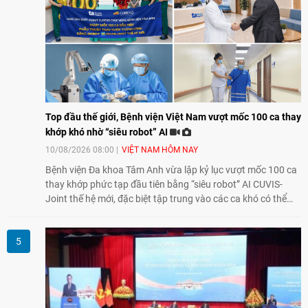
Top đầu thế giới, Bệnh viện Việt Nam vượt mốc 100 ca thay
khớp khó nhờ “siêu robot” AI
10/08/2026 08:00
VIỆT NAM HÔM NAY
Bệnh viện Đa khoa Tâm Anh vừa lập kỷ lục vượt mốc 100 ca
thay khớp phức tạp đầu tiên bằng “siêu robot” AI CUVIS-
Joint thế hệ mới, đặc biệt tập trung vào các ca khó có thể
điều trị tốt bằng kỹ thuật truyền thống hay robot thế hệ cũ,
mở ra cơ hội mới cho nhiều người bệnh đang đối mặt nguy
cơ “tàn phế”.