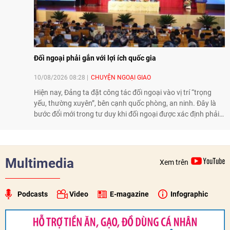
Đối ngoại phải gắn với lợi ích quốc gia
10/08/2026 08:28
CHUYỆN NGOẠI GIAO
Hiện nay, Đảng ta đặt công tác đối ngoại vào vị trí “trọng
yếu, thường xuyên”, bên cạnh quốc phòng, an ninh. Đây là
bước đổi mới trong tư duy khi đối ngoại được xác định phải
đi trước một bước, góp phần giữ nước từ sớm, từ xa, đồng
thời mở thêm không gian, nguồn lực và cơ hội phát triển.
Nhìn vào thực tiễn, yêu cầu ấy đang từng bước được cụ thể
hóa.
Multimedia
Xem trên
Podcasts
Video
E-magazine
Infographic