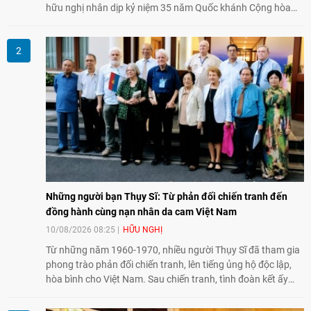
hữu nghị nhân dịp kỷ niệm 35 năm Quốc khánh Cộng hòa
Belarus. Đại diện hai bên nhấn mạnh vai trò của đối ngoại
nhân dân trong củng cố tình hữu nghị, mở rộng hợp tác thiết
thực và làm sâu sắc quan hệ Đối tác chiến lược Việt Nam -
Belarus.
Những người bạn Thụy Sĩ: Từ phản đối chiến tranh đến
đồng hành cùng nạn nhân da cam Việt Nam
10/08/2026 08:25
HỮU NGHỊ
Từ những năm 1960-1970, nhiều người Thụy Sĩ đã tham gia
phong trào phản đối chiến tranh, lên tiếng ủng hộ độc lập,
hòa bình cho Việt Nam. Sau chiến tranh, tình đoàn kết ấy
tiếp tục bằng các hoạt động nhân đạo, hỗ trợ cộng đồng và
đồng hành với những người còn chịu hậu quả chiến tranh,