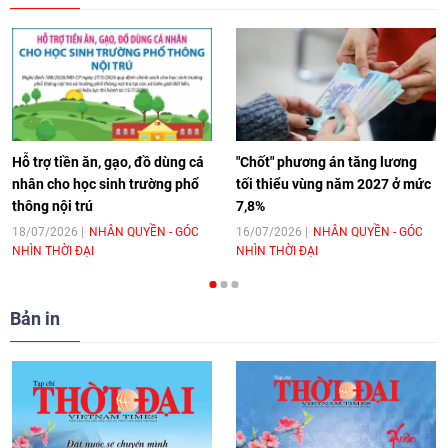
17:44
|
27/06/2026
[Video] Âm nhạc flamenco gắn kết văn
hoá Việt Nam - Tây Ban Nha
11:10
|
17/06/2026
Hỗ trợ tiền ăn, gạo, đồ dùng cá
"Chốt" phương án tăng lương
nhân cho học sinh trường phổ
tối thiểu vùng năm 2027 ở mức
thông nội trú
7,8%
[Video] Trao tặng Kỷ niệm chương "Vì
hòa bình, hữu nghị giữa các dân tộc"
18/07/2026
NHÂN QUYỀN - GÓC
16/07/2026
NHÂN QUYỀN - GÓC
NHÌN THỜI ĐẠI
NHÌN THỜI ĐẠI
cho Đại sứ Hungary tại Việt Nam
17:25
|
13/06/2026
Bản in
[Video] Nhân dân Việt Nam luôn trân
trọng tình cảm của nước Nga
08:02
|
13/06/2026