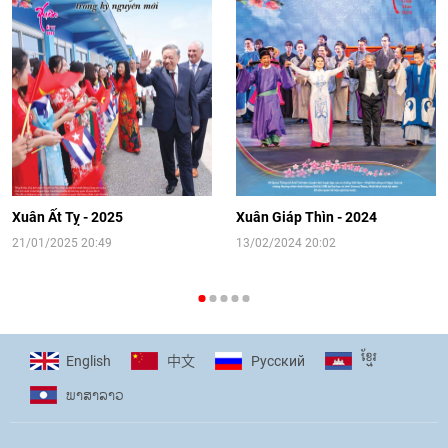
Video: Cơ hội giao lưu quốc tế cho học
sinh Việt Nam tại trại hè Artek
14:41
|
12/06/2026
[Video] Đối ngoại nhân dân Thủ đô
hướng tới kết nối hiệu quả nguồn lực
người Việt Nam ở nước ngoài
Xuân Ất Tỵ - 2025
Xuân Giáp Thìn - 2024
16:58
|
10/06/2026
21/01/2025 20:49
13/02/2024 20:02
[Video] Plan International đồng hành
cùng thanh thiếu nhi tiên phong ứng
ខ្មែរ
English
Pусский
中文
phó với biến đổi khí hậu
ພາ​ສາ​ລາວ
17:07
|
09/06/2026