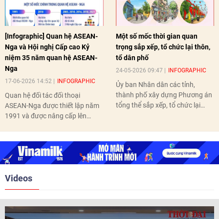
[Infographic] Quan hệ ASEAN-
Một số mốc thời gian quan
Nga và Hội nghị Cấp cao Kỷ
trọng sắp xếp, tổ chức lại thôn,
niệm 35 năm quan hệ ASEAN-
tổ dân phố
Nga
24-05-2026 09:47
INFOGRAPHIC
17-06-2026 14:52
INFOGRAPHIC
Ủy ban Nhân dân các tỉnh,
thành phố xây dựng Phương án
Quan hệ đối tác đối thoại
tổng thể sắp xếp, tổ chức lại
ASEAN-Nga được thiết lập năm
thôn, tổ dân phố hoàn thành
1991 và được nâng cấp lên
trước ngày 10/6/2026.
quan hệ Đối tác chiến lược năm
2018. Hai bên đã tổ chức 5 Hội
nghị Cấp cao vào các năm 2005,
2010, 2016, 2018, 2021.
Videos