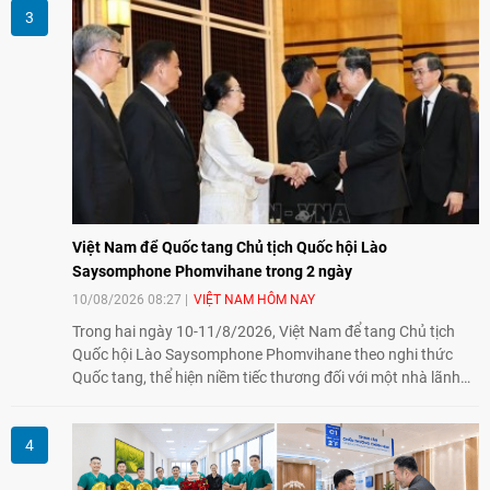
trong đó có các nạn nhân chất độc da cam/dioxin.
Việt Nam để Quốc tang Chủ tịch Quốc hội Lào
Saysomphone Phomvihane trong 2 ngày
10/08/2026 08:27
VIỆT NAM HÔM NAY
Trong hai ngày 10-11/8/2026, Việt Nam để tang Chủ tịch
Quốc hội Lào Saysomphone Phomvihane theo nghi thức
Quốc tang, thể hiện niềm tiếc thương đối với một nhà lãnh
đạo có nhiều đóng góp cho đất nước Lào và quan hệ hữu
nghị vĩ đại, đoàn kết đặc biệt Việt Nam - Lào.