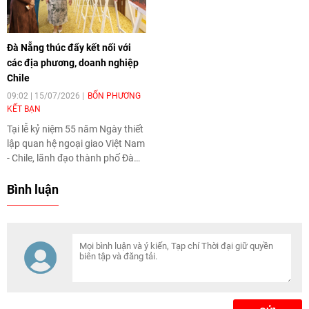
Kông (Lào). Hoạt động góp
phần tăng cường hợp tác
chuyên môn và vun đắp quan hệ
Đà Nẵng thúc đẩy kết nối với
hữu nghị giữa hai địa phương.
các địa phương, doanh nghiệp
Chile
09:02 | 15/07/2026
BỐN PHƯƠNG
KẾT BẠN
Tại lễ kỷ niệm 55 năm Ngày thiết
lập quan hệ ngoại giao Việt Nam
- Chile, lãnh đạo thành phố Đà
Nẵng đề nghị Đại sứ quán, cơ
quan xúc tiến thương mại và
Bình luận
doanh nghiệp Chile tăng cường
kết nối thành phố với các địa
phương, tổ chức và doanh
nghiệp Chile, thúc đẩy hợp tác
trong những lĩnh vực hai bên có
thế mạnh và nhu cầu.