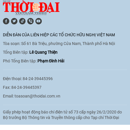
[Video] Lào dành ưu tiên hàng đầu cho
quan hệ với Việt Nam
11:01
|
09/06/2026
DIỄN ĐÀN CỦA LIÊN HIỆP CÁC TỔ CHỨC HỮU NGHỊ VIỆT NAM
Tòa soạn: Số 61 Bà Triệu, phường Cửa Nam, Thành phố Hà Nội
[Video] Doanh nghiệp Hoa Kỳ hỗ trợ
Việt Nam xác định danh tính người mất
Tổng Biên tập:
Lê Quang Thiện
tích trong chiến tranh
Phó Tổng Biên tập:
Phạm Đình Hải
20:38
|
02/06/2026
Điện thoại: 84-24-39445396
Fax: 84-24-39445397
Email:
toasoan@thoidai.com.vn
Giấy phép hoạt động báo chí điện tử số 73 cấp ngày 26/2/2020 do
Bộ trưởng Bộ Thông tin và Truyền thông cấp cho Tạp chí Thời Đại