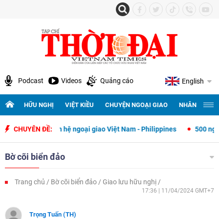
Podcast
Videos
Quảng cáo
English
HỮU NGHỊ
VIỆT KIỀU
CHUYỆN NGOẠI GIAO
NHÂN QUYỀN 
 lập quan hệ ngoại giao Việt Nam - Philippines
CHUYÊN ĐỀ:
500 ngày đêm tìm k
Bờ cõi biển đảo
Trang chủ
Bờ cõi biển đảo
Giao lưu hữu nghị
17:36 | 11/04/2024 GMT+7
Trọng Tuấn (TH)