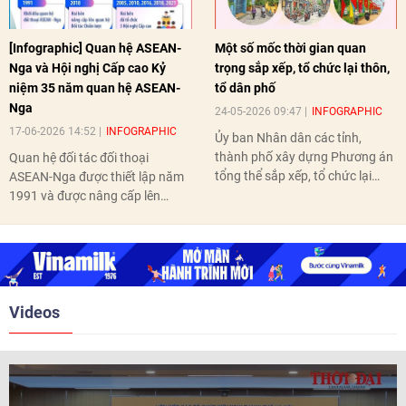
[Infographic] Quan hệ ASEAN-
Một số mốc thời gian quan
Nga và Hội nghị Cấp cao Kỷ
trọng sắp xếp, tổ chức lại thôn,
niệm 35 năm quan hệ ASEAN-
tổ dân phố
Nga
24-05-2026 09:47
INFOGRAPHIC
17-06-2026 14:52
INFOGRAPHIC
Ủy ban Nhân dân các tỉnh,
thành phố xây dựng Phương án
Quan hệ đối tác đối thoại
tổng thể sắp xếp, tổ chức lại
ASEAN-Nga được thiết lập năm
thôn, tổ dân phố hoàn thành
1991 và được nâng cấp lên
trước ngày 10/6/2026.
quan hệ Đối tác chiến lược năm
2018. Hai bên đã tổ chức 5 Hội
nghị Cấp cao vào các năm 2005,
2010, 2016, 2018, 2021.
Videos