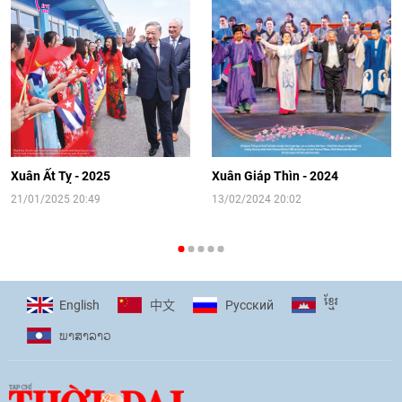
Video: Cơ hội giao lưu quốc tế cho học
sinh Việt Nam tại trại hè Artek
14:41
|
12/06/2026
[Video] Đối ngoại nhân dân Thủ đô
hướng tới kết nối hiệu quả nguồn lực
người Việt Nam ở nước ngoài
Xuân Ất Tỵ - 2025
Xuân Giáp Thìn - 2024
16:58
|
10/06/2026
21/01/2025 20:49
13/02/2024 20:02
[Video] Plan International đồng hành
cùng thanh thiếu nhi tiên phong ứng
ខ្មែរ
English
Pусский
中文
phó với biến đổi khí hậu
ພາ​ສາ​ລາວ
17:07
|
09/06/2026