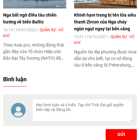
Nga bất ngờ điều tàu chiến
Khinh hạm trang bị tên lửa siêu
hướng về biển Baltic
thanh Zircon của Nga cháy
ngùn ngụt ngay tại bến cảng
16:19 | 14/01/2022
QUÂN SỰ - VŨ
KHÍ
15:31 | 19/12/2021
QUÂN SỰ - VŨ
KHÍ
Theo Avia.pro, những động thái
gần đây của Tổ chức Hiệp ước
Nguồn tin địa phương được Avia
Bắc Đại Tây Dương (NATO) đã
dẫn lại cho biết, tại cơ sở đóng
buộc Moscow phải có những
tàu ở bến cảng St.Petersburg,
phản ứng gay gắt, do đó, một
một khinh hạm trang bị tên lửa
nhóm tàu chiến đã tiến về Biển
siêu thanh Zircon của Nga đã
Bình luận
Baltic và khu vực Kaliningrad.
bốc cháy.
GỬI