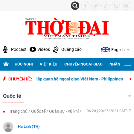
Podcast
Videos
Quảng cáo
English
HỮU NGHỊ
VIỆT KIỀU
CHUYỆN NGOẠI GIAO
NHÂN QUYỀN 
y thiết lập quan hệ ngoại giao Việt Nam - Philippines
CHUYÊN ĐỀ:
500 ngày đê
Quốc tế
Trang chủ
Quốc tế
Quân sự - vũ khí
06:20 | 20/06/2021 GMT+7
Hà Linh (TH)