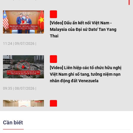
[Video] Dấu ấn kết nối Việt Nam -
Malaysia của Đại sứ Dato' Tan Yang
Thai
11:24
|
09/07/2026
[Video] Liên hiệp các tổ chức hữu nghị
Việt Nam ghi sổ tang, tưởng niệm nạn
nhân động đất Venezuela
09:35
|
08/07/2026
[Video] Trẻ em Đông Á cùng kiến tạo
giải pháp cho những thách thức chung
Cần biết
17:44
|
27/06/2026