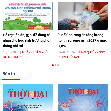
[Video] Âm nhạc flamenco gắn kết văn
hoá Việt Nam - Tây Ban Nha
11:10
|
17/06/2026
Hỗ trợ tiền ăn, gạo, đồ dùng cá
"Chốt" phương án tăng lương
nhân cho học sinh trường phổ
tối thiểu vùng năm 2027 ở mức
thông nội trú
7,8%
[Video] Trao tặng Kỷ niệm chương "Vì
hòa bình, hữu nghị giữa các dân tộc"
18/07/2026
NHÂN QUYỀN - GÓC
16/07/2026
NHÂN QUYỀN - GÓC
NHÌN THỜI ĐẠI
NHÌN THỜI ĐẠI
cho Đại sứ Hungary tại Việt Nam
17:25
|
13/06/2026
Bản in
[Video] Nhân dân Việt Nam luôn trân
trọng tình cảm của nước Nga
08:02
|
13/06/2026