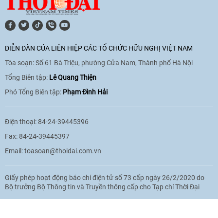
[Video] Lào dành ưu tiên hàng đầu cho
quan hệ với Việt Nam
11:01
|
09/06/2026
DIỄN ĐÀN CỦA LIÊN HIỆP CÁC TỔ CHỨC HỮU NGHỊ VIỆT NAM
Tòa soạn: Số 61 Bà Triệu, phường Cửa Nam, Thành phố Hà Nội
[Video] Doanh nghiệp Hoa Kỳ hỗ trợ
Việt Nam xác định danh tính người mất
Tổng Biên tập:
Lê Quang Thiện
tích trong chiến tranh
Phó Tổng Biên tập:
Phạm Đình Hải
20:38
|
02/06/2026
Điện thoại: 84-24-39445396
Fax: 84-24-39445397
Email:
toasoan@thoidai.com.vn
Giấy phép hoạt động báo chí điện tử số 73 cấp ngày 26/2/2020 do
Bộ trưởng Bộ Thông tin và Truyền thông cấp cho Tạp chí Thời Đại
Based on MasterCMS Ultimate Edition 2024 v2.9