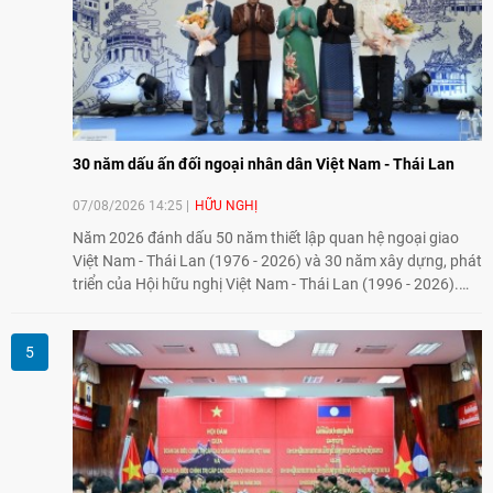
30 năm dấu ấn đối ngoại nhân dân Việt Nam - Thái Lan
07/08/2026 14:25
HỮU NGHỊ
Năm 2026 đánh dấu 50 năm thiết lập quan hệ ngoại giao
Việt Nam - Thái Lan (1976 - 2026) và 30 năm xây dựng, phát
triển của Hội hữu nghị Việt Nam - Thái Lan (1996 - 2026).
Trong dòng chảy quan hệ hai nước, Hội đã kiên trì vun đắp
tình hữu nghị, đồng thời từng bước mở rộng hoạt động từ
giao lưu truyền thống sang kết nối địa phương, doanh
nghiệp, giáo dục, văn hóa và thế hệ trẻ, góp phần tăng
cường sự hiểu biết và hợp tác giữa nhân dân hai nước.