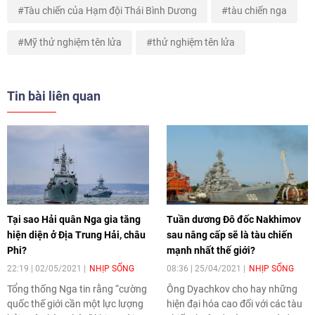
Tàu chiến của Hạm đội Thái Bình Dương
tàu chiến nga
Mỹ thử nghiệm tên lửa
thử nghiệm tên lửa
Tin bài liên quan
Tại sao Hải quân Nga gia tăng
Tuần dương Đô đốc Nakhimov
hiện diện ở Địa Trung Hải, châu
sau nâng cấp sẽ là tàu chiến
Phi?
mạnh nhất thế giới?
22:19 | 02/05/2021
NHỊP SỐNG
08:36 | 25/04/2021
NHỊP SỐNG
Tổng thống Nga tin rằng “cường
Ông Dyachkov cho hay những
quốc thế giới cần một lực lượng
hiện đại hóa cao đối với các tàu