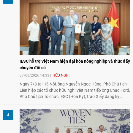
IESC hỗ trợ Việt Nam hiện đại hóa nông nghiệp và thúc đẩy
chuyển đổi số
07/08/2026 14:33
HỮU NGHỊ
Ngày 7/8 tại Hà Nội, ông Nguyễn Ngọc Hùng, Phó Chủ tịch
Liên hiệp các tổ chức hữu nghị Việt Nam tiếp ông Chad Ford,
Phó Chủ tịch Tổ chức IESC (Hoa Kỳ), trao Giấy đăng ký
thành lập Văn phòng Đại diện của IESC tại Việt Nam và trao
đổi về định hướng triển khai Dự án "Mở rộng Thương mại
Nông nghiệp và An toàn thực phẩm Hoa Kỳ - Việt Nam",
hướng tới thúc đẩy chuyển đổi số, hiện đại hóa nông nghiệp
và mở rộng hợp tác phát triển giữa hai nước.