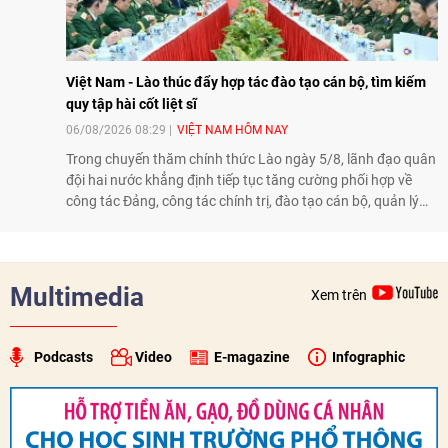
Việt Nam - Lào thúc đẩy hợp tác đào tạo cán bộ, tìm kiếm
quy tập hài cốt liệt sĩ
06/08/2026 08:29
VIỆT NAM HÔM NAY
Trong chuyến thăm chính thức Lào ngày 5/8, lãnh đạo quân
đội hai nước khẳng định tiếp tục tăng cường phối hợp về
công tác Đảng, công tác chính trị, đào tạo cán bộ, quản lý
biên giới và tìm kiếm, quy tập hài cốt liệt sĩ, góp phần làm
sâu sắc hơn quan hệ hữu nghị đặc biệt Việt Nam - Lào.
Multimedia
Xem trên
Podcasts
Video
E-magazine
Infographic