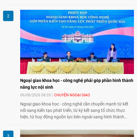
văn hóa giữa hai nước. Sự kiện cũng nhấn mạnh vai trò của
giao lưu nhân dân trong chặng đường nửa thế kỷ quan hệ
song phương.
Ngoại giao khoa học - công nghệ phải góp phần hình thành
năng lực nội sinh
06/08/2026 08:35
CHUYỆN NGOẠI GIAO
Ngoại giao khoa học - công nghệ cần chuyển mạnh từ kết
nối sang kiến tạo phát triển, từ ký kết sang tổ chức thực
hiện, từ huy động nguồn lực bên ngoài sang hình thành
năng lực nội sinh, qua đó góp phần đưa khoa học, công
nghệ, đổi mới sáng tạo và chuyển đổi số trở thành động lực
phát triển đất nước.