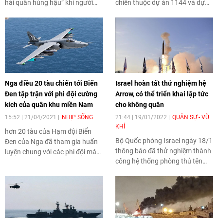
hải quân hùng hậu” khi người
chiến thuộc dự án 1144 và dự
đứng đầu nước Nga giải thích
án 1142 sẽ giúp trang bị cho tàu
sự hiện diện và hoạt động hải
Đô đốc Nakhimov dàn vũ khí tân
quân ngày càng tăng ở Đông
tiến nhất.
Địa Trung Hải và dọc theo bờ
biển châu Phi.
Nga điều 20 tàu chiến tới Biển
Israel hoàn tất thử nghiệm hệ
Đen tập trận với phi đội cường
Arrow, có thể triển khai lập tức
kích của quân khu miền Nam
cho không quân
15:52 | 21/04/2021
NHỊP SỐNG
21:44 | 19/01/2022
QUÂN SỰ - VŨ
KHÍ
hơn 20 tàu của Hạm đội Biển
Bộ Quốc phòng Israel ngày 18/1
Đen của Nga đã tham gia huấn
thông báo đã thử nghiệm thành
luyện chung với các phi đội máy
công hệ thống phòng thủ tên
bay cường kích Su-25SM3.
lửa đạn đạo Arrow-3 ngoài khí
quyển Trái đất, với nhiều tính
năng đột phá và có thể triển
khai lập tức cho lực lượng không
quân.