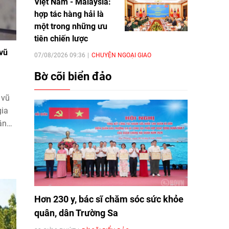
Việt Nam - Malaysia:
hợp tác hàng hải là
một trong những ưu
tiên chiến lược
 vũ
07/08/2026 09:36
CHUYỆN NGOẠI GIAO
Bờ cõi biển đảo
 vũ
gia
ần
rên
hiệm
ong
ự
Hơn 230 y, bác sĩ chăm sóc sức khỏe
quân, dân Trường Sa