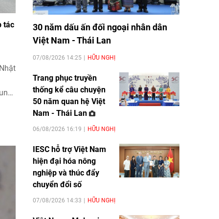
 tác
30 năm dấu ấn đối ngoại nhân dân
Việt Nam - Thái Lan
07/08/2026 14:25
HỮU NGHỊ
 Nhật
Trang phục truyền
thống kể câu chuyện
rung
50 năm quan hệ Việt
 tập
Nam - Thái Lan
ng
nh
06/08/2026 16:19
HỮU NGHỊ
IESC hỗ trợ Việt Nam
hiện đại hóa nông
nghiệp và thúc đẩy
chuyển đổi số
07/08/2026 14:33
HỮU NGHỊ