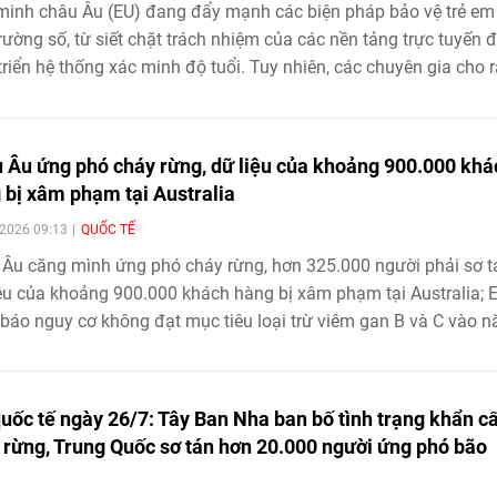
minh châu Âu (EU) đang đẩy mạnh các biện pháp bảo vệ trẻ em 
rường số, từ siết chặt trách nhiệm của các nền tảng trực tuyến 
triển hệ thống xác minh độ tuổi. Tuy nhiên, các chuyên gia cho 
 giải pháp công nghệ và pháp lý sẽ khó phát huy hiệu quả nếu
 sự đồng hành của gia đình, đặc biệt là cha mẹ và người giám h
 Âu ứng phó cháy rừng, dữ liệu của khoảng 900.000 khá
 bị xâm phạm tại Australia
2026 09:13
QUỐC TẾ
Âu căng mình ứng phó cháy rừng, hơn 325.000 người phải sơ t
ệu của khoảng 900.000 khách hàng bị xâm phạm tại Australia;
báo nguy cơ không đạt mục tiêu loại trừ viêm gan B và C vào 
..
quốc tế ngày 26/7: Tây Ban Nha ban bố tình trạng khẩn cấ
 rừng, Trung Quốc sơ tán hơn 20.000 người ứng phó bão