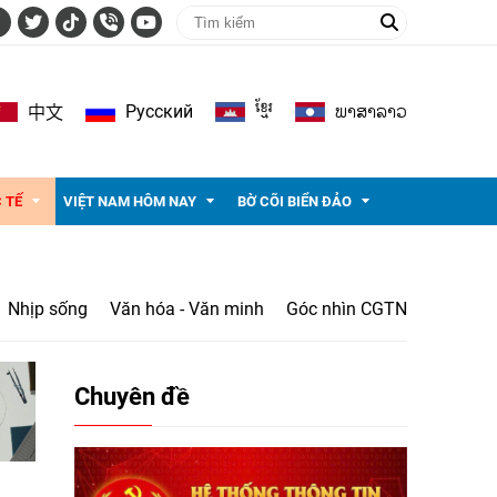
ខ្មែរ
ພາ​ສາ​ລາວ
Pусский
中文
 TẾ
VIỆT NAM HÔM NAY
BỜ CÕI BIỂN ĐẢO
Nhịp sống
Văn hóa - Văn minh
Góc nhìn CGTN
Chuyên đề