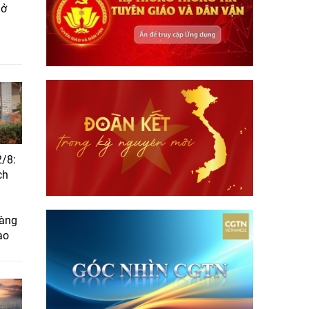
mở
2/8:
ch
hàng
ao