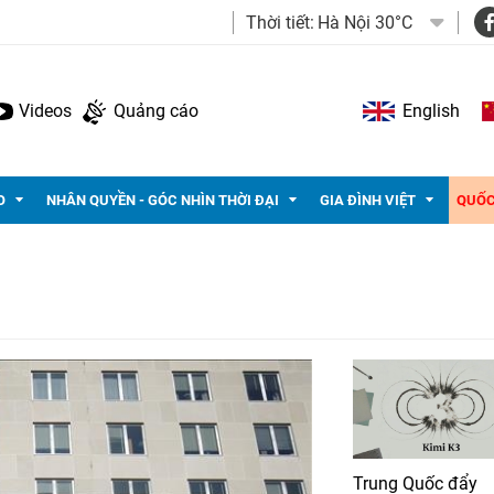
Thời tiết:
Hà Nội 30°C
Videos
Quảng cáo
English
O
NHÂN QUYỀN - GÓC NHÌN THỜI ĐẠI
GIA ĐÌNH VIỆT
QUỐC
Trung Quốc đẩy