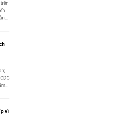
trên
đến
rằng
ộ.
ch
án;
 ECDC
năm
p vì