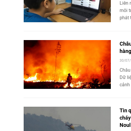
Liên 
môi t
phát 
những
thiếu
Châu
hàng
30/07/
Châu 
Dữ li
cảnh 
2030.
Tin 
cháy
Noul