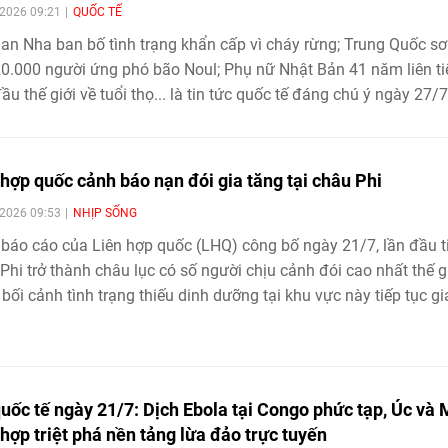
2026 09:21
QUỐC TẾ
an Nha ban bố tình trạng khẩn cấp vì cháy rừng; Trung Quốc sơ
0.000 người ứng phó bão Noul; Phụ nữ Nhật Bản 41 năm liên ti
ầu thế giới về tuổi thọ... là tin tức quốc tế đáng chú ý ngày 27/7
 hợp quốc cảnh báo nạn đói gia tăng tại châu Phi
2026 09:53
NHỊP SỐNG
báo cáo của Liên hợp quốc (LHQ) công bố ngày 21/7, lần đầu t
Phi trở thành châu lục có số người chịu cảnh đói cao nhất thế gi
 bối cảnh tình trạng thiếu dinh dưỡng tại khu vực này tiếp tục gi
quốc tế ngày 21/7: Dịch Ebola tại Congo phức tạp, Úc và 
 hợp triệt phá nền tảng lừa đảo trực tuyến