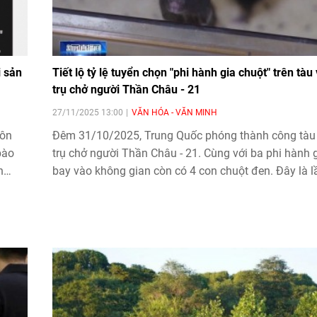
i sản
Tiết lộ tỷ lệ tuyển chọn "phi hành gia chuột" trên tàu
trụ chở người Thần Châu - 21
27/11/2025 13:00
VĂN HÓA - VĂN MINH
gôn
Đêm 31/10/2025, Trung Quốc phóng thành công tàu
bào
trụ chở người Thần Châu - 21. Cùng với ba phi hành 
n
bay vào không gian còn có 4 con chuột đen. Đây là l
đầu tiên Trung Quốc thực hiện thí nghiệm khoa học t
không gian đối với động vật gặm nhấm có vú, thí ng
nhằm nghiên cứu sự thay đổi sinh lý của sinh vật tr
môi trường vi trọng lực, mô phỏng tiến trình già yếu t
nhiên 10 năm của con người.