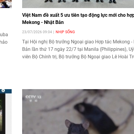
Việt Nam đề xuất 5 ưu tiên tạo động lực mới cho hợp
Mekong - Nhật Bản
23/07/2026 09:04
NHỊP SỐNG
Cuba
Tại Hội nghị Bộ trưởng Ngoại giao Hợp tác Mekong -
thảo
Bản lần thứ 17 ngày 22/7 tại Manila (Philippines), Uỷ
viên Bộ Chính trị, Bộ trưởng Bộ Ngoại giao Lê Hoài T
đề xuất lấy tinh thần "đồng kiến tạo" làm định hướng,
trung vào 5 lĩnh vực từ kết nối hạ tầng, chuỗi cung ứ
đến chuyển đổi số, quản lý tài nguyên nước và an ni
mạng