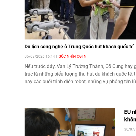
Du lịch công nghệ ở Trung Quốc hút khách quốc tế
05/08/2026 16:14
GÓC NHÌN CGTN
Nếu trước đây, Vạn Lý Trường Thành, Cố Cung hay 
trúc là những biểu tượng thu hút du khách quốc tế, t
nay các buổi trình diễn robot, những vụ phóng tên l
các trải nghiệm công nghệ của Trung Quốc đang trở
thành "điểm hẹn" mới.
EU n
khôn
30/07/