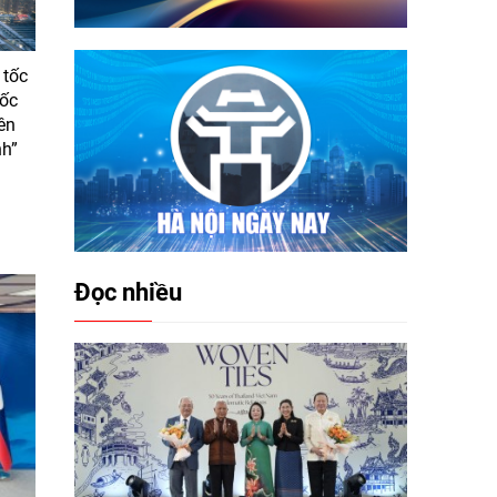
 tốc
tốc
ên
nh”
Đọc nhiều