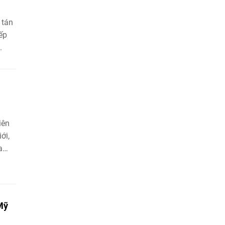
 tán
ếp
.
iên
ới,
a
Mỹ