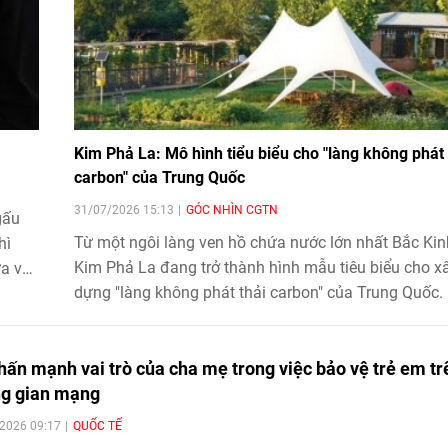
Kim Phả La: Mô hình tiểu biểu cho "làng không phát 
carbon" của Trung Quốc
31/07/2026 15:13
GÓC NHÌN CGTN
gấu
Từ một ngôi làng ven hồ chứa nước lớn nhất Bắc Kin
hì
Kim Phả La đang trở thành hình mẫu tiêu biểu cho x
ửa và
dựng "làng không phát thải carbon" của Trung Quốc.
hình kết hợp chuyển đổi năng lượng, nông nghiệp si
thái, kinh tế tuần hoàn và du lịch trải nghiệm đã tạo
hấn mạnh vai trò của cha mẹ trong việc bảo vệ trẻ em tr
lực mới cho phát triển nông thôn bền vững.
g gian mạng
2026 09:17
QUỐC TẾ