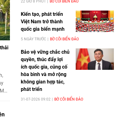
22 GIỜ 8 PHÚT
BỜ CÕI BIỂN ĐẢO
Kiến tạo, phát triển
Việt Nam trở thành
quốc gia biển mạnh
5 NGÀY TRƯỚC
BỜ CÕI BIỂN ĐẢO
thải
Bảo vệ vững chắc chủ
quyền, thúc đẩy lợi
ích quốc gia, củng cố
hòa bình và mở rộng
h,
không gian hợp tác,
ây
phát triển
 Mô
nh
31-07-2026 09:02
BỜ CÕI BIỂN ĐẢO
 động
ên