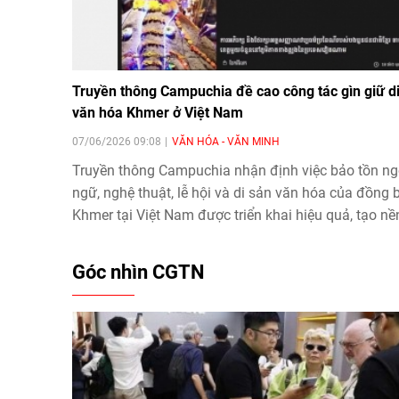
Truyền thông Campuchia đề cao công tác gìn giữ d
văn hóa Khmer ở Việt Nam
07/06/2026 09:08
VĂN HÓA - VĂN MINH
Truyền thông Campuchia nhận định việc bảo tồn n
ngữ, nghệ thuật, lễ hội và di sản văn hóa của đồng 
Khmer tại Việt Nam được triển khai hiệu quả, tạo nề
tảng cho phát triển văn hóa và du lịch.
Góc nhìn CGTN