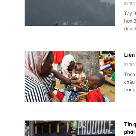
26/07/
Tây B
hơn 2
dẫn đ
Liên
22/07/
Theo 
châu 
trong
tăng.
Tin 
phối