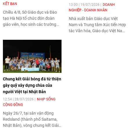
KẾT BẠN
13:00 | 19/07/2026
DOANH
NGHIỆP - DOANH NHÂN
Chiều 4/8, Sở Giáo dục và Đào
tạo Hà Nội tổ chức đón đoàn
Nhà xuất bản Giáo dục Việt
giáo viên, học sinh các trường
Nam và Trung tâm Xúc tiến Hợp
trung học phổ thông tỉnh
tác Văn hóa, Giáo dục Việt Nam
Fukuoka (Nhật Bản) đến học
- Nhật Bản vừa ký kết thỏa
tập, tìm hiểu văn hóa, phong tục
thuận hợp tác nhằm mở rộng
tập quán Việt Nam.
hoạt động xuất bản, phát hành
và phát triển học liệu tại Nhật
Bản. Thỏa thuận được kỳ vọng
góp phần hỗ trợ cộng đồng
người Việt ở nước ngoài tiếp cận
Chung kết Giải bóng đá từ thiện
nguồn học liệu chính thống,
gây quỹ xây dựng chùa của
đồng thời thúc đẩy hợp tác giáo
người Việt tại Nhật Bản
dục và giao lưu văn hóa giữa hai
quốc gia.
12:54 | 28/07/2026
NHỊP SỐNG
CỘNG ĐỒNG
Ngày 26/7, tại sân vận động
Redsland (thành phố Saitama,
Nhật Bản), vòng chung kết Giải