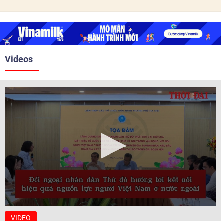
trước ngày 10/6/2026.
quan hệ Đối tác chiến lược năm
2018. Hai bên đã tổ chức 5 Hội
nghị Cấp cao vào các năm 2005,
2010, 2016, 2018, 2021.
Videos
VIDEO