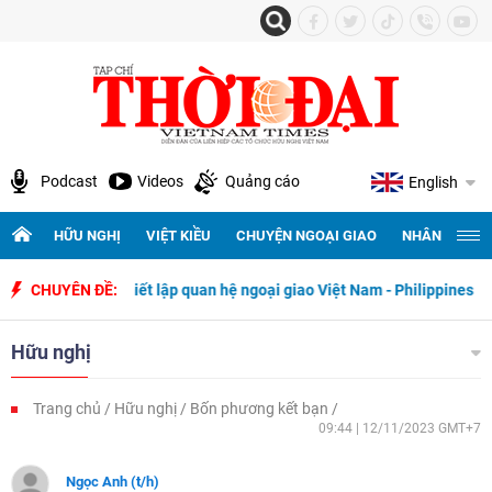
Podcast
Videos
Quảng cáo
English
HỮU NGHỊ
VIỆT KIỀU
CHUYỆN NGOẠI GIAO
NHÂN QUYỀN 
ngày thiết lập quan hệ ngoại giao Việt Nam - Philippines
CHUYÊN ĐỀ:
500 ngà
Hữu nghị
Trang chủ
Hữu nghị
Bốn phương kết bạn
09:44 | 12/11/2023 GMT+7
Ngọc Anh (t/h)