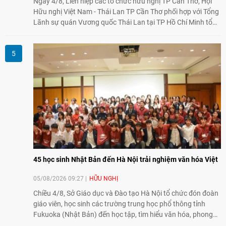
Ngày 4/8, Liên hiệp các tổ chức hữu nghị TP Cần Thơ, Hội
Hữu nghị Việt Nam - Thái Lan TP Cần Thơ phối hợp với Tổng
Lãnh sự quán Vương quốc Thái Lan tại TP Hồ Chí Minh tổ
chức họp mặt kỷ niệm 50 năm thiết lập quan hệ ngoại giao
Việt Nam - Thái Lan (1976-2026). Tại đây, nhấn mạnh vai trò
của giao lưu nhân dân, Tổng Lãnh sự Thái Lan cho biết các
hoạt động trao đổi về văn hóa, giáo dục, du lịch, ẩm thực,
nghệ thuật và giao lưu thanh niên đã góp phần đưa quan hệ
Thái Lan - Việt Nam ngày càng gắn bó, gần gũi.
45 học sinh Nhật Bản đến Hà Nội trải nghiệm văn hóa Việt
05/08/2026 09:27
HỮU NGHỊ
Chiều 4/8, Sở Giáo dục và Đào tạo Hà Nội tổ chức đón đoàn
giáo viên, học sinh các trường trung học phổ thông tỉnh
Fukuoka (Nhật Bản) đến học tập, tìm hiểu văn hóa, phong
tục tập quán Việt Nam.