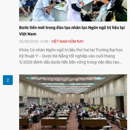
Bước tiến mới trong đào tạo nhân lực Ngôn ngữ trị liệu tại
Việt Nam
05/08/2026 14:58
VIỆT NAM HÔM NAY
Khóa Cử nhân Ngôn ngữ trị liệu thứ hai tại Trường Đại học
Kỹ thuật Y – Dược Đà Nẵng tốt nghiệp vào cuối tháng
5/2026 đánh dấu bước tiến bền vững trong việc đào tạo
nguồn nhân lực chất lượng cao cho một chuyên ngành trẻ
tại Việt Nam.