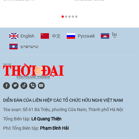
[Video] Plan International đồng hành
cùng thanh thiếu nhi tiên phong ứng
ខ្មែរ
English
Pусский
中文
phó với biến đổi khí hậu
ພາ​ສາ​ລາວ
17:07
|
09/06/2026
[Video] Lào dành ưu tiên hàng đầu cho
quan hệ với Việt Nam
11:01
|
09/06/2026
DIỄN ĐÀN CỦA LIÊN HIỆP CÁC TỔ CHỨC HỮU NGHỊ VIỆT NAM
Tòa soạn: Số 61 Bà Triệu, phường Cửa Nam, Thành phố Hà Nội
[Video] Doanh nghiệp Hoa Kỳ hỗ trợ
Việt Nam xác định danh tính người mất
Tổng Biên tập:
Lê Quang Thiện
tích trong chiến tranh
Phó Tổng Biên tập:
Phạm Đình Hải
20:38
|
02/06/2026