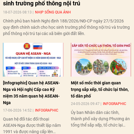
sinh trường phổ thông nội trú
18-07-2026 08:13
NHỊP SỐNG QUA ẢNH
Chính phủ ban hành Nghị định 188/2026/NĐ-CP ngày 27/5/2026
quy định chính sách cho học sinh trường phổ thông nội trú và trường
phổ thông nội trú tại các xã biên giới đất liền.
[Infographic] Quan hệ ASEAN-
Một số mốc thời gian quan
Nga và Hội nghị Cấp cao Kỷ
trọng sắp xếp, tổ chức lại thôn,
niệm 35 năm quan hệ ASEAN-
tổ dân phố
Nga
24-05-2026 09:47
INFOGRAPHIC
17-06-2026 14:52
INFOGRAPHIC
Ủy ban Nhân dân các tỉnh,
thành phố xây dựng Phương án
Quan hệ đối tác đối thoại
tổng thể sắp xếp, tổ chức lại
ASEAN-Nga được thiết lập năm
thôn, tổ dân phố hoàn thành
1991 và được nâng cấp lên