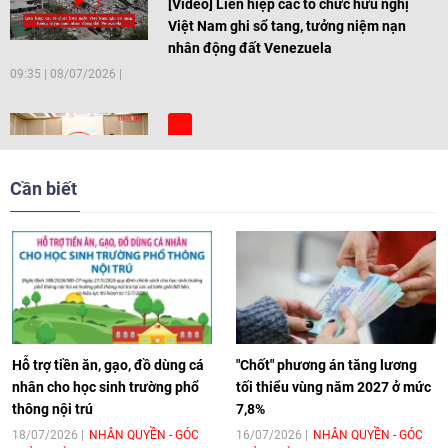
[Video] Liên hiệp các tổ chức hữu nghị
Việt Nam ghi sổ tang, tưởng niệm nạn
nhân động đất Venezuela
09:35
|
08/07/2026
[Video] Trẻ em Đông Á cùng kiến tạo
giải pháp cho những thách thức chung
Cần biết
17:44
|
27/06/2026
[Video] Âm nhạc flamenco gắn kết văn
hoá Việt Nam - Tây Ban Nha
11:10
|
17/06/2026
Hỗ trợ tiền ăn, gạo, đồ dùng cá
"Chốt" phương án tăng lương
nhân cho học sinh trường phổ
tối thiểu vùng năm 2027 ở mức
thông nội trú
7,8%
[Video] Trao tặng Kỷ niệm chương "Vì
hòa bình, hữu nghị giữa các dân tộc"
18/07/2026
NHÂN QUYỀN - GÓC
16/07/2026
NHÂN QUYỀN - GÓC