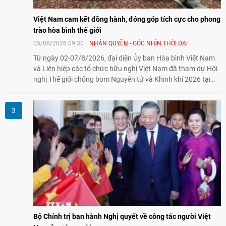
Việt Nam cam kết đồng hành, đóng góp tích cực cho phong
trào hòa bình thế giới
05/08/2026 09:30
NHÂN QUYỀN - GÓC NHÌN THỜI ĐẠI
Từ ngày 02-07/8/2026, đại diện Ủy ban Hòa bình Việt Nam
và Liên hiệp các tổ chức hữu nghị Việt Nam đã tham dự Hội
nghị Thế giới chống bom Nguyên tử và Khinh khí 2026 tại
thành phố Hiroshima, Nhật Bản, tiếp tục khẳng định cam kết
đồng hành cùng với phong trào hoà bình của nhân dân
Nhật Bản và thế giới ủng hộ giải trừ vũ khí hạt nhân của Việt
Nam.
Bộ Chính trị ban hành Nghị quyết về công tác người Việt