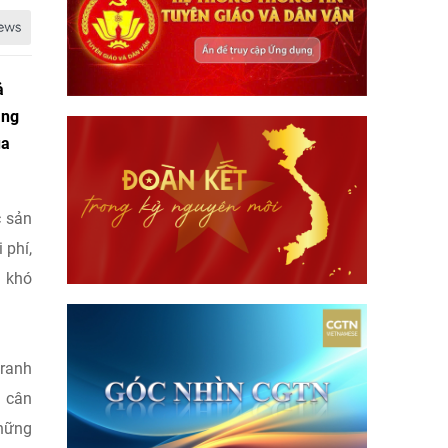
ả
àng
ua
c sản
 phí,
g khó
 ranh
m cân
những