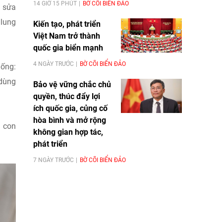
14 GIỜ 15 PHÚT
BỜ CÕI BIỂN ĐẢO
h sửa
 lung
Kiến tạo, phát triển
Việt Nam trở thành
quốc gia biển mạnh
4 NGÀY TRƯỚC
BỜ CÕI BIỂN ĐẢO
hống:
 dùng
Bảo vệ vững chắc chủ
quyền, thúc đẩy lợi
ích quốc gia, củng cố
hòa bình và mở rộng
h con
không gian hợp tác,
phát triển
7 NGÀY TRƯỚC
BỜ CÕI BIỂN ĐẢO