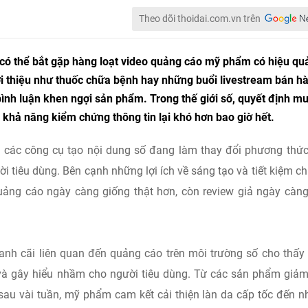
Theo dõi thoidai.com.vn trên
g có thể bắt gặp hàng loạt video quảng cáo mỹ phẩm có hiệu qu
i thiệu như thuốc chữa bệnh hay những buổi livestream bán h
bình luận khen ngợi sản phẩm. Trong thế giới số, quyết định m
khả năng kiểm chứng thông tin lại khó hơn bao giờ hết.
ng các công cụ tạo nội dung số đang làm thay đổi phương thứ
i tiêu dùng. Bên cạnh những lợi ích về sáng tạo và tiết kiệm chi
ảng cáo ngày càng giống thật hơn, còn review giả ngày càn
tranh cãi liên quan đến quảng cáo trên môi trường số cho thấy
và gây hiểu nhầm cho người tiêu dùng. Từ các sản phẩm giả
 sau vài tuần, mỹ phẩm cam kết cải thiện làn da cấp tốc đến 