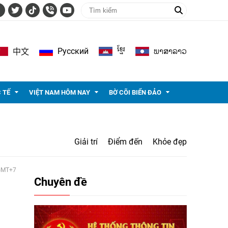
ខ្មែរ
ພາ​ສາ​ລາວ
Pусский
中文
 TẾ
VIỆT NAM HÔM NAY
BỜ CÕI BIỂN ĐẢO
Giải trí
Điểm đến
Khỏe đẹp
 GMT+7
Chuyên đề