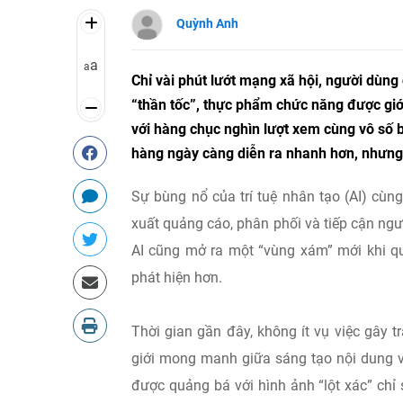
Quỳnh Anh
a
a
Chỉ vài phút lướt mạng xã hội, người dùn
“thần tốc”, thực phẩm chức năng được giớ
với hàng chục nghìn lượt xem cùng vô số 
hàng ngày càng diễn ra nhanh hơn, nhưng 
Sự bùng nổ của trí tuệ nhân tạo (AI) cù
xuất quảng cáo, phân phối và tiếp cận ngườ
AI cũng mở ra một “vùng xám” mới khi qu
phát hiện hơn.
Thời gian gần đây, không ít vụ việc gây 
giới mong manh giữa sáng tạo nội dung 
được quảng bá với hình ảnh “lột xác” chỉ