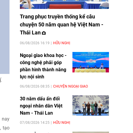
Trang phục truyền thống kể câu
chuyện 50 năm quan hệ Việt Nam -
Thái Lan
06/08/2026 16:19
HỮU NGHỊ
Ngoại giao khoa học -
công nghệ phải góp
phần hình thành năng
lực nội sinh
,
06/08/2026 08:35
CHUYỆN NGOẠI GIAO
30 năm dấu ấn đối
ngoại nhân dân Việt
Nam - Thái Lan
n nay
07/08/2026 14:25
HỮU NGHỊ
, tạo