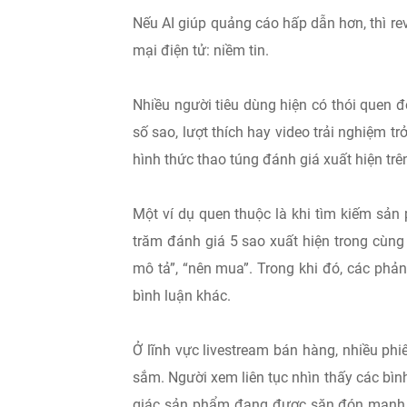
Nếu AI giúp quảng cáo hấp dẫn hơn, thì rev
mại điện tử: niềm tin.
Nhiều người tiêu dùng hiện có thói quen đ
số sao, lượt thích hay video trải nghiệm tr
hình thức thao túng đánh giá xuất hiện trê
Một ví dụ quen thuộc là khi tìm kiếm sản
trăm đánh giá 5 sao xuất hiện trong cùng 
mô tả”, “nên mua”. Trong khi đó, các phản
bình luận khác.
Ở lĩnh vực livestream bán hàng, nhiều ph
sắm. Người xem liên tục nhìn thấy các bình
giác sản phẩm đang được săn đón mạnh mẽ