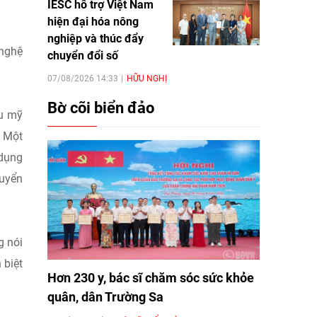
IESC hỗ trợ Việt Nam
hiện đại hóa nông
nghiệp và thúc đẩy
 nghệ
chuyển đổi số
07/08/2026 14:33
HỮU NGHỊ
Bờ cõi biển đảo
ệu mỹ
. Một
 dụng
huyển
g nói
 biệt
Hơn 230 y, bác sĩ chăm sóc sức khỏe
quân, dân Trường Sa