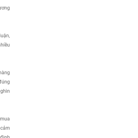
hương
luận,
nhiều
 hàng
“đúng
nghìn
y mua
o cảm
 định