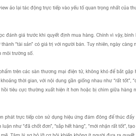
iew ảo lại tác động trực tiếp vào yếu tố quan trọng nhất của t
ọc đánh giá trước khi quyết định mua hàng. Chính vì vậy, bình 
ở thành “tài sản” có giá trị với người bán. Tuy nhiên, ngày càng 
n môi trường số.
 phẩm trên các sàn thương mại điện tử, không khó để bắt gặp
khoảng thời gian, với nội dung gần giống nhau như “rất tốt”, 
 hồi tiêu cực thường xuất hiện ít hơn hoặc bị chìm giữa hàng 
iên phát trực tiếp còn sử dụng hiệu ứng đám đông để thúc đẩ
 luận như “đã chốt đơn”, “sắp hết hàng”, “mới nhận rất tốt”, tạ
. Tâm lý sợ bỏ lỡ cơ hội khiến không ít người đưa ra quyết