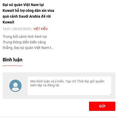
Đại sứ quán Việt Nam tại
thống thông tin.
Kuwait hỗ trợ công dân xin visa
quá cảnh Saudi Arabia để rời
Kuwait
16:07 | 08/03/2026
VIỆT KIỀU
Trong bối cảnh tình hình tại
Trung Đông diễn biến căng
thẳng, Đại sứ quán Việt Nam tại
Kuwait cho biết sẵn sàng hỗ trợ
công dân Việt Nam xin thị thực
Bình luận
(visa) Saudi Arabia để rời Kuwait
trong thời gian sớm nhất.
GỬI