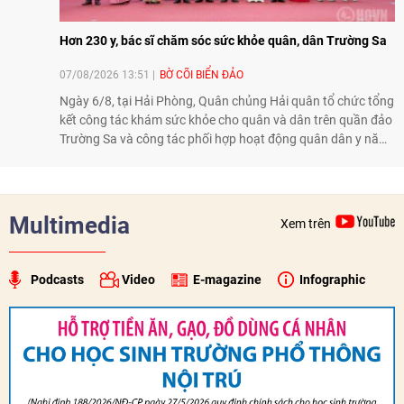
Hơn 230 y, bác sĩ chăm sóc sức khỏe quân, dân Trường Sa
07/08/2026 13:51
BỜ CÕI BIỂN ĐẢO
Ngày 6/8, tại Hải Phòng, Quân chủng Hải quân tổ chức tổng
kết công tác khám sức khỏe cho quân và dân trên quần đảo
Trường Sa và công tác phối hợp hoạt động quân dân y năm
2026. Trong năm, 3 đoàn công tác với hơn 230 bác sĩ, dược
sĩ, điều dưỡng và kỹ thuật viên đã tham gia khám, tư vấn,
cấp thuốc, điều trị cho cán bộ, chiến sĩ và nhân dân trên
quần đảo.
Multimedia
Xem trên
Podcasts
Video
E-magazine
Infographic