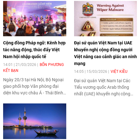
Cộng đồng Pháp ngữ: Kênh hợp
Đại sứ quán Việt Nam tại UAE
tác năng động, thúc đẩy Việt
khuyến nghị cộng đồng người
Nam hội nhập quốc tế
Việt nâng cao cảnh giác an ninh
mạng
14:01 | 21/03/2026
BỐN PHƯƠNG
KẾT BẠN
14:05 | 15/03/2026
VIỆT KIỀU
Ngày 20/3 tại Hà Nội, Bộ Ngoại
Đại sứ quán Việt Nam tại Các
giao phối hợp Văn phòng đại
Tiểu vương quốc Arab thống
diện khu vực châu Á - Thái Bình
nhất (UAE) khuyến nghị cộng
Dương của Tổ chức quốc tế
đồng người Việt Nam đang sinh
Pháp ngữ (OIF) tổ chức Lễ kỷ
sống, học tập và làm việc tại
niệm Ngày Quốc tế Pháp ngữ
nước này chủ động nâng cao
20/3.
nhận thức về an ninh mạng,
thực hiện các biện pháp bảo vệ
cần thiết nhằm bảo đảm an
toàn dữ liệu cá nhân và hệ