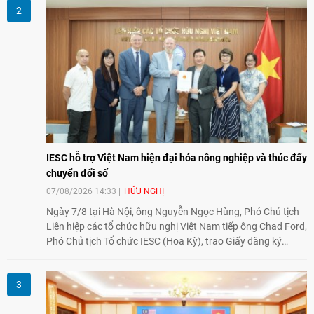
giao lưu truyền thống sang kết nối địa phương, doanh
nghiệp, giáo dục, văn hóa và thế hệ trẻ, góp phần tăng
cường sự hiểu biết và hợp tác giữa nhân dân hai nước.
IESC hỗ trợ Việt Nam hiện đại hóa nông nghiệp và thúc đẩy
chuyển đổi số
07/08/2026 14:33
HỮU NGHỊ
Ngày 7/8 tại Hà Nội, ông Nguyễn Ngọc Hùng, Phó Chủ tịch
Liên hiệp các tổ chức hữu nghị Việt Nam tiếp ông Chad Ford,
Phó Chủ tịch Tổ chức IESC (Hoa Kỳ), trao Giấy đăng ký
thành lập Văn phòng Đại diện của IESC tại Việt Nam và trao
đổi về định hướng triển khai Dự án "Mở rộng Thương mại
Nông nghiệp và An toàn thực phẩm Hoa Kỳ - Việt Nam",
hướng tới thúc đẩy chuyển đổi số, hiện đại hóa nông nghiệp