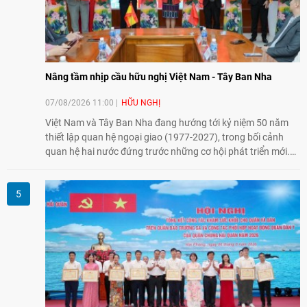
Nâng tầm nhịp cầu hữu nghị Việt Nam - Tây Ban Nha
07/08/2026 11:00
HỮU NGHỊ
Việt Nam và Tây Ban Nha đang hướng tới kỷ niệm 50 năm
thiết lập quan hệ ngoại giao (1977-2027), trong bối cảnh
quan hệ hai nước đứng trước những cơ hội phát triển mới.
Cùng với đối ngoại Đảng và ngoại giao Nhà nước, đối ngoại
nhân dân có vai trò quan trọng trong việc củng cố nền tảng
xã hội, tăng cường hiểu biết, tin cậy và gắn bó giữa nhân
dân hai nước.