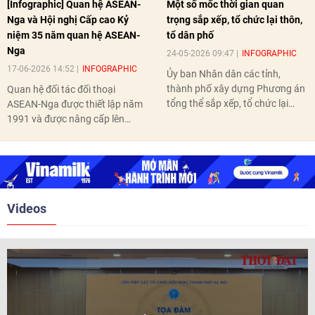
[Infographic] Quan hệ ASEAN-
Một số mốc thời gian quan
Nga và Hội nghị Cấp cao Kỷ
trọng sắp xếp, tổ chức lại thôn,
niệm 35 năm quan hệ ASEAN-
tổ dân phố
Nga
24-05-2026 09:47
INFOGRAPHIC
17-06-2026 14:52
INFOGRAPHIC
Ủy ban Nhân dân các tỉnh,
thành phố xây dựng Phương án
Quan hệ đối tác đối thoại
tổng thể sắp xếp, tổ chức lại
ASEAN-Nga được thiết lập năm
thôn, tổ dân phố hoàn thành
1991 và được nâng cấp lên
trước ngày 10/6/2026.
quan hệ Đối tác chiến lược năm
2018. Hai bên đã tổ chức 5 Hội
nghị Cấp cao vào các năm 2005,
2010, 2016, 2018, 2021.
Videos