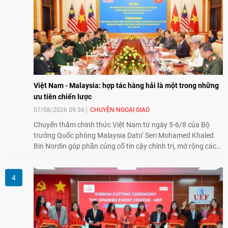
và mở rộng hợp tác phát triển giữa hai nước.
Việt Nam - Malaysia: hợp tác hàng hải là một trong những
ưu tiên chiến lược
07/08/2026 09:36
CHUYỆN NGOẠI GIAO
Chuyến thăm chính thức Việt Nam từ ngày 5-6/8 của Bộ
trưởng Quốc phòng Malaysia Dato’ Seri Mohamed Khaled
Bin Nordin góp phần củng cố tin cậy chính trị, mở rộng các
lĩnh vực hợp tác và thúc đẩy quan hệ quốc phòng Việt Nam -
Malaysia theo hướng ngày càng thực chất.