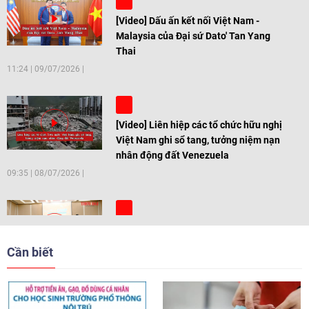
[Video] Dấu ấn kết nối Việt Nam -
Malaysia của Đại sứ Dato' Tan Yang
Thai
11:24
|
09/07/2026
[Video] Liên hiệp các tổ chức hữu nghị
Việt Nam ghi sổ tang, tưởng niệm nạn
nhân động đất Venezuela
09:35
|
08/07/2026
[Video] Trẻ em Đông Á cùng kiến tạo
giải pháp cho những thách thức chung
Cần biết
17:44
|
27/06/2026