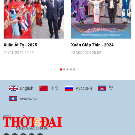
14:41
|
12/06/2026
[Video] Đối ngoại nhân dân Thủ đô
hướng tới kết nối hiệu quả nguồn lực
người Việt Nam ở nước ngoài
Xuân Ất Tỵ - 2025
Xuân Giáp Thìn - 2024
16:58
|
10/06/2026
21/01/2025 20:49
13/02/2024 20:02
[Video] Plan International đồng hành
cùng thanh thiếu nhi tiên phong ứng
ខ្មែរ
English
Pусский
中文
phó với biến đổi khí hậu
ພາ​ສາ​ລາວ
17:07
|
09/06/2026
[Video] Lào dành ưu tiên hàng đầu cho
quan hệ với Việt Nam