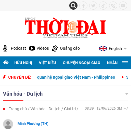
Podcast
Videos
Quảng cáo
English
HỮU NGHỊ
VIỆT KIỀU
CHUYỆN NGOẠI GIAO
NHÂN QUYỀN 
thiết lập quan hệ ngoại giao Việt Nam - Philippines
CHUYÊN ĐỀ:
500 ngày đêm 
Văn hóa - Du lịch
Trang chủ
Văn hóa - Du lịch
Giải trí
08:39 | 12/06/2026 GMT+7
Minh Phương (TH)