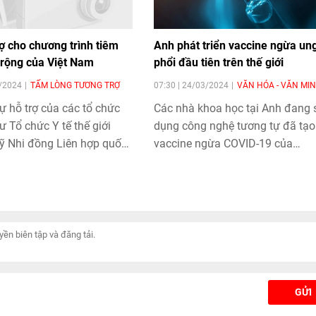
ợ cho chương trình tiêm
Anh phát triển vaccine ngừa un
rộng của Việt Nam
phổi đầu tiên trên thế giới
5/2024
TẤM LÒNG TƯƠNG TRỢ
07:30 | 24/03/2024
VĂN HÓA - VĂN MI
ự hỗ trợ của các tổ chức
Các nhà khoa học tại Anh đang 
ư Tổ chức Y tế thế giới
dụng công nghệ tương tự đã tạo
ỹ Nhi đồng Liên hợp quốc
vaccine ngừa COVID-19 của
chính phủ các nước, Liên
AstraZeneca để phát triển một lo
cầu về vaccine và tiêm
vaccine đầu tiên trên thế giới có
I) đã có những hỗ trợ to
năng kích hoạt hệ miễn dịch để t
hương trình tiêm chủng mở
diệt tế bào ung thư và ngăn chặ
ệt Nam trong hơn 20 năm
ung thư phổi ở những người có 
cơ cao.
GỬI