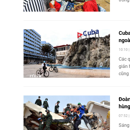
tăng.
Cuba
ngoà
10:10 
Các q
giản 
cũng 
Đoàn
hùng
07:52 
Sáng 