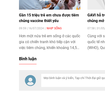
Gần 15 triệu trẻ em chưa được tiêm
GAVI hỗ tr
chủng vaccine thiết yếu
chủng mở 
09:59 | 16/07/2024
NHỊP SỐNG
07:58 | 31/0
Hơn một nửa trẻ em sống ở các quốc
Cùng với s
gia có chiến tranh khó tiếp cận với
quốc tế nh
việc tiêm chủng, khiến khoảng 14,5
(WHO), Qu
triệu trẻ em chưa được tiêm liều
(UNICEF), 
Bình luận
vaccine nào.
minh toàn 
chủng (GAV
lớn cho c
rộng ở Vi
qua.