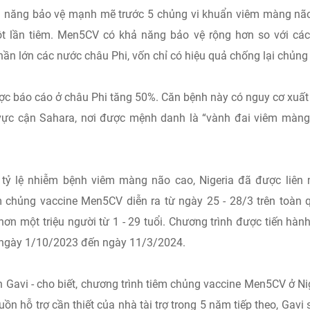
 năng bảo vệ mạnh mẽ trước 5 chủng vi khuẩn viêm màng nã
một lần tiêm. Men5CV có khả năng bảo vệ rộng hơn so với các
n lớn các nước châu Phi, vốn chỉ có hiệu quả chống lại chủng
c báo cáo ở châu Phi tăng 50%. Căn bệnh này có nguy cơ xuất
hu vực cận Sahara, nơi được mệnh danh là “vành đai viêm màn
 tỷ lệ nhiễm bệnh viêm màng não cao, Nigeria đã được liên
êm chủng vaccine Men5CV diễn ra từ ngày 25 - 28/3 trên toàn 
ơn một triệu người từ 1 - 29 tuổi. Chương trình được tiến hàn
ừ ngày 1/10/2023 đến ngày 11/3/2024.
 Gavi - cho biết, chương trình tiêm chủng vaccine Men5CV ở Ni
n hỗ trợ cần thiết của nhà tài trợ trong 5 năm tiếp theo, Gavi 