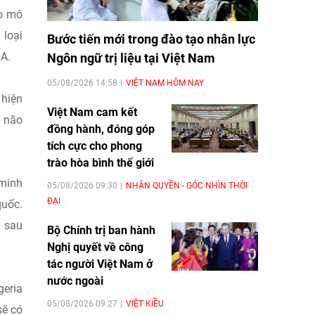
o mô
 loại
Bước tiến mới trong đào tạo nhân lực
 A.
Ngôn ngữ trị liệu tại Việt Nam
05/08/2026 14:58
VIỆT NAM HÔM NAY
 hiện
Việt Nam cam kết
g não
đồng hành, đóng góp
tích cực cho phong
trào hòa bình thế giới
 minh
05/08/2026 09:30
NHÂN QUYỀN - GÓC NHÌN THỜI
ĐẠI
quốc.
h sau
Bộ Chính trị ban hành
Nghị quyết về công
tác người Việt Nam ở
nước ngoài
geria
05/08/2026 09:27
VIỆT KIỀU
sẽ có