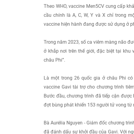
Theo WHO, vaccine Men5CV cung cấp khả
cầu chính là A, C, W, Y và X chỉ trong 
vaccine hiện hành đang được sử dụng ở phầ
Trong năm 2023, số ca viêm màng não đượ
ở khắp nơi trên thế giới, đặc biệt tại k
châu Phi”.
Là một trong 26 quốc gia ở châu Phi có
vaccine Gavi tài trợ cho chương trình ti
Bước đầu, chương trình đã tiếp cận được h
đợt bùng phát khiến 153 người tử vong t
Bà Aurélia Nguyen - Giám đốc chương trình
đã đánh dấu sự khởi đầu của Gavi. Với nguồ