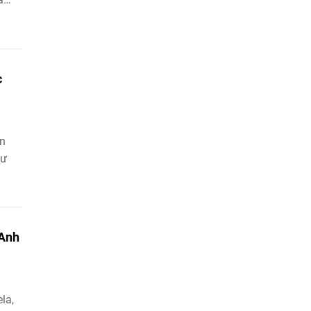
c
ơn
tư
"Anh
la,