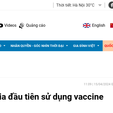
Thời tiết:
Hà Nội 30°C
Videos
Quảng cáo
English
O
NHÂN QUYỀN - GÓC NHÌN THỜI ĐẠI
GIA ĐÌNH VIỆT
QUỐC
11:09 | 15/04/2024
ia đầu tiên sử dụng vaccine