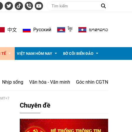
ខ្មែរ
ພາ​ສາ​ລາວ
Pусский
中文
 TẾ
VIỆT NAM HÔM NAY
BỜ CÕI BIỂN ĐẢO
Nhịp sống
Văn hóa - Văn minh
Góc nhìn CGTN
 GMT+7
Chuyên đề