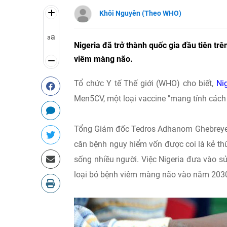
Khôi Nguyên (Theo WHO)
a
a
Nigeria đã trở thành quốc gia đầu tiên tr
viêm màng não.
Tổ chức Y tế Thế giới (WHO) cho biết,
Ni
Men5CV, một loại vaccine "mang tính các
Tổng Giám đốc Tedros Adhanom Ghebreyesu
căn bệnh nguy hiểm vốn được coi là kẻ th
sống nhiều người. Việc Nigeria đưa vào s
loại bỏ bệnh viêm màng não vào năm 203