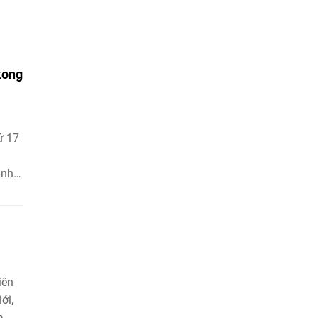
kong
ứ 17
ịnh
ến
iên
ới,
a