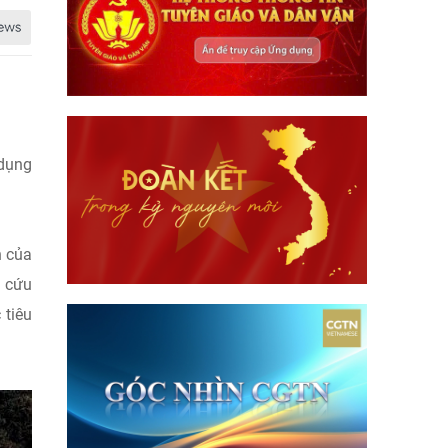
 dụng
n của
à cứu
 tiêu