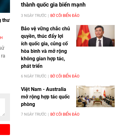
thành quốc gia biển mạnh
3 NGÀY TRƯỚC
BỜ CÕI BIỂN ĐẢO
g thư
Bảo vệ vững chắc chủ
quyền, thúc đẩy lợi
NH
ích quốc gia, củng cố
sử
hòa bình và mở rộng
 ra
không gian hợp tác,
phát triển
ại
6 NGÀY TRƯỚC
BỜ CÕI BIỂN ĐẢO
 khả
iêu
Việt Nam - Australia
n
mở rộng hợp tác quốc
nguy
phòng
7 NGÀY TRƯỚC
BỜ CÕI BIỂN ĐẢO