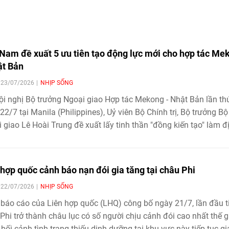
 Nam đề xuất 5 ưu tiên tạo động lực mới cho hợp tác Me
ật Bản
| 23/07/2026
NHỊP SỐNG
ội nghị Bộ trưởng Ngoại giao Hợp tác Mekong - Nhật Bản lần th
22/7 tại Manila (Philippines), Uỷ viên Bộ Chính trị, Bộ trưởng Bộ
 giao Lê Hoài Trung đề xuất lấy tinh thần "đồng kiến tạo" làm đ
, tập trung vào 5 lĩnh vực từ kết nối hạ tầng, chuỗi cung ứng đ
n đổi số, quản lý tài nguyên nước và an ninh mạng
 hợp quốc cảnh báo nạn đói gia tăng tại châu Phi
| 22/07/2026
NHỊP SỐNG
báo cáo của Liên hợp quốc (LHQ) công bố ngày 21/7, lần đầu t
Phi trở thành châu lục có số người chịu cảnh đói cao nhất thế gi
 bối cảnh tình trạng thiếu dinh dưỡng tại khu vực này tiếp tục gi