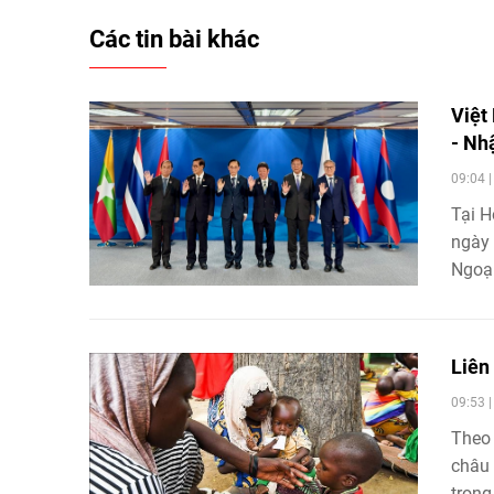
Các tin bài khác
Việt
- Nh
09:04 
Tại H
ngày 
Ngoại
hướng
chuyể
Liên
09:53 
Theo 
châu 
trong