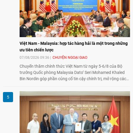
Việt Nam - Malaysia: hợp tác hàng hải là một trong những
ưu tiên chiến lược
07/08/2026 09:36
CHUYỆN NGOẠI GIAO
Chuyến thăm chính thức Việt Nam từ ngày 5-6/8 của Bộ
trưởng Quốc phòng Malaysia Dato’ Seri Mohamed Khaled
Bin Nordin góp phần củng cố tin cậy chính trị, mở rộng các
lĩnh vực hợp tác và thúc đẩy quan hệ quốc phòng Việt Nam -
Malaysia theo hướng ngày càng thực chất.