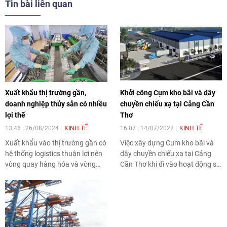
Tin bài liên quan
Xuất khẩu thị trường gần,
Khởi công Cụm kho bãi và dây
doanh nghiệp thủy sản có nhiều
chuyền chiếu xạ tại Cảng Cần
lợi thế
Thơ
13:46 | 26/08/2024
KINH TẾ
16:07 | 14/07/2022
KINH TẾ
Xuất khẩu vào thị trường gần có
Việc xây dựng Cụm kho bãi và
hệ thống logistics thuận lợi nên
dây chuyền chiếu xạ tại Cảng
vòng quay hàng hóa và vòng
Cần Thơ khi đi vào hoạt động sẽ
quay tài chính cũng nhanh hơn
góp phần quan trọng để Cần
so với các thị trường xa, giúp
Thơ đảm trách vai trò trung tâm
giảm bớt áp lực tài chính và lãi
logistics cho cả vùng; đồng thời
suất cho doanh nghiệp.
là tiền đề để hàng hóa xuất nhập
khẩu nông, thủy sản được xử lý