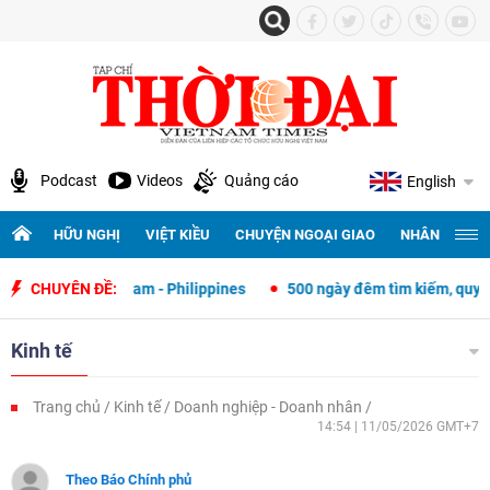
Podcast
Videos
Quảng cáo
English
HỮU NGHỊ
VIỆT KIỀU
CHUYỆN NGOẠI GIAO
NHÂN QUYỀN 
iệt Nam - Philippines
CHUYÊN ĐỀ:
500 ngày đêm tìm kiếm, quy tập và xác định d
Kinh tế
Trang chủ
Kinh tế
Doanh nghiệp - Doanh nhân
14:54 | 11/05/2026 GMT+7
Theo Báo Chính phủ