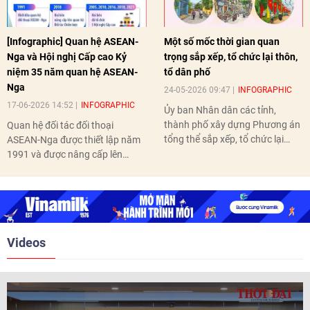
[Infographic] Quan hệ ASEAN-
Một số mốc thời gian quan
Nga và Hội nghị Cấp cao Kỷ
trọng sắp xếp, tổ chức lại thôn,
niệm 35 năm quan hệ ASEAN-
tổ dân phố
Nga
24-05-2026 09:47
INFOGRAPHIC
17-06-2026 14:52
INFOGRAPHIC
Ủy ban Nhân dân các tỉnh,
thành phố xây dựng Phương án
Quan hệ đối tác đối thoại
tổng thể sắp xếp, tổ chức lại
ASEAN-Nga được thiết lập năm
thôn, tổ dân phố hoàn thành
1991 và được nâng cấp lên
trước ngày 10/6/2026.
quan hệ Đối tác chiến lược năm
2018. Hai bên đã tổ chức 5 Hội
nghị Cấp cao vào các năm 2005,
2010, 2016, 2018, 2021.
Videos