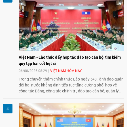
Việt Nam - Lào thúc đẩy hợp tác đào tạo cán bộ, tìm kiếm
quy tập hài cốt liệt sĩ
06/08/2026 08:29
VIỆT NAM HÔM NAY
Trong chuyến thăm chính thức Lào ngày 5/8, lãnh đạo quân
đội hai nước khẳng định tiếp tục tăng cường phối hợp về
công tác Đảng, công tác chính trị, đào tạo cán bộ, quản lý
biên giới và tìm kiếm, quy tập hài cốt liệt sĩ, góp phần làm
sâu sắc hơn quan hệ hữu nghị đặc biệt Việt Nam - Lào.