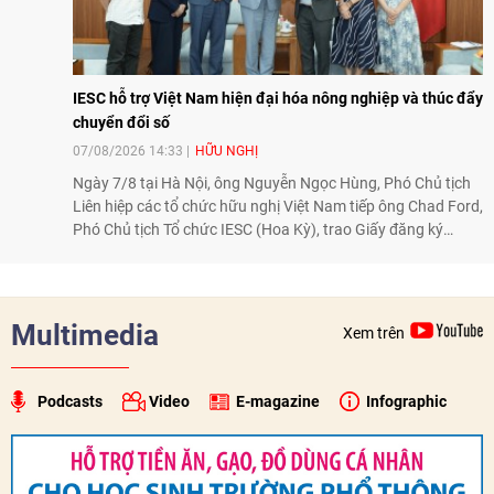
IESC hỗ trợ Việt Nam hiện đại hóa nông nghiệp và thúc đẩy
chuyển đổi số
07/08/2026 14:33
HỮU NGHỊ
Ngày 7/8 tại Hà Nội, ông Nguyễn Ngọc Hùng, Phó Chủ tịch
Liên hiệp các tổ chức hữu nghị Việt Nam tiếp ông Chad Ford,
Phó Chủ tịch Tổ chức IESC (Hoa Kỳ), trao Giấy đăng ký
thành lập Văn phòng Đại diện của IESC tại Việt Nam và trao
đổi về định hướng triển khai Dự án "Mở rộng Thương mại
Nông nghiệp và An toàn thực phẩm Hoa Kỳ - Việt Nam",
hướng tới thúc đẩy chuyển đổi số, hiện đại hóa nông nghiệp
Multimedia
Xem trên
và mở rộng hợp tác phát triển giữa hai nước.
Podcasts
Video
E-magazine
Infographic