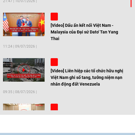
21:47
|
10/07/2026
[Video] Dấu ấn kết nối Việt Nam -
Malaysia của Đại sứ Dato' Tan Yang
Thai
11:24
|
09/07/2026
[Video] Liên hiệp các tổ chức hữu nghị
Việt Nam ghi sổ tang, tưởng niệm nạn
nhân động đất Venezuela
09:35
|
08/07/2026
[Video] Trẻ em Đông Á cùng kiến tạo
giải pháp cho những thách thức chung
17:44
|
27/06/2026