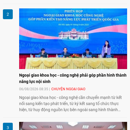
văn hóa giữa hai nước. Sự kiện cũng nhấn mạnh vai trò của
giao lưu nhân dân trong chặng đường nửa thế kỷ quan hệ
song phương.
Ngoại giao khoa học - công nghệ phải góp phần hình thành
năng lực nội sinh
06/08/2026 08:35
CHUYỆN NGOẠI GIAO
Ngoại giao khoa học - công nghệ cần chuyển mạnh từ kết
nối sang kiến tạo phát triển, từ ký kết sang tổ chức thực
hiện, từ huy động nguồn lực bên ngoài sang hình thành
năng lực nội sinh, qua đó góp phần đưa khoa học, công
nghệ, đổi mới sáng tạo và chuyển đổi số trở thành động lực
phát triển đất nước.