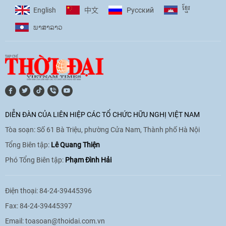
ខ្មែរ
English
Pусский
中文
ພາ​ສາ​ລາວ
[Video] Âm nhạc flamenco gắn kết văn
hoá Việt Nam - Tây Ban Nha
11:10
|
17/06/2026
[Video] Trao tặng Kỷ niệm chương "Vì
hòa bình, hữu nghị giữa các dân tộc"
DIỄN ĐÀN CỦA LIÊN HIỆP CÁC TỔ CHỨC HỮU NGHỊ VIỆT NAM
cho Đại sứ Hungary tại Việt Nam
Tòa soạn: Số 61 Bà Triệu, phường Cửa Nam, Thành phố Hà Nội
17:25
|
13/06/2026
Tổng Biên tập:
Lê Quang Thiện
Phó Tổng Biên tập:
Phạm Đình Hải
[Video] Nhân dân Việt Nam luôn trân
trọng tình cảm của nước Nga
Điện thoại: 84-24-39445396
08:02
|
13/06/2026
Fax: 84-24-39445397
Email:
toasoan@thoidai.com.vn